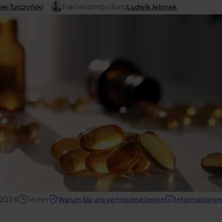
ej Turczyński
Faktenüberprüfung
Ludwik Jelonek
 2024
16
min
Warum Sie uns vertrauen können
Informationen