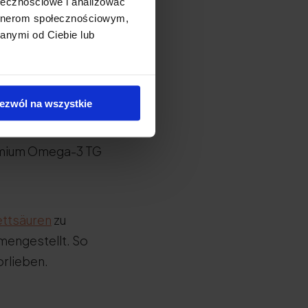
ołecznościowe i analizować
artnerom społecznościowym,
anymi od Ciebie lub
hlen?
riden
- sie werden
ezwól na wszystkie
kt, haben einen
und wurden von
remium Omega-3 TG
ttsäuren
zu
mengestellt. So
orlieben.