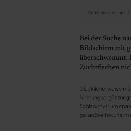
Die Medien über uns:
Bei der Suche n
Bildschirm mit 
überschwemmt. Do
Zuchtfischen nic
Glücklicherweise mü
Nahrungsergänzungsmi
Schizochytrium spann
getan (weil es uns in 