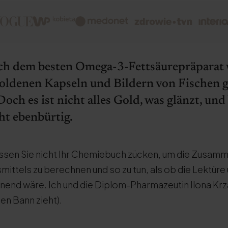
ach dem besten Omega-3-Fettsäurepräparat 
goldenen Kapseln und Bildern von Fischen 
ch es ist nicht alles Gold, was glänzt, und
ht ebenbürtig.
ssen Sie nicht Ihr Chemiebuch zücken, um die Zusam
ttels zu berechnen und so zu tun, als ob die Lektüre 
end wäre. Ich und die Diplom-Pharmazeutin Ilona Krza
den Bann zieht).