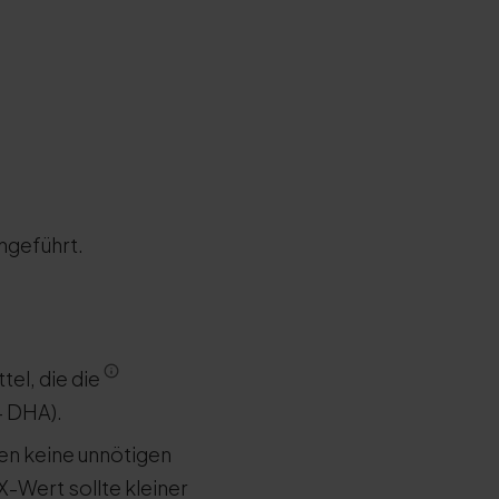
chgeführt.
tel, die die
+ DHA).
n keine unnötigen
X-Wert sollte kleiner