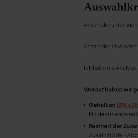
Auswahlkr
Anzahl der untersuc
Anzahl der Finalisten
Ich habe die Analys
Worauf haben wir 
Gehalt an
EPA
+
D
Mindestmenge an O
Reinheit der Zus
Zusatzstoffe - Aro