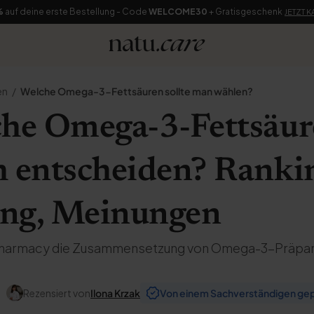
%
auf deine erste Bestellung - Code
WELCOME30
+ Gratisgeschenk
JETZT 
en
Welche Omega-3-Fettsäuren sollte man wählen?
che Omega-3-Fettsäure
h entscheiden? Ranki
ng, Meinungen
 Pharmacy die Zusammensetzung von Omega-3-Präpara
Rezensiert von
Ilona Krzak
Von einem Sachverständigen gep