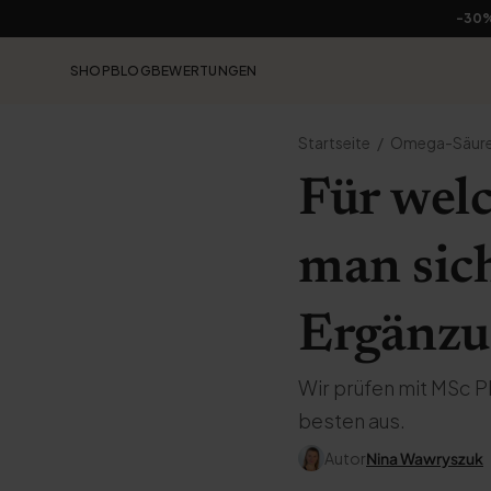
-30
SHOP
BLOG
BEWERTUNGEN
Startseite
Omega-Säur
Für wel
man sic
Ergänzu
Wir prüfen mit MSc
besten aus.
Autor
Nina Wawryszuk