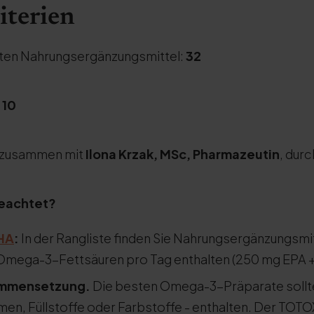
iterien
hten Nahrungsergänzungsmittel:
32
:
10
e zusammen mit
Ilona Krzak, MSc, Pharmazeutin
, dur
geachtet?
HA
:
In der Rangliste finden Sie Nahrungsergänzungsmit
mega-3-Fettsäuren pro Tag enthalten (250 mg EPA 
ammensetzung.
Die besten Omega-3-Präparate sollte
men, Füllstoffe oder Farbstoffe - enthalten. Der TOTO