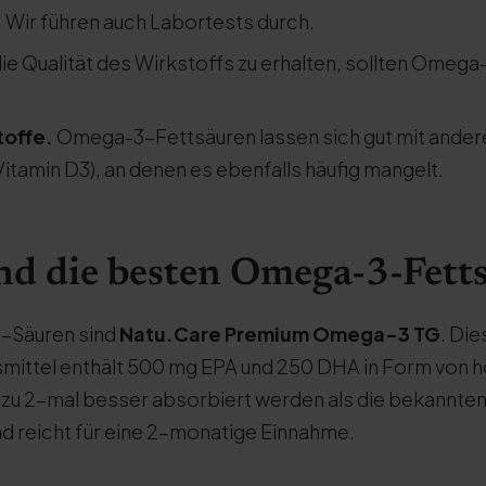
. Wir führen auch Labortests durch.
e Qualität des Wirkstoffs zu erhalten, sollten Omeg
toffe.
Omega-3-Fettsäuren lassen sich gut mit andere
Vitamin D3), an denen es ebenfalls häufig mangelt.
nd die besten Omega-3-Fett
-Säuren sind
Natu.Care Premium Omega-3 TG
. Di
ittel enthält 500 mg EPA und 250 DHA in Form von 
is zu 2-mal besser absorbiert werden als die bekannte
nd reicht für eine 2-monatige Einnahme.