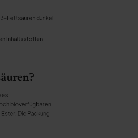
a-3-Fettsäuren dunkel
n Inhaltsstoffen
säuren?
eses
hoch bioverfügbaren
n Ester. Die Packung