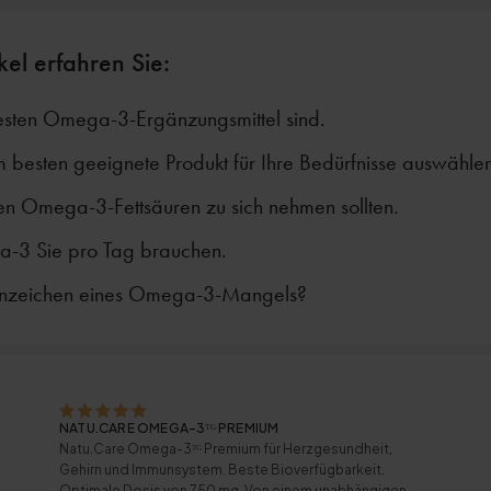
kel erfahren Sie:
sten Omega-3-Ergänzungsmittel sind.
 besten geeignete Produkt für Ihre Bedürfnisse auswählen
n Omega-3-Fettsäuren zu sich nehmen sollten.
a-3 Sie pro Tag brauchen.
Anzeichen eines Omega-3-Mangels?
NATU.CARE OMEGA-3ᵀᴳ PREMIUM
Natu.Care Omega-3ᵀᴳ Premium für Herzgesundheit,
Gehirn und Immunsystem. Beste Bioverfügbarkeit.
Optimale Dosis von 750 mg. Von einem unabhängigen