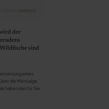
wird der
geradezu
 Wildfische sind
mensetzung eines
über die Mikroalge
k haben das für Sie