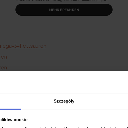
Labor geprüft.
MEHR ERFAHREN
Omega-3-Fettsäuren
ren
ren
ren
tsäuren
Szczegóły
 plików cookie