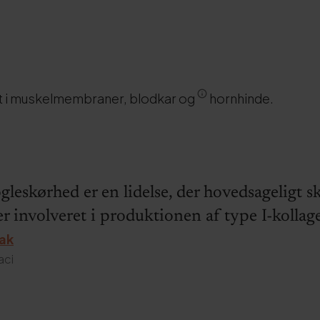
et i muskelmembraner, blodkar og
hornhinde.
leskørhed er en lidelse, der hovedsageligt s
er involveret i produktionen af type I-kollag
zak
aci