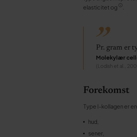
elasticitet og
.
Pr. gram er t
Molekylær cell
(Lodish et al., 200
Forekomst
Type I-kollagen er en
hud,
sener,