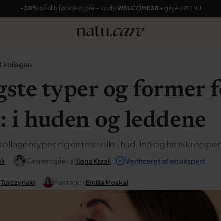
-30%
på din første ordre – kode
WELCOME30
+ gave
KØB NU
f kollagen
gste typer og former f
: i huden og leddene
ollagentyper og deres rolle i hud, led og hele kroppen
ek
Gennemgået af
Ilona Krzak
Verificeret af en ekspert
 Turczyński
Faktatjek
Emilia Moskal