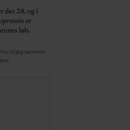
r der 28, og i
protein
er
årenes løb.
erfor vil jeg sammen
dem.