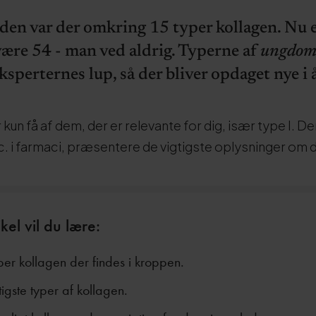
siden var der omkring 15 typer kollagen. Nu e
ære 54 - man ved aldrig. Typerne af
ungdoms
sperternes lup, så der bliver opdaget nye i 
 kun få af dem, der er relevante for dig, især type I. D
c. i farmaci, præsentere de vigtigste oplysninger om 
kel vil du lære:
er kollagen der findes i kroppen.
igste typer af kollagen.