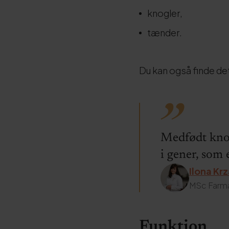
knogler,
tænder.
Du kan også finde d
Medfødt knog
i gener, som 
Ilona Kr
MSc Farm
Funktion