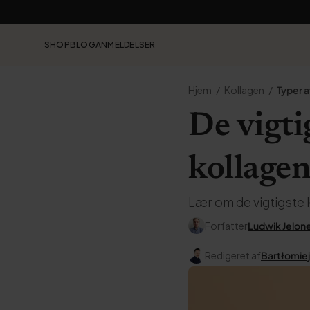
SHOP
BLOG
ANMELDELSER
Hjem
Kollagen
Typer a
De vigti
kollagen
Lær om de vigtigste k
Forfatter
Ludwik Jelon
Redigeret af
Bartłomiej