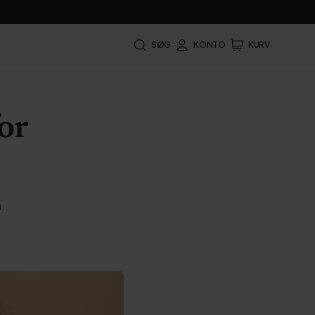
SØG
KONTO
KURV
or
.