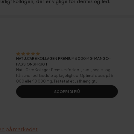
urligt kollagen, der er vigtige for dermis og led.
NATU.CARE KOLLAGEN PREMIUM 5000 MG, MANGO-
PASSIONSFRUGT
Natu.Care Kollagen Premium for led-, hud-, negle- og
hårsundhed. Bedste optagelighed. Optimal dosis på 5
000 eller 10 000 mg. Testet af et uafhængigt
laboratorium.
SCOPRI DI PIÙ
en på markedet