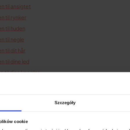
 til ansigtet
 til rynker
n til huden
 til negle
til dit hår
 til dine led
 til dine knogler
 til sener
til cellulite
Szczegóły
 til akne
en til strækmærker
 plików cookie
 til ar