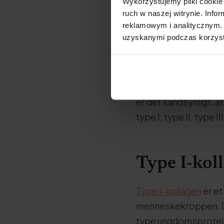
Wykorzystujemy pliki cookie 
ruch w naszej witrynie. Inf
reklamowym i analitycznym. 
uzyskanymi podczas korzysta
Hvor mange
Til dato har forskere
slutningen på histori
er det sandsynligt, at
type I, type II, type I
Type I-kol
Type I-kollagen
er et
menneskekroppen. De
type ungdomsprotein l