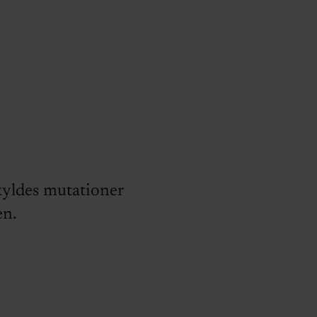
kyldes mutationer
en.