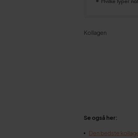
Hvilke typer nat
Kollagen
Se også her:
Den bedste kollag