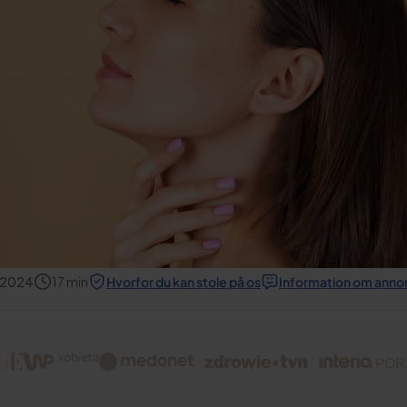
 2024
17
min
Hvorfor du kan stole på os
Information om anno