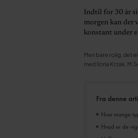
Indtil for 30 år 
morgen kan der v
konstant under ek
Men bare rolig, det er
med Ilona Krzak, M.S
Fra denne arti
Hvor mange typ
Hvad er de vigt