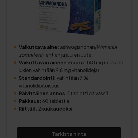
Vaikuttava aine:
ashwagandhan
(Withania
somnifera
) lehtien ja juuren uute.
Vaikuttavan aineen määrä:
140 mg (mukaan
lukien vähintään 9,8 mg vitanolideja).
Standardointi:
vähintään 7 %
vitanolidipitoisuus
Päivittäinen annos:
1 tabletti päivässä
Pakkaus:
60 tablettia
Riittää:
2
kuukaudeksi
Tarkista hinta