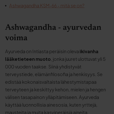
Ashwagandha KSM-66 - mitä se on?
Ashwagandha - ayurvedan
voima
Ayurveda on Intiasta peräisin oleva
ikivanha
lääketieteen muoto
, jonka juuret ulottuvat yli 5
000 vuoden taakse. Siinä yhdistyvät
terveystiede, elämänfilosofia ja henkisyys. Se
edistää kokonaisvaltaista lähestymistapaa
terveyteen ja keskittyy kehon, mielen ja hengen
välisen tasapainon ylläpitämiseen. Ayurveda
käyttää luonnollisia ainesosia, kuten yrttejä,
mausteita ja muita kasviperäisiä aineita,