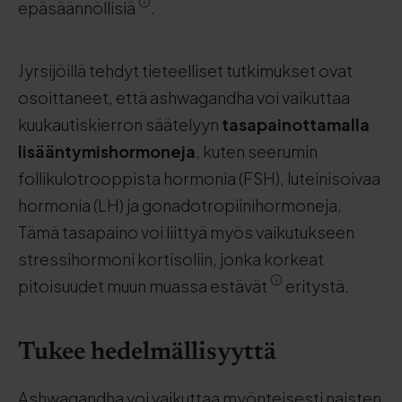
epäsäännöllisiä
.
Jyrsijöillä tehdyt tieteelliset tutkimukset ovat
osoittaneet, että ashwagandha voi vaikuttaa
kuukautiskierron säätelyyn
tasapainottamalla
lisääntymishormoneja
, kuten seerumin
follikulotrooppista hormonia (FSH), luteinisoivaa
hormonia (LH) ja gonadotropiinihormoneja.
Tämä tasapaino voi liittyä myös vaikutukseen
stressihormoni kortisoliin, jonka korkeat
pitoisuudet muun muassa estävät
eritystä.
Tukee hedelmällisyyttä
Ashwagandha voi vaikuttaa myönteisesti naisten