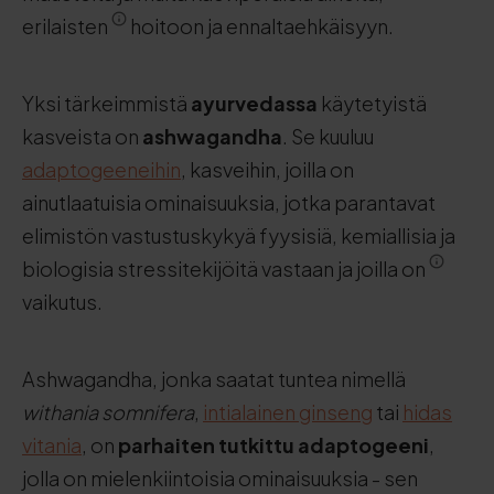
erilaisten
hoitoon ja ennaltaehkäisyyn.
Yksi tärkeimmistä
ayurvedassa
käytetyistä
kasveista on
ashwagandha
. Se kuuluu
adaptogeeneihin
, kasveihin, joilla on
ainutlaatuisia ominaisuuksia, jotka parantavat
elimistön vastustuskykyä fyysisiä, kemiallisia ja
biologisia stressitekijöitä vastaan ja joilla on
vaikutus.
Ashwagandha, jonka saatat tuntea nimellä
withania somnifera
,
intialainen ginseng
tai
hidas
vitania
, on
parhaiten tutkittu adaptogeeni
,
jolla on mielenkiintoisia ominaisuuksia - sen