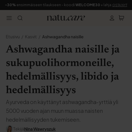
-30%
ensimmäiseen tilaukseen - koodi
WELCOME30
+ lahja
OSTA NYT
Etusivu
Kasvit
Ashwagandha naisille
Ashwagandha naisille ja
sukupuolihormoneille,
hedelmällisyys, libido ja
hedelmällisyys
Ayurveda on käyttänyt ashwagandha-yrttiä yli
5000 vuoden ajan muun muassa naisten
hedelmällisyyden tukemiseen.
Tekijä
Nina Wawryszuk