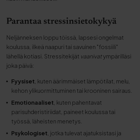
Parantaa stressinsietokykyä
Neljänneksen loppu töissä, lapsesi ongelmat
koulussa, ilkeä naapuri tai savuinen "fossiili"
lähellä kotiasi. Stressitekijät
vaanivat
ympärilläsi
joka päivä:
Fyysiset
, kuten äärimmäiset lämpötilat, melu,
kehon ylikuormittuminen tai krooninen sairaus.
Emotionaaliset
, kuten pahentavat
parisuhderistiriidat, paineet koulussa tai
työssä, läheisten menetys.
Psykologiset
, jotka tulevat ajatuksistasi ja