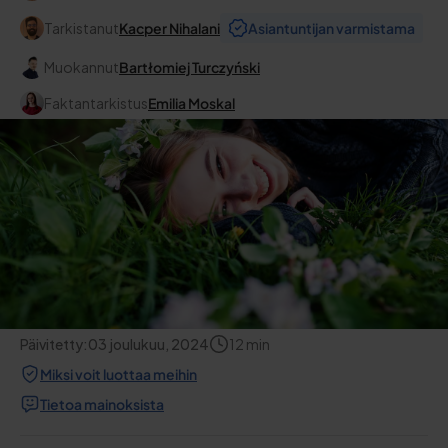
Tarkistanut
Kacper Nihalani
Asiantuntijan varmistama
Muokannut
Bartłomiej Turczyński
Faktantarkistus
Emilia Moskal
Päivitetty:
03 joulukuu, 2024
12
min
Miksi voit luottaa meihin
Tietoa mainoksista