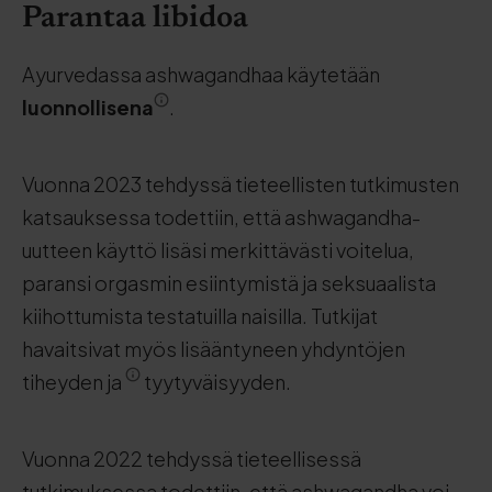
Parantaa libidoa
Ayurvedassa ashwagandhaa käytetään
luonnollisena
.
Vuonna 2023 tehdyssä tieteellisten tutkimusten
katsauksessa todettiin, että ashwagandha-
uutteen käyttö lisäsi merkittävästi voitelua,
paransi orgasmin esiintymistä ja seksuaalista
kiihottumista testatuilla naisilla. Tutkijat
havaitsivat myös lisääntyneen yhdyntöjen
tiheyden ja
tyytyväisyyden.
Vuonna 2022 tehdyssä tieteellisessä
tutkimuksessa todettiin, että ashwagandha voi