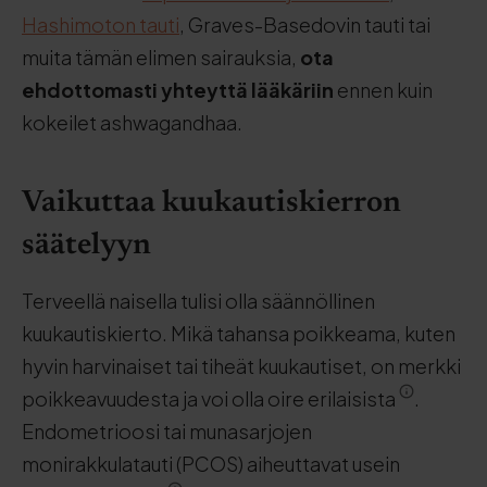
Hashimoton tauti
, Graves-Basedovin tauti tai
muita tämän elimen sairauksia,
ota
ehdottomasti yhteyttä lääkäriin
ennen kuin
kokeilet ashwagandhaa.
Vaikuttaa kuukautiskierron
säätelyyn
Terveellä naisella tulisi olla säännöllinen
kuukautiskierto. Mikä tahansa poikkeama, kuten
hyvin harvinaiset tai tiheät kuukautiset, on merkki
poikkeavuudesta ja voi olla oire erilaisista
.
Endometrioosi tai munasarjojen
monirakkulatauti (PCOS) aiheuttavat usein