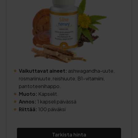
Vaikuttavat aineet:
ashwagandha-uute,
rosmariiniuute, reishiuute, B1-vitamiini,
pantoteenihappo.
Muoto:
Kapselit.
Annos:
1 kapseli päivässä
Riittää:
100 päiväksi
Tarkista hinta