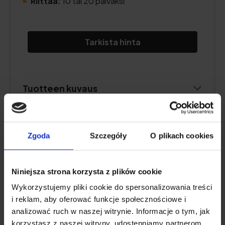
Riittää:
10 tai 20 päiväksi
Tarkista hinta
Tuotteen kuvaus
Hyödyt ja haitat
Zgoda
Szczegóły
O plikach cookies
Lisätietoja
Niniejsza strona korzysta z plików cookie
Wykorzystujemy pliki cookie do spersonalizowania treści
JOPA 5 ADAPTOGEENIÄ
i reklam, aby oferować funkcje społecznościowe i
analizować ruch w naszej witrynie. Informacje o tym, jak
korzystasz z naszej witryny, udostępniamy partnerom