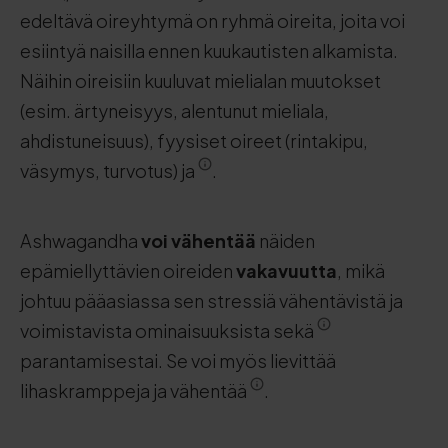
edeltävä oireyhtymä on ryhmä oireita, joita voi
esiintyä naisilla ennen kuukautisten alkamista.
Näihin oireisiin kuuluvat mielialan muutokset
(esim. ärtyneisyys, alentunut mieliala,
ahdistuneisuus), fyysiset oireet (rintakipu,
väsymys, turvotus) ja
.
Ashwagandha
voi vähentää
näiden
epämiellyttävien oireiden
vakavuutta
, mikä
johtuu pääasiassa sen stressiä vähentävistä ja
voimistavista ominaisuuksista sekä
parantamisestai. Se voi myös lievittää
lihaskramppeja ja vähentää
.