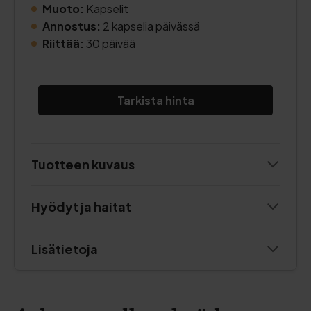
Muoto:
Kapselit
Annostus:
2 kapselia päivässä
Riittää:
30 päivää
Tarkista hinta
Tuotteen kuvaus
Hyödyt ja haitat
Lisätietoja