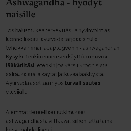
Ashwagandha - hyödyt
naisille
Jos haluat tukea terveyttäsi ja hyvinvointiasi
luonnollisesti, ayurveda tarjoaa sinulle
tehokkaimman adaptogeenin - ashwagandhan.
Kysy
kuitenkin ennen sen käyttöä
neuvoa
lääkäriltäsi
, etenkin jos kärsit kroonisista
sairauksista ja käytät jatkuvaa lääkitystä.
Ayurveda asettaa myös
turvallisuutesi
etusijalle.
Aiemmat tieteelliset tutkimukset
ashwagandhasta viittaavat siihen, että tämä
kasvi mahdollisesti: