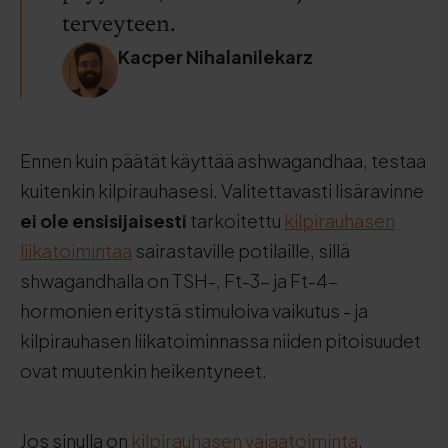
terveyteen.
Kacper Nihalanilekarz
Ennen kuin päätät käyttää ashwagandhaa, testaa
kuitenkin kilpirauhasesi. Valitettavasti lisäravinne
ei ole ensisijaisesti
tarkoitettu
kilpirauhasen
liikatoimintaa
sairastaville potilaille, sillä
shwagandhalla on TSH-, Ft-3- ja Ft-4-
hormonien eritystä stimuloiva vaikutus - ja
kilpirauhasen liikatoiminnassa niiden pitoisuudet
ovat muutenkin heikentyneet.
Jos sinulla on
kilpirauhasen vajaatoiminta
,