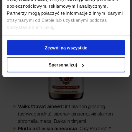
YANGO, Harmony, adaptogeenit,
społecznościowym, reklamowym i analitycznym.
kapselit
Partnerzy mogą połączyć te informacje z innymi danymi
4.8
otrzymanymi od Ciebie lub uzyskanymi podczas
korzystania z ich usług.
Zezwól na wszystkie
Spersonalizuj
Vaikuttavat aineet:
intialainen ginseng
(ashwagandha), siperian ginseng, kiinalainen
sitronella, maca, Baikalin timjami.
Muita aktiivisia ainesosia:
Oxy Protect™