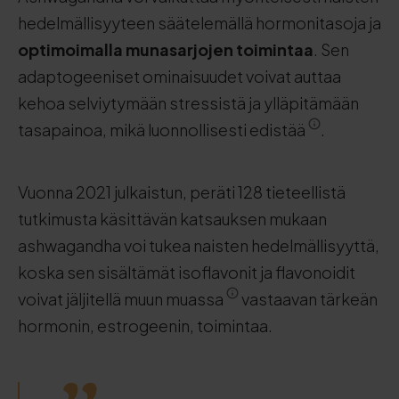
hedelmällisyyteen säätelemällä hormonitasoja ja
optimoimalla munasarjojen toimintaa
. Sen
adaptogeeniset ominaisuudet voivat auttaa
kehoa selviytymään stressistä ja ylläpitämään
tasapainoa, mikä luonnollisesti edistää
.
Vuonna 2021 julkaistun, peräti 128 tieteellistä
tutkimusta käsittävän katsauksen mukaan
ashwagandha voi tukea naisten hedelmällisyyttä,
koska sen sisältämät isoflavonit ja flavonoidit
voivat jäljitellä muun muassa
vastaavan tärkeän
hormonin, estrogeenin, toimintaa.