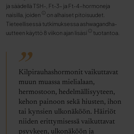
ja säädellä TSH-, Ft-3- ja Ft-4-hormoneja
naisilla, joiden
on alhaiset pitoisuudet.
Tieteellisessä tutkimuksessa ashwagandha-
uutteen käyttö 8 viikon ajan lisäsi
tuotantoa.
Kilpirauhashormonit vaikuttavat
muun muassa mielialaan,
hermostoon, hedelmällisyyteen,
kehon painoon sekä hiusten, ihon
tai kynsien ulkonäköön. Häiriöt
niiden erittymisessä vaikuttavat
psyykeen, ulkonäköön ja