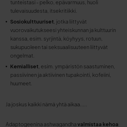
tunteistasi - pelko, epävarmuus, huoli
tulevaisuudesta, itsekritiikki.
Sosiokulttuuriset
, jotka liittyvät
vuorovaikutukseesi yhteiskunnan ja kulttuurin
kanssa, esim. syrjintä, köyhyys, rotuun,
sukupuoleen tai seksuaalisuuteen liittyvät
ongelmat.
Kemialliset
, esim. ympäristön saastuminen,
passiivinen ja aktiivinen tupakointi, kofeiini,
huumeet.
Ja joskus kaikki nämä yhtä aikaa.....
Adaptogeenina ashwagandha
valmistaa kehoa