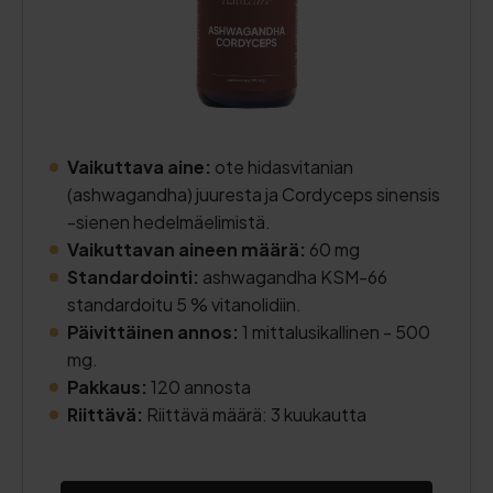
Vaikuttava aine:
ote hidasvitanian
(ashwagandha) juuresta ja Cordyceps sinensis
-sienen hedelmäelimistä.
Vaikuttavan aineen määrä:
60 mg
Standardointi:
ashwagandha KSM-66
standardoitu 5 % vitanolidiin.
Päivittäinen annos:
1 mittalusikallinen - 500
mg.
Pakkaus:
120 annosta
Riittävä:
Riittävä määrä: 3 kuukautta