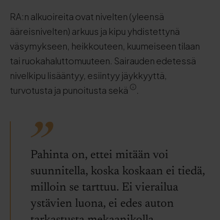
RA:n alkuoireita ovat nivelten (yleensä
ääreisnivelten) arkuus ja kipu yhdistettynä
väsymykseen, heikkouteen, kuumeiseen tilaan
tai ruokahaluttomuuteen. Sairauden edetessä
nivelkipu lisääntyy, esiintyy jäykkyyttä,
turvotusta ja punoitusta sekä
.
Pahinta on, ettei mitään voi
suunnitella, koska koskaan ei tiedä,
milloin se tarttuu. Ei vierailua
ystävien luona, ei edes auton