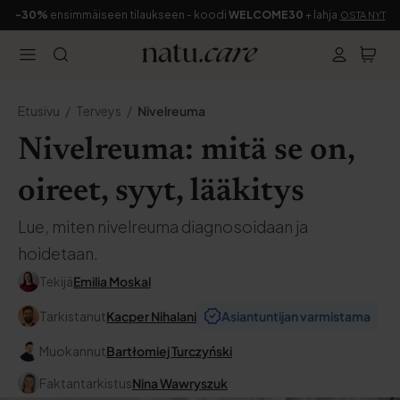
-30%
ensimmäiseen tilaukseen - koodi
WELCOME30
+ lahja
OSTA NYT
Etusivu
Terveys
Nivelreuma
Nivelreuma: mitä se on,
oireet, syyt, lääkitys
Lue, miten nivelreuma diagnosoidaan ja
hoidetaan.
Tekijä
Emilia Moskal
Tarkistanut
Kacper Nihalani
Asiantuntijan varmistama
Muokannut
Bartłomiej Turczyński
Faktantarkistus
Nina Wawryszuk