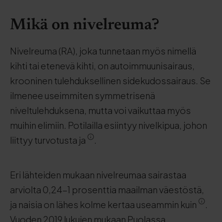
Mikä on nivelreuma?
Nivelreuma (RA), joka tunnetaan myös nimellä
kihti tai etenevä kihti, on autoimmuunisairaus,
krooninen tulehduksellinen sidekudossairaus. Se
ilmenee useimmiten symmetrisenä
niveltulehduksena, mutta voi vaikuttaa myös
muihin elimiin. Potilailla esiintyy nivelkipua, johon
liittyy turvotusta ja
.
Eri lähteiden mukaan nivelreumaa sairastaa
arviolta 0,24-1 prosenttia maailman väestöstä,
ja naisia on lähes kolme kertaa useammin kuin
.
Vuoden 2019 lukujen mukaan Puolassa