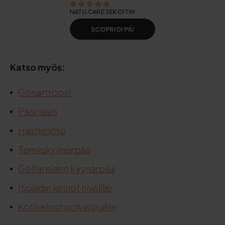
NATU.CARE SEKOITIN
SCOPRI DI PIÙ
Katso myös:
Gonartroosi
Psoriasis
Hashimoto
Tenniskyynärpää
Golfareiden kyynärpää
Isoäidin keinot nivelille
Kotikeinot polvikipuihin