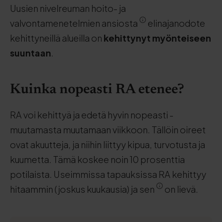
Uusien nivelreuman hoito- ja
valvontamenetelmien ansiosta
elinajanodote
kehittyneillä alueilla on
kehittynyt myönteiseen
suuntaan
.
Kuinka nopeasti RA etenee?
RA voi kehittyä ja edetä hyvin nopeasti -
muutamasta muutamaan viikkoon. Tällöin oireet
ovat akuutteja, ja niihin liittyy kipua, turvotusta ja
kuumetta. Tämä koskee noin 10 prosenttia
potilaista. Useimmissa tapauksissa RA kehittyy
hitaammin (joskus kuukausia) ja sen
on lievä.