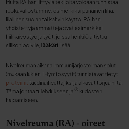
Muita RA:han liittyviä tekijöitä voidaan tunnistaa
ruokavaliostamme: esimerkiksi punainen liha,
liiallinen suolan tai kahvin käyttö. RA:han
yhdistettyjä ammatteja ovat esimerkiksi
hiilikaivostyö ja työt, joissa henkilö altistuu
silikonipölylle,
lääkäri
lisää.
Nivelreuman aikana immuunijärjestelmän solut
(mukaan lukien T-lymfosyytit) tunnistavat tietyt
proteiinit
taudinaiheuttajiksi ja alkavat torjua niitä.
Tämä johtaa tulehdukseen ja
kudosten
hajoamiseen.
Nivelreuma (RA) - oireet