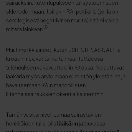
sairauksiin, kuten lupukseen tai systeemiseen
sklerodermaan. Joillakin RA-potilailla (joilla on
serologisesti negatiivinen muoto) sitä ei voida
mitata lainkaan
.
Muut merkkiaineet, kuten ESR, CRP, AST, ALT ja
kreatiniini, ovat tärkeitä määritettäessä
tulehduksen vakavuutta elimistössä. Ne auttavat
lääkäriä myös arvioimaan elimistön yleistä tilaa ja
havaitsemaan RA:n mahdollisten
liitännäissairauksien oireet aikaisemmin.
Tämän vuoksi nivelreumaa sairastavien
henkilöiden tulisi olla
lääkärin
jatkuvassa