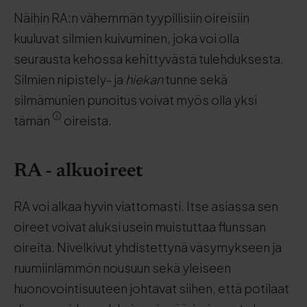
Näihin RA:n vähemmän tyypillisiin oireisiin
kuuluvat silmien kuivuminen, joka voi olla
seurausta kehossa kehittyvästä tulehduksesta.
Silmien nipistely- ja
hiekan
tunne sekä
silmämunien punoitus voivat myös olla yksi
tämän
oireista.
RA - alkuoireet
RA voi alkaa hyvin viattomasti. Itse asiassa sen
oireet voivat aluksi usein muistuttaa flunssan
oireita. Nivelkivut yhdistettynä väsymykseen ja
ruumiinlämmön nousuun sekä yleiseen
huonovointisuuteen johtavat siihen, että potilaat