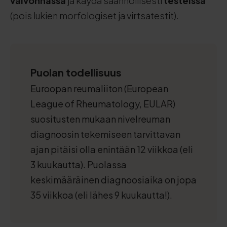
valvonnassa
ja käydä säännöllisesti
testeissä
(pois lukien morfologiset ja virtsatestit).
Puolan todellisuus
Euroopan reumaliiton (European
League of Rheumatology, EULAR)
suositusten mukaan nivelreuman
diagnoosin tekemiseen tarvittavan
ajan pitäisi olla enintään 12 viikkoa (eli
3 kuukautta). Puolassa
keskimääräinen diagnoosiaika on jopa
35 viikkoa (eli lähes 9 kuukautta!).