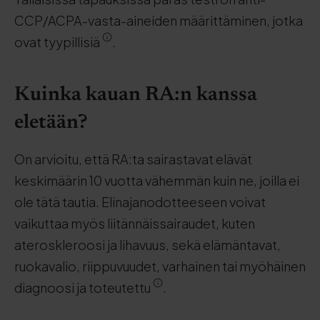
CCP/ACPA-vasta-aineiden määrittäminen, jotka
ovat tyypillisiä
.
Kuinka kauan RA:n kanssa
eletään?
On arvioitu, että RA:ta sairastavat elävät
keskimäärin 10 vuotta vähemmän kuin ne, joilla ei
ole tätä tautia. Elinajanodotteeseen voivat
vaikuttaa myös liitännäissairaudet, kuten
ateroskleroosi ja lihavuus, sekä elämäntavat,
ruokavalio, riippuvuudet, varhainen tai myöhäinen
diagnoosi ja toteutettu
.