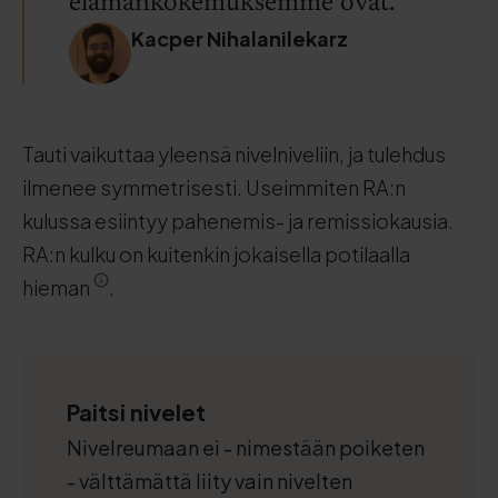
elämänkokemuksemme ovat.
Kacper Nihalanilekarz
Tauti vaikuttaa yleensä nivelniveliin, ja tulehdus
ilmenee symmetrisesti. Useimmiten RA:n
kulussa esiintyy pahenemis- ja remissiokausia.
RA:n kulku on kuitenkin jokaisella potilaalla
hieman
.
Paitsi nivelet
Nivelreumaan ei - nimestään poiketen
- välttämättä liity vain nivelten