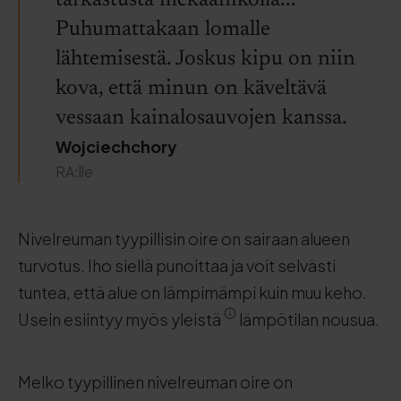
tarkastusta mekaanikolla...
Puhumattakaan lomalle
lähtemisestä. Joskus kipu on niin
kova, että minun on käveltävä
vessaan kainalosauvojen kanssa.
Wojciechchory
RA:lle
Nivelreuman tyypillisin oire on sairaan alueen
turvotus. Iho siellä punoittaa ja voit selvästi
tuntea, että alue on lämpimämpi kuin muu keho.
Usein esiintyy myös yleistä
lämpötilan nousua.
Melko tyypillinen nivelreuman oire on