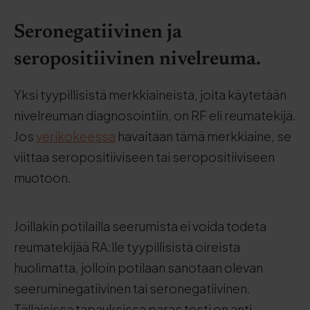
Seronegatiivinen ja
seropositiivinen nivelreuma.
Yksi tyypillisistä merkkiaineista, joita käytetään
nivelreuman diagnosointiin, on RF eli reumatekijä.
Jos
verikokeessa
havaitaan tämä merkkiaine, se
viittaa seropositiiviseen tai seropositiiviseen
muotoon.
Joillakin potilailla seerumista ei voida todeta
reumatekijää RA:lle tyypillisistä oireista
huolimatta, jolloin potilaan sanotaan olevan
seeruminegatiivinen tai seronegatiivinen.
Tällaisissa tapauksissa paras testi on anti-