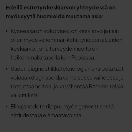
Edellä esitetyn keskiarvon yhteydessä on
myös syytä huomioida muutama asia:
Kyseessä on koko väestön keskiarvo ja näin
ollen myös vähemmän kehittyneiden alueiden
keskiarvo, joilla terveydenhuolto on
heikommalla tasolla kuin Puolassa.
Uuden diagnostiikkateknologian ansiosta tauti
voidaan diagnosoida varhaisessa vaiheessa ja
toteuttaa hoitoa, joka vähentää RA:n kielteisiä
vaikutuksia.
Elinajanodote riippuu myös geneettisestä
alttiudesta ja elämäntavoista.