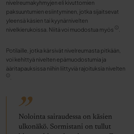
nivelreumakyhmyjen eli kivuttomien
paksuuntumien esiintyminen, jotka sijaitsevat
yleensä käsien tai kyynärnivelten
nivelkierukoissa. Niitä voi muodostua myös
.
Potilaille, jotka kärsivät nivelreumasta pitkään,
voi kehittyä nivelten epämuodostumia ja
ääritapauksissa niihin liittyviä rajoituksia nivelten
.
Nolointa sairaudessa on käsien
ulkonäkö. Sormistani on tullut