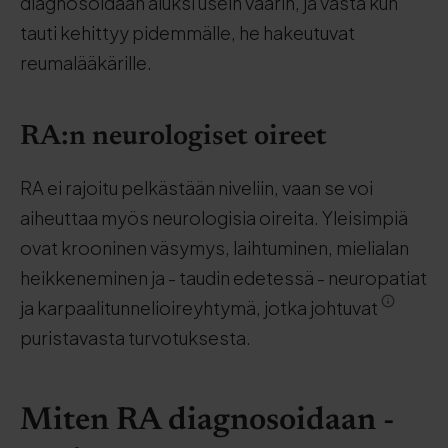
diagnosoidaan aluksi usein väärin, ja vasta kun
tauti kehittyy pidemmälle, he hakeutuvat
reumalääkärille.
RA:n neurologiset oireet
RA ei rajoitu pelkästään niveliin, vaan se voi
aiheuttaa myös neurologisia oireita. Yleisimpiä
ovat krooninen väsymys, laihtuminen, mielialan
heikkeneminen ja - taudin edetessä - neuropatiat
ja karpaalitunnelioireyhtymä, jotka johtuvat
puristavasta turvotuksesta.
Miten RA diagnosoidaan -