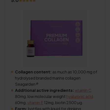
5.0
Collagen content:
as much as 10,000 mg of
hydrolysed branded marine collagen
Seagarden
®
Additional active ingredients:
vitamin C
80mg, low molecular weight
hyaluronic acid
60mg,
vitamin E
12mg, biotin 2500 µg.
Form:
bottles with liquid for drinking