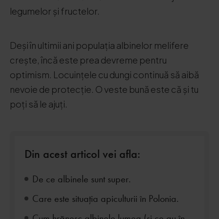
legumelor și fructelor.
Deși în ultimii ani populația albinelor melifere
crește, încă este prea devreme pentru
optimism. Locuințele cu dungi continuă să aibă
nevoie de protecție. O veste bună este că și tu
poți să le ajuți.
Din acest articol vei afla:
De ce albinele sunt super.
Care este situația apiculturii în Polonia.
Cum hrănesc albinele lumea (și ce au în