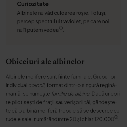
Curiozitate
Albinele nu văd culoarea roșie. Totuși,
percep spectrul ultraviolet, pe care noi
nu îl putem vedea
.
Obiceiuri ale albinelor
Albinele melifere sunt ființe familiale. Grupul lor
individual
colonii
, format dintr-o singură regină-
mamă, se numește
familie de albine
. Dacă uneori
te plictisești de frații sau verișorii tăi, gândește-
te că o albină meliferă trebuie să se descurce cu
rudele sale, numărând între 20 și chiar 120.000
.