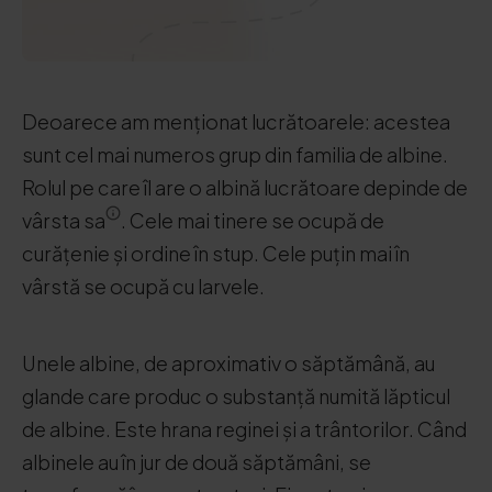
Deoarece am menționat lucrătoarele: acestea
sunt cel mai numeros grup din familia de albine.
Rolul pe care îl are o albină lucrătoare depinde de
vârsta sa
. Cele mai tinere se ocupă de
curățenie și ordine în stup. Cele puțin mai în
vârstă se ocupă cu larvele.
Unele albine, de aproximativ o săptămână, au
glande care produc o substanță numită lăpticul
de albine. Este hrana reginei și a trântorilor. Când
albinele au în jur de două săptămâni, se