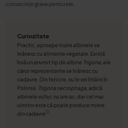
consecințe grave pentru ele.
Curiozitate
Practic, aproape toate albinele se
hrănesc cu alimente vegetale. Există
însă un anumit tip de albine
Trigona
, ale
căror reprezentante se hrănesc cu
cadavre. Din fericire, nu le vei întâlni în
Polonia.
Trigona necrophaga
, adică
albinele vultur, nu are ac, dar cel mai
uimitor este că poate produce miere
din cadavre
.