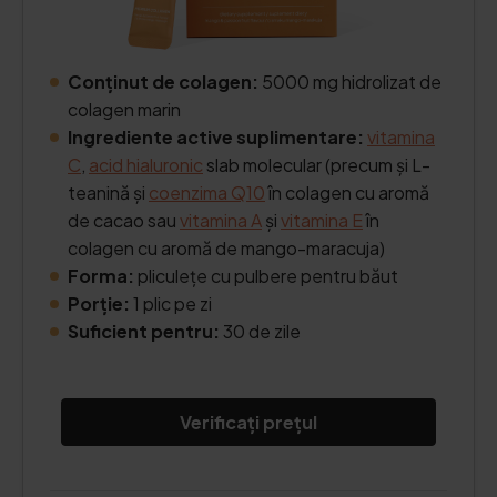
Conținut de colagen:
5000 mg hidrolizat de
colagen marin
Ingrediente active suplimentare:
vitamina
C
,
acid hialuronic
slab molecular (precum și L-
teanină și
coenzima Q10
în colagen cu aromă
de cacao sau
vitamina A
și
vitamina E
în
colagen cu aromă de mango-maracuja)
Forma:
pliculețe cu pulbere pentru băut
Porție:
1 plic pe zi
Suficient pentru:
30 de zile
Verificați prețul