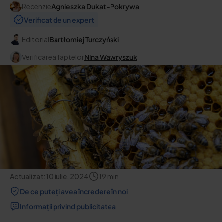
Recenzie
Agnieszka Dukat-Pokrywa
Verificat de un expert
Editorial
Bartłomiej Turczyński
Verificarea faptelor
Nina Wawryszuk
Actualizat:
10 iulie, 2024
19
min
De ce puteți avea încredere în noi
Informații privind publicitatea