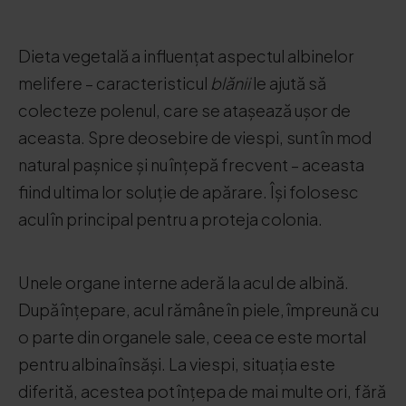
Dieta vegetală a influențat aspectul albinelor
melifere – caracteristicul
blănii
le ajută să
colecteze polenul, care se atașează ușor de
aceasta. Spre deosebire de viespi, sunt în mod
natural pașnice și nu înțepă frecvent – aceasta
fiind ultima lor soluție de apărare. Își folosesc
acul în principal pentru a proteja colonia.
Unele organe interne aderă la acul de albină.
După înțepare, acul rămâne în piele, împreună cu
o parte din organele sale, ceea ce este mortal
pentru albina însăși. La viespi, situația este
diferită, acestea pot înțepa de mai multe ori, fără