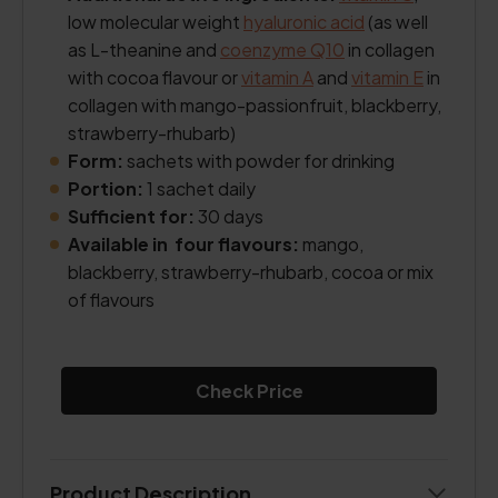
low molecular weight
hyaluronic acid
(as well
as L-theanine and
coenzyme Q10
in collagen
with cocoa flavour or
vitamin A
and
vitamin E
in
collagen with mango-passionfruit, blackberry,
strawberry-rhubarb)
Form:
sachets with powder for drinking
Portion:
1 sachet daily
Sufficient for:
30 days
Available in four flavours:
mango,
blackberry, strawberry-rhubarb, cocoa or mix
of flavours
Check Price
Product Description