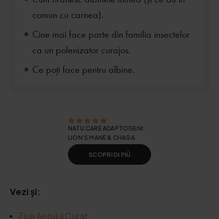
comun cu carnea).
Cine mai face parte din familia insectelor
ca un polenizator curajos.
Ce poți face pentru albine.
NATU.CARE ADAPTOGENI:
LION’S MANE & CHAGA
SCOPRI DI PIÙ
Vezi și:
Ziua Aerului Curat