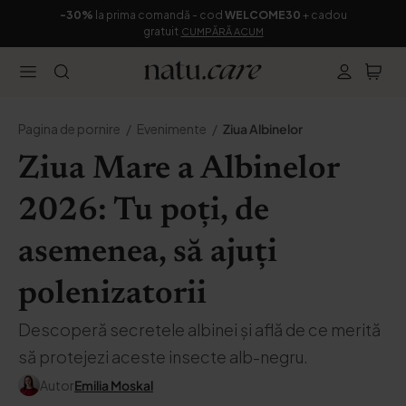
-30%
la prima comandă - cod
WELCOME30
+ cadou
gratuit
CUMPĂRĂ ACUM
Pagina de pornire
Evenimente
Ziua Albinelor
Ziua Mare a Albinelor
2026: Tu poți, de
asemenea, să ajuți
polenizatorii
Descoperă secretele albinei și află de ce merită
să protejezi aceste insecte alb-negru.
Autor
Emilia Moskal