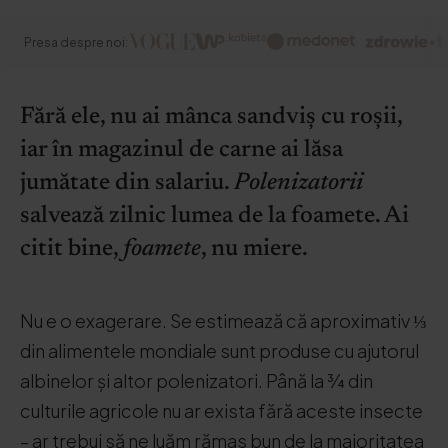
Presa despre noi:
Fără ele, nu ai mânca sandviș cu roșii,
iar în magazinul de carne ai lăsa
jumătate din salariu.
Polenizatorii
salvează zilnic lumea de la foamete. Ai
citit bine,
foamete
, nu miere.
Nu e o exagerare. Se estimează că aproximativ ⅓
din alimentele mondiale sunt produse cu ajutorul
albinelor și altor polenizatori. Până la ¾ din
culturile agricole nu ar exista fără aceste insecte
– ar trebui să ne luăm rămas bun de la majoritatea