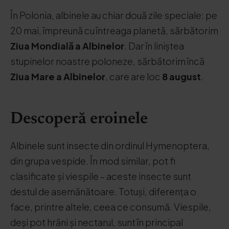
În Polonia, albinele au chiar două zile speciale: pe
20 mai, împreună cu întreaga planetă, sărbătorim
Ziua Mondială a Albinelor
. Dar în liniștea
stupinelor noastre poloneze, sărbătorim încă
Ziua Mare a Albinelor
, care are loc
8 august
.
Descoperă eroinele
Albinele sunt insecte din ordinul Hymenoptera,
din grupa vespide. În mod similar, pot fi
clasificate și viespile – aceste insecte sunt
destul de asemănătoare. Totuși, diferența o
face, printre altele, ceea ce consumă. Viespile,
deși pot hrăni și nectarul, sunt în principal