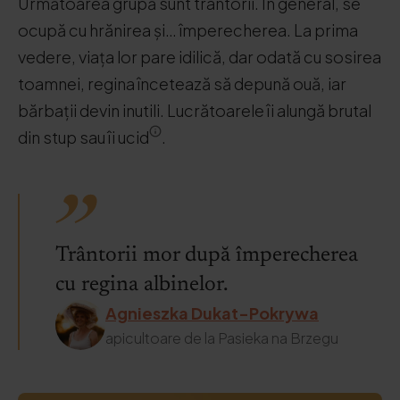
Următoarea grupă sunt trântorii. În general, se
ocupă cu hrănirea și… împerecherea. La prima
vedere, viața lor pare idilică, dar odată cu sosirea
toamnei, regina încetează să depună ouă, iar
bărbații devin inutili. Lucrătoarele îi alungă brutal
din stup sau îi ucid
.
Trântorii mor după împerecherea
cu regina albinelor.
Agnieszka Dukat-Pokrywa
apicultoare de la Pasieka na Brzegu