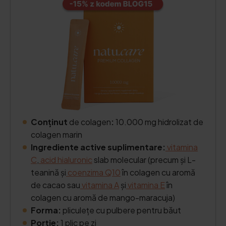
Conținut
de colagen
:
10.000 mg hidrolizat de
colagen marin
Ingrediente active suplimentare:
vitamina
C
,
acid hialuronic
slab molecular (precum și L-
teanină și
coenzima Q10
în colagen cu aromă
de cacao sau
vitamina A
și
vitamina E
în
colagen cu aromă de mango-maracuja)
Forma:
pliculețe cu pulbere pentru băut
Porție:
1 plic pe zi