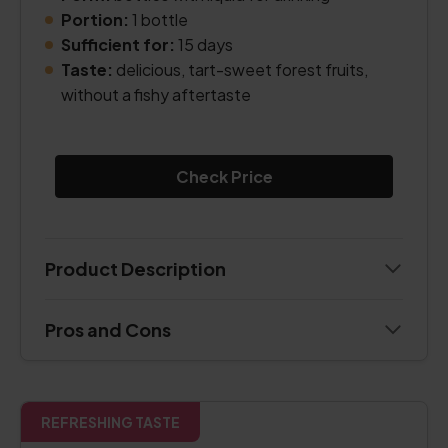
Portion:
1 bottle
Sufficient for:
15 days
Taste:
delicious, tart-sweet forest fruits,
without a fishy aftertaste
Check Price
Product Description
Pros and Cons
REFRESHING TASTE