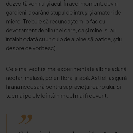
dezvoltă veninul și acul. În acel moment, devin
gardieni, apărând stupul de intruși și amatori de
miere. Trebuie să recunoaștem, o fac cu
devotament deplin (cei care, ca și mine, s-au
întâlnit odată cu un cuib de albine sălbatice, știu
despre ce vorbesc).
Cele mai vechi și mai experimentate albine adună
nectar, melasă, polen floral și apă. Astfel, asigură
hrana necesară pentru supraviețuirea roiului. Și
tocmai pe ele le întâlnim cel mai frecvent.