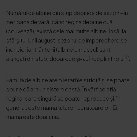
Numărul de albine din stup depinde de sezon – în
perioada de vară, când regina depune ouă
(couvează), există cele mai multe albine. Însă, la
sfârșitul lunii august, sezonul de împerechere se
încheie, iar trântorii (albinele mascul) sunt
alungați din stup, deoarece și-au îndeplinit rolul
.
Familia de albine are o ierarhie strictă și se poate
spune că are un sistem castă. În vârf se află
regina, care singură se poate reproduce și, în
general, este mama tuturor lucrătoarelor. Ei,
mama este doar una…