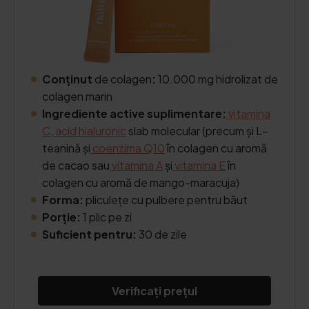
Conținut
de colagen
:
10.000 mg hidrolizat de
colagen marin
Ingrediente active suplimentare:
vitamina
C
,
acid hialuronic
slab molecular (precum și L-
teanină și
coenzima Q10
în colagen cu aromă
de cacao sau
vitamina A
și
vitamina E
în
colagen cu aromă de mango-maracuja)
Forma:
pliculețe cu pulbere pentru băut
Porție:
1 plic pe zi
Suficient pentru:
30 de zile
Verificați prețul