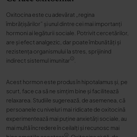
Oxitocina este cu adevărat „regina
îmbrățișărilor” și unul dintre cei mai importanți
hormoni ai legăturii sociale. Potrivit cercetărilor,
are și efect analgezic, dar poate îmbunătăți și
rezistența organismului la stres, sprijinind
indirect sistemul imunitar
.
Acest hormon este produs în hipotalamus și, pe
scurt, face ca să ne simțim bine și facilitează
relaxarea. Studiile sugerează, de asemenea, că
persoanele cu niveluri mai ridicate de oxitocină
experimentează mai puține anxietăți sociale, au
mai multă încredere în ceilalți și recunosc mai
bine emoțiile acestora
. Oxitocina ajută, de