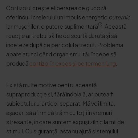
Cortizolul crește eliberarea de glucoză,
oferindu-i creierului un impuls energetic
puternic
,
iar mușchilor, o putere suplimentară
. Această
reacție ar trebui să fie de scurtă durată și să
înceteze după ce pericolul a trecut. Problema
apare atunci când organismul tău începe să
producă
cortizol în exces și pe termen lung
.
Există multe motive pentru această
supraproducție și, fără îndoială, ar putea fi
subiectul unui articol separat. Mă voi limita,
așadar, să afirm că trăim cu toții în vremuri
stresante, în care suntem expuși zilnic la mii de
stimuli. Cu siguranță, asta nu ajută sistemului