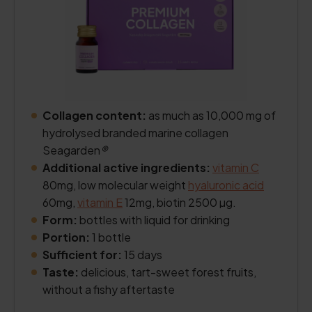
Collagen content:
as much as 10,000 mg of
hydrolysed branded marine collagen
Seagarden
®
Additional active ingredients:
vitamin C
80mg, low molecular weight
hyaluronic acid
60mg,
vitamin E
12mg, biotin 2500 µg.
Form:
bottles with liquid for drinking
Portion:
1 bottle
Sufficient for:
15 days
Taste:
delicious, tart-sweet forest fruits,
without a fishy aftertaste