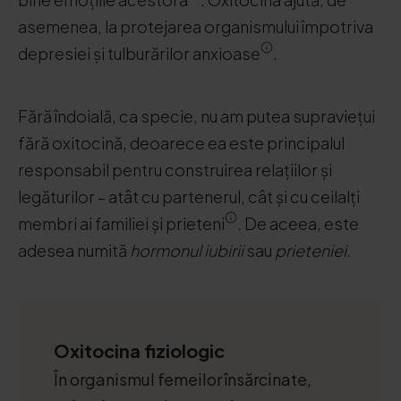
asemenea, la protejarea organismului împotriva
depresiei și tulburărilor anxioase
.
Fără îndoială, ca specie, nu am putea supraviețui
fără oxitocină, deoarece ea este principalul
responsabil pentru construirea relațiilor și
legăturilor – atât cu partenerul, cât și cu ceilalți
membri ai familiei și prieteni
. De aceea, este
adesea numită
hormonul iubirii
sau
prieteniei
.
Oxitocina fiziologic
În organismul femeilor însărcinate,