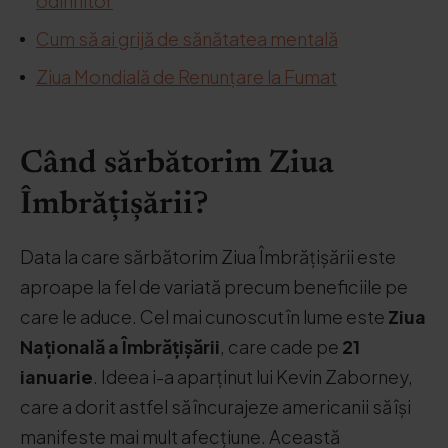
odihnitor
Cum să ai grijă de sănătatea mentală
Ziua Mondială de Renunțare la Fumat
Când sărbătorim Ziua
Îmbrățișării?
Data la care sărbătorim Ziua Îmbrățișării este
aproape la fel de variată precum beneficiile pe
care le aduce. Cel mai cunoscut în lume este
Ziua
Națională a Îmbrățișării
, care cade pe
21
ianuarie
. Ideea i-a aparținut lui Kevin Zaborney,
care a dorit astfel să încurajeze americanii să își
manifeste mai mult afecțiune. Această