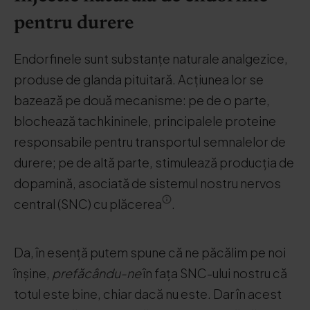
pentru durere
Endorfinele sunt substanțe naturale analgezice,
produse de glanda pituitară. Acțiunea lor se
bazează pe două mecanisme: pe de o parte,
blochează tachkininele, principalele proteine
responsabile pentru transportul semnalelor de
durere; pe de altă parte, stimulează producția de
dopamină, asociată de sistemul nostru nervos
central (SNC) cu plăcerea
.
Da, în esență putem spune că ne păcălim pe noi
înșine,
prefăcându-ne
în fața SNC-ului nostru că
totul este bine, chiar dacă nu este. Dar în acest