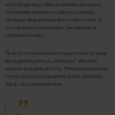
simți atingerea și căldura celeilalte persoane.
Informațiile acestea circulă prin conexiuni
nervoase de la pielea ta direct către creier. Și
tocmai acolo începe magia. Sau mai precis...
chimia hormonilor.
Pe scurt, hormonii sunt compuși chimici produși
de organism pentru a „comunica” diferitele
sisteme și organe din corp. Menținerea unui nivel
corect al acestora garantează atât sănătatea
fizică, cât și starea de bine.