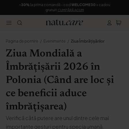
-30%
la prima comandă - cod
WELCOME30
+ cadou
gratuit
CUMPĂRĂ ACUM
Pagina de pornire
Evenimente
Ziua Îmbrățișărilor
Ziua Mondială a
Îmbrățișării 2026 în
Polonia (Când are loc și
ce beneficii aduce
îmbrățișarea)
Verifică câtă putere are unul dintre cele mai
importante gesturi pentru specia umană.