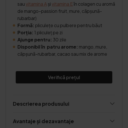
sau
vitamina A
și
vitamina E
în colagen cu aromă
de mango–passion fruit, mure, căpșună-
rubarbar)
Formă:
pliculețe cu pulbere pentru băut
Porția:
1 pliculeț pe zi
Ajunge pentru:
30 zile
Disponibil în patru arome:
mango, mure,
căpșună-rubarbar, cacao sau mix de arome
Verifică prețul
Descrierea produsului
Avantaje și dezavantaje