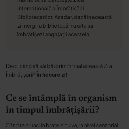
Internațională a Îmbrățișării
Bibliotecarilor. Așadar, dacă în această
zi mergi la bibliotecă, nu uita să
îmbrățișezi angajații acesteia.
Deci, când să sărbătorim în final această Zi a
Îmbrățișării?
În fiecare zi!
Ce se întâmplă în organism
în timpul îmbrățișării?
Când te arunci în brațele cuiva, la nivel senzorial