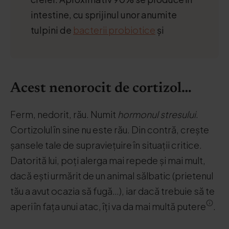
intestine, cu sprijinul unor anumite
tulpini de
bacterii probiotice
și
Acest nenorocit de cortizol…
Ferm, nedorit, rău. Numit
hormonul stresului
.
Cortizolul în sine nu este rău. Din contră, crește
șansele tale de supraviețuire în situații critice.
Datorită lui, poți alerga mai repede și mai mult,
dacă ești urmărit de un animal sălbatic (prietenul
tău a avut ocazia să fugă…), iar dacă trebuie să te
aperi în fața unui atac, îți va da mai multă putere
.