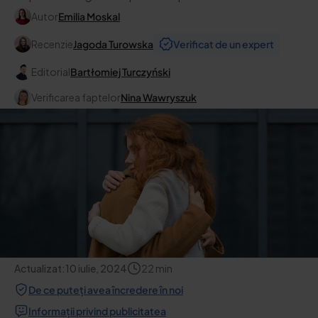
Autor
Emilia Moskal
Recenzie
Jagoda Turowska
Verificat de un expert
Editorial
Bartłomiej Turczyński
Verificarea faptelor
Nina Wawryszuk
Actualizat:
10 iulie, 2024
22
min
De ce puteți avea încredere în noi
Informații privind publicitatea