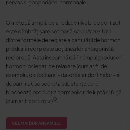
nervos și gospodăriei hormonale.
O metodă simplă de a reduce nivelul de cortizol
este o îmbrățișare serioasă
de calitate
. Una
dintre formele de reglare a cantității de hormoni
produși în corp este acțiunea lor antagonistă
reciprocă. Asta înseamnă că, în timpul producerii
hormonilor legați de relaxare (cum ar fi, de
exemplu, oxitocina și – datorită endorfinelor – și
dopamina), se secretă substanțe care
blochează producția hormonilor de luptă și fugă
(cum ar fi cortizolul)
.
CEL MAI BUN ANSAMBLU