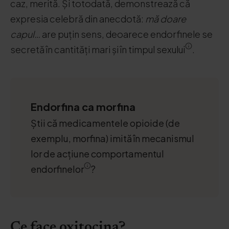
caz, merită. Și totodată, demonstrează că
expresia celebră din anecdotă:
mă doare
capul…
are puțin sens, deoarece endorfinele se
secretă în cantități mari și în timpul sexului
.
Endorfina ca morfina
Știi că medicamentele opioide (de
exemplu, morfina) imită în mecanismul
lor de acțiune comportamentul
endorfinelor
?
Ce face oxitocina?