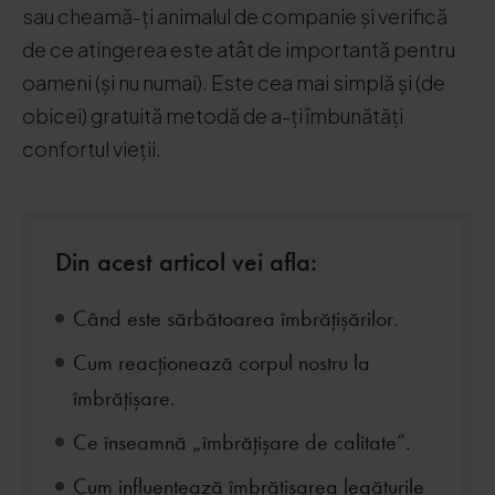
sau cheamă-ți animalul de companie și verifică
de ce atingerea este atât de importantă pentru
oameni (și nu numai). Este cea mai simplă și (de
obicei) gratuită metodă de a-ți îmbunătăți
confortul vieții.
Din acest articol vei afla:
Când este sărbătoarea îmbrățișărilor.
Cum reacționează corpul nostru la
îmbrățișare.
Ce înseamnă „îmbrățișare de calitate”.
Cum influențează îmbrățișarea legăturile