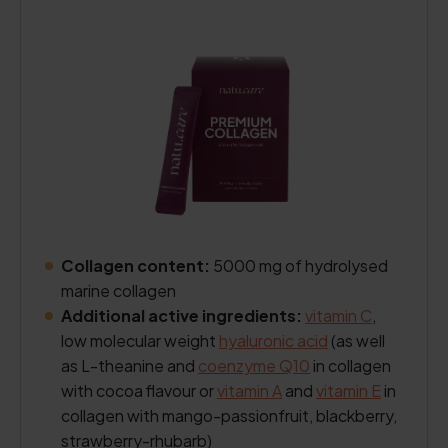
Collagen content:
5000 mg of hydrolysed
marine collagen
Additional active ingredients:
vitamin C
,
low molecular weight
hyaluronic acid
(as well
as L-theanine and
coenzyme Q10
in collagen
with cocoa flavour or
vitamin A
and
vitamin E
in
collagen with mango-passionfruit, blackberry,
strawberry-rhubarb)