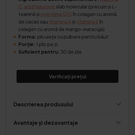
C
,
acid hialuronic
slab molecular (precum și L-
teanină și
coenzima Q10
în colagen cu aromă
de cacao sau
vitamina A
și
vitamina E
în
colagen cu aromă de mango-maracuja)
Forma:
pliculețe cu pulbere pentru băut
Porție:
1 plic pe zi
Suficient pentru:
30 de zile
Verificați prețul
Descrierea produsului
Avantaje și dezavantaje