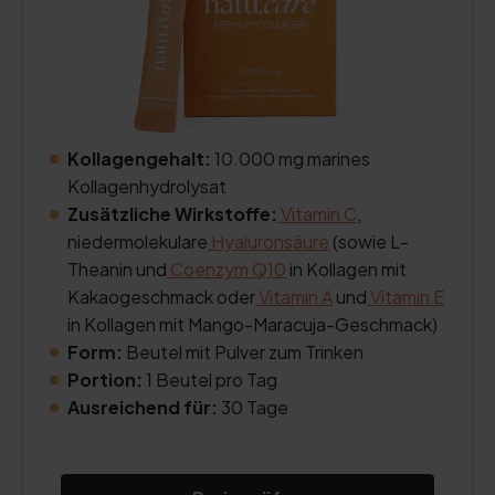
Kollagengehalt:
10.000 mg marines
Kollagenhydrolysat
Zusätzliche Wirkstoffe:
Vitamin C
,
niedermolekulare
Hyaluronsäure
(sowie L-
Theanin und
Coenzym Q10
in Kollagen mit
Kakaogeschmack oder
Vitamin A
und
Vitamin E
in Kollagen mit Mango-Maracuja-Geschmack)
Form:
Beutel mit Pulver zum Trinken
Portion:
1 Beutel pro Tag
Ausreichend für:
30 Tage