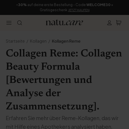
-30%
auf deine erste Bestellung - Code
WELCOME30
+
Gratisgeschenk
JETZT KAUFEN
Startseite
Kollagen
Kollagen Reme
Collagen Reme: Collagen
Beauty Formula
[Bewertungen und
Analyse der
Zusammensetzung].
Erfahren Sie mehr über Reme-Kollagen, das wir
mit Hilfe eines Apothekers analysiert haben.