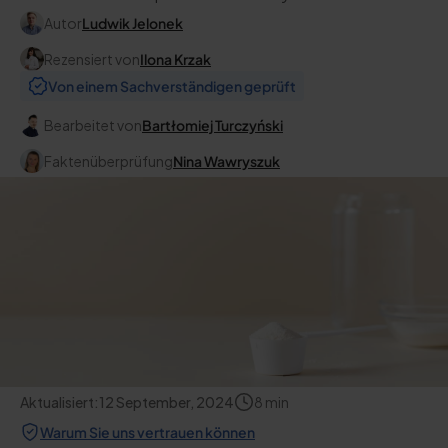
Autor
Ludwik Jelonek
Rezensiert von
Ilona Krzak
Von einem Sachverständigen geprüft
Bearbeitet von
Bartłomiej Turczyński
Faktenüberprüfung
Nina Wawryszuk
Aktualisiert:
12 September, 2024
8
min
Warum Sie uns vertrauen können