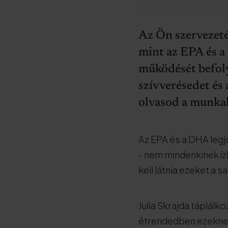
Az Ön szervezeté
mint az EPA és a
működését befoly
szívverésedet és 
olvasod a munka
Az EPA és a DHA legj
- nem mindenkinek íz
kell látnia ezeket a 
Julia Skrajda táplálk
étrendedben ezeknek