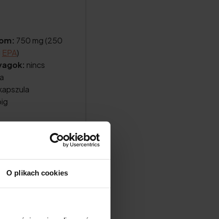
lom:
750 mg (250
g
EPA
)
yagok:
nincs
a
 kapszula
ig
O plikach cookies