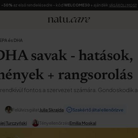
-30%
az első rendelésedre – kód
WELCOME30
+ ajándék
VÁSÁROLJ MOST
EPA és DHA
DHA savak - hatások,
mények + rangsorolás
rendkívül fontos a szervezet számára. Gondoskodik 
Felülvizsgálat
Julia Skrajda
Szakértő által ellenőrizve
ej Turczyński
Tényellenőrzés
Emilia Moskal