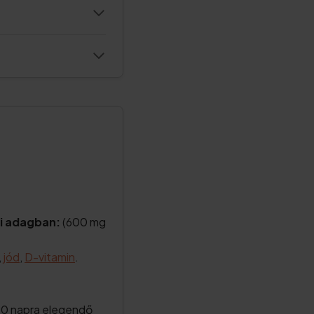
i adagban:
(600 mg
,
jód
,
D-vitamin
.
30 napra elegendő