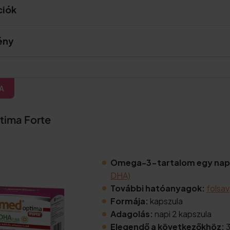
ciók
ény
A
ima Forte
Omega-3-tartalom egy nap
DHA)
További hatóanyagok:
folsav
Formája:
kapszula
Adagolás:
napi 2 kapszula
Elegendő a következőkhöz: