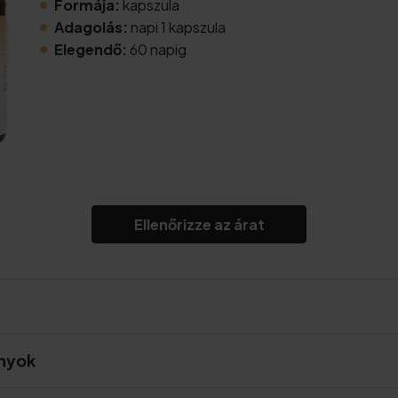
Formája:
kapszula
Adagolás:
napi 1 kapszula
Elegendő:
60 napig
Ellenőrizze az árat
ányok