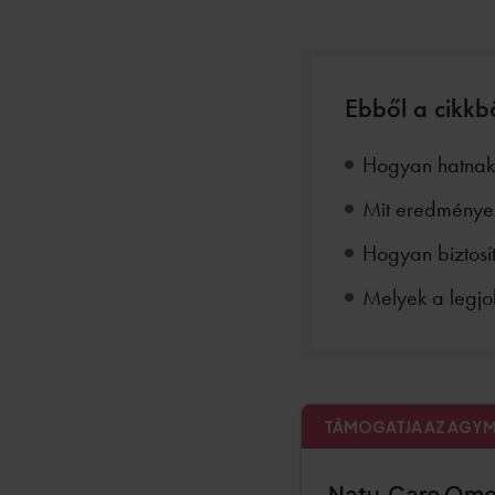
Ebből a cikkb
Hogyan hatnak
Mit eredményez
Hogyan biztosí
Melyek a legjo
TÁMOGATJA AZ AGY
Natu.Care Ome