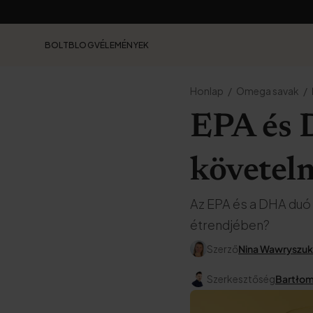
BOLT
BLOG
VÉLEMÉNYEK
Honlap
Omega savak
EPA és 
követel
Az EPA és a DHA duó 
étrendjében?
Szerző
Nina Wawryszuk
Szerkesztőség
Bartłomi