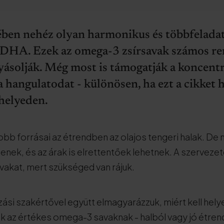
ben nehéz olyan harmonikus és többfeladatú
 DHA. Ezek az omega-3 zsírsavak számos ren
ásolják. Még most is támogatják a koncentr
a hangulatodat - különösen, ha ezt a cikket 
helyeden.
obb forrásai az étrendben az olajos tengeri halak. De
lenek, és az árak is elrettentőek lehetnek. A szervez
savakat, mert szükséged van rájuk.
ozási szakértővel együtt elmagyarázzuk, miért kell helye
 az értékes omega-3 savaknak - halból vagy jó étren