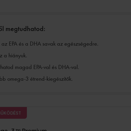
ől megtudhatod:
 az EPA és a DHA savak az egészségedre.
 a hiányuk.
thatod magad EPA-val és DHA-val.
bb omega-3 étrend-kiegészítők.
MŰKÖDÉST
ga-3 ᵀᴳ Premium