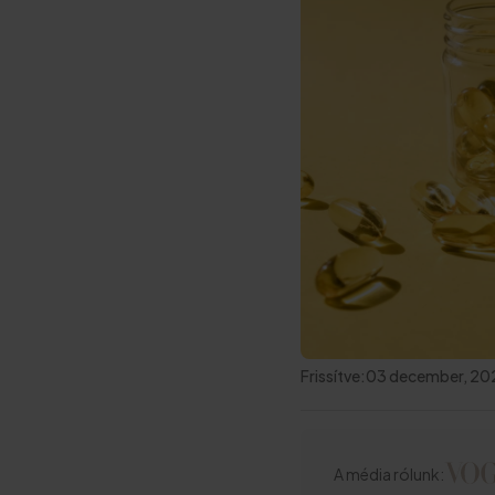
Frissítve:
03 december, 20
A média rólunk: