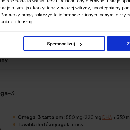
do spersonalizowania treści i reklam, aby oferować funkcje sp
ormacje o tym, jak korzystasz z naszej witryny, udostępniamy p
Partnerzy mogą połączyć te informacje z innymi danymi otrzym
nia z ich usług.
ányok
ciók
Spersonalizuj
Z
ény
ega-3
Omega-3 tartalom:
550 mg (220 mg
DHA
+ 330 
További hatóanyagok:
nincs