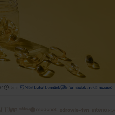
24
18
min
Miért bízhat bennünk
Információk a reklámozásról