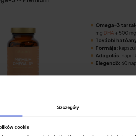
Omega-3 tarta
mg
DHA
+ 500 m
További hatóan
Formája:
kapszul
Adagolás:
napi 1
Elegendő:
60 nap
Szczegóły
Ellenőrizze az árat
 plików cookie