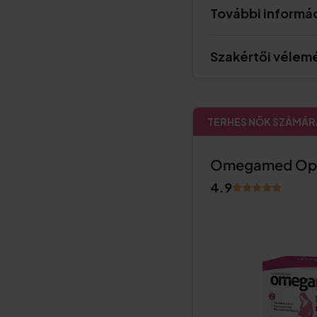
További informá
Szakértői vélem
TERHES NŐK SZÁMÁR
Omegamed Opt
4.9