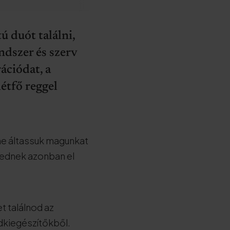
 duót találni,
dszer és szerv
ációdat, a
hétfő reggel
 ne áltassuk magunkat
etednek azonban el
t találnod az
dkiegészítőkből.