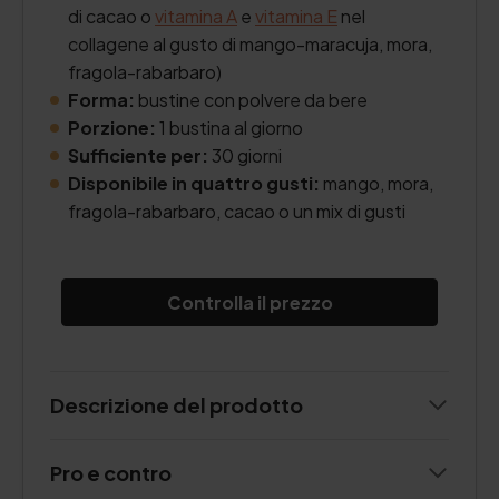
di cacao o
vitamina A
e
vitamina E
nel
collagene al gusto di mango-maracuja, mora,
fragola-rabarbaro)
Forma:
bustine con polvere da bere
Porzione:
1 bustina al giorno
Sufficiente per:
30 giorni
Disponibile in quattro gusti:
mango, mora,
fragola-rabarbaro, cacao o un mix di gusti
Controlla il prezzo
Descrizione del prodotto
Pro e contro