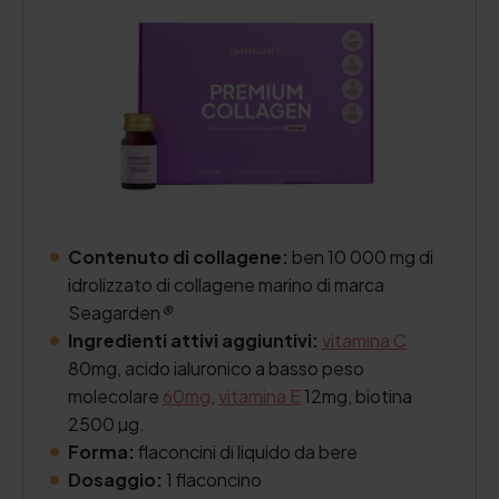
Contenuto di collagene:
ben 10 000 mg di
idrolizzato di collagene marino di marca
Seagarden
®
Ingredienti attivi aggiuntivi:
vitamina C
80mg, acido ialuronico a basso peso
molecolare
60mg
,
vitamina E
12mg, biotina
2500 µg.
Forma:
flaconcini di liquido da bere
Dosaggio:
1 flaconcino