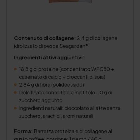
Contenuto di collagene:
2,4 g di collagene
idrolizzato di pesce Seagarden®
Ingredienti attivi aggiuntivi:
18,8 g di proteine (concentrato WPC80 +
caseinato di calcio + croccanti di soia)
2,84 g di fibra (polideossido)
Dolcificato con xilitolo e maltitolo – 0 g di
zucchero aggiunto
Ingredienti naturali: cioccolato al latte senza
zucchero, arachidi, aromi naturali
Forma:
Barretta proteica e di collagene al
gusto toffee; porzione: 1 pezzo / 40 g