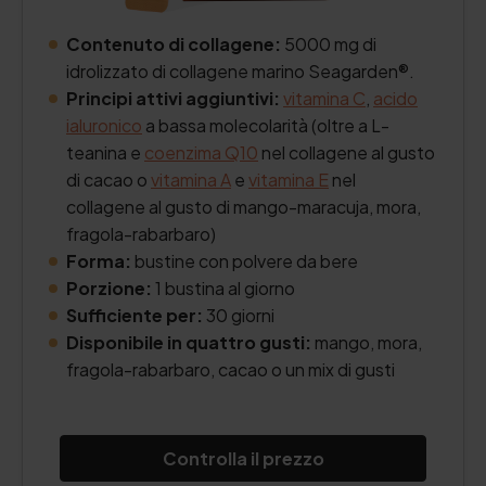
Contenuto di collagene:
5000 mg di
idrolizzato di collagene marino Seagarden®.
Principi attivi aggiuntivi:
vitamina C
,
acido
ialuronico
a bassa molecolarità (oltre a L-
teanina e
coenzima Q10
nel collagene al gusto
di cacao o
vitamina A
e
vitamina E
nel
collagene al gusto di mango-maracuja, mora,
fragola-rabarbaro)
Forma:
bustine con polvere da bere
Porzione:
1 bustina al giorno
Sufficiente per:
30 giorni
Disponibile in quattro gusti:
mango, mora,
fragola-rabarbaro, cacao o un mix di gusti
Controlla il prezzo