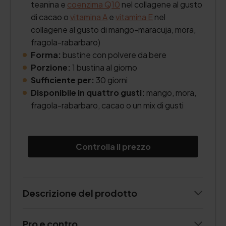
teanina e
coenzima Q10
nel collagene al gusto
di cacao o
vitamina A
e
vitamina E
nel
collagene al gusto di mango-maracuja, mora,
fragola-rabarbaro)
Forma:
bustine con polvere da bere
Porzione:
1 bustina al giorno
Sufficiente per:
30 giorni
Disponibile in quattro gusti:
mango, mora,
fragola-rabarbaro, cacao o un mix di gusti
Controlla il prezzo
Descrizione del prodotto
Pro e contro