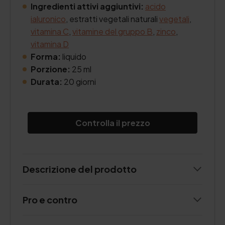
Ingredienti attivi aggiuntivi:
acido
ialuronico
, estratti vegetali naturali
vegetali
,
vitamina C
,
vitamine del gruppo B
,
zinco
,
vitamina D
Forma:
liquido
Porzione:
25 ml
Durata:
20 giorni
Controlla il prezzo
Descrizione del prodotto
Pro e contro