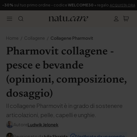
-30%
sul tuo primo ordine - codice
WELCOME30
+ regalo
ACQUISTA ORA
Home
Collagene
Collagene Pharmovit
Pharmovit collagene -
pesce e bevande
(opinioni, composizione,
dosaggio)
Il collagene Pharmovit è in grado di sostenere
articolazioni, pelle, capelli e unghie.
Autore
Ludwik Jelonek
Revisionato da
Julia Skrajda
Verificato da un esperto