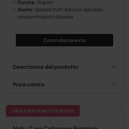
Durata:
15 giorni
Gusto:
deliziosi frutti di bosco agrodolci,
senza retrogusto di pesce
Controlla il prezzo
Descrizione del prodotto
Pro e contro
IDEALE PER LE ARTICOLAZIONI
Natu.Care Collagene Premium