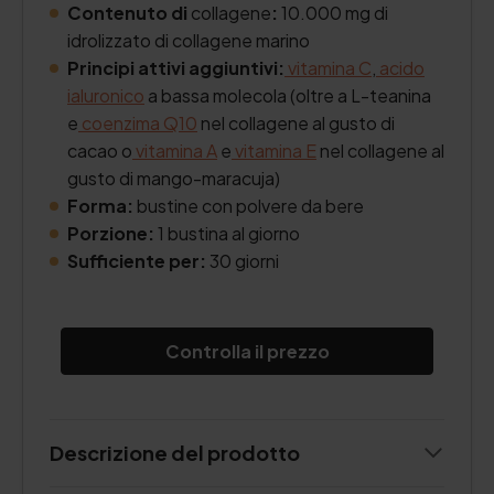
Contenuto di
collagene
:
10.000 mg di
idrolizzato di collagene marino
Principi attivi aggiuntivi:
vitamina C
,
acido
ialuronico
a bassa molecola (oltre a L-teanina
e
coenzima Q10
nel collagene al gusto di
cacao o
vitamina A
e
vitamina E
nel collagene al
gusto di mango-maracuja)
Forma:
bustine con polvere da bere
Porzione:
1 bustina al giorno
Sufficiente per:
30 giorni
Controlla il prezzo
Descrizione del prodotto