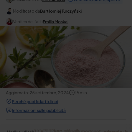
Modificato da
Bartłomiej Turczyński
Verifica dei fatti
Emilia Moskal
Aggiornato:
25 settembre, 2024
15
min
Perché puoi fidarti di noi
Informazioni sulle pubblicità