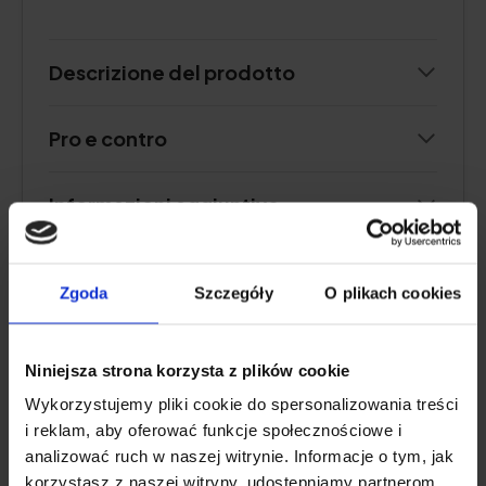
Descrizione del prodotto
Pro e contro
Informazioni aggiuntive
Recensione dell'utente
Zgoda
Szczegóły
O plikach cookies
Niniejsza strona korzysta z plików cookie
PEPTAN® F
Wykorzystujemy pliki cookie do spersonalizowania treści
i reklam, aby oferować funkcje społecznościowe i
Natu.Care Collagene Premium 5000
analizować ruch w naszej witrynie. Informacje o tym, jak
mg, naturale
korzystasz z naszej witryny, udostępniamy partnerom