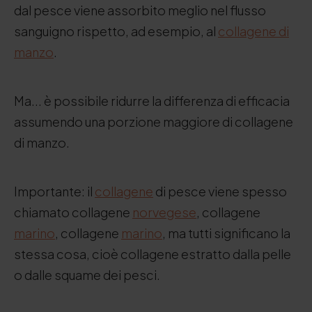
dal pesce viene assorbito meglio nel flusso
sanguigno rispetto, ad esempio, al
collagene di
manzo
.
Ma... è possibile ridurre la differenza di efficacia
assumendo una porzione maggiore di collagene
di manzo.
Importante: il
collagene
di pesce viene spesso
chiamato collagene
norvegese
, collagene
marino
, collagene
marino
, ma tutti significano la
stessa cosa, cioè collagene estratto dalla pelle
o dalle squame dei pesci.