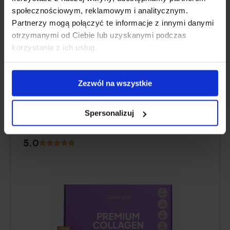
społecznościowym, reklamowym i analitycznym.
Recensione dell'utente
Partnerzy mogą połączyć te informacje z innymi danymi
otrzymanymi od Ciebie lub uzyskanymi podczas
korzystania z ich usług.
MATERIE PRIME DI MARCA SEAGARDEN®,
COMPOSIZIONE PURA
Zezwól na wszystkie
Natu.Care Collagene Premium Shot
Spersonalizuj
10000 mg
5.0