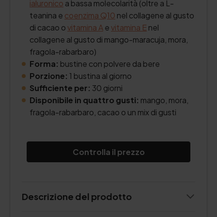
ialuronico
a bassa molecolarità (oltre a L-
teanina e
coenzima Q10
nel collagene al gusto
di cacao o
vitamina A
e
vitamina E
nel
collagene al gusto di mango-maracuja, mora,
fragola-rabarbaro)
Forma:
bustine con polvere da bere
Porzione:
1 bustina al giorno
Sufficiente per:
30 giorni
Disponibile in quattro gusti:
mango, mora,
fragola-rabarbaro, cacao o un mix di gusti
Controlla il prezzo
Descrizione del prodotto