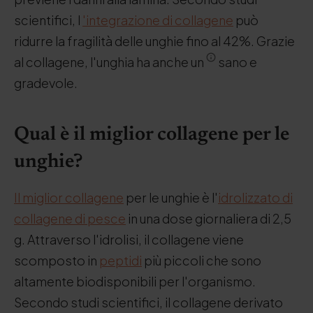
scientifici, l
'integrazione di collagene
può
ridurre la fragilità delle unghie fino al 42%. Grazie
al collagene, l'unghia ha anche un
sano e
gradevole.
Qual è il miglior collagene per le
unghie?
Il miglior collagene
per le unghie è l'
idrolizzato di
collagene di pesce
in una dose giornaliera di 2,5
g. Attraverso l'idrolisi, il collagene viene
scomposto in
peptidi
più piccoli che sono
altamente biodisponibili per l'organismo.
Secondo studi scientifici, il collagene derivato