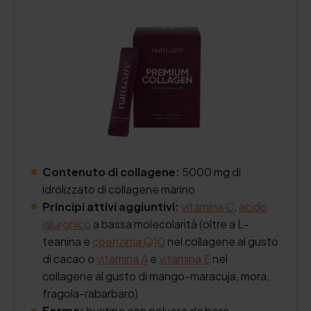
Contenuto di collagene:
5000 mg di
idrolizzato di collagene marino
Principi attivi aggiuntivi:
vitamina C
,
acido
ialuronico
a bassa molecolarità (oltre a L-
teanina e
coenzima Q10
nel collagene al gusto
di cacao o
vitamina A
e
vitamina E
nel
collagene al gusto di mango-maracuja, mora,
fragola-rabarbaro)
Forma:
bustine con polvere da bere