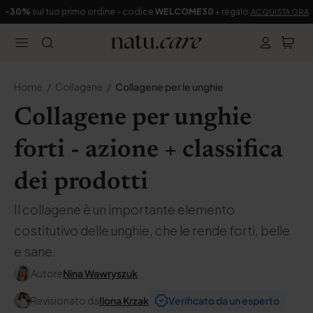
-30%
sul tuo primo ordine - codice
WELCOME30
+ regalo
ACQUISTA ORA
Home
Collagene
Collagene per le unghie
Collagene per unghie
forti - azione + classifica
dei prodotti
Il collagene è un importante elemento
costitutivo delle unghie, che le rende forti, belle
e sane.
Autore
Nina Wawryszuk
Revisionato da
Ilona Krzak
Verificato da un esperto