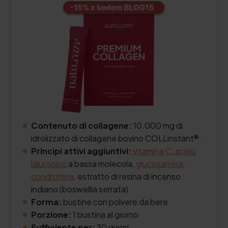
Contenuto di collagene:
10.000 mg di
idrolizzato di collagene bovino COLLinstant®.
Principi attivi aggiuntivi:
vitamina C
,
acido
ialuronico
a bassa molecola,
glucosamina
,
condroitina
, estratto di resina di incenso
indiano (boswellia serrata).
Forma:
bustine con polvere da bere
Porzione:
1 bustina al giorno
Sufficiente per:
30 giorni