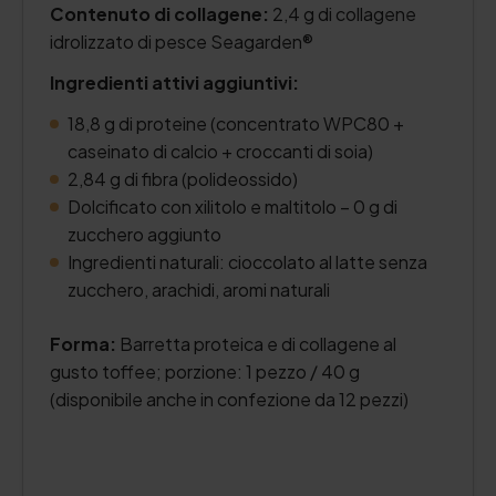
Contenuto di collagene:
2,4 g di collagene
idrolizzato di pesce Seagarden®
Ingredienti attivi aggiuntivi:
18,8 g di proteine (concentrato WPC80 +
caseinato di calcio + croccanti di soia)
2,84 g di fibra (polideossido)
Dolcificato con xilitolo e maltitolo – 0 g di
zucchero aggiunto
Ingredienti naturali: cioccolato al latte senza
zucchero, arachidi, aromi naturali
Forma:
Barretta proteica e di collagene al
gusto toffee; porzione: 1 pezzo / 40 g
(disponibile anche in confezione da 12 pezzi)