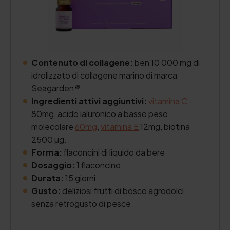
Contenuto di collagene:
ben 10 000 mg di
idrolizzato di collagene marino di marca
Seagarden
®
Ingredienti attivi aggiuntivi:
vitamina C
80mg, acido ialuronico a basso peso
molecolare
60mg
,
vitamina E
12mg, biotina
2500 µg.
Forma:
flaconcini di liquido da bere
Dosaggio:
1 flaconcino
Durata:
15 giorni
Gusto:
deliziosi frutti di bosco agrodolci,
senza retrogusto di pesce