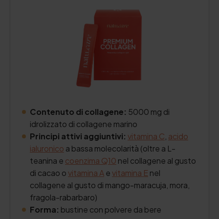
Contenuto di collagene:
5000 mg di
idrolizzato di collagene marino
Principi attivi aggiuntivi:
vitamina C
,
acido
ialuronico
a bassa molecolarità (oltre a L-
teanina e
coenzima Q10
nel collagene al gusto
di cacao o
vitamina A
e
vitamina E
nel
collagene al gusto di mango-maracuja, mora,
fragola-rabarbaro)
Forma:
bustine con polvere da bere