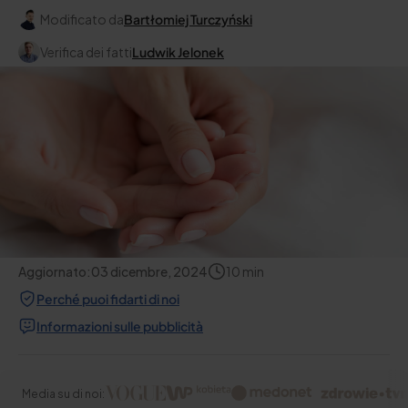
Modificato da
Bartłomiej Turczyński
Verifica dei fatti
Ludwik Jelonek
Aggiornato:
03 dicembre, 2024
10
min
Perché puoi fidarti di noi
Informazioni sulle pubblicità
Media su di noi: