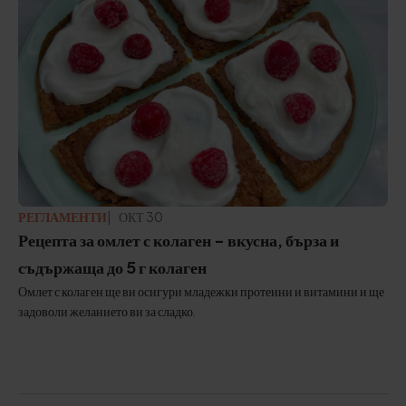
РЕГЛАМЕНТИ
АКТУАЛИЗИРАНО:
ОКТ 30
Рецепта за омлет с колаген - вкусна, бърза и
съдържаща до 5 г колаген
Омлет с колаген ще ви осигури младежки протеини и витамини и ще
задоволи желанието ви за сладко.