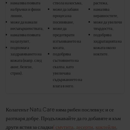
намалява появата
ствола на косъма,
растежа,
на бръчки и фини
може да забави
намалява
линии,
процеса на
неравностите,
може да намали
посивяване,
може да увеличи
несъвършенствата,
може да
твърдостта,
намалява появата
предотврати
подобрява
на целулит,
изтъняването на
хидратацията на
подпомага
косата,
кожата около
заздравяването на
подобрява
ноктите.
кожата (напр. след
състоянието на
акне, белези,
скалпа, като
стрии).
увеличава
съдържанието на
влага в него.
Колагенът Natu.Care няма рибен послевкус и се
разтваря добре. Продължавайте да го добавяте и към
други ястия за сладки
(
смутита
,
десерти
,
коктейли
,