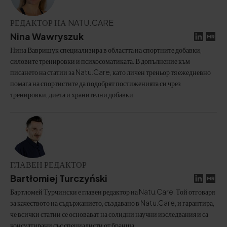
РЕДАКТОР НА NATU.CARE
Nina Wawryszuk
Нина Вавришук специализира в областта на спортните добавки,
силовите тренировки и психосоматиката. В допълнение към
писането на статии за Natu.Care, като личен треньор тя ежедневно
помага на спортистите да подобрят постиженията си чрез
тренировки, диета и хранителни добавки.
ГЛАВЕН РЕДАКТОР
Bartłomiej Turczyński
Бартломей Турчински е главен редактор на Natu.Care. Той отговаря
за качеството на съдържанието, създавано в Natu.Care, и гарантира,
че всички статии се основават на солидни научни изследвания и са
консултирани със специалисти от бранша.