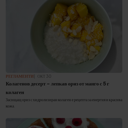
РЕГЛАМЕНТИ
АКТУАЛИЗИРАНО:
ОКТ 30
Колагенов десерт - лепкав ориз от манго с 5 г
колаген
Засищащ ориз с хидролизиран колаген е рецепта за енергия и красива
кожа.