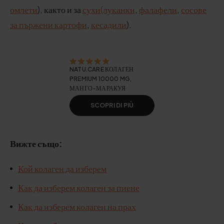
омлети
), както и за
сухи
(луканки
,
фалафели
,
сосове
за пържени картофи
,
кесадили
).
NATU.CARE КОЛАГЕН
PREMIUM 10000 MG,
МАНГО-МАРАКУЯ
SCOPRI DI PIÙ
Вижте също:
Кой колаген да изберем
Как да изберем колаген за пиене
Как да изберем колаген на прах