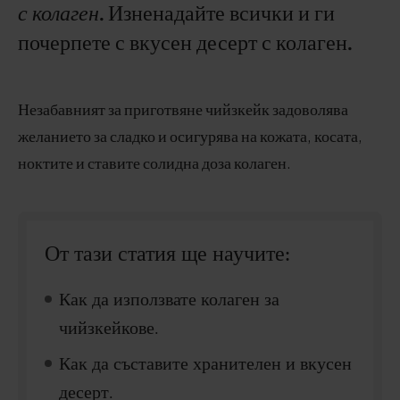
с колаген
. Изненадайте всички и ги
почерпете с вкусен десерт с колаген.
Незабавният за приготвяне чийзкейк задоволява
желанието за сладко и осигурява на кожата, косата,
ноктите и ставите солидна доза колаген.
От тази статия ще научите:
Как да използвате колаген за
чийзкейкове.
Как да съставите хранителен и вкусен
десерт.