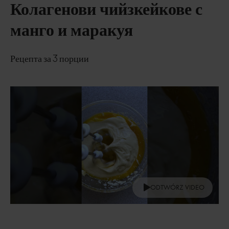
Колагенови чийзкейкове с
манго и маракуя
Рецепта за 3 порции
ODTWÓRZ VIDEO