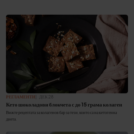
РЕГЛАМЕНТИ
АКТУАЛИЗИРАНО:
ДЕК 28
Кето шоколадови блокчета с до 15 грама колаген
Вижте рецептата за колагенов бар за тези, които са на кетогенна
диета.