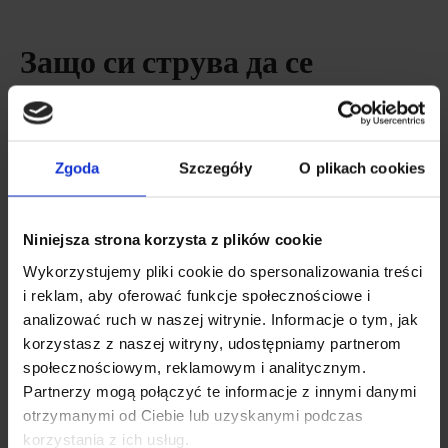
Защо си струва да се
допълва с колаген?
Заслужава си да се помисли за
добавяне на
колаген
Zgoda
Szczegóły
O plikach cookies
след
25-годишна възраст
, тъй като тогава
естественото производство на колаген в
започва да
Niniejsza strona korzysta z plików cookie
намалява. Появяват се първите бръчки и кожата губи
Wykorzystujemy pliki cookie do spersonalizowania treści
своята стегнатост.
i reklam, aby oferować funkcje społecznościowe i
analizować ruch w naszej witrynie. Informacje o tym, jak
korzystasz z naszej witryny, udostępniamy partnerom
Приемането на минимум 2500 mg
рибен колаген
в
społecznościowym, reklamowym i analitycznym.
продължение на три месеца има положителен ефект
Partnerzy mogą połączyć te informacje z innymi danymi
върху външния вид на
косата
,
кожата
и
. Колагенът
otrzymanymi od Ciebie lub uzyskanymi podczas
е и съюзник на вашите
стави,
кости
и
- за да ви
korzystania z ich usług.