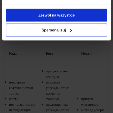
държи във форма и активни възможно най-дълго.
Zezwól na wszystkie
Как колагенът влияе на тялото
Spersonalizuj
ви?
Кожа
Коса
Нокти
придава силна
текстура,
подобрява
намалява
еластичността и
увреждането на
тонуса
космения
фирми,
фоликул,
придава
повишава нивата
предотвратява
еластичност,
на хидратация,
увреждането на
може да ускори