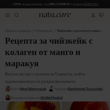
-30%
за първа поръчка - код
WELCOME30
+ подарък
КУПИ СЕГА
Начална страница
Регламенти
Чийзкейк с колаген от манго и маракуя
Рецепта за чийзкейк с
колаген от манго и
маракуя
Вкусен десерт с колаген за 5 минути, който
задоволява вкуса и разкрасява кожата.
Autor
Nina Wawryszuk
Редакция
Bartłomiej Turczyński
Проверка на фактите
Emilia Moskal