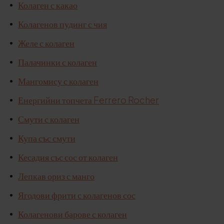
Колаген с какао
Колагенов пудинг с чия
Желе с колаген
Палачинки с колаген
Мангомису с колаген
Енергийни топчета Ferrero Rocher
Смути с колаген
Купа със смути
Кесадия със сос от колаген
Лепкав ориз с манго
Ягодови фрити с колагенов сос
Колагенови барове с колаген