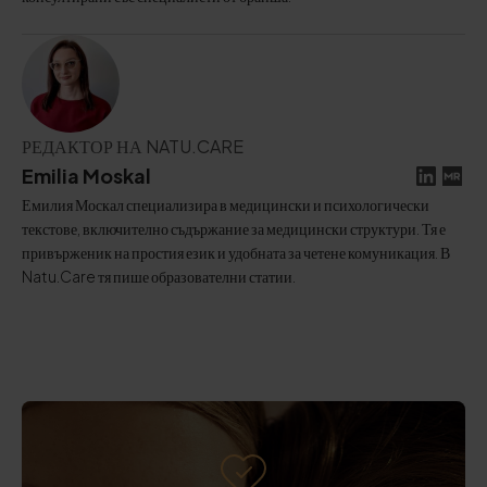
РЕДАКТОР НА NATU.CARE
Emilia Moskal
Емилия Москал специализира в медицински и психологически
текстове, включително съдържание за медицински структури. Тя е
привърженик на простия език и удобната за четене комуникация. В
Natu.Care тя пише образователни статии.