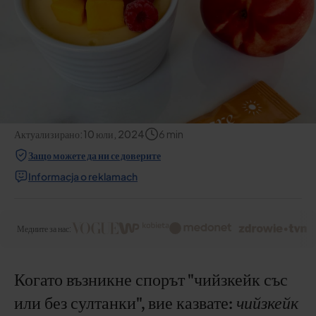
Актуализирано:
10 юли, 2024
6
min
Защо можете да ни се доверите
Informacja o reklamach
Медиите за нас:
Когато възникне спорът "чийзкейк със
или без султанки", вие казвате:
чийзкейк