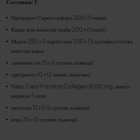
Съставки: 1:
Президент Сирене извара 200 г (1 чаша)
Кварг или ванилов скайр 200 г (1 пакет)
Манго 250 г (1 парче) или 250 г (½ кутийка) готова
мангова каша
лимонов сок 15 г (1 супена лъжица)
еритритол 10 г (2 чаени лъжички)
Natu.Care Premium Collagen 5000 mg, манго-
маракуя 1 саше
желатин 12 г (1,5 супени лъжици)
вода 35 г (2 супени лъжици)