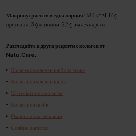
Макронутриенти в една порция:
183 kcal, 17 g
протеини, 3 g мазнини, 22 g въглехидрати
Разгледайте и други рецепти с колаген от
Natu.Care:
Колагенов млечен шейк за мъже
Колагенов млечен шейк
Кето-батони с колаген
Колагенов шейк
Омлет с колаген какао
Сияйна напитка