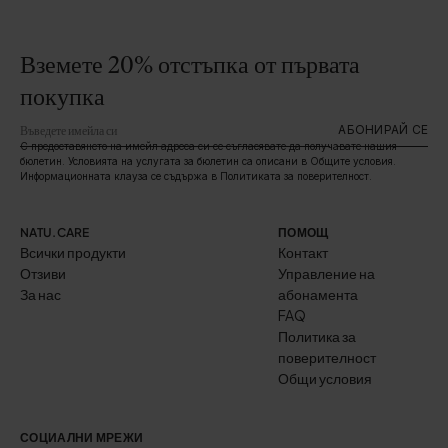
Вземете 20% отстъпка от първата
покупка
АБОНИРАЙ СЕ
С предоставянето на имейл адреса си се съгласявате да получавате нашия
бюлетин. Условията на услугата за бюлетин са описани в Общите условия.
Информационната клауза се съдържа в Политиката за поверителност.
NATU.CARE
ПОМОЩ
Всички продукти
Контакт
Отзиви
Управление на
За нас
абонамента
FAQ
Политика за
поверителност
Общи условия
СОЦИАЛНИ МРЕЖИ