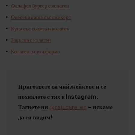
Фалафел бургер с колаген
Овесена каша със сникерс
Купа със сьомга и колаген
Закуска с колаген
Колаген в суха форма
Пригответе си чийзкейкове и се
похвалете с тях в Instagram.
Тагнете ни
- искаме
@natucare_en
да ги видим!