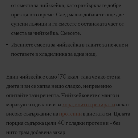
от сместа за чийзкейка, като разбърквате добре
през цялото време. След малко добавете още две
супени лъжици и ги смесете с останалата част от
сместа за чийзкейка. Смесете.
Изсипете сместа за чийзкейка в тавите за печене и
поставете в хладилника за една нощ.
Един чийзкейк е само 170 ккал, така че ако сте на
диета и ви се хапва нещо сладко, непременно
опитайте тази рецепта. Чийзкейковете с манго и
маракуя са идеални и за
хора, които тренират и
искат
високо съдържание на
протеини
в диетата си. Цялата
порция съдържа цели 40 г сладки протеини - без
нито грам добавена захар.