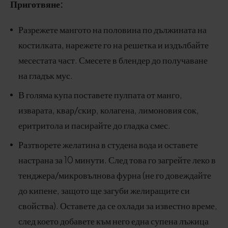
Приготвяне:
Разрежете мангото на половина по дължината на
костилката, нарежете го на решетка и издълбайте
месестата част. Смесете в блендер до получаване
на гладък мус.
В голяма купа поставете пулпата от манго,
изварата, квар/скир, колагена, лимоновия сок,
еритритола и пасирайте до гладка смес.
Разтворете желатина в студена вода и оставете
настрана за 10 минути. След това го загрейте леко в
тенджера/микровълнова фурна (не го довеждайте
до кипене, защото ще загуби желиращите си
свойства). Оставете да се охлади за известно време,
след което добавете към него една супена лъжица