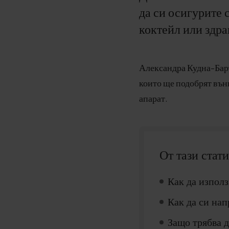
да си осигурите 
коктейл или здра
Александра Кудна-Барт
които ще подобрят вън
апарат.
От тази стат
Как да използ
Как да си нап
Защо трябва д