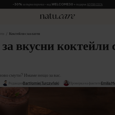
-30%
за първа поръчка - код
WELCOME30
+ подарък
КУПИ СЕГА
нти
Коктейли с колаген
 за вкусни коктейли 
ново смути? Имаме нещо за вас.
Редакция
Bartłomiej Turczyński
Проверка на фактите
Emilia M