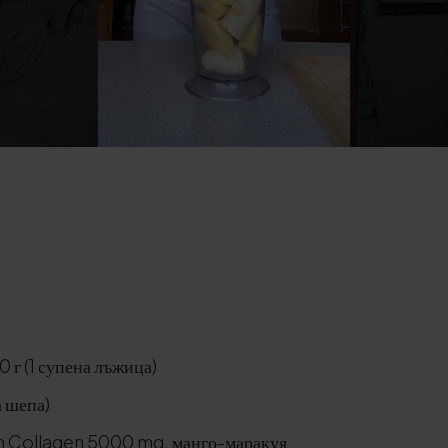
0 г (1 супена лъжица)
а шепа)
 Collagen 5000 mg, манго-маракуя