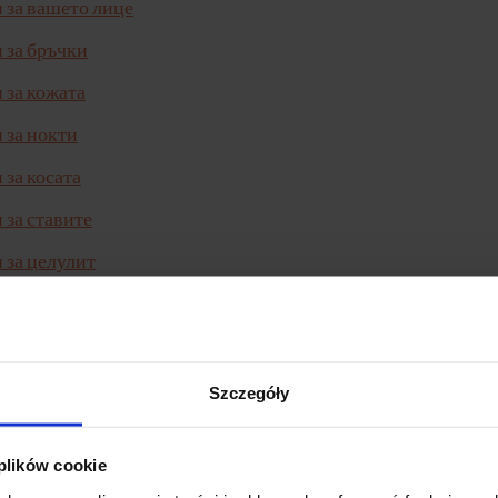
 за вашето лице
 за бръчки
 за кожата
 за нокти
 за косата
 за ставите
 за целулит
 за акне
 за стрии
 за белези
Szczegóły
 за костите
 plików cookie