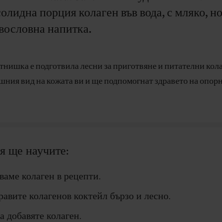
солидна порция колаген във вода, с мляко, но
вословна напитка.
нишка е подготвила лесни за приготвяне и питателни кол
шния вид на кожата ви и ще подпомогнат здравето на опор
ия ще научите:
ваме колаген в рецепти.
равите колагенов коктейл бързо и лесно.
а добавяте колаген.