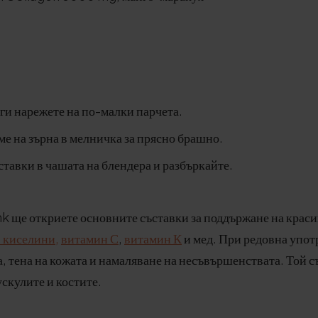
 ги нарежете на по-малки парчета.
ме на зърна в мелничка за прясно брашно.
тавки в чашата на блендера и разбъркайте.
k ще откриете основните съставки за поддържане на красив
 киселини,
витамин С
,
витамин К
и мед. При редовна упот
, тена на кожата и намаляване на несъвършенствата. Той с
ускулите и костите.