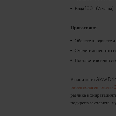
Вода 100 г (½ чаша)
Приготвяне:
Обелете плодовете и
Смелете лененото се
Поставете всички със
В напитката Glow Drin
рибен колаген
,
омега-3
разлика в хидратацията
подкрепа за ставите, м