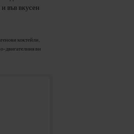
 и във вкусен
агенови коктейли,
но-двигателния ви