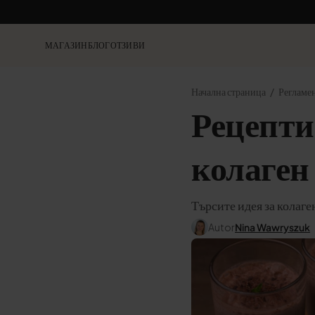
МАГАЗИН
БЛОГ
ОТЗИВИ
Начална страница
Регламе
Рецепти
колаген
Търсите идея за колаге
Autor
Nina Wawryszuk