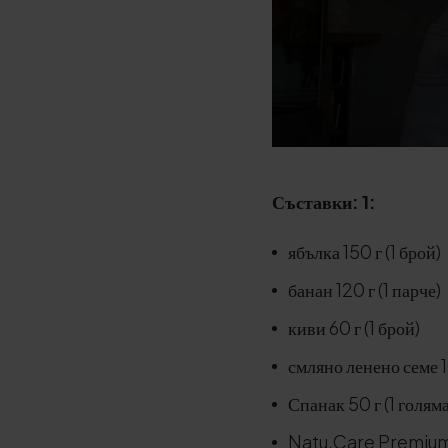
Съставки: 1:
ябълка 150 г (1 брой)
банан 120 г (1 парче)
киви 60 г (1 брой)
смляно ленено семе 1
Спанак 50 г (1 голям
Natu.Care Premium