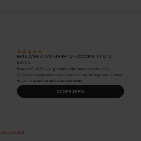
NATU.CARE КОЛАГЕН PREMIUM 5000 MG, МИКС 3
ВКУСА
Колаген Mix 5 000 mg съчетава ефективна доза колаген с
удобството на три вкуса в една опаковка – манго-маракуя, къпина и
ягода – за да не бъде добавката монотонна.
SCOPRI DI PIÙ
 на пазара