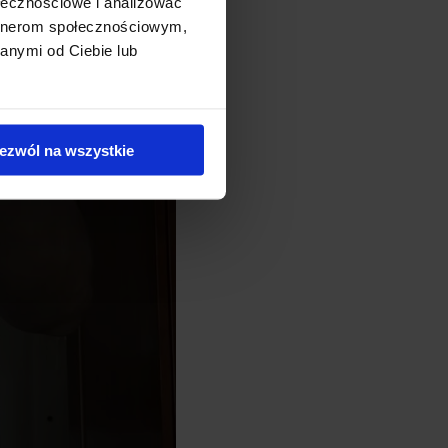
ołecznościowe i analizować
artnerom społecznościowym,
anymi od Ciebie lub
ezwól na wszystkie