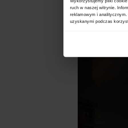
Wykorzystujemy pliki cookie 
ruch w naszej witrynie. Inf
Напитка с 
reklamowym i analitycznym. 
uzyskanymi podczas korzysta
Рецепта за 1 порция