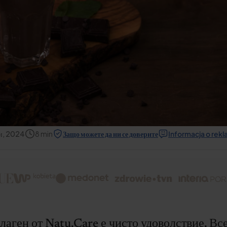
и, 2024
8
min
Защо можете да ни се доверите
Informacja o rek
лаген от Natu.Care е чисто удоволствие. Вс