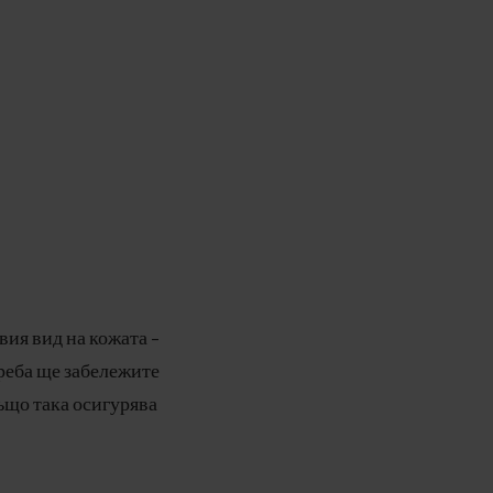
ия вид на кожата -
реба ще забележите
ъщо така осигурява