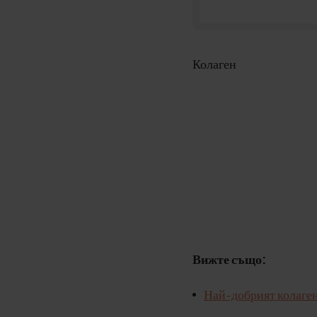
Колаген
Вижте също:
Най-добрият колаген