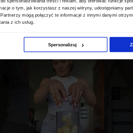
do spersonalizowania treści i reklam, aby oferować funkcje sp
ormacje o tym, jak korzystasz z naszej witryny, udostępniamy p
колаген за блясък
Partnerzy mogą połączyć te informacje z innymi danymi otrzym
nia z ich usług.
Spersonalizuj
Z