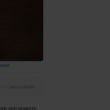
lamach
еки ден можете