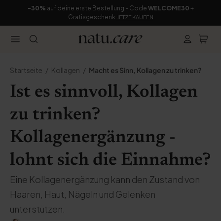
-30%
auf deine erste Bestellung - Code
WELCOME30
+
Gratisgeschenk
JETZT KAUFEN
Startseite
Kollagen
Macht es Sinn, Kollagen zu trinken?
Ist es sinnvoll, Kollagen
zu trinken?
Kollagenergänzung -
lohnt sich die Einnahme?
Eine Kollagenergänzung kann den Zustand von
Haaren, Haut, Nägeln und Gelenken
unterstützen.