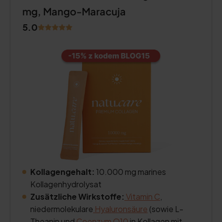
mg, Mango-Maracuja
5.0
Kollagengehalt:
10.000 mg marines
Kollagenhydrolysat
Zusätzliche Wirkstoffe:
Vitamin C
,
niedermolekulare
Hyaluronsäure
(sowie L-
Theanin und
Coenzym Q10
in Kollagen mit