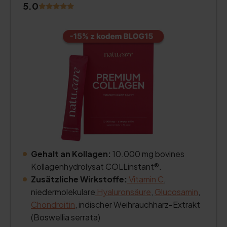
5.0
Gehalt an Kollagen:
10.000 mg bovines
Kollagenhydrolysat COLLinstant®.
Zusätzliche Wirkstoffe:
Vitamin C
,
niedermolekulare
Hyaluronsäure
,
Glucosamin
,
Chondroitin
, indischer Weihrauchharz-Extrakt
(Boswellia serrata)