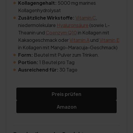
Kollagengehalt:
5000 mg marines
Kollagenhydrolysat
Zusätzliche Wirkstoffe:
Vitamin C
,
niedermolekulare
Hyaluronsäure
(sowie L-
Theanin und
Coenzym Q10
in Kollagen mit
Kakaogeschmack oder
Vitamin A
und
Vitamin E
in Kollagen mit Mango-Maracuja-Geschmack)
Form:
Beutel mit Pulver zum Trinken.
Portion:
1 Beutel pro Tag
Ausreichend für:
30 Tage
Preis prüfen
Amazon