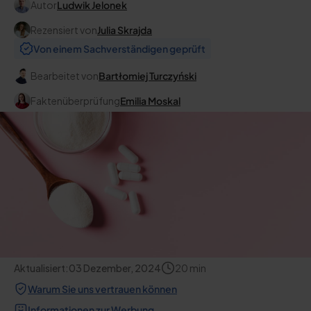
Autor
Ludwik Jelonek
Rezensiert von
Julia Skrajda
Von einem Sachverständigen geprüft
Bearbeitet von
Bartłomiej Turczyński
Faktenüberprüfung
Emilia Moskal
Aktualisiert:
03 Dezember, 2024
20
min
Warum Sie uns vertrauen können
Informationen zur Werbung