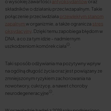
o wysokiej zawartości
antyoksydantów
oraz
składników o działaniu przeciwzapalnym. Takie
połączenie przeciwdziała
przewlekłym stanom
zapalnym
w organizmie, a także ogranicza
stres
oksydacyjny
. Dzięki temu zapobiega błędom w
DNA, a co za tym idzie – nadmiernym
uszkodzeniom komórek ciała
.
Taki sposób odżywiania ma pozytywny wpływ
na ogólną długość życia oraz jest powiązany ze
zmniejszonym ryzykiem zachorowania na
nowotwory, cukrzycę, a nawet choroby
neurodegeneracyjne
.
W przeglądzie badań z 2019 roku podniesiono,