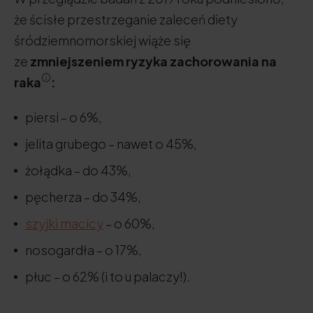
że ścisłe przestrzeganie zaleceń diety
śródziemnomorskiej wiąże się
ze
zmniejszeniem ryzyka zachorowania na
raka
:
piersi – o 6%,
jelita grubego – nawet o 45%,
żołądka – do 43%,
pęcherza – do 34%,
szyjki macicy
– o 60%,
nosogardła – o 17%,
płuc – o 62% (i to u palaczy!).