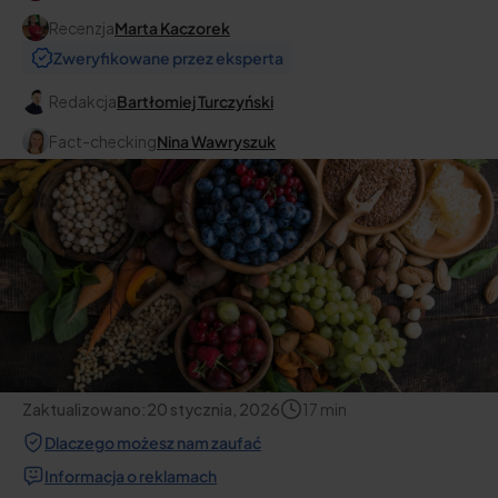
Recenzja
Marta Kaczorek
Zweryfikowane przez eksperta
Redakcja
Bartłomiej Turczyński
Fact-checking
Nina Wawryszuk
Zaktualizowano:
20 stycznia, 2026
17
min
Dlaczego możesz nam zaufać
Informacja o reklamach