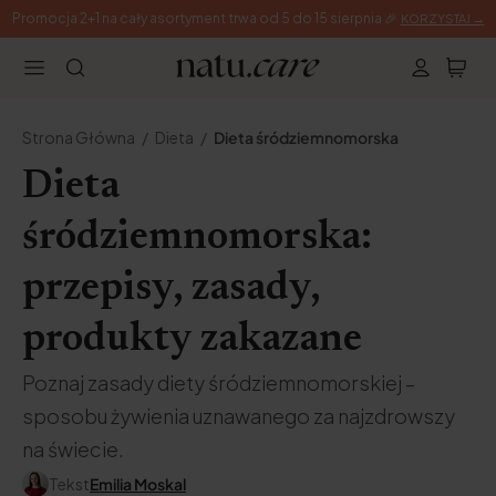
Promocja 2+1 na cały asortyment trwa od 5 do 15 sierpnia 🎉
KORZYSTAJ →
Strona Główna
Dieta
Dieta śródziemnomorska
Dieta
śródziemnomorska:
przepisy, zasady,
produkty zakazane
Poznaj zasady diety śródziemnomorskiej –
sposobu żywienia uznawanego za najzdrowszy
na świecie.
Tekst
Emilia Moskal