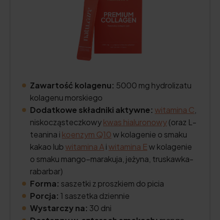
Zawartość kolagenu:
5000 mg hydrolizatu
kolagenu morskiego
Dodatkowe składniki aktywne:
witamina C
,
niskocząsteczkowy
kwas hialuronowy
(oraz L-
teanina i
koenzym Q10
w kolagenie o smaku
kakao lub
witamina A
i
witamina E
w kolagenie
o smaku mango–marakuja, jeżyna, truskawka-
rabarbar)
Forma:
saszetki z proszkiem do picia
Porcja:
1 saszetka dziennie
Wystarczy na:
30 dni