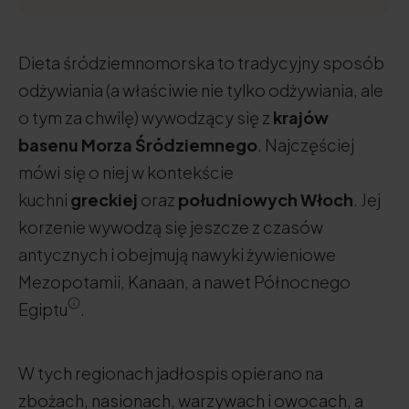
Dieta śródziemnomorska to tradycyjny sposób
odżywiania (a właściwie nie tylko odżywiania, ale
o tym za chwilę) wywodzący się z
krajów
basenu Morza Śródziemnego
. Najczęściej
mówi się o niej w kontekście
kuchni
greckiej
oraz
południowych Włoch
. Jej
korzenie wywodzą się jeszcze z czasów
antycznych i obejmują nawyki żywieniowe
Mezopotamii, Kanaan, a nawet Północnego
Egiptu
.
W tych regionach jadłospis opierano na
zbożach, nasionach, warzywach i owocach, a