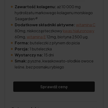
Zawartość kolagenu:
aż 10 000 mg
hydrolizatu markowego kolagenu morskiego
Seagarden
®
Dodatkowe składniki aktywne:
witamina C
80mg, niskocząsteczkowy
kwas hialuronowy
60mg,
witamina E
12mg, biotyna 2500 µg.
Forma:
buteleczki z płynem do picia
Porcja:
1 buteleczka
Wystarczy na:
15 dni
Smak:
pyszne, kwaskowato-słodkie owoce
leśne, bez posmaku rybiego
Sprawdź cenę