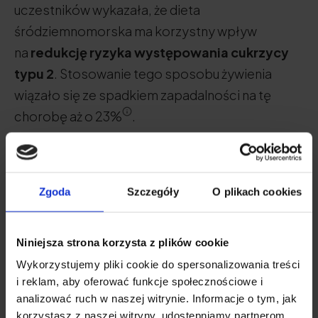
uczestników wykazała, że dieta
śródziemnomorska ma korzystny wpływ
na
redukcję ryzyka występowania cukrzycy
typu 2
. Stosowanie tego sposobu żywienia
wiązało się ze spadkiem zapadalności na tę
chorobę aż o 23%
.
Zgoda
Szczegóły
O plikach cookies
Niebieskie strefy
Niebieskie strefy to obszary na
świecie, których mieszkańcy żyją
Niniejsza strona korzysta z plików cookie
znacznie dłużej niż populacja ogólna.
Wykorzystujemy pliki cookie do spersonalizowania treści
W tej chwili wyróżnia się 5 niebieskich
i reklam, aby oferować funkcje społecznościowe i
analizować ruch w naszej witrynie. Informacje o tym, jak
stref, a dwie z nich znajdują się w
korzystasz z naszej witryny, udostępniamy partnerom