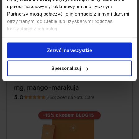
obszarze basenu Morza
społecznościowym, reklamowym i analitycznym.
Śródziemnego. Obydwie to wyspy:
Partnerzy mogą połączyć te informacje z innymi danymi
grecka Ikaria i włoska Sardynia
.
otrzymanymi od Ciebie lub uzyskanymi podczas
korzystania z ich usług.
Zezwól na wszystkie
NAJLEPSZY OGÓŁEM
Spersonalizuj
Natu.Care Kolagen Premium 5000
mg, mango-marakuja
5.0
(236) ocen na Natu.Care