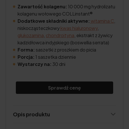
Zawartość kolagenu:
10 000 mg hydrolizatu
kolagenu wołowego COLLinstant®
Dodatkowe składniki aktywne:
witamina C
,
niskocząsteczkowy
kwas hialuronowy
,
glukozamina
,
chondroityna
, ekstrakt z żywicy
kadzidłowca indyjskiego (boswellia serrata)
Forma:
saszetki z proszkiem do picia
Porcja:
1 saszetka dziennie
Wystarczy na:
30 dni
Sprawdź cenę
Opis produktu