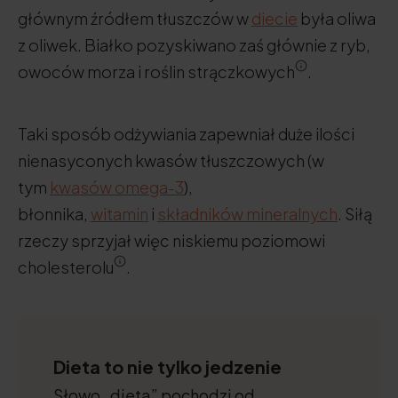
głównym źródłem tłuszczów w
diecie
była oliwa
z oliwek. Białko pozyskiwano zaś głównie z ryb,
owoców morza i roślin strączkowych
.
Taki sposób odżywiania zapewniał duże ilości
nienasyconych kwasów tłuszczowych (w
tym
kwasów omega-3
),
błonnika,
witamin
i
składników mineralnych
. Siłą
rzeczy sprzyjał więc niskiemu poziomowi
cholesterolu
.
Dieta to nie tylko jedzenie
Słowo „dieta” pochodzi od