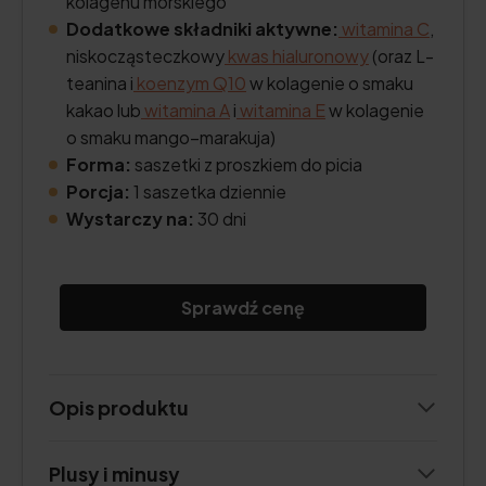
kolagenu morskiego
Dodatkowe składniki aktywne:
witamina C
,
niskocząsteczkowy
kwas hialuronowy
(oraz L-
teanina i
koenzym Q10
w kolagenie o smaku
kakao lub
witamina A
i
witamina E
w kolagenie
o smaku mango–marakuja)
Forma:
saszetki z proszkiem do picia
Porcja:
1 saszetka dziennie
Wystarczy na:
30 dni
Sprawdź cenę
Opis produktu
Plusy i minusy