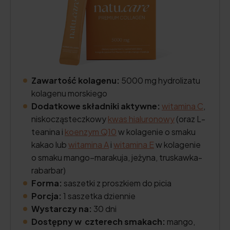
Zawartość kolagenu:
5000 mg hydrolizatu
kolagenu morskiego
Dodatkowe składniki aktywne:
witamina C
,
niskocząsteczkowy
kwas hialuronowy
(oraz L-
teanina i
koenzym Q10
w kolagenie o smaku
kakao lub
witamina A
i
witamina E
w kolagenie
o smaku mango–marakuja, jeżyna, truskawka-
rabarbar)
Forma:
saszetki z proszkiem do picia
Porcja:
1 saszetka dziennie
Wystarczy na:
30 dni
Dostępny w czterech smakach:
mango,