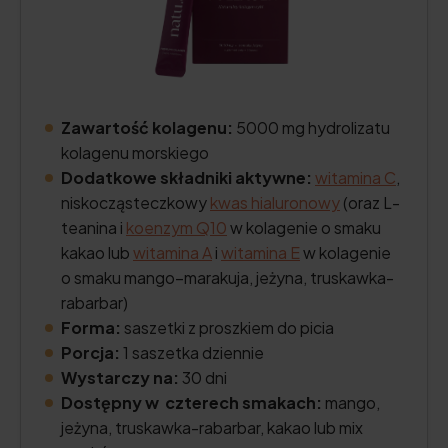
Zawartość kolagenu:
5000 mg hydrolizatu
kolagenu morskiego
Dodatkowe składniki aktywne:
witamina C
,
niskocząsteczkowy
kwas hialuronowy
(oraz L-
teanina i
koenzym Q10
w kolagenie o smaku
kakao lub
witamina A
i
witamina E
w kolagenie
o smaku mango–marakuja, jeżyna, truskawka-
rabarbar)
Forma:
saszetki z proszkiem do picia
Porcja:
1 saszetka dziennie
Wystarczy na:
30 dni
Dostępny w czterech smakach:
mango,
jeżyna, truskawka-rabarbar, kakao lub mix