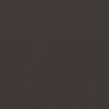
psykologiska texter, inklusive innehåll för medicinska enheter.
Hon gillar enkelt språk och läsarvänlig kommunikation. På
Natu.Care skriver hon pedagogiska artiklar.
Starajte sa o zdravé telo
Vyskúšajte vysokokvalitné doplnky od
Natu.Care