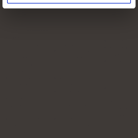
hud
Håret
Naglar
förbättrar
elasticitet och ton
ökar
ger dem en stark
ger elasticitet
hydreringsnivåerna
struktur,
kan påskynda
minskar
minskar skador på
tillväxten,
uppkomsten av
hårsäckarna,
minskar
fina linjer och
förhindrar skador
frissighet,
rynkor,
på hårstrået,
kan öka
kan minska
kan sakta ner
hårdheten,
uppkomsten av
gråningsprocessen,
förbättrar
ojämnheter,
förbättrar
återfuktninge
minskar
hårbottens tillstånd
av huden runt
uppkomsten av
genom att öka dess
naglarna,
celluliter,
hydratiseringsnivå,
minskar
främjar hudens
kan förhindra att
skörhet.
läkning (t.ex. efter
håret blir tunnare.
akne, ärr,