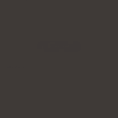
bristningar)
NATU.CARE KOLLAGEN
PREMIUM 5000 MG,
MANGO-PASSIONSFRUKT
SCOPRI DI PIÙ
Se också:
Vilket kollagen att välja
Hur man väljer kollagen att dricka
Hur man väljer kollagenpulver
Hur man väljer kollagen i påsar