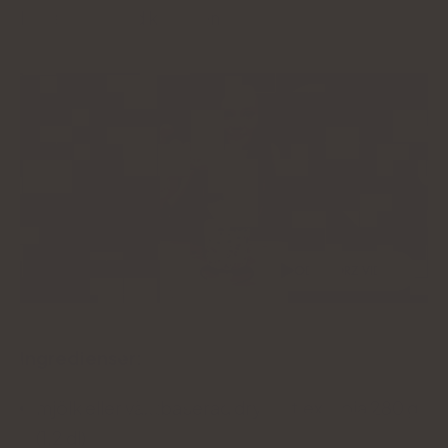
Milkshake med kollagen
ODTWÓRZ VIDEO
Ingredienser:
mjölk eller växtbaserad dryck, t.ex. soja 280 g
(1,2 dl)