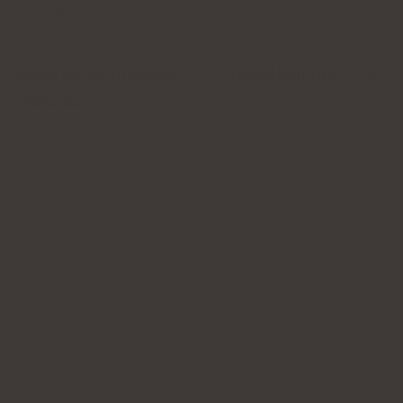
12 g, fett 16 g, kolhydrater 47 g
Kolla också in andra recept med kollagen från
Natu.Care:
Cheesecakes med kollagen
Kollagen shake för män
Kollagen keto-batonger
Kollagen skaka
Omelett med kollagen kakao
Glow-dryck
Kollagen kakao
Kollagenpudding med chia