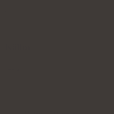
Hur man väljer flytande kollagen
Hur man väljer kollagen i tabletter
Hur man väljer kollagen i kapslar
Källor
Se alla