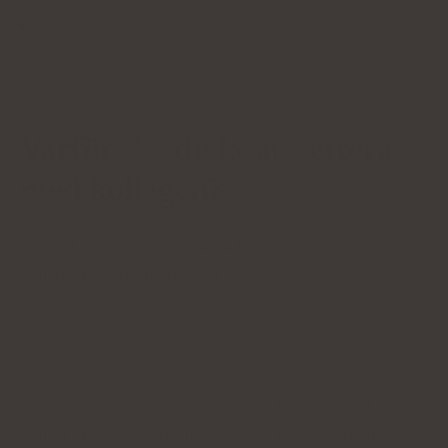
Snickers havregrynsgröt
Skål med lax och kollagen
Varför ska du komplettera
med kollagen?
För att skönhet och hälsa bör tas om hand inifrån
och ut genom att tillföra kroppen viktiga
ingredienser. Runt
25-årsåldern
börjar
naturliga kollagenproduktion att minska.
Det är därför de första kråkfötterna dyker upp
och huden förlorar sin fasthet. Krämer hjälper