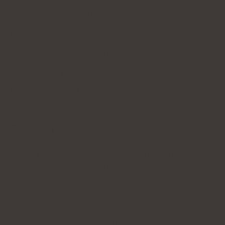
Natu.Care Premium Collagen 5000 mg, kakao
avokado 70 g (½ bit)
blåbär 60 g (1 stor handfull)
hallon 80 g (1 stor handfull)
banan 60 g (½ bit)
Tillagning:
Lägg alla ingredienser i koppen på en mixer
och mixa till en slät blandning
Avokado är en bra källa till alfa-linolensyra, eller
omega-3-fettsyror
, och innehåller dessutom