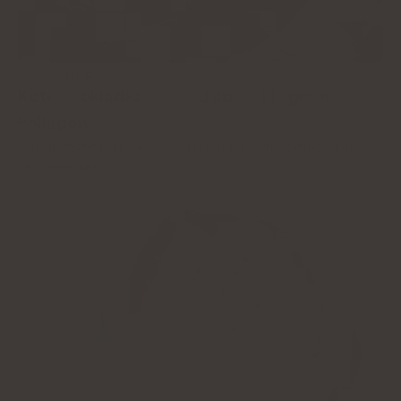
RECEPT
DEC 28
Keto chokladkakor med upp till 15 gram
kollagen
Kolla in receptet på en kollagenbar för dem som följer en
ketogen diet.