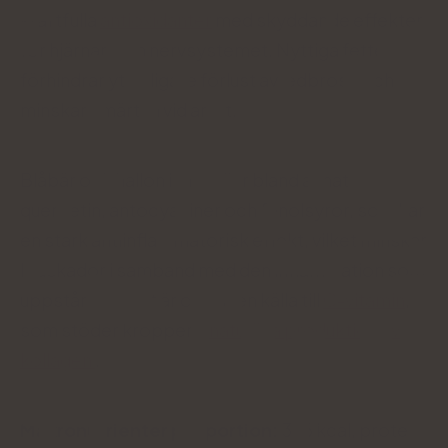
kraftfulla
antioxidanter
med skyddande effekter
för hjärnan och nervsystemet. Nyttiga fetter
förhindrar ytterligare förlust av ledbrosk och
minskar smärtan vid artrit.
Blåbär och hallon innehåller bland annat
quercetin, antocyaniner och fenolsyror, som har
en stark antiinflammatorisk effekt, vilket minskar
ledskador i samband med den inflammation som
uppstår där. Det är också en källa till
C-vitamin
,
som stöder kroppens
naturliga produktion av
kollagen
.
Makronutrienter per portion:
356 kcal, protein