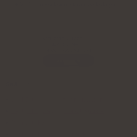
Varför du bör komplettera med kollagen.
NATU.CARE KOLLAGEN
PREMIUM 5000 MG,
MANGO-PASSIONSFRUKT
SCOPRI DI PIÙ
Se även:
Det bästa kollagenet på marknaden
Det bästa kollagenet för ditt ansikte
Det bästa kollagenet för rynkor
Det bästa kollagenet för huden