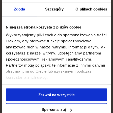
You get
Bloom och visa upp den på
Zgoda
Szczegóły
O plikach cookies
15% discount
Instagram. Tagga
-
@natucare_en
vi vill se den!
Niniejsza strona korzysta z plików cookie
To apply for a discount, tell us what is most important
to you.
Wykorzystujemy pliki cookie do spersonalizowania treści
i reklam, aby oferować funkcje społecznościowe i
What is your goal?
analizować ruch w naszej witrynie. Informacje o tym, jak
Hur påverkar kollagen din
korzystasz z naszej witryny, udostępniamy partnerom
Hair, skin, nails
społecznościowym, reklamowym i analitycznym.
kropp?
Partnerzy mogą połączyć te informacje z innymi danymi
otrzymanymi od Ciebie lub uzyskanymi podczas
Weight loss
Systematiskt tillskott med Natu.Care-kollagen i
korzystania z ich usług.
3 månader kan ge dig många fördelar. Hur
Gut, metabolism
påverkar fiskkollagen din kropp?
Zezwól na wszystkie
Immunity
Spersonalizuj