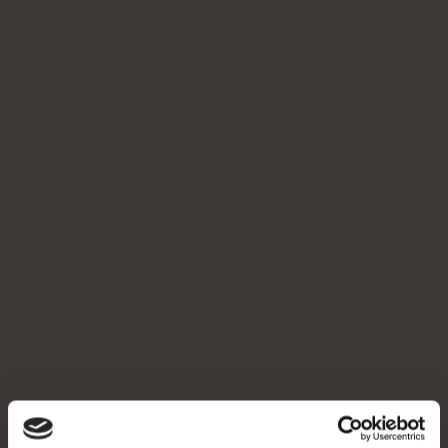
inte så mycket som man skulle kunna förvänta
sig. Och efter några år kan de ge besvär med
lederna och begränsa dina aktiviteter. Börja
reparera från insidan och ut - överväg
kollagentillskott
.
Att ta 2,5-5 g
kollagen
under 3 månader har en
positiv effekt på
hårets
,
hudens
och
utseende
och skick. Kollagen är också en allierad i det
muskuloskeletala systemet - en portion på 5-10
g stöder
led-
,
ben-
och
.
Tillaga en milkshake med Cacao