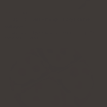
RECEPT
OKT 30
Kollagendessert - mango sticky rice med 5 g
kollagen
Mättande ris med hydrolyserat kollagen är ett recept för
energi och vacker hud.