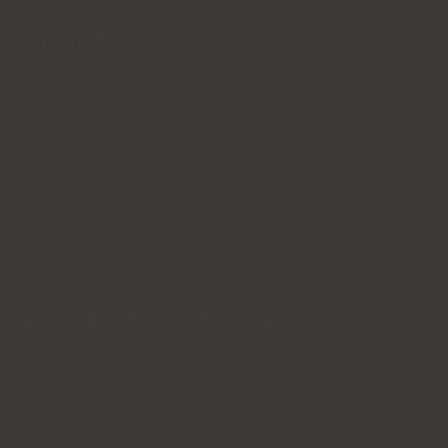
REDAKTÖR FÖR NATU.CARE
Nina Wawryszuk
Nina Wawryszuk är specialiserad på kosttillskott för idrottare,
styrketräning och psykosomatik. Förutom att skriva artiklar
för Natu.Care hjälper hon dagligen som personlig tränare
idrottare att förbättra sina prestationer genom träning, kost
och kosttillskott.
KLINISK NUTRITIONIST
Aleksandra Cudna-Bartnicka
Overené odborníkom
Klinisk nutritionist vars huvudsakliga intresseområde är
nutrition vid sjukdomar och funktionsstörningar i
matsmältningssystemet.