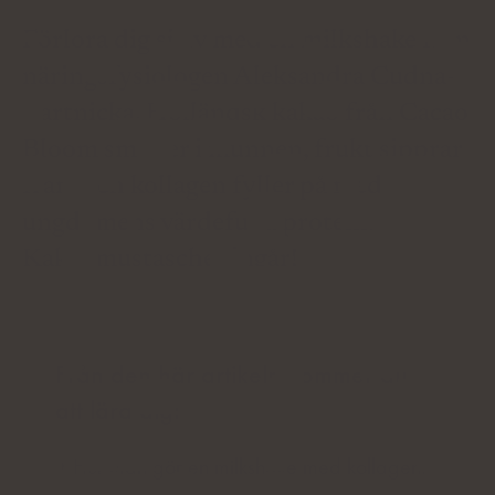
Förlora dig själv med en milkshake från
näringsfysiologen Aleksandra Cudna-
Bartnicka. Holländsk kakao från Cacao
Bloom smälter i munnen, frukt sipprar
fram och kollagen fyller på med
ungdomens värdefulla protein.
Kakaomustascher ingår!
Från den här artikeln kommer du
att lära dig:
Hur man gör en milkshake med kollagen.