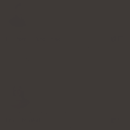
CHEFREDAKTÖR OCH ANSVARIG UTGIVARE
Bartłomiej Turczyński
Bartłomiej Turczyński är chefredaktör för Natu.Care. Han
ansvarar bland annat för kvaliteten på det innehåll som
skapas på Natu.Care och ser till att alla artiklar bygger på sund
vetenskaplig forskning och har konsulterats av
branschspecialister.
REDAKTÖR FÖR NATU.CARE
Emilia Moskal
Emilia Moskal är specialiserad på medicinska och