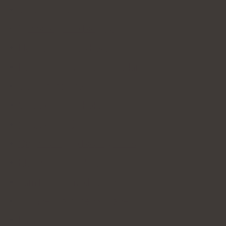
Gelé med kollagen
Pannkakor med kollagen
Mangomisu med kollagen
Ferrero Rocher powerbollar
Cocktail för män
Smoothie med kollagen
Smoothie skål
Quesadilla med kollagensås
Kladdigt ris med mango
Yam fritters med kollagensås
Kollagenbars med kollagen
Falafelburgare med kollagen