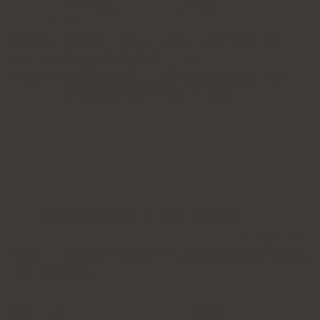
RECEPT
OKT 30
Recept på kollagenomelett - gott, snabbt
och med upp till 5 g kollagen
En omelett med kollagen ger dig ungdomligt protein och
vitaminer samtidigt som den stillar ditt sötsug.
Få 20% rabatt på ditt första köp
PRENUMERERA
Genom att ange din e‑postadress samtycker du till att ta emot vårt nyhetsbrev.
Villkoren för nyhetsbrevstjänsten beskrivs i Allmänna villkor. Informationsklausulen
finns i Integritetspolicyn.
NATU.CARE
HJÄLP