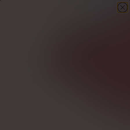
-30%
på din första beställning – kod
WELCOME30
+ present
HANDLA NU
Domov
Recept
Milkshake med kollagen
Milkshake med kollagen
Natu.Care
En hälsosam milkshake som inte bara mättar, ger
vitaminer utan också ... stramar upp huden? Ja,
tack!
Författare
Nina Wawryszuk
Granskad av
Aleksandra Cudna-Bartnicka
Overené odborníkom
Redigerad av
Bartłomiej Turczyński