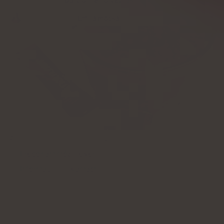
Faktagranskning
Emilia Moskal
Aktualizované:
19 augusti, 2024
5
min
Prečo nám môžete veriť
Informácie o reklamách
Médiá o nás: