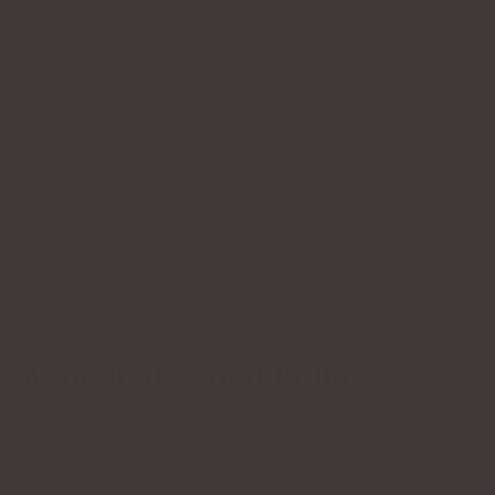
Det bästa kollagenet för naglar
Det bästa kollagenet för ditt hår
Det bästa kollagenet för dina leder
Det bästa kollagenet för celluliter
Det bästa kollagenet för akne
Det bästa kollagenet för hudbristningar
Det bästa kollagenet för ärr
Milkshake med kollagen
Recept för 1 portion