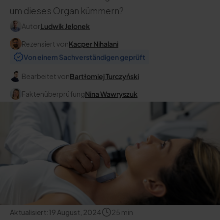
um dieses Organ kümmern?
Autor
Ludwik Jelonek
Rezensiert von
Kacper Nihalani
Von einem Sachverständigen geprüft
Bearbeitet von
Bartłomiej Turczyński
Faktenüberprüfung
Nina Wawryszuk
Aktualisiert:
19 August, 2024
25
min