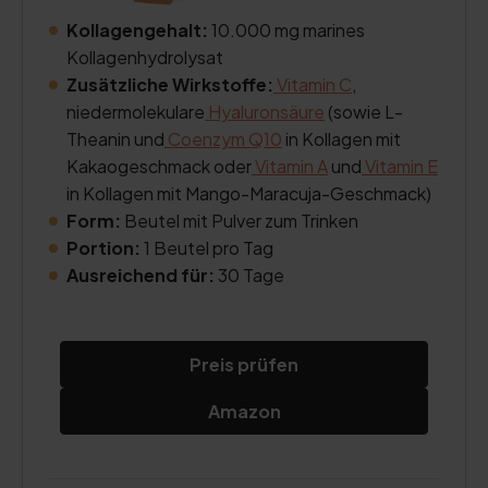
Kollagengehalt:
10.000 mg marines
Kollagenhydrolysat
Zusätzliche Wirkstoffe:
Vitamin C
,
niedermolekulare
Hyaluronsäure
(sowie L-
Theanin und
Coenzym Q10
in Kollagen mit
Kakaogeschmack oder
Vitamin A
und
Vitamin E
in Kollagen mit Mango-Maracuja-Geschmack)
Form:
Beutel mit Pulver zum Trinken
Portion:
1 Beutel pro Tag
Ausreichend für:
30 Tage
Preis prüfen
Amazon