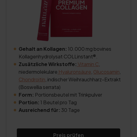
Gehalt an Kollagen:
10.000 mg bovines
Kollagenhydrolysat COLLinstant®.
Zusätzliche Wirkstoffe:
Vitamin C
,
niedermolekulare
Hyaluronsäure
,
Glucosamin
,
Chondroitin
, indischer Weihrauchharz-Extrakt
(Boswellia serrata)
Form:
Portionsbeutel mit Trinkpulver
Portion:
1 Beutel pro Tag
Ausreichend für:
30 Tage
Preis prüfen