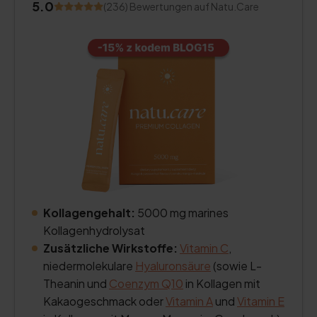
5.0
(236) Bewertungen auf Natu.Care
Kollagengehalt:
5000 mg marines
Kollagenhydrolysat
Zusätzliche Wirkstoffe:
Vitamin C
,
niedermolekulare
Hyaluronsäure
(sowie L-
Theanin und
Coenzym Q10
in Kollagen mit
Kakaogeschmack oder
Vitamin A
und
Vitamin E