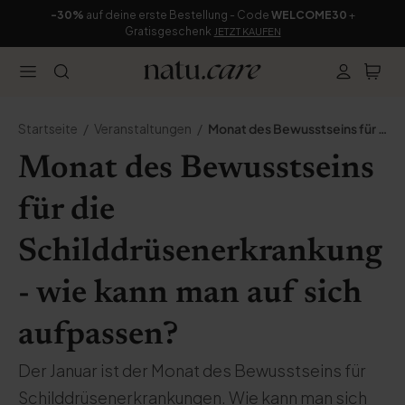
-30%
auf deine erste Bestellung - Code
WELCOME30
+
Gratisgeschenk
JETZT KAUFEN
Startseite
Veranstaltungen
Monat des Bewusstseins für Schilddrüsenkrankheiten
Monat des Bewusstseins
für die
Schilddrüsenerkrankung
- wie kann man auf sich
aufpassen?
Der Januar ist der Monat des Bewusstseins für
Schilddrüsenerkrankungen. Wie kann man sich