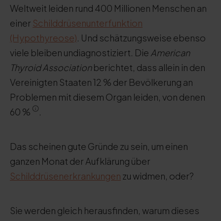
Weltweit leiden rund 400 Millionen Menschen an
einer
Schilddrüsenunterfunktion
(Hypothyreose)
. Und schätzungsweise ebenso
viele bleiben undiagnostiziert. Die
American
Thyroid Association
berichtet, dass allein in den
Vereinigten Staaten 12 % der Bevölkerung an
Problemen mit diesem Organ leiden, von denen
60 %
.
Das scheinen gute Gründe zu sein, um einen
ganzen Monat der Aufklärung über
Schilddrüsenerkrankungen
zu widmen, oder?
Sie werden gleich herausfinden, warum dieses