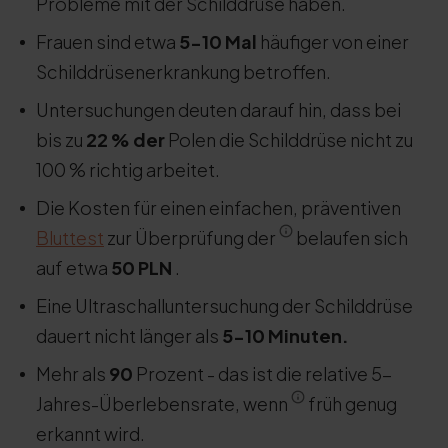
Probleme mit der Schilddrüse haben.
Frauen sind etwa
5-10 Mal
häufiger von einer
Schilddrüsenerkrankung betroffen.
Untersuchungen deuten darauf hin, dass bei
bis zu
22 % der
Polen die Schilddrüse nicht zu
100 % richtig arbeitet.
Die Kosten für einen einfachen, präventiven
Bluttest
zur Überprüfung der
belaufen sich
auf etwa
50 PLN
.
Eine Ultraschalluntersuchung der Schilddrüse
dauert nicht länger als
5-10 Minuten.
Mehr als
90
Prozent - das ist die relative 5-
Jahres-Überlebensrate, wenn
früh genug
erkannt wird.