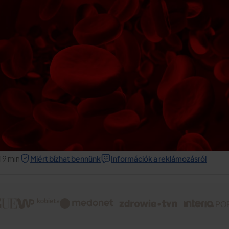
19
min
Miért bízhat bennünk
Információk a reklámozásról