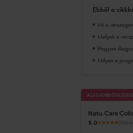
Ebből a cikkb
Mi a vérszegén
Melyek a vérsz
Hogyan diagnos
Milyen a progn
A LEGJOBB ÖSSZESS
Natu.Care Col
5.0
(236) é