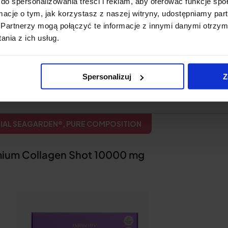
do spersonalizowania treści i reklam, aby oferować funkcje sp
ányok
ormacje o tym, jak korzystasz z naszej witryny, udostępniamy p
Partnerzy mogą połączyć te informacje z innymi danymi otrzym
nia z ich usług.
ciók
ékelés
Spersonalizuj
Z
IAL SEAGARDEN®, PURE COMPOSITION
mium Collagen Shot 10000 mg