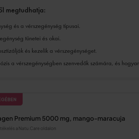
ől megtudhatja:
ység és a vérszegénység típusai.
egénység tünetei és okai.
ztizálják és kezelik a vérszegénységet.
ózis a vérszegénységben szenvedők számára, és hogyan
ÉGÉBEN
lagen Premium 5000 mg, mango-maracuja
rtékelés a Natu.Care oldalon