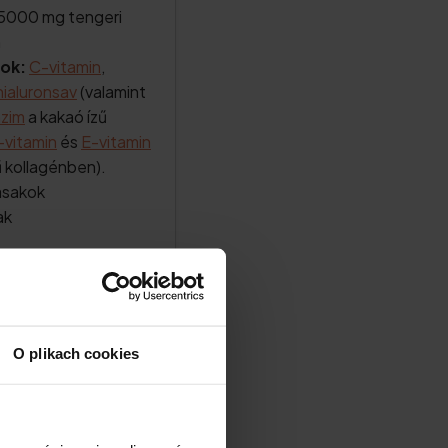
5000 mg tengeri
m
ok:
C-vitamin
,
hialuronsav
(valamint
zim
a kakaó ízű
-vitamin
és
E-vitamin
 kollagénben).
asakok
ak
O plikach cookies