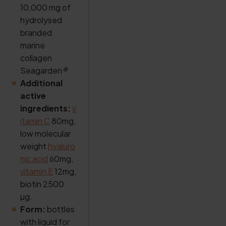
10,000 mg of
hydrolysed
branded
marine
collagen
Seagarden
®
Additional
active
ingredients:
v
itamin C
80mg,
low molecular
weight
hyaluro
nic acid
60mg,
vitamin E
12mg,
biotin 2500
µg.
Form:
bottles
with liquid for