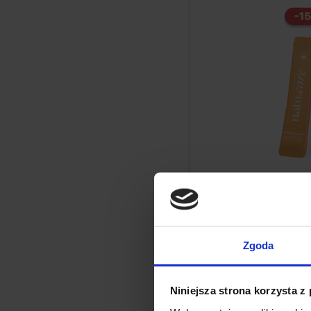
Zgoda
Termékleírás
Niniejsza strona korzysta z