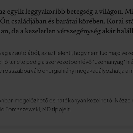
az egyik leggyakoribb betegség a világon. 
z Ön családjában és barátai körében. Korai 
lan, de a kezeletlen vérszegénység akár halál
g az autójából, az azt jelenti, hogy nem tud majd veze
fő tünete pedig a szervezetben lévő "üzemanyag" hiá
re rosszabbá váló energiahiány megakadályozhatja a 
nban megelőzhető és hatékonyan kezelhető. Nézze 
ld Tomaszewski, MD tippjeit.