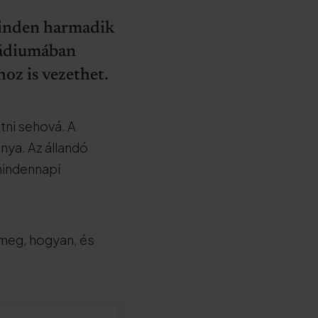
Minden harmadik
stádiumában
hoz is vezethet.
tni sehová. A
nya. Az állandó
mindennapi
meg, hogyan, és