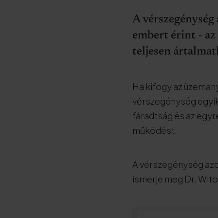
A vérszegénység 
embert érint - a
teljesen ártalmat
Ha kifogy az üzemanya
vérszegénység egyik 
fáradtság és az egy
működést.
A vérszegénység azo
ismerje meg Dr. Wito