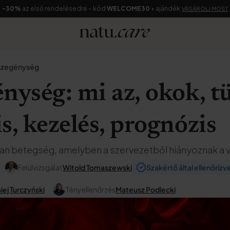
-30%
az első rendelésedre – kód
WELCOME30
+ ajándék
VÁSÁROLJ MOST
szegénység
nység: mi az, okok, t
s, kezelés, prognózis
an betegség, amelyben a szervezetből hiányoznak a 
Felülvizsgálat
Witold Tomaszewski
Szakértő által ellenőrizv
ej Turczyński
Tényellenőrzés
Mateusz Podlecki