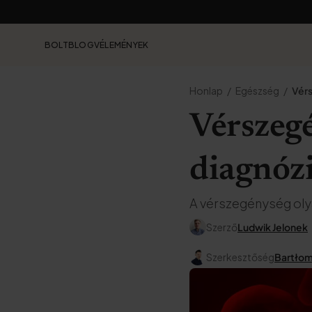
BOLT
BLOG
VÉLEMÉNYEK
Honlap
Egészség
Vér
Vérszegé
diagnózi
A vérszegénység oly
Szerző
Ludwik Jelonek
Szerkesztőség
Bartłomi