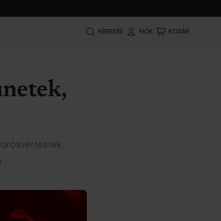
KERESÉS
FIÓK
KOSÁR
ünetek,
vörösvértestek.
e