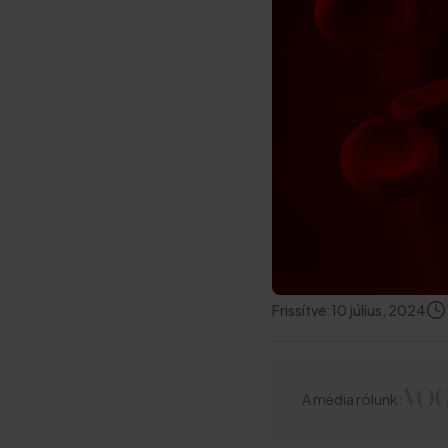
Frissítve:
10 július, 2024
A média rólunk: