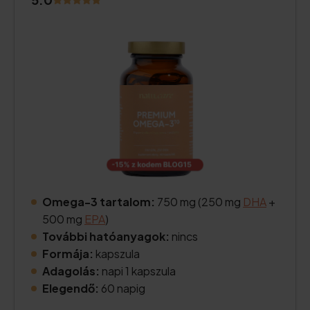
Omega-3 tartalom:
750 mg (250 mg
DHA
+
500 mg
EPA
)
További hatóanyagok:
nincs
Formája:
kapszula
Adagolás:
napi 1 kapszula
Elegendő:
60 napig