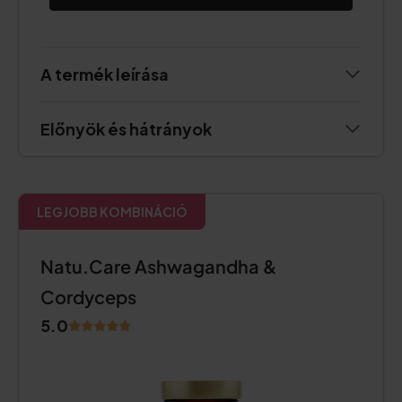
A termék leírása
Előnyök és hátrányok
LEGJOBB KOMBINÁCIÓ
Natu.Care Ashwagandha &
Cordyceps
5.0