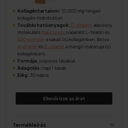
Kollagéntartalom:
10,000 mg tengeri
kollagén-hidrolizátum
További hatóanyagok:
C-vitamin
, alacsony
molekuláris
hialuronsav
(valamint L-teanin és
Q10 koenzim
a kakaó ízű kollagénben, illetve
A-vitamin
és
E-vitamin
a mangó-maracuja ízű
kollagénben).
Formája:
ivóporos tasakok
Adagolás:
napi 1 tasak
Elég:
30 napra
Ellenőrizze az árat
Termékleírás