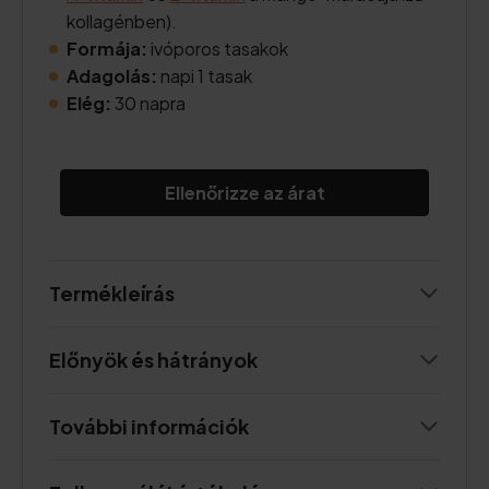
kollagénben).
Formája:
ivóporos tasakok
Adagolás:
napi 1 tasak
Elég:
30 napra
Ellenőrizze az árat
Termékleírás
Előnyök és hátrányok
További információk