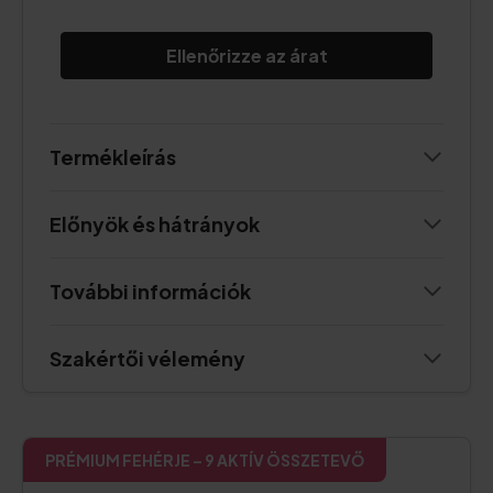
Ellenőrizze az árat
Termékleírás
Előnyök és hátrányok
További információk
Szakértői vélemény
PRÉMIUM FEHÉRJE – 9 AKTÍV ÖSSZETEVŐ