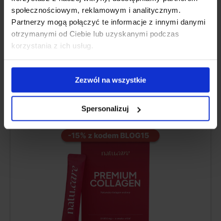
społecznościowym, reklamowym i analitycznym.
Partnerzy mogą połączyć te informacje z innymi danymi
otrzymanymi od Ciebie lub uzyskanymi podczas
A LEGJOBB AZ ÍZÜLETEK SZÁMÁRA
korzystania z ich usług.
Natu.Care Collagen Premium 10000
Zezwól na wszystkie
mg, cseresznye
5.0
Spersonalizuj