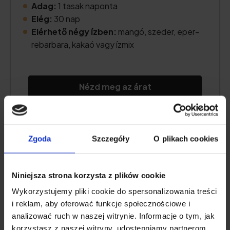
Adag:
1 tasak naponta
Elég:
30 nap
Elérhető négy ízben:
mangó, szeder, eper-
rebarbara, kakaó vagy ízmix
Nézd meg az árat
Termékleírás
Zgoda
Szczegóły
O plikach cookies
Előnyök és hátrányok
Niniejsza strona korzysta z plików cookie
Wykorzystujemy pliki cookie do spersonalizowania treści
További információk
i reklam, aby oferować funkcje społecznościowe i
analizować ruch w naszej witrynie. Informacje o tym, jak
Felhasználói vélemény
korzystasz z naszej witryny, udostępniamy partnerom