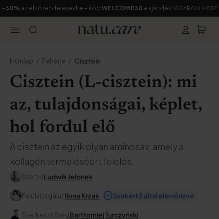
-30%
az első rendelésedre – kód
WELCOME30
+ ajándék
VÁSÁROLJ MOST
Honlap
Fehérje
Cisztein
Cisztein (L-cisztein): mi
az, tulajdonságai, képlet,
hol fordul elő
A cisztein az egyik olyan aminosav, amely a
kollagén termeléséért felelős.
Szerző
Ludwik Jelonek
Felülvizsgálat
Ilona Krzak
Szakértő által ellenőrizve
Szerkesztőség
Bartłomiej Turczyński