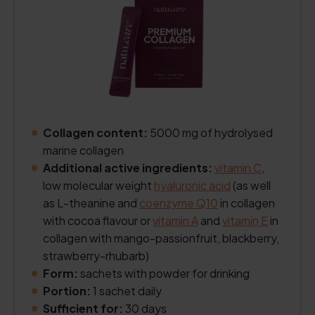
Collagen content:
5000 mg of hydrolysed
marine collagen
Additional active ingredients:
vitamin C
,
low molecular weight
hyaluronic acid
(as well
as L-theanine and
coenzyme Q10
in collagen
with cocoa flavour or
vitamin A
and
vitamin E
in
collagen with mango-passionfruit, blackberry,
strawberry-rhubarb)
Form:
sachets with powder for drinking
Portion:
1 sachet daily
Sufficient for:
30 days