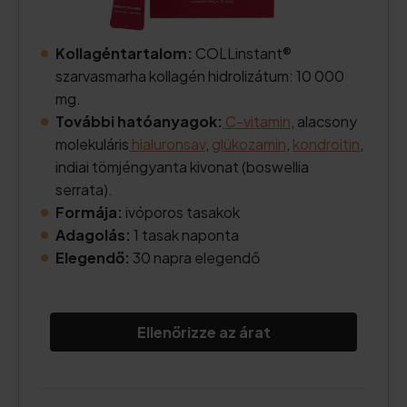
Kollagéntartalom:
COLLinstant®
szarvasmarha kollagén hidrolizátum: 10 000
mg.
További hatóanyagok:
C-vitamin
, alacsony
molekuláris
hialuronsav
,
glükozamin
,
kondroitin
,
indiai tömjéngyanta kivonat (boswellia
serrata).
Formája:
ivóporos tasakok
Adagolás:
1 tasak naponta
Elegendő:
30 napra elegendő
Ellenőrizze az árat