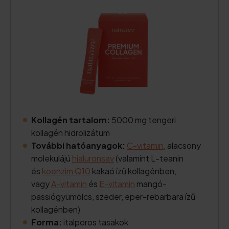
Kollagén tartalom:
5000 mg tengeri
kollagén hidrolizátum
További hatóanyagok:
C-vitamin
, alacsony
molekulájú
hialuronsav
(valamint L-teanin
és
koenzim Q10
kakaó ízű kollagénben,
vagy
A-vitamin
és
E-vitamin
mangó-
passiógyümölcs, szeder, eper-rebarbara ízű
kollagénben)
Forma:
italporos tasakok