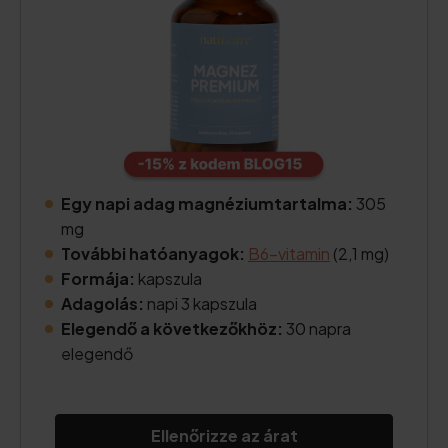
Egy napi adag magnéziumtartalma:
305
mg
További hatóanyagok:
B6-vitamin
(2,1 mg)
Formája:
kapszula
Adagolás:
napi 3 kapszula
Elegendő a következőkhöz:
30 napra
elegendő
Ellenőrizze az árat