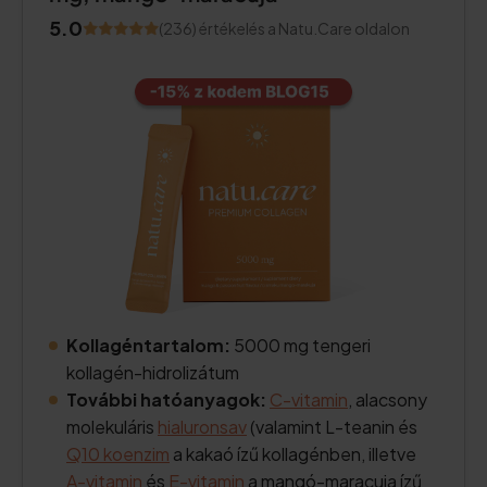
5.0
(236) értékelés a Natu.Care oldalon
Kollagéntartalom:
5000 mg tengeri
kollagén-hidrolizátum
További hatóanyagok:
C-vitamin
, alacsony
molekuláris
hialuronsav
(valamint L-teanin és
Q10 koenzim
a kakaó ízű kollagénben, illetve
A-vitamin
és
E-vitamin
a mangó-maracuja ízű