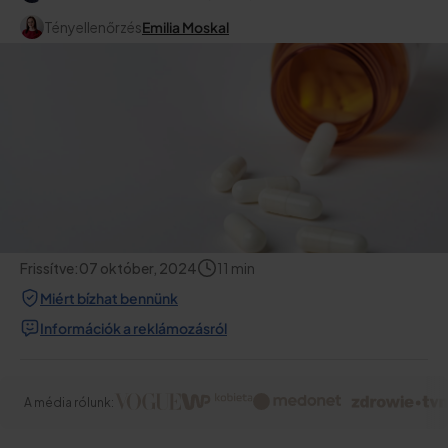
Tényellenőrzés
Emilia Moskal
Frissítve:
07 október, 2024
11
min
Miért bízhat bennünk
Információk a reklámozásról
A média rólunk: