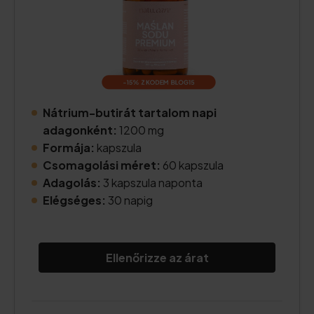
Nátrium-butirát tartalom napi
adagonként:
1200 mg
Formája:
kapszula
Csomagolási méret:
60 kapszula
Adagolás:
3 kapszula naponta
Elégséges:
30 napig
Ellenőrizze az árat