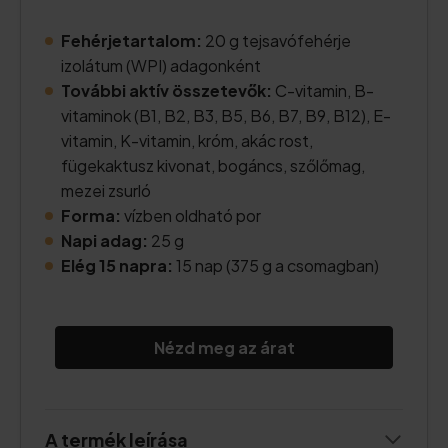
Fehérjetartalom:
20 g tejsavófehérje
izolátum (WPI) adagonként
További aktív összetevők:
C-vitamin, B-
vitaminok (B1, B2, B3, B5, B6, B7, B9, B12), E-
vitamin, K-vitamin, króm, akác rost,
fügekaktusz kivonat, bogáncs, szőlőmag,
mezei zsurló
Forma:
vízben oldható por
Napi adag:
25 g
Elég 15 napra:
15 nap (375 g a csomagban)
Nézd meg az árat
A termék leírása