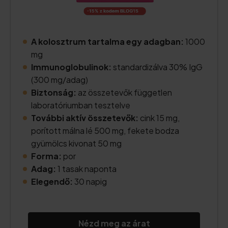
A kolosztrum tartalma egy adagban:
1000
mg
Immunoglobulinok:
standardizálva 30% IgG
(300 mg/adag)
Biztonság:
az összetevők független
laboratóriumban tesztelve
További aktív összetevők:
cink 15 mg,
porított málna lé 500 mg, fekete bodza
gyümölcs kivonat 50 mg
Forma:
por
Adag:
1 tasak naponta
Elegendő:
30 napig
Nézd meg az árat