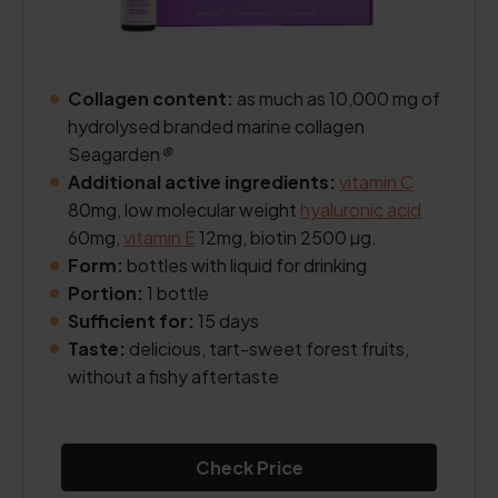
Collagen content:
as much as 10,000 mg of
hydrolysed branded marine collagen
Seagarden
®
Additional active ingredients:
vitamin C
80mg, low molecular weight
hyaluronic acid
60mg,
vitamin E
12mg, biotin 2500 µg.
Form:
bottles with liquid for drinking
Portion:
1 bottle
Sufficient for:
15 days
Taste:
delicious, tart-sweet forest fruits,
without a fishy aftertaste
Check Price