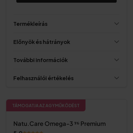
Termékleírás
Előnyök és hátrányok
További információk
Felhasználói értékelés
TÁMOGATJA AZ AGYMŰKÖDÉST
Natu.Care Omega-3 ᵀᴳ Premium
5.0