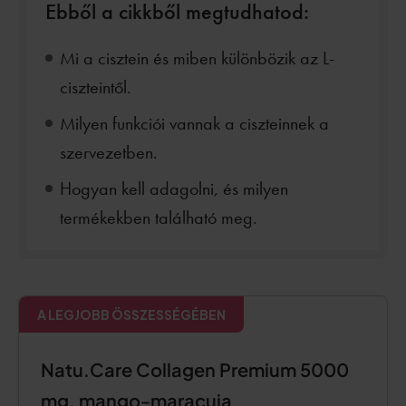
Ebből a cikkből megtudhatod:
Mi a cisztein és miben különbözik az L-
ciszteintől.
Milyen funkciói vannak a ciszteinnek a
szervezetben.
Hogyan kell adagolni, és milyen
termékekben található meg.
A LEGJOBB ÖSSZESSÉGÉBEN
Natu.Care Collagen Premium 5000
mg, mango-maracuja