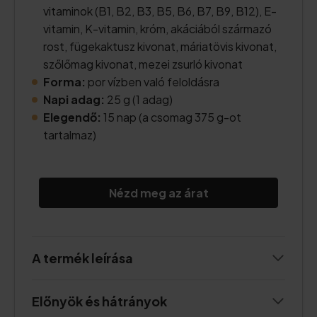
vitaminok (B1, B2, B3, B5, B6, B7, B9, B12), E-
vitamin, K-vitamin, króm, akáciából származó
rost, fügekaktusz kivonat, máriatövis kivonat,
szőlőmag kivonat, mezei zsurló kivonat
Forma:
por vízben való feloldásra
Napi adag:
25 g (1 adag)
Elegendő:
15 nap (a csomag 375 g-ot
tartalmaz)
Nézd meg az árat
A termék leírása
Előnyök és hátrányok