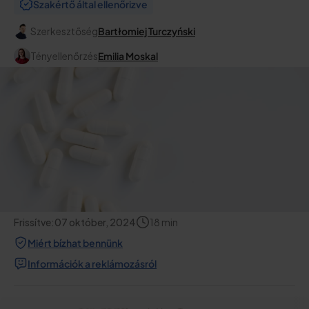
Szakértő által ellenőrizve
Szerkesztőség
Bartłomiej Turczyński
Tényellenőrzés
Emilia Moskal
Frissítve:
07 október, 2024
18
min
Miért bízhat bennünk
Információk a reklámozásról