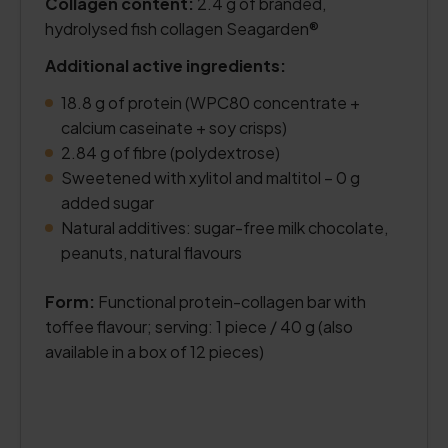
Collagen content:
2.4 g of branded,
hydrolysed fish collagen Seagarden®
Additional active ingredients:
18.8 g of protein (WPC80 concentrate +
calcium caseinate + soy crisps)
2.84 g of fibre (polydextrose)
Sweetened with xylitol and maltitol – 0 g
added sugar
Natural additives: sugar-free milk chocolate,
peanuts, natural flavours
Form:
Functional protein-collagen bar with
toffee flavour; serving: 1 piece / 40 g (also
available in a box of 12 pieces)