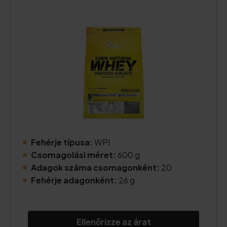
Fehérje típusa:
WPI
Csomagolási méret:
600 g
Adagok száma csomagonként:
20
Fehérje adagonként:
26 g
Ellenőrizze az árat