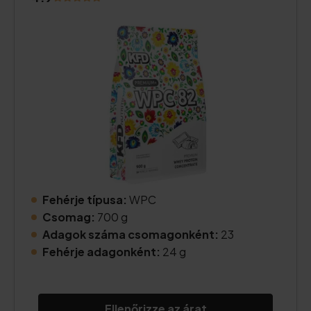
Fehérje típusa:
WPC
Csomag:
700 g
Adagok száma csomagonként:
23
Fehérje adagonként:
24 g
Ellenőrizze az árat