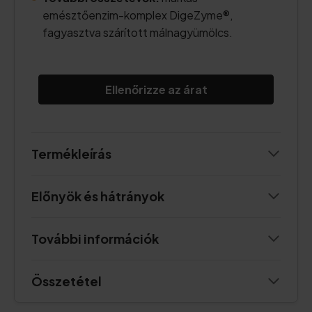
emésztőenzim-komplex DigeZyme®,
fagyasztva szárított málnagyümölcs.
Ellenőrizze az árat
Termékleírás
Előnyök és hátrányok
További információk
Összetétel