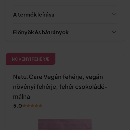
A termék leírása
Előnyök és hátrányok
NÖVÉNYI FEHÉRJE
Natu.Care Vegán fehérje, vegán
növényi fehérje, fehér csokoládé-
málna
5.0