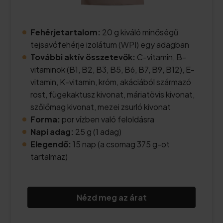
Fehérjetartalom:
20 g kiváló minőségű
tejsavófehérje izolátum (WPI) egy adagban
További aktív összetevők:
C-vitamin, B-
vitaminok (B1, B2, B3, B5, B6, B7, B9, B12), E-
vitamin, K-vitamin, króm, akáciából származó
rost, fügekaktusz kivonat, máriatövis kivonat,
szőlőmag kivonat, mezei zsurló kivonat
Forma:
por vízben való feloldásra
Napi adag:
25 g (1 adag)
Elegendő:
15 nap (a csomag 375 g-ot
tartalmaz)
Nézd meg az árat