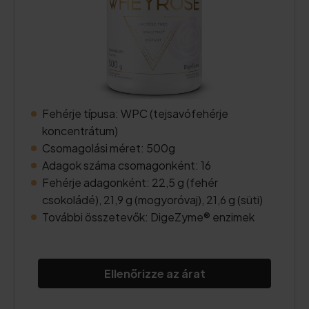
Fehérje típusa: WPC (tejsavófehérje
koncentrátum)
Csomagolási méret: 500g
Adagok száma csomagonként: 16
Fehérje adagonként: 22,5 g (fehér
csokoládé), 21,9 g (mogyoróvaj), 21,6 g (süti)
További összetevők: DigeZyme® enzimek
Ellenőrizze az árat