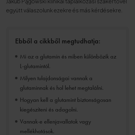
Jakub Pągowski klinikai táplálkozási szakértővel
együtt válaszolunk ezekre és más kérdésekre.
Ebből a cikkből megtudhatja:
Mi az a glutamin és miben különbözik az
L-glutamintól.
Milyen tulajdonságai vannak a
glutaminnak és hol lehet megtalálni.
Hogyan kell a glutamint biztonságosan
kiegészíteni és adagolni.
Vannak-e ellenjavallatok vagy
mellékhatások.