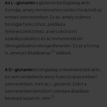
Az L-glutamin
a glutamin biológiailag aktív
formája, amely természetes módon fordul elő az
emberi szervezetben. Ez az, amely számos
biológiai funkcióhoz, például a
fehérjeszintézishez, a vércukorszint
szabályozásához és az immunrendszer
támogatásához elengedhetetlen. Ez az a forma
is, amelyet általában az
találunk.
A D-glutamin
biológiailag sokkal kevésbé aktív,
és nem rendelkezik annyi funkcióval az emberi
szervezetben, mint az L-glutamin. Ezért a
szervezetben betöltött szerepe általában
kevésbé kutatott, mint
.