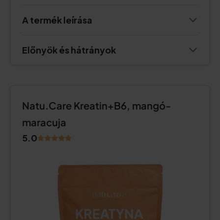
A termék leírása
Előnyök és hátrányok
Natu.Care Kreatin+B6, mangó-
maracuja
5.0