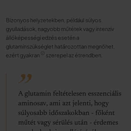
Bizonyos helyzetekben, például súlyos
gyulladások, nagyobb műtétek vagy intenzív
állóképességi edzés esetén a
glutaminszükséglet határozottan megnőhet,
ezért gyakran
szerepel az étrendben.
A glutamin feltételesen esszenciális
aminosav, ami azt jelenti, hogy
súlyosabb időszakokban - főként
műtét vagy sérülés után - érdemes