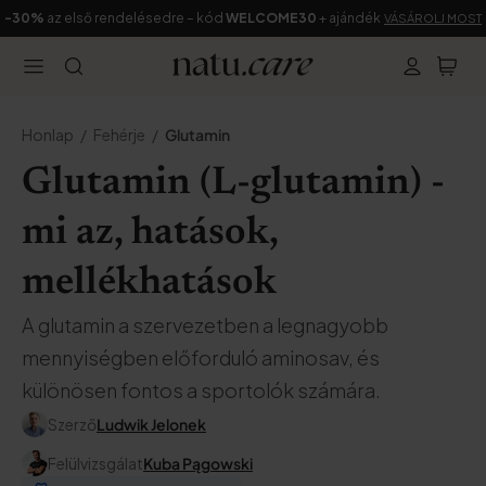
-30%
az első rendelésedre – kód
WELCOME30
+ ajándék
VÁSÁROLJ MOST
Honlap
Fehérje
Glutamin
Glutamin (L-glutamin) -
mi az, hatások,
mellékhatások
A glutamin a szervezetben a legnagyobb
mennyiségben előforduló aminosav, és
különösen fontos a sportolók számára.
Szerző
Ludwik Jelonek
Felülvizsgálat
Kuba Pągowski