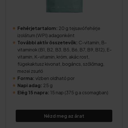
Fehérjetartalom:
20 g tejsavófehérje
izolátum (WPI) adagonként
További aktív összetevők:
C-vitamin, B-
vitaminok (B1, B2, B3, B5, B6, B7, B9, B12), E-
vitamin, K-vitamin, króm, akác rost,
fügekaktusz kivonat, bogáncs, szőlőmag,
mezei zsurló
Forma:
vízben oldható por
Napi adag:
25 g
Elég 15 napra:
15 nap (375 g a csomagban)
Nézd meg az árat