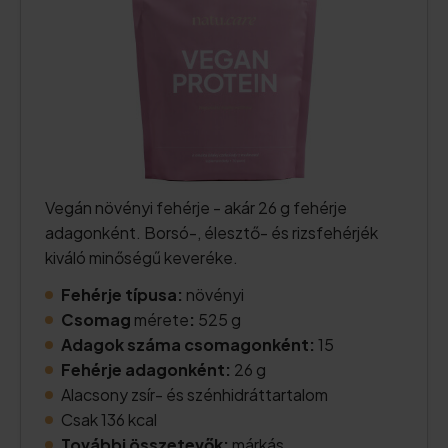
Vegán növényi fehérje - akár 26 g fehérje
adagonként. Borsó-, élesztő- és rizsfehérjék
kiváló minőségű keveréke.
Fehérje típusa:
növényi
Csomag
mérete
:
525 g
Adagok száma csomagonként:
15
Fehérje adagonként:
26 g
Alacsony zsír- és szénhidráttartalom
Csak 136 kcal
További összetevők:
márkás