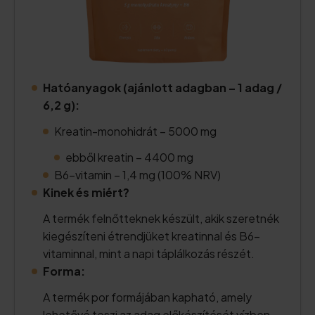
Hatóanyagok (ajánlott adagban – 1 adag /
6,2 g):
Kreatin-monohidrát – 5000 mg
ebből kreatin – 4400 mg
B6-vitamin – 1,4 mg (100% NRV)
Kinek és miért?
A termék felnőtteknek készült, akik szeretnék
kiegészíteni étrendjüket kreatinnal és B6-
vitaminnal, mint a napi táplálkozás részét.
Forma:
A termék por formájában kapható, amely
lehetővé teszi az adag előkészítését vízben,