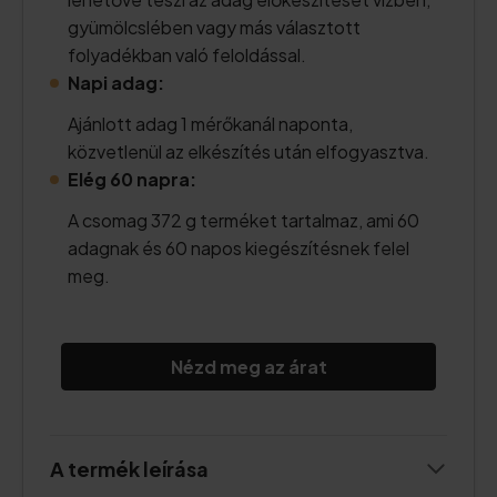
gyümölcslében vagy más választott
folyadékban való feloldással.
Napi adag:
Ajánlott adag 1 mérőkanál naponta,
közvetlenül az elkészítés után elfogyasztva.
Elég 60 napra:
A csomag 372 g terméket tartalmaz, ami 60
adagnak és 60 napos kiegészítésnek felel
meg.
Nézd meg az árat
A termék leírása