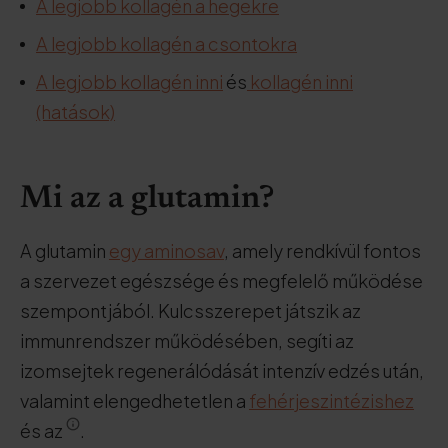
A legjobb kollagén a hegekre
A legjobb kollagén a csontokra
A legjobb kollagén inni
és
kollagén inni
(hatások)
Mi az a glutamin?
A glutamin
egy aminosav
, amely rendkívül fontos
a szervezet egészsége és megfelelő működése
szempontjából. Kulcsszerepet játszik az
immunrendszer működésében, segíti az
izomsejtek regenerálódását intenzív edzés után,
valamint elengedhetetlen a
fehérjeszintézishez
és az
.