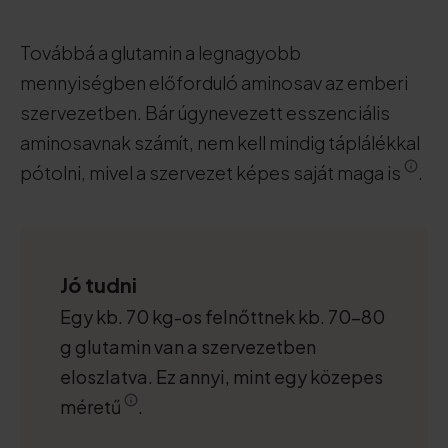
Továbbá a glutamin a legnagyobb
mennyiségben előforduló aminosav az emberi
szervezetben. Bár úgynevezett esszenciális
aminosavnak számít, nem kell mindig táplálékkal
pótolni, mivel a szervezet képes saját maga is
.
Jó tudni
Egy kb. 70 kg-os felnőttnek kb. 70-80
g glutamin van a szervezetben
eloszlatva. Ez annyi, mint egy közepes
méretű
.