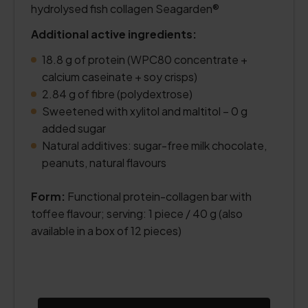
hydrolysed fish collagen Seagarden®
Additional active ingredients:
18.8 g of protein (WPC80 concentrate +
calcium caseinate + soy crisps)
2.84 g of fibre (polydextrose)
Sweetened with xylitol and maltitol – 0 g
added sugar
Natural additives: sugar-free milk chocolate,
peanuts, natural flavours
Form:
Functional protein-collagen bar with
toffee flavour; serving: 1 piece / 40 g (also
available in a box of 12 pieces)