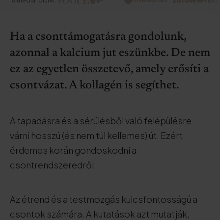
A média rólunk:
Ha a csonttámogatásra gondolunk,
azonnal a kalcium jut eszünkbe. De nem
ez az egyetlen összetevő, amely erősíti a
csontvázat. A kollagén is segíthet.
A tapadásra és a sérülésből való felépülésre
várni hosszú (és nem túl kellemes) út. Ezért
érdemes korán gondoskodni a
csontrendszeredről.
Az étrend és a testmozgás kulcsfontosságú a
csontok számára. A kutatások azt mutatják,