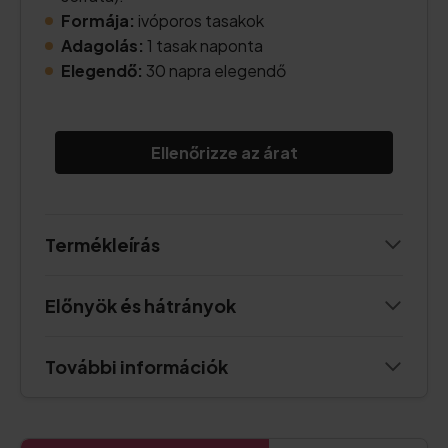
Formája:
ivóporos tasakok
Adagolás:
1 tasak naponta
Elegendő:
30 napra elegendő
Ellenőrizze az árat
Termékleírás
Előnyök és hátrányok
További információk