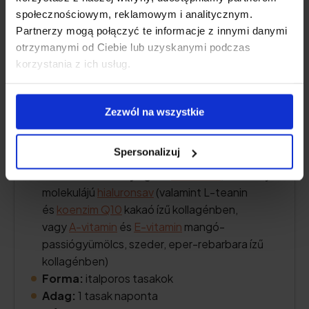
społecznościowym, reklamowym i analitycznym.
Partnerzy mogą połączyć te informacje z innymi danymi
otrzymanymi od Ciebie lub uzyskanymi podczas
korzystania z ich usług.
Zezwól na wszystkie
Kollagén tartalom:
5000 mg tengeri
Spersonalizuj
kollagén hidrolizátum
További hatóanyagok:
C-vitamin
, alacsony
molekulájú
hialuronsav
(valamint L-teanin
és
koenzim Q10
kakaó ízű kollagénben,
vagy
A-vitamin
és
E-vitamin
mangó-
passiógyümölcs, szeder, eper-rebarbara ízű
kollagénben)
Forma:
italporos tasakok
Adag:
1 tasak naponta