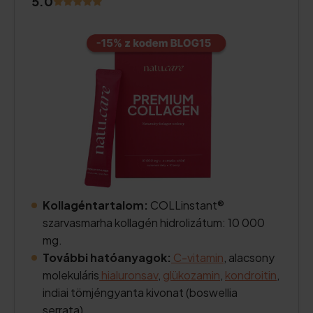
5.0
Kollagéntartalom:
COLLinstant®
szarvasmarha kollagén hidrolizátum: 10 000
mg.
További hatóanyagok:
C-vitamin
, alacsony
molekuláris
hialuronsav
,
glükozamin
,
kondroitin
,
indiai tömjéngyanta kivonat (boswellia
serrata).