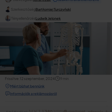
Szerkesztőség
Bartłomiej Turczyński
Tényellenőrzés
Ludwik Jelonek
Frissítve:
12 szeptember, 2024
9
min
Miért bízhat bennünk
Információk a reklámozásról