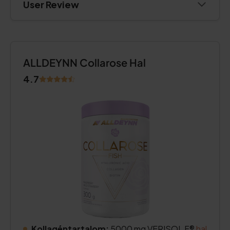
User Review
ALLDEYNN Collarose Hal
4.7
Kollagéntartalom:
5000 mg VERISOL F®
hal