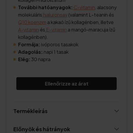
További hatóanyagok:
C-vitamin
, alacsony
molekuláris
hialuronsav
(valamint L-teanin és
Q10 koenzim
a kakaó ízű kollagénben, illetve
A-vitamin
és
E-vitamin
a mangó-maracuja ízű
kollagénben).
Formája:
ivóporos tasakok
Adagolás:
napi 1 tasak
Elég:
30 napra
Ellenőrizze az árat
Termékleírás
Előnyök és hátrányok