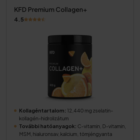
KFD Premium Collagen+
4.5
Kollagéntartalom:
12,440 mg zselatin-
kollagén-hidrolizátum
További hatóanyagok:
C-vitamin, D-vitamin,
MSM, hialuronsav, kalcium, tömjéngyanta