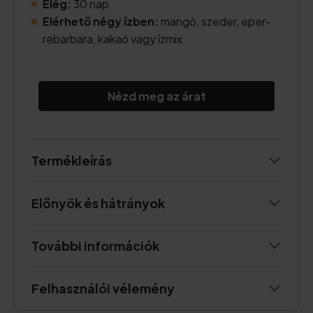
Elég:
30 nap
Elérhető négy ízben:
mangó, szeder, eper-
rebarbara, kakaó vagy ízmix
Nézd meg az árat
Termékleírás
Előnyök és hátrányok
További információk
Felhasználói vélemény