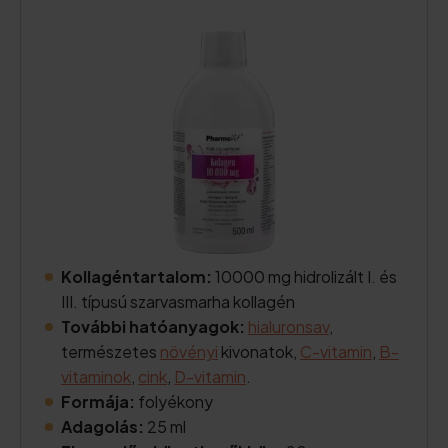
Kollagéntartalom:
10000 mg hidrolizált I. és
III. típusú szarvasmarha kollagén
További hatóanyagok:
hialuronsav
,
természetes
növényi
kivonatok,
C-vitamin
,
B-
vitaminok
,
cink
,
D-vitamin
.
Formája:
folyékony
Adagolás:
25 ml