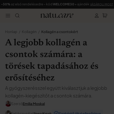
-30%
az első rendelésedre – kód
WELCOME30
+ ajándék
VÁSÁROLJ MOST
Honlap
Kollagén
Kollagén a csontokért
A legjobb kollagén a
csontok számára: a
törések tapadásához és
erősítéséhez
A gyógyszerésszel együtt kiválasztjuk a legjobb
kollagén-kiegészítőt a csontok számára.
Szerző
Emilia Moskal
Felülvizsgálat
Ilona Krzak
Szakértő által ellenőrizve