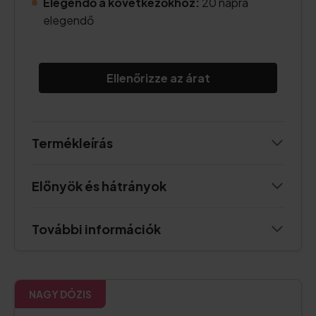
Elegendő a következőkhöz:
20 napra
elegendő
Ellenőrizze az árat
Termékleírás
Előnyök és hátrányok
További információk
NAGY DÓZIS