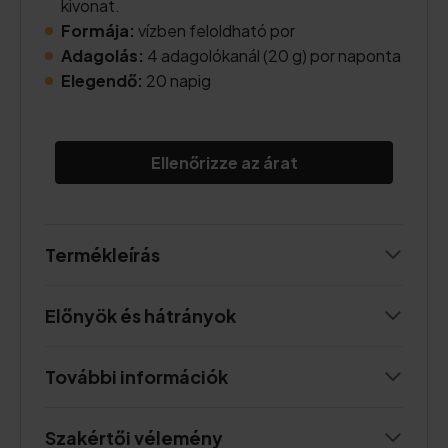
kivonat.
Formája:
vízben feloldható por
Adagolás:
4 adagolókanál (20 g) por naponta
Elegendő:
20 napig
Ellenőrizze az árat
Termékleírás
Előnyök és hátrányok
További információk
Szakértői vélemény