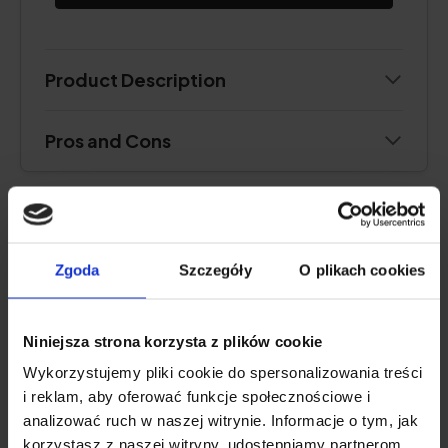
Product Description
Pros and Cons
FINOM GYÜMÖLCS ÍZ
Zgoda
Szczegóły
O plikach cookies
Natu.Care Prémium Kollagén 5000
mg, eper-rebarbara
Niniejsza strona korzysta z plików cookie
5.0
Wykorzystujemy pliki cookie do spersonalizowania treści
i reklam, aby oferować funkcje społecznościowe i
analizować ruch w naszej witrynie. Informacje o tym, jak
korzystasz z naszej witryny, udostępniamy partnerom