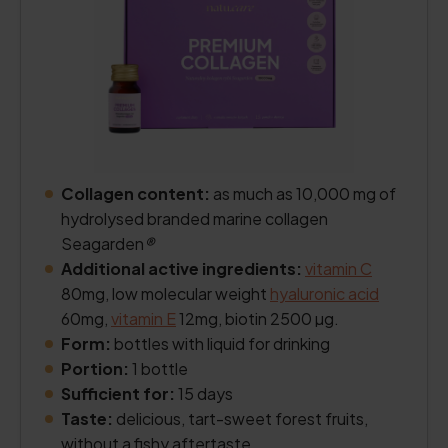
Collagen content:
as much as 10,000 mg of
hydrolysed branded marine collagen
Seagarden
®
Additional active ingredients:
vitamin C
80mg, low molecular weight
hyaluronic acid
60mg,
vitamin E
12mg, biotin 2500 µg.
Form:
bottles with liquid for drinking
Portion:
1 bottle
Sufficient for:
15 days
Taste:
delicious, tart-sweet forest fruits,
without a fishy aftertaste