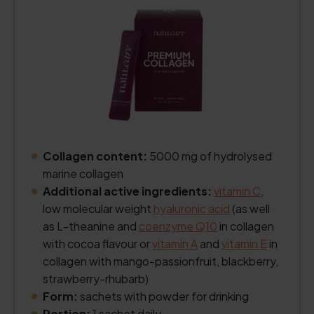
Collagen content:
5000 mg of hydrolysed
marine collagen
Additional active ingredients:
vitamin C
,
low molecular weight
hyaluronic acid
(as well
as L-theanine and
coenzyme Q10
in collagen
with cocoa flavour or
vitamin A
and
vitamin E
in
collagen with mango-passionfruit, blackberry,
strawberry-rhubarb)
Form:
sachets with powder for drinking
Portion:
1 sachet daily