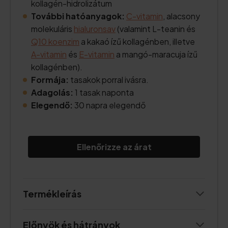
kollagén-hidrolizátum
További hatóanyagok:
C-vitamin
, alacsony
molekuláris
hialuronsav
(valamint L-teanin és
Q10 koenzim
a kakaó ízű kollagénben, illetve
A-vitamin
és
E-vitamin
a mangó-maracuja ízű
kollagénben).
Formája:
tasakok porral ivásra.
Adagolás:
1 tasak naponta
Elegendő:
30 napra elegendő
Ellenőrizze az árat
Termékleírás
Előnyök és hátrányok