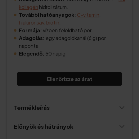
kollagén
hidrolizátum.
További hatóanyagok:
C-vitamin
,
hialuronsav
,
biotin
.
Formája:
vízben feloldható por
.
Adagolás:
egy adagolókanál (6 g) por
naponta
Elegendő:
50 napig
Ellenőrizze az árat
Termékleírás
Előnyök és hátrányok