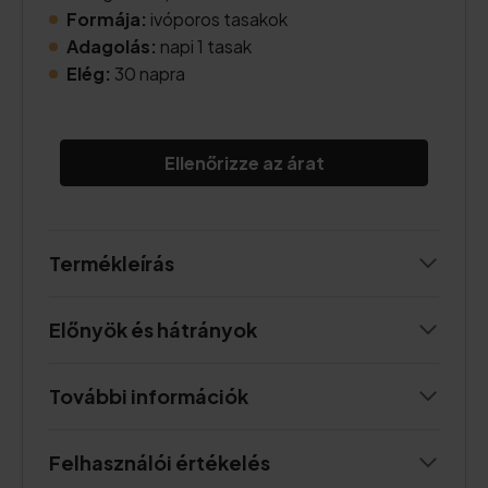
Formája:
ivóporos tasakok
Adagolás:
napi 1 tasak
Elég:
30 napra
Ellenőrizze az árat
Termékleírás
Előnyök és hátrányok
További információk
Felhasználói értékelés