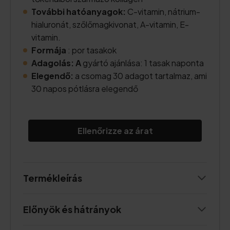
További hatóanyagok:
C-vitamin, nátrium-
hialuronát, szőlőmagkivonat, A-vitamin, E-
vitamin.
Formája
: por tasakok
Adagolás: A
gyártó ajánlása: 1 tasak naponta
Elegendő:
a csomag 30 adagot tartalmaz, ami
30 napos pótlásra elegendő
Ellenőrizze az árat
Termékleírás
Előnyök és hátrányok