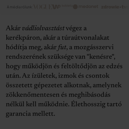
A média rólunk:
Akár
vádliolvasztást
végez a
kerékpáron, akár a túraútvonalakat
hódítja meg, akár
fut
, a mozgásszervi
rendszerének szüksége van "kenésre",
hogy működjön és feltöltődjön az edzés
után. Az ízületek, izmok és csontok
összetett gépezetet alkotnak, amelynek
zökkenőmentesen és meghibásodás
nélkül kell működnie. Élethosszig tartó
garancia mellett.