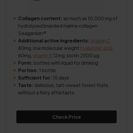
Collagen content:
as much as 10,000 mg of
hydrolysed branded marine collagen
Seagarden
®
Additional active ingredients:
vitamin C
80mg, low molecular weight
hyaluronic acid
60mg,
vitamin E
12mg, biotin 2500 µg.
Form:
bottles with liquid for drinking
Portion:
1 bottle
Sufficient for:
15 days
Taste:
delicious, tart-sweet forest fruits,
without a fishy aftertaste
Check Price