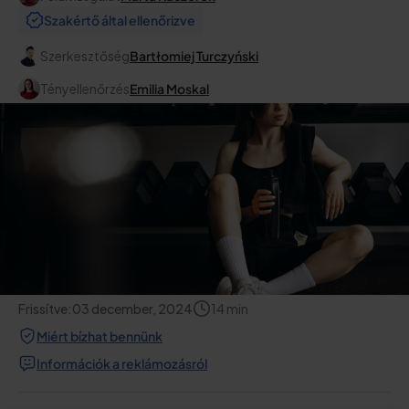
Szakértő által ellenőrizve
Szerkesztőség
Bartłomiej Turczyński
Tényellenőrzés
Emilia Moskal
Frissítve:
03 december, 2024
14
min
Miért bízhat bennünk
Információk a reklámozásról