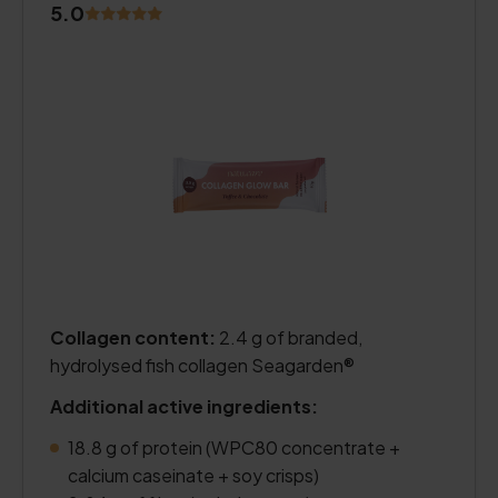
5.0
Collagen content:
2.4 g of branded,
hydrolysed fish collagen Seagarden®
Additional active ingredients:
18.8 g of protein (WPC80 concentrate +
calcium caseinate + soy crisps)