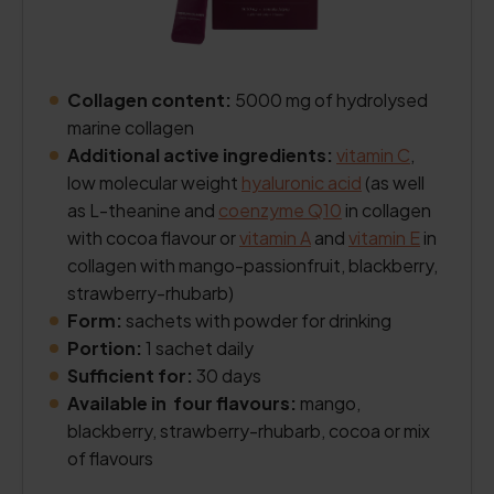
Collagen content:
5000 mg of hydrolysed
marine collagen
Additional active ingredients:
vitamin C
,
low molecular weight
hyaluronic acid
(as well
as L-theanine and
coenzyme Q10
in collagen
with cocoa flavour or
vitamin A
and
vitamin E
in
collagen with mango-passionfruit, blackberry,
strawberry-rhubarb)
Form:
sachets with powder for drinking
Portion:
1 sachet daily
Sufficient for:
30 days
Available in four flavours:
mango,
blackberry, strawberry-rhubarb, cocoa or mix
of flavours