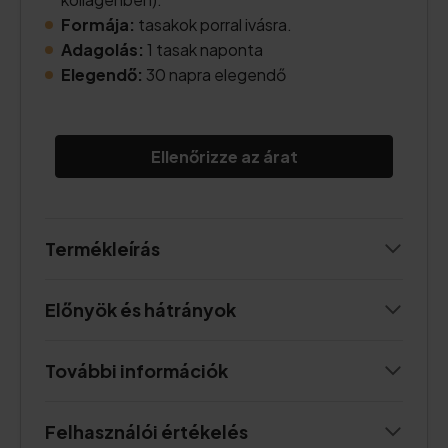
Formája:
tasakok porral ivásra.
Adagolás:
1 tasak naponta
Elegendő:
30 napra elegendő
Ellenőrizze az árat
Termékleírás
Előnyök és hátrányok
További információk
Felhasználói értékelés