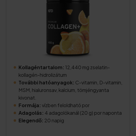
Kollagéntartalom:
12,440 mg zselatin-
kollagén-hidrolizátum
További hatóanyagok:
C-vitamin, D-vitamin,
MSM, hialuronsav, kalcium, tömjéngyanta
kivonat.
Formája:
vízben feloldható por
Adagolás:
4 adagolókanál (20 g) por naponta
Elegendő:
20 napig