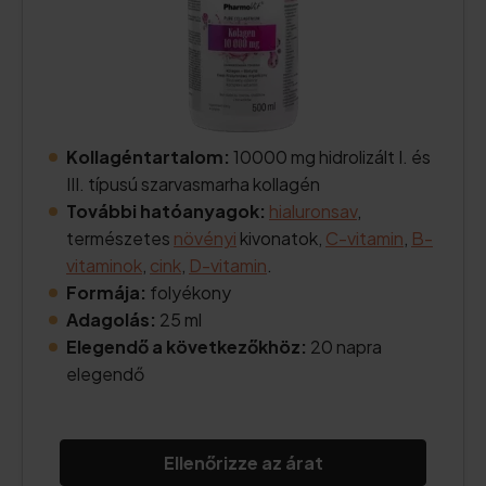
Kollagéntartalom:
10000 mg hidrolizált I. és
III. típusú szarvasmarha kollagén
További hatóanyagok:
hialuronsav
,
természetes
növényi
kivonatok,
C-vitamin
,
B-
vitaminok
,
cink
,
D-vitamin
.
Formája:
folyékony
Adagolás:
25 ml
Elegendő a következőkhöz:
20 napra
elegendő
Ellenőrizze az árat