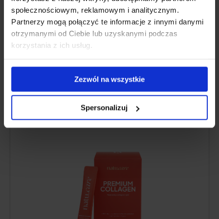
Pros and Cons
społecznościowym, reklamowym i analitycznym.
Partnerzy mogą połączyć te informacje z innymi danymi
otrzymanymi od Ciebie lub uzyskanymi podczas
korzystania z ich usług.
FINOM GYÜMÖLCS ÍZ
Natu.Care Prémium Kollagén 5000
Zezwól na wszystkie
mg, eper-rebarbara
Spersonalizuj
5.0