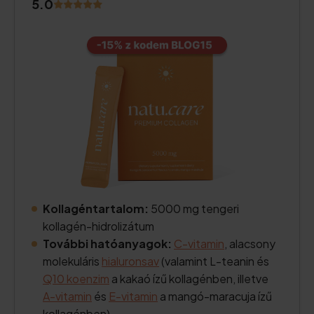
5.0
Kollagéntartalom:
5000 mg tengeri
kollagén-hidrolizátum
További hatóanyagok:
C-vitamin
, alacsony
molekuláris
hialuronsav
(valamint L-teanin és
Q10 koenzim
a kakaó ízű kollagénben, illetve
A-vitamin
és
E-vitamin
a mangó-maracuja ízű
kollagénben).