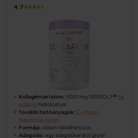
4.7
Kollagéntartalom:
5000 mg VERISOL F®
hal
kollagén
hidrolizátum.
További hatóanyagok:
C-vitamin
,
hialuronsav
,
biotin
.
Formája:
vízben feloldható por
.
Adagolás:
egy adagolókanál (6 g) por