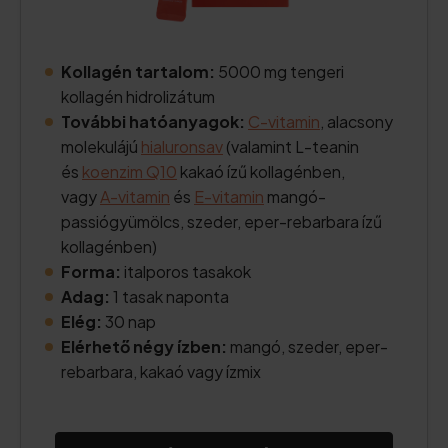
Kollagén tartalom:
5000 mg tengeri
kollagén hidrolizátum
További hatóanyagok:
C-vitamin
, alacsony
molekulájú
hialuronsav
(valamint L-teanin
és
koenzim Q10
kakaó ízű kollagénben,
vagy
A-vitamin
és
E-vitamin
mangó-
passiógyümölcs, szeder, eper-rebarbara ízű
kollagénben)
Forma:
italporos tasakok
Adag:
1 tasak naponta
Elég:
30 nap
Elérhető négy ízben:
mangó, szeder, eper-
rebarbara, kakaó vagy ízmix