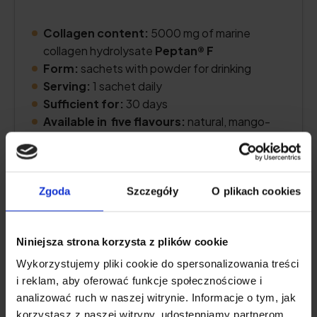
Collagen content:
5000 mg of marine
collagen hydrolysate
Peptan® F
Form:
sachets with powder for drinking
Serving:
1 sachet daily
Sufficient for:
30 days
Available in five flavours:
natural, mango-
passion fruit, blackberry, strawberry-rhubarb,
cocoa or a mix of flavours
Zgoda
Szczegóły
O plikach cookies
Check Price
Niniejsza strona korzysta z plików cookie
Wykorzystujemy pliki cookie do spersonalizowania treści
Product Description
i reklam, aby oferować funkcje społecznościowe i
analizować ruch w naszej witrynie. Informacje o tym, jak
korzystasz z naszej witryny, udostępniamy partnerom