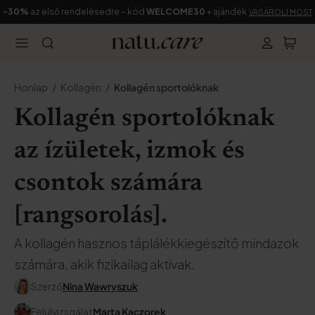
-30%
az első rendelésedre – kód
WELCOME30
+ ajándék
VÁSÁROLJ MOST
Honlap
Kollagén
Kollagén sportolóknak
Kollagén sportolóknak
az ízületek, izmok és
csontok számára
[rangsorolás].
A kollagén hasznos táplálékkiegészítő mindazok
számára, akik fizikailag aktívak.
Szerző
Nina Wawryszuk
Felülvizsgálat
Marta Kaczorek