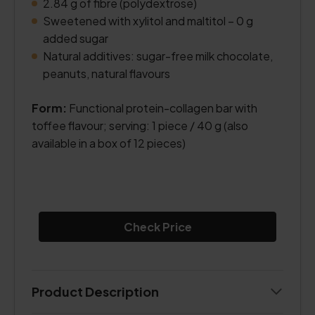
2.84 g of fibre (polydextrose)
Sweetened with xylitol and maltitol – 0 g
added sugar
Natural additives: sugar-free milk chocolate,
peanuts, natural flavours
Form:
Functional protein-collagen bar with
toffee flavour; serving: 1 piece / 40 g (also
available in a box of 12 pieces)
Check Price
Product Description