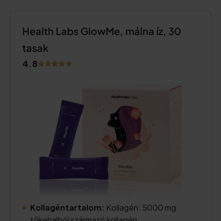
Health Labs GlowMe, málna íz, 30
tasak
4.8
Kollagéntartalom:
Kollagén: 5000 mg
tőkehalból származó kollagén