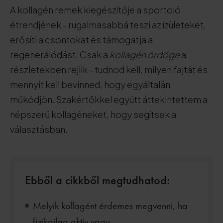
A kollagén remek kiegészítője a sportoló
étrendjének - rugalmasabbá teszi az ízületeket,
erősíti a csontokat és támogatja a
regenerálódást. Csak a
kollagén ördöge
a
részletekben rejlik - tudnod kell, milyen fajtát és
mennyit kell bevinned, hogy egyáltalán
működjön. Szakértőkkel együtt áttekintettem a
népszerű kollagéneket, hogy segítsek a
választásban.
Ebből a cikkből megtudhatod:
Melyik kollagént érdemes megvenni, ha
fizikailag aktív vagy.