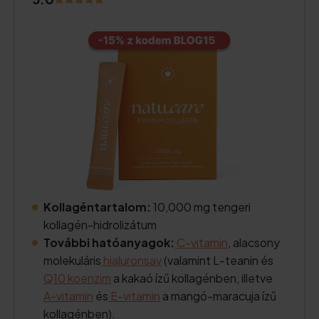
Kollagéntartalom:
10,000 mg tengeri
kollagén-hidrolizátum
További hatóanyagok:
C-vitamin
, alacsony
molekuláris
hialuronsav
(valamint L-teanin és
Q10 koenzim
a kakaó ízű kollagénben, illetve
A-vitamin
és
E-vitamin
a mangó-maracuja ízű
kollagénben).