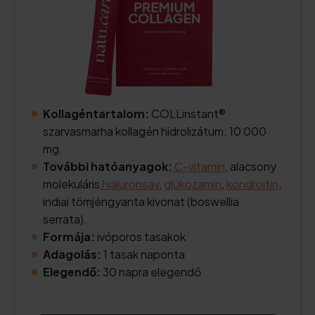
Kollagéntartalom:
COLLinstant®
szarvasmarha kollagén hidrolizátum: 10 000
mg.
További hatóanyagok:
C-vitamin
, alacsony
molekuláris
hialuronsav
,
glükozamin
,
kondroitin
,
indiai tömjéngyanta kivonat (boswellia
serrata).
Formája:
ivóporos tasakok
Adagolás:
1 tasak naponta
Elegendő:
30 napra elegendő