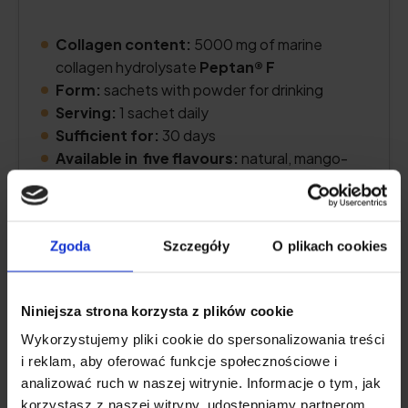
Collagen content:
5000 mg of marine
collagen hydrolysate
Peptan® F
Form:
sachets with powder for drinking
Serving:
1 sachet daily
Sufficient for:
30 days
Available in five flavours:
natural, mango-
passion fruit, blackberry, strawberry-rhubarb,
cocoa or a mix of flavours
Zgoda
Szczegóły
O plikach cookies
Check Price
Niniejsza strona korzysta z plików cookie
Wykorzystujemy pliki cookie do spersonalizowania treści
Product Description
i reklam, aby oferować funkcje społecznościowe i
analizować ruch w naszej witrynie. Informacje o tym, jak
korzystasz z naszej witryny, udostępniamy partnerom