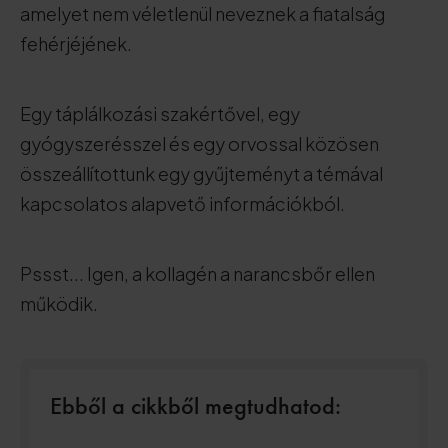
amelyet nem véletlenül neveznek a fiatalság
fehérjéjének.
Egy táplálkozási szakértővel, egy
gyógyszerésszel és egy orvossal közösen
összeállítottunk egy gyűjteményt a témával
kapcsolatos alapvető információkból.
Pssst... Igen, a kollagén a narancsbőr ellen
működik.
Ebből a cikkből megtudhatod: