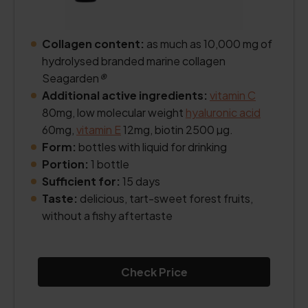
Collagen content:
as much as 10,000 mg of
hydrolysed branded marine collagen
Seagarden
®
Additional active ingredients:
vitamin C
80mg, low molecular weight
hyaluronic acid
60mg,
vitamin E
12mg, biotin 2500 µg.
Form:
bottles with liquid for drinking
Portion:
1 bottle
Sufficient for:
15 days
Taste:
delicious, tart-sweet forest fruits,
without a fishy aftertaste
Check Price