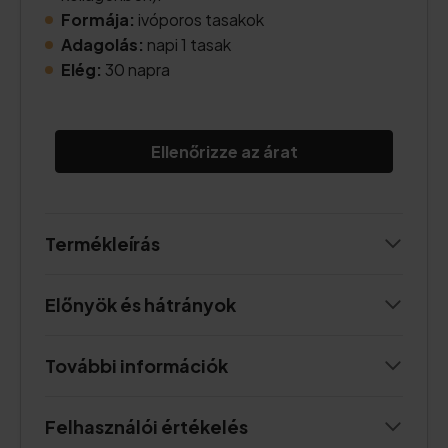
Formája:
ivóporos tasakok
Adagolás:
napi 1 tasak
Elég:
30 napra
Ellenőrizze az árat
Termékleírás
Előnyök és hátrányok
További információk
Felhasználói értékelés