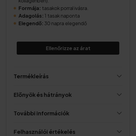
kollagénben).
Formája:
tasakok porral ivásra.
Adagolás:
1 tasak naponta
Elegendő:
30 napra elegendő
Ellenőrizze az árat
Termékleírás
Előnyök és hátrányok
További információk
Felhasználói értékelés