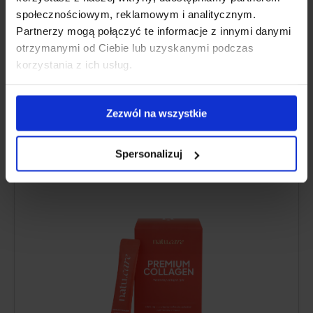
Pros and Cons
społecznościowym, reklamowym i analitycznym.
Partnerzy mogą połączyć te informacje z innymi danymi
otrzymanymi od Ciebie lub uzyskanymi podczas
korzystania z ich usług.
FINOM GYÜMÖLCS ÍZ
Natu.Care Prémium Kollagén 5000
Zezwól na wszystkie
mg, eper-rebarbara
Spersonalizuj
5.0