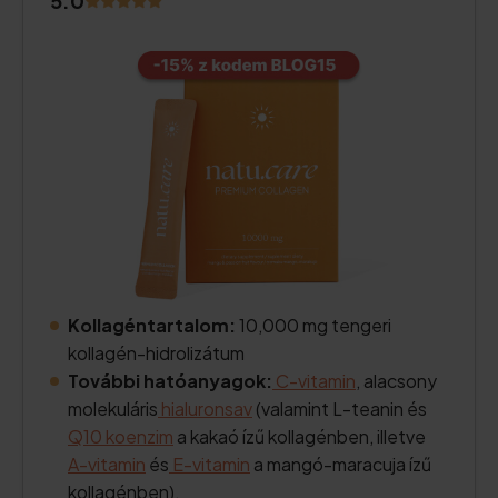
5.0
Kollagéntartalom:
10,000 mg tengeri
kollagén-hidrolizátum
További hatóanyagok:
C-vitamin
, alacsony
molekuláris
hialuronsav
(valamint L-teanin és
Q10 koenzim
a kakaó ízű kollagénben, illetve
A-vitamin
és
E-vitamin
a mangó-maracuja ízű
kollagénben).