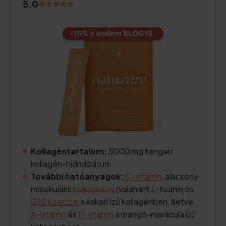
5.0
Kollagéntartalom:
5000 mg tengeri
kollagén-hidrolizátum
További hatóanyagok:
C-vitamin
, alacsony
molekuláris
hialuronsav
(valamint L-teanin és
Q10 koenzim
a kakaó ízű kollagénben, illetve
A-vitamin
és
E-vitamin
a mangó-maracuja ízű