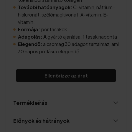
További hatóanyagok:
C-vitamin, nátrium-
hialuronát, szőlőmagkivonat, A-vitamin, E-
vitamin.
Formája
: por tasakok
Adagolás: A
gyártó ajánlása: 1 tasak naponta
Elegendő:
a csomag 30 adagot tartalmaz, ami
30 napos pótlásra elegendő
Ellenőrizze az árat
Termékleírás
Előnyök és hátrányok