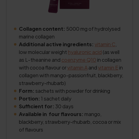
Collagen content:
5000 mg of hydrolysed
marine collagen
Additional active ingredients:
vitamin C
,
low molecular weight
hyaluronic acid
(as well
as L-theanine and
coenzyme Q10
in collagen
with cocoa flavour or
vitamin A
and
vitamin E
in
collagen with mango-passionfruit, blackberry,
strawberry-rhubarb)
Form:
sachets with powder for drinking
Portion:
1 sachet daily
Sufficient for:
30 days
Available in four flavours:
mango,
blackberry, strawberry-rhubarb, cocoa or mix
of flavours