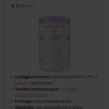
4.7
Kollagéntartalom:
5000 mg VERISOL F®
hal
kollagén
hidrolizátum.
További hatóanyagok:
C-vitamin
,
hialuronsav
,
biotin
.
Formája:
vízben feloldható por
.
Adagolás:
egy adagolókanál (6 g) por