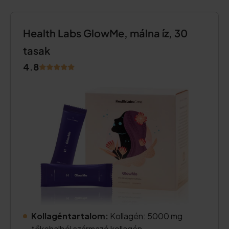
Health Labs GlowMe, málna íz, 30
tasak
4.8
Kollagéntartalom:
Kollagén: 5000 mg
tőkehalból származó kollagén