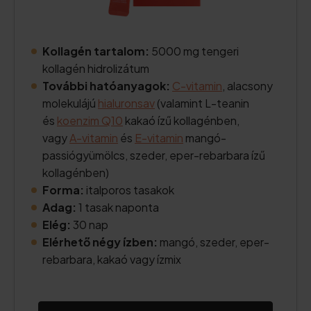
Kollagén tartalom:
5000 mg tengeri
kollagén hidrolizátum
További hatóanyagok:
C-vitamin
, alacsony
molekulájú
hialuronsav
(valamint L-teanin
és
koenzim Q10
kakaó ízű kollagénben,
vagy
A-vitamin
és
E-vitamin
mangó-
passiógyümölcs, szeder, eper-rebarbara ízű
kollagénben)
Forma:
italporos tasakok
Adag:
1 tasak naponta
Elég:
30 nap
Elérhető négy ízben:
mangó, szeder, eper-
rebarbara, kakaó vagy ízmix