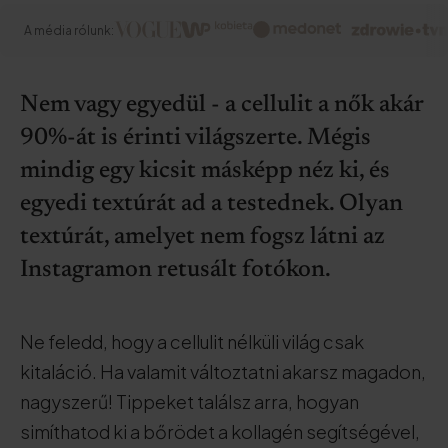
A média rólunk:
Nem vagy egyedül - a cellulit a nők akár
90%-át is érinti világszerte. Mégis
mindig egy kicsit másképp néz ki, és
egyedi textúrát ad a testednek. Olyan
textúrát, amelyet nem fogsz látni az
Instagramon retusált fotókon.
Ne feledd, hogy a cellulit nélküli világ csak
kitaláció. Ha valamit változtatni akarsz magadon,
nagyszerű! Tippeket találsz arra, hogyan
simíthatod ki a bőrödet a kollagén segítségével,