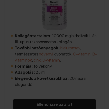
Kollagéntartalom:
10000 mg hidrolizált I. és
III. típusú szarvasmarha kollagén
További hatóanyagok:
hialuronsav
,
természetes
növényi
kivonatok,
C-vitamin
,
B-
vitaminok
,
cink
,
D-vitamin
.
Formája:
folyékony
Adagolás:
25 ml
Elegendő a következőkhöz:
20 napra
elegendő
Ellenőrizze az árat