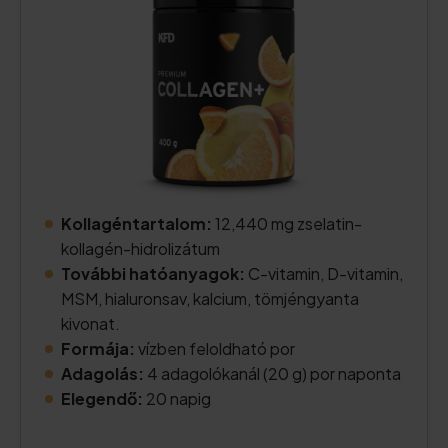
Kollagéntartalom:
12,440 mg zselatin-
kollagén-hidrolizátum
További hatóanyagok:
C-vitamin, D-vitamin,
MSM, hialuronsav, kalcium, tömjéngyanta
kivonat.
Formája:
vízben feloldható por
Adagolás:
4 adagolókanál (20 g) por naponta
Elegendő:
20 napig