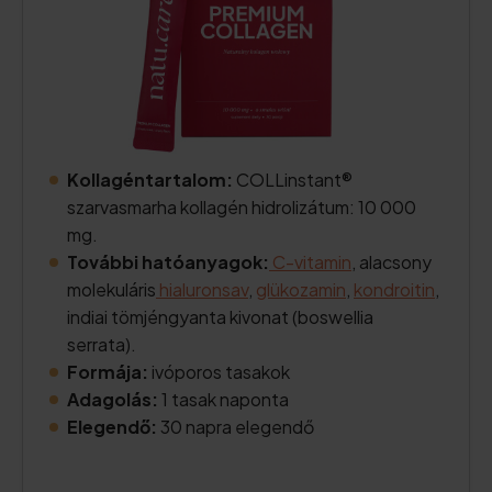
Kollagéntartalom:
COLLinstant®
szarvasmarha kollagén hidrolizátum: 10 000
mg.
További hatóanyagok:
C-vitamin
, alacsony
molekuláris
hialuronsav
,
glükozamin
,
kondroitin
,
indiai tömjéngyanta kivonat (boswellia
serrata).
Formája:
ivóporos tasakok
Adagolás:
1 tasak naponta
Elegendő:
30 napra elegendő