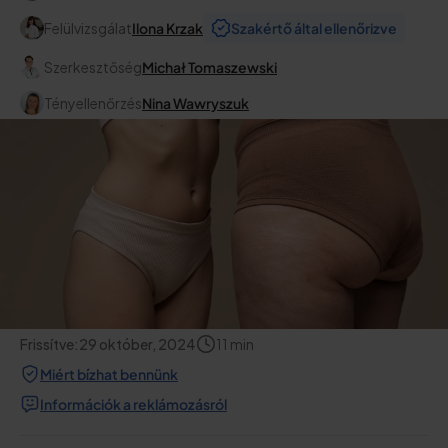
Felülvizsgálat
Ilona Krzak
Szakértő által ellenőrizve
Szerkesztőség
Michał Tomaszewski
Tényellenőrzés
Nina Wawryszuk
Frissítve:
29 október, 2024
11
min
Miért bízhat bennünk
Információk a reklámozásról