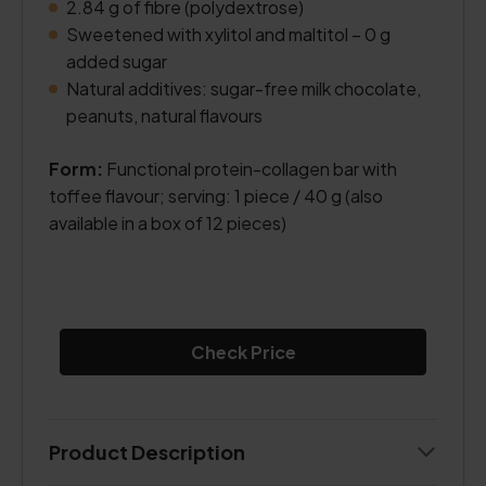
2.84 g of fibre (polydextrose)
Sweetened with xylitol and maltitol – 0 g
added sugar
Natural additives: sugar-free milk chocolate,
peanuts, natural flavours
Form:
Functional protein-collagen bar with
toffee flavour; serving: 1 piece / 40 g (also
available in a box of 12 pieces)
Check Price
Product Description