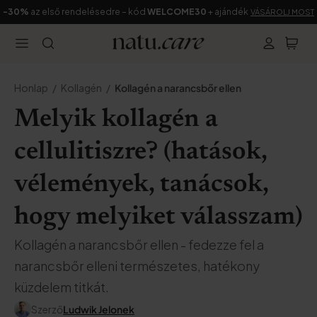
-30%
az első rendelésedre – kód
WELCOME30
+ ajándék
VÁSÁROLJ MOST
Honlap
Kollagén
Kollagén a narancsbőr ellen
Melyik kollagén a
cellulitiszre? (hatások,
vélemények, tanácsok,
hogy melyiket válasszam)
Kollagén a narancsbőr ellen - fedezze fel a
narancsbőr elleni természetes, hatékony
küzdelem titkát.
Szerző
Ludwik Jelonek