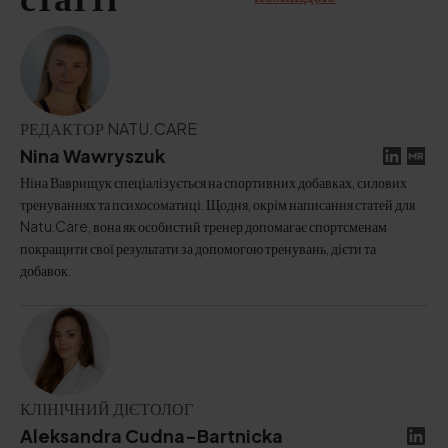
статті
РЕДАКТОР NATU.CARE
Nina Wawryszuk
Ніна Ваврищук спеціалізується на спортивних добавках, силових
тренуваннях та психосоматиці. Щодня, окрім написання статей для
Natu.Care, вона як особистий тренер допомагає спортсменам
покращити свої результати за допомогою тренувань, дієти та
добавок.
КЛІНІЧНИЙ ДІЄТОЛОГ
Aleksandra Cudna-Bartnicka