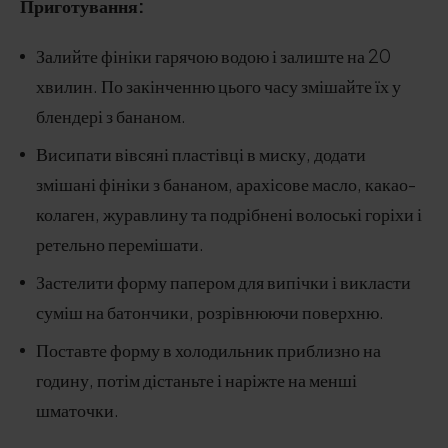
Приготування:
Залийте фініки гарячою водою і залиште на 20
хвилин. По закінченню цього часу змішайте їх у
блендері з бананом.
Висипати вівсяні пластівці в миску, додати
змішані фініки з бананом, арахісове масло, какао-
колаген, журавлину та подрібнені волоські горіхи і
ретельно перемішати.
Застелити форму папером для випічки і викласти
суміш на батончики, розрівнюючи поверхню.
Поставте форму в холодильник приблизно на
годину, потім дістаньте і наріжте на менші
шматочки.