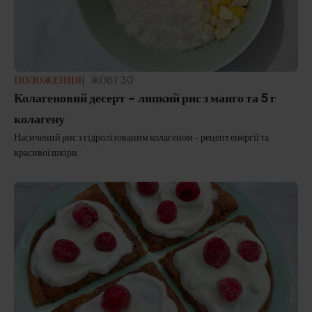
ПОЛОЖЕННЯ
ЖОВТ 30
Колагеновий десерт - липкий рис з манго та 5 г
колагену
Насичений рис з гідролізованим колагеном - рецепт енергії та
красивої шкіри.