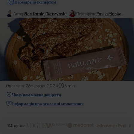
Перевірено експертом
Автор
Bartłomiej Turczyński
Перевірено
Emilia Moskal
Оновлено:
26 вересня, 2024
5
min
Чому нам можна довіряти
Інформація про рекламні оголошення
ЗМІ про нас: