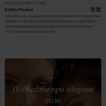
РЕДАКТОР NATU.CARE
Emilia Moskal
Емілія Москаль спеціалізується на текстах медичної та психологічної
тематики, у тому числі на контентах для медичних установ. Вона є
прихильницею простої мови та зручної для читача комунікації. У
Natu.Care вона пише освітні статті.
Подбайте про здорове
тіло