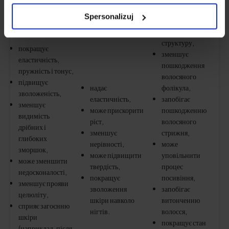
Spersonalizuj
надає їм міцну
структуру,
покращує
зменшує
еластичність,
пошкодження
пружність і тонус,
волосяного
підвищує
надає
фолікула,
зволоженість,
еластичність,
запобігає
зменшує
може прискорити
пошкодженню
видимість
ріст,
волосяного
дрібних і
зменшує
стрижня,
глибоких
нерівності,
може
зморшок,
може підвищити
уповільнити
може зменшити
твердість,
процес
недосконалості,
покращує
посивіння,
зменшує прояви
зволоження
запобігає
целюліту,
шкіри навколо
витонченню
сприяє загоєнню
нігтів.
волосся,
шкіри
покращує стан
(наприклад, після