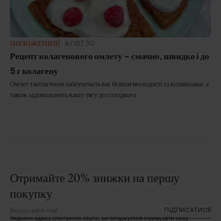
ПОЛОЖЕННЯ
ЖОВТ 30
Рецепт колагенового омлету - смачно, швидко і до
5 г колагену
Омлет з колагеном забезпечить вас білком молодості та вітамінами, а
також задовольнить вашу тягу до солодкого.
Отримайте 20% знижки на першу
покупку
ПІДПИСАТИСЯ
Надаючи адресу електронної пошти, ви погоджуєтеся отримувати нашу