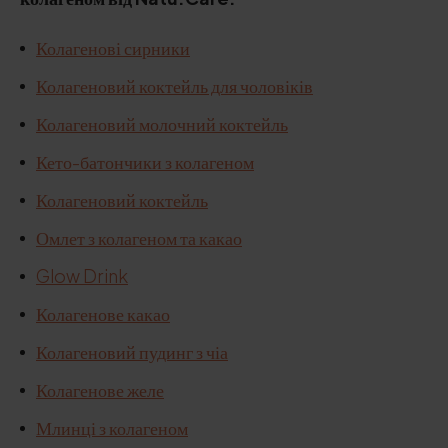
Колагенові сирники
Колагеновий коктейль для чоловіків
Колагеновий молочний коктейль
Кето-батончики з колагеном
Колагеновий коктейль
Омлет з колагеном та какао
Glow Drink
Колагенове какао
Колагеновий пудинг з чіа
Колагенове желе
Млинці з колагеном