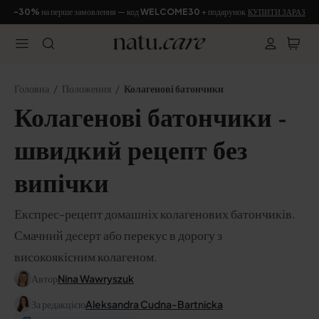
-30%
на перше замовлення — код
WELCOME30
+ подарунок
КУПИТИ ЗАРАЗ
Головна
Положення
Колагенові батончики
Колагенові батончики -
швидкий рецепт без
випічки
Експрес-рецепт домашніх колагенових батончиків.
Смачний десерт або перекус в дорогу з
високоякісним колагеном.
Автор
Nina Wawryszuk
За редакцією
Aleksandra Cudna-Bartnicka