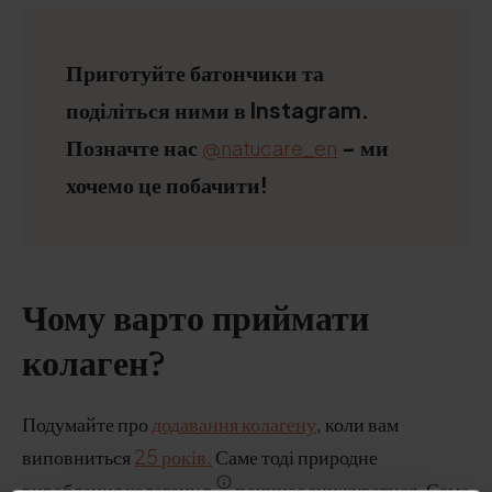
Приготуйте батончики та
поділіться ними в Instagram.
Позначте нас
- ми
@natucare_en
хочемо це побачити!
Чому варто приймати
колаген?
Подумайте про
додавання колагену
, коли вам
виповниться
25 років.
Саме тоді природне
вироблення колагену в
починає знижуватися. Саме