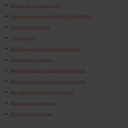
Мангомісу з колагеном
Енергетичні кульки Ferrero Rocher
Смузі з колагеном
Смузі-боул
Кесаділья з колагеновим соусом
Липкий рис з манго
Ямні оладки з колагеновим соусом
Колагенові батончики з колагеном
Фалафель бургер з колагеном
Вівсянка зі снікерсом
Лосось з колагеном