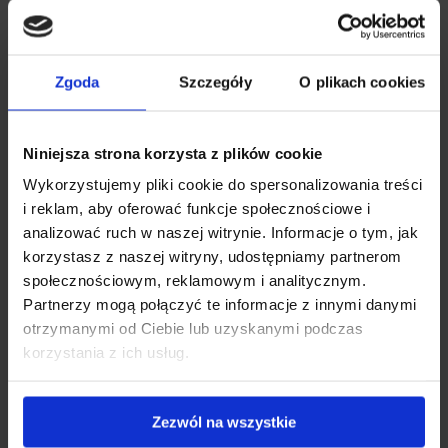
тому з'являються перші зморшки і шкіра втрачає
пружність.
Zgoda
Szczegóły
O plikach cookies
Прийом
рибного колагену
в дозі 2 500 мг протягом 3
Niniejsza strona korzysta z plików cookie
місяців впливає на зовнішній вигляд
волосся
,
шкіри
та
Wykorzystujemy pliki cookie do spersonalizowania treści
. Колаген також є союзником ваших
суглобів
,
i reklam, aby oferować funkcje społecznościowe i
кісток
і
- щоб якомога довше підтримувати вашу
analizować ruch w naszej witrynie. Informacje o tym, jak
фізичну форму та активність.
korzystasz z naszej witryny, udostępniamy partnerom
społecznościowym, reklamowym i analitycznym.
Partnerzy mogą połączyć te informacje z innymi danymi
Як колаген впливає на
otrzymanymi od Ciebie lub uzyskanymi podczas
korzystania z ich usług.
організм?
Zezwól na wszystkie
Шкіра
Нігті
Волосся