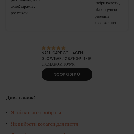
шкіри голови,
акне; шрамів,
підвищуючи
розтяжок).
рівень її
зволоження
NATU.CARE COLLAGEN
GLOW BAR, 12 БАТОНЧИКІВ
ЗІ СМАКОМ ТОФФІ
SCOPRI DI PIÙ
Див. також:
Який колаген вибрати
Як вибрати колаген для пиття