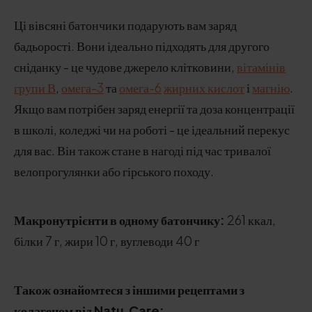
Ці вівсяні батончики подарують вам заряд
бадьорості. Вони ідеально підходять для другого
сніданку - це чудове джерело клітковини,
вітамінів
групи В
,
омега-3
та
омега-6
жирних кислот
і
магнію
.
Якщо вам потрібен заряд енергії та доза концентрації
в школі, коледжі чи на роботі - це ідеальний перекус
для вас. Він також стане в нагоді під час тривалої
велопрогулянки або гірського походу.
Макронутрієнти в одному батончику:
261 ккал,
білки 7 г, жири 10 г, вуглеводи 40 г
Також ознайомтеся з іншими рецептами з
колагеном від Natu.Care: