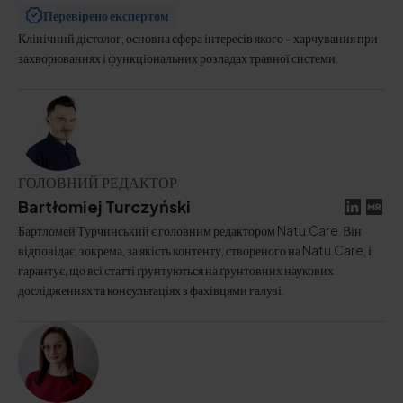
Перевірено експертом
Клінічний дієтолог, основна сфера інтересів якого - харчування при
захворюваннях і функціональних розладах травної системи.
ГОЛОВНИЙ РЕДАКТОР
Bartłomiej Turczyński
Бартломей Турчинський є головним редактором Natu.Care. Він
відповідає, зокрема, за якість контенту, створеного на Natu.Care, і
гарантує, що всі статті ґрунтуються на ґрунтовних наукових
дослідженнях та консультаціях з фахівцями галузі.