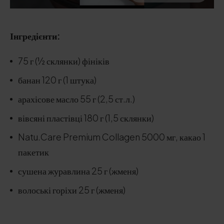
Інгредієнти:
75 г (½ склянки) фініків
банан 120 г (1 штука)
арахісове масло 55 г (2,5 ст.л.)
вівсяні пластівці 180 г (1,5 склянки)
Natu.Care Premium Collagen 5000 мг, какао 1
пакетик
сушена журавлина 25 г (жменя)
волоські горіхи 25 г (жменя)