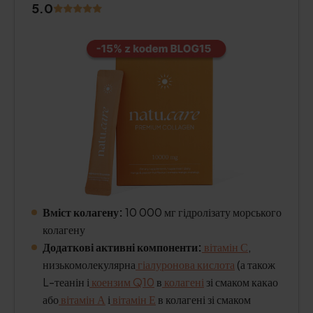
5.0
Вміст колагену:
10 000 мг гідролізату морського
колагену
Додаткові активні компоненти:
вітамін С
,
низькомолекулярна
гіалуронова кислота
(а також
L-теанін і
коензим Q10
в
колагені
зі смаком какао
або
вітамін А
і
вітамін Е
в колагені зі смаком