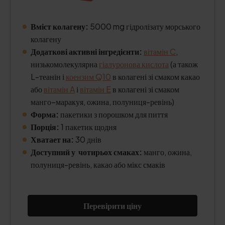
Вміст колагену:
5000 mg гідролізату морського
колагену
Додаткові активні інгредієнти:
вітамін C
,
низькомолекулярна
гіалуронова кислота
(а також
L-теанін і
коензим Q10
в колагені зі смаком какао
або
вітамін A
і
вітамін E
в колагені зі смаком
манго–маракуя, ожина, полуниця-ревінь)
Форма:
пакетики з порошком для пиття
Порція:
1 пакетик щодня
Хватает на:
30 днів
Доступний у чотирьох смаках:
манго, ожина,
полуниця-ревінь, какао або мікс смаків
Перевірити ціну