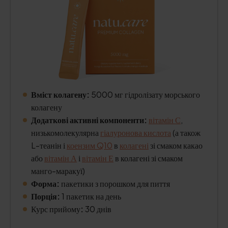
Вміст колагену:
5000 мг гідролізату морського
колагену
Додаткові активні компоненти:
вітамін С
,
низькомолекулярна
гіалуронова кислота
(а також
L-теанін і
коензим Q10
в
колагені
зі смаком какао
або
вітамін А
і
вітамін Е
в колагені зі смаком
манго-маракуї)
Форма:
пакетики з порошком для пиття
Порція:
1 пакетик на день
Курс прийому
:
30 днів