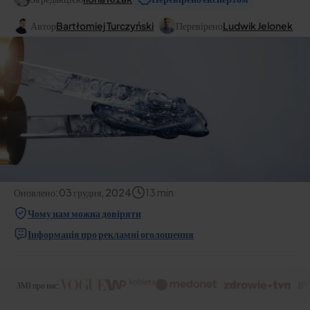
Автор
Bartłomiej Turczyński
Перевірено
Ludwik Jelonek
Оновлено:
03 грудня, 2024
13
min
Чому нам можна довіряти
Інформація про рекламні оголошення
ЗМІ про нас: