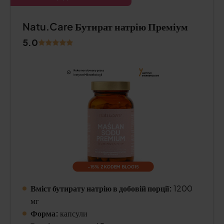
Natu.Care Бутират натрію Преміум
5.0
Вміст бутирату натрію в добовій порції:
1200
мг
Форма:
капсули