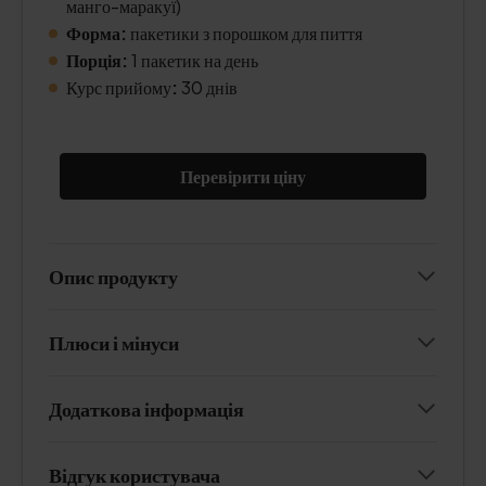
манго-маракуї)
Форма:
пакетики з порошком для пиття
Порція:
1 пакетик на день
Курс прийому
:
30 днів
Перевірити ціну
Опис продукту
Плюси і мінуси
Додаткова інформація
Відгук користувача