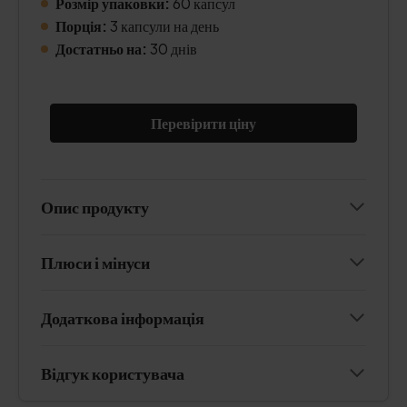
Розмір упаковки:
60 капсул
Порція:
3 капсули на день
Достатньо на:
30 днів
Перевірити ціну
Опис продукту
Плюси і мінуси
Додаткова інформація
Відгук користувача