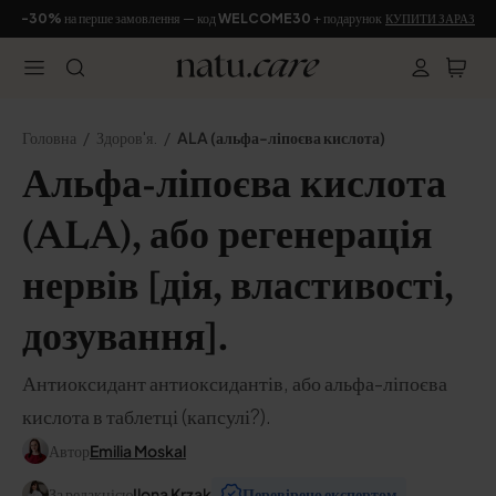
-30%
на перше замовлення — код
WELCOME30
+ подарунок
КУПИТИ ЗАРАЗ
Головна
Здоров'я.
ALA (альфа-ліпоєва кислота)
Альфа-ліпоєва кислота
(ALA), або регенерація
нервів [дія, властивості,
дозування].
Антиоксидант антиоксидантів, або альфа-ліпоєва
кислота в таблетці (капсулі?).
Автор
Emilia Moskal
За редакцією
Ilona Krzak
Перевірено експертом