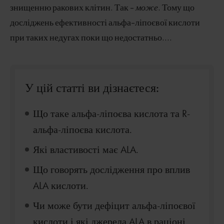
знищенню ракових клітин. Так -
може
. Тому що
досліджень ефективності альфа-ліпоєвої кислоти
при таких недугах поки що недостатньо....
У цій статті ви дізнаєтеся:
Що таке альфа-ліпоєва кислота та R-
альфа-ліпоєва кислота.
Які властивості має ALA.
Що говорять дослідження про вплив
ALA кислоти.
Чи може бути дефіцит альфа-ліпоєвої
кислоти і які джерела ALA в раціоні