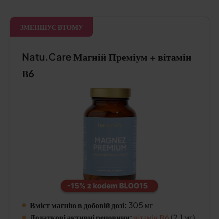
ЗМЕНШУЄ ВТОМУ
Natu.Care Магній Преміум + вітамін
В6
Вміст магнію в добовій дозі:
305 мг
Додаткові активні речовини:
вітамін В6
(2,1 мг)