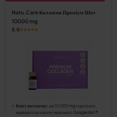
Natu.Care Коллаген Преміум Шот
10000 mg
5.0
Вміст коллагену:
аж 10 000 mg гідролізату
маркового коллагену морського Seagarden
®