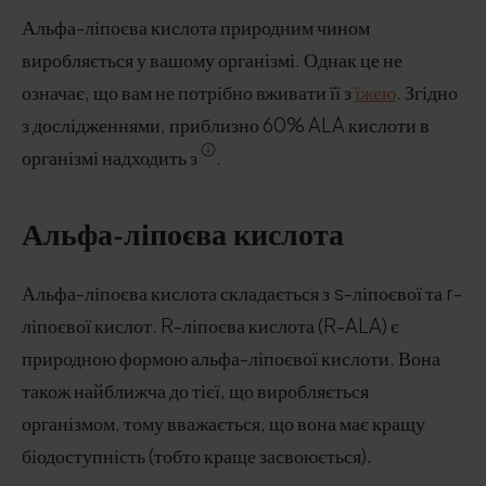
Альфа-ліпоєва кислота природним чином
виробляється у вашому організмі. Однак це не
означає, що вам не потрібно вживати її з
їжею
. Згідно
з дослідженнями, приблизно 60% ALA кислоти в
організмі надходить з
.
Альфа-ліпоєва кислота
Альфа-ліпоєва кислота складається з s-ліпоєвої та r-
ліпоєвої кислот. R-ліпоєва кислота (R-ALA) є
природною формою альфа-ліпоєвої кислоти. Вона
також найближча до тієї, що виробляється
організмом, тому вважається, що вона має кращу
біодоступність (тобто краще засвоюється).