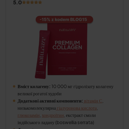
5.0
Вміст колагену:
10 000 мг гідролізату колагену
великої рогатої худоби
Додаткові активні компоненти:
вітамін С
,
низькомолекулярна
гіалуронова кислота
,
глюкозамін
,
хондроїтин
, екстракт смоли
індійського ладану (boswellia serrata)