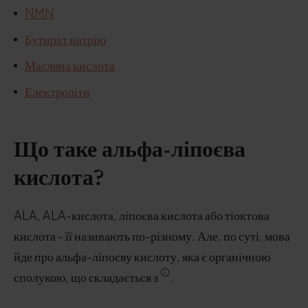
NMN
Бутират натрію
Масляна кислота
Електроліти
Що таке альфа-ліпоєва
кислота?
ALA, ALA-кислота, ліпоєва кислота або тіоктова
кислота - її називають по-різному. Але, по суті, мова
йде про альфа-ліпоєву кислоту, яка є органічною
сполукою, що складається з
.