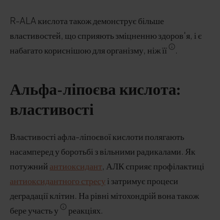
R-ALA кислота також демонструє більше
властивостей, що сприяють зміцненню здоров'я, і є
набагато кориснішою для організму, ніж її
.
Альфа-ліпоєва кислота:
властивості
Властивості афла-ліпоєвої кислоти полягають
насамперед у боротьбі з вільними радикалами. Як
потужний
антиоксидант
, АЛК сприяє профілактиці
антиоксидантного стресу
і затримує процеси
деградації клітин. На рівні мітохондрій вона також
бере участь у
реакціях.