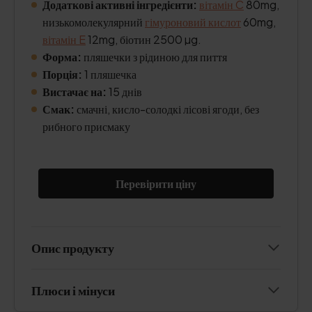
Додаткові активні інгредієнти:
вітамін C
80mg,
низькомолекулярний
гімуроновий кислот
60mg,
вітамін E
12mg, біотин 2500 µg.
Форма:
пляшечки з рідиною для пиття
Порція:
1 пляшечка
Вистачає на:
15 днів
Смак:
смачні, кисло-солодкі лісові ягоди, без
рибного присмаку
Перевірити ціну
Опис продукту
Плюси і мінуси