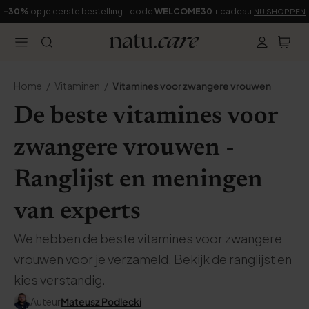
-30%
op je eerste bestelling - code
WELCOME30
+ cadeau
NU SHOPPEN
Home
Vitaminen
Vitamines voor zwangere vrouwen
De beste vitamines voor
zwangere vrouwen -
Ranglijst en meningen
van experts
We hebben de beste vitamines voor zwangere
vrouwen voor je verzameld. Bekijk de ranglijst en
kies verstandig.
Auteur
Mateusz Podlecki