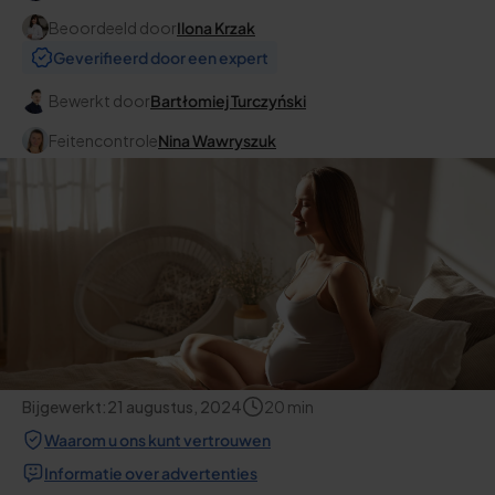
Beoordeeld door
Ilona Krzak
Geverifieerd door een expert
Bewerkt door
Bartłomiej Turczyński
Feitencontrole
Nina Wawryszuk
Bijgewerkt:
21 augustus, 2024
20
min
Waarom u ons kunt vertrouwen
Informatie over advertenties