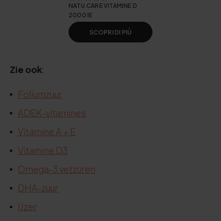
NATU.CARE VITAMINE D
2000 IE
SCOPRI DI PIÙ
Zie ook
:
Foliumzuur
ADEK-vitamines
Vitamine A + E
Vitamine D3
Omega-3 vetzuren
DHA-zuur
IJzer