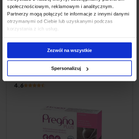
Aanvullende informatie
społecznościowym, reklamowym i analitycznym.
Partnerzy mogą połączyć te informacje z innymi danymi
Deskundigen
otrzymanymi od Ciebie lub uzyskanymi podczas
korzystania z ich usług.
Zezwól na wszystkie
Pregna Plus, voor zwangere vrouwen
en vrouwen die borstvoeding geven,
Spersonalizuj
30 capsules
4.6