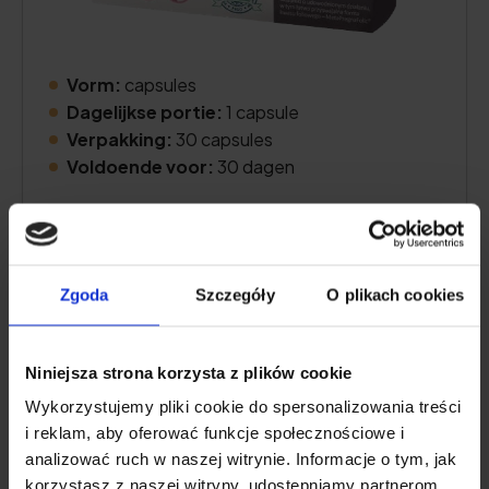
Vorm:
capsules
Dagelijkse portie:
1 capsule
Verpakking:
30 capsules
Voldoende voor:
30 dagen
Prijs controleren
Zgoda
Szczegóły
O plikach cookies
Productbeschrijving
Niniejsza strona korzysta z plików cookie
Wykorzystujemy pliki cookie do spersonalizowania treści
Voor- en nadelen
i reklam, aby oferować funkcje społecznościowe i
analizować ruch w naszej witrynie. Informacje o tym, jak
korzystasz z naszej witryny, udostępniamy partnerom