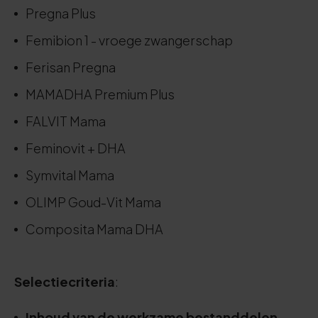
Pregna Plus
Femibion 1 - vroege zwangerschap
Ferisan Pregna
MAMADHA Premium Plus
FALVIT Mama
Feminovit + DHA
Symvital Mama
OLIMP Goud-Vit Mama
Composita Mama DHA
Selectiecriteria
:
Inhoud van de werkzame bestanddelen
.