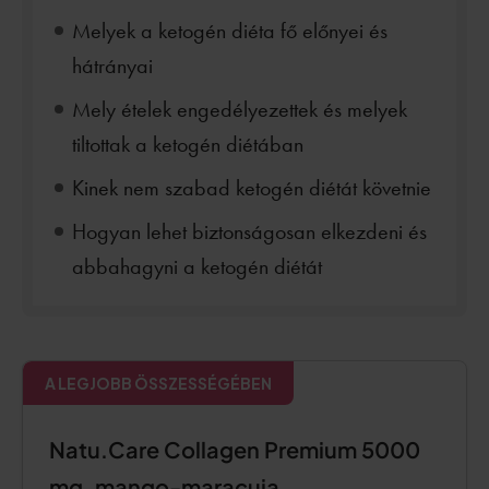
Melyek a ketogén diéta fő előnyei és
hátrányai
Mely ételek engedélyezettek és melyek
tiltottak a ketogén diétában
Kinek nem szabad ketogén diétát követnie
Hogyan lehet biztonságosan elkezdeni és
abbahagyni a ketogén diétát
A LEGJOBB ÖSSZESSÉGÉBEN
Natu.Care Collagen Premium 5000
mg, mango-maracuja