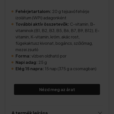
Fehérjetartalom:
20 g tejsavófehérje
izolátum (WPI) adagonként
További aktív összetevők:
C-vitamin, B-
vitaminok (B1, B2, B3, B5, B6, B7, B9, B12), E-
vitamin, K-vitamin, króm, akác rost,
fügekaktusz kivonat, bogáncs, szőlőmag,
mezei zsurló
Forma:
vízben oldható por
Napi adag:
25 g
Elég 15 napra:
15 nap (375 g a csomagban)
Nézd meg az árat
A termék leírása