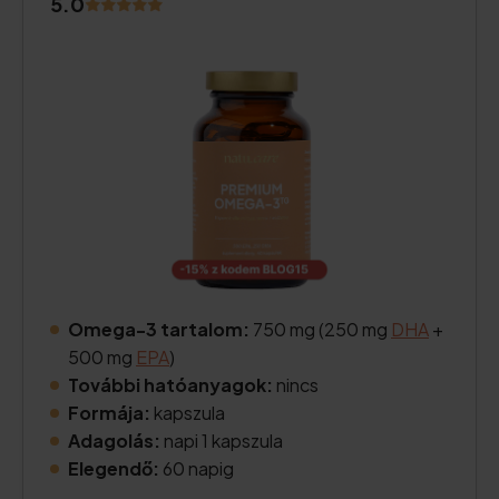
5.0
Omega-3 tartalom:
750 mg (250 mg
DHA
+
500 mg
EPA
)
További hatóanyagok:
nincs
Formája:
kapszula
Adagolás:
napi 1 kapszula
Elegendő:
60 napig