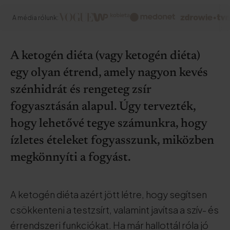
A média rólunk:
A ketogén diéta (vagy ketogén diéta)
egy olyan étrend, amely nagyon kevés
szénhidrát és rengeteg zsír
fogyasztásán alapul. Úgy tervezték,
hogy lehetővé tegye számunkra, hogy
ízletes ételeket fogyasszunk, miközben
megkönnyíti a fogyást.
A ketogén diéta azért jött létre, hogy segítsen
csökkenteni a testzsírt, valamint javítsa a szív- és
érrendszeri funkciókat. Ha már hallottál róla jó