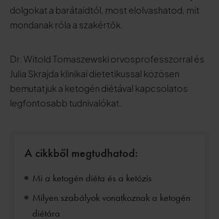
dolgokat a barátaidtól, most elolvashatod, mit
mondanak róla a szakértők.
Dr. Witold Tomaszewski orvosprofesszorral és
Julia Skrajda klinikai dietetikussal közösen
bemutatjuk a ketogén diétával kapcsolatos
legfontosabb tudnivalókat.
A cikkből megtudhatod:
Mi a ketogén diéta és a ketózis
Milyen szabályok vonatkoznak a ketogén
diétára