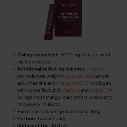
Collagen content:
5000 mg of hydrolysed
marine collagen
Additional active ingredients:
vitamin C
,
low molecular weight
hyaluronic acid
(as well
as L-theanine and
coenzyme Q10
in collagen
with cocoa flavour or
vitamin A
and
vitamin E
in
collagen with mango-passionfruit, blackberry,
strawberry-rhubarb)
Form:
sachets with powder for drinking
Portion:
1 sachet daily
Sufficient for:
30 days