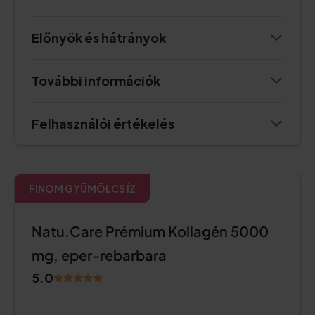
Előnyök és hátrányok
További információk
Felhasználói értékelés
FINOM GYÜMÖLCS ÍZ
Natu.Care Prémium Kollagén 5000
mg, eper-rebarbara
5.0