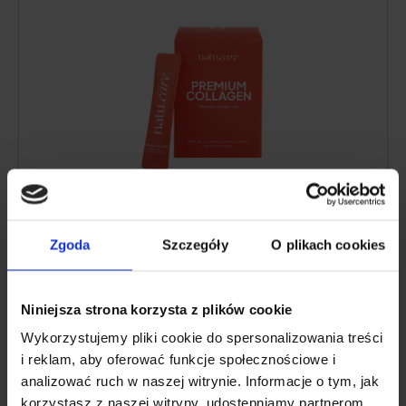
Kollagén tartalom:
5000 mg tengeri
kollagén hidrolizátum
Zgoda
Szczegóły
O plikach cookies
További hatóanyagok:
C-vitamin
, alacsony
molekulájú
hialuronsav
(valamint L-teanin
és
koenzim Q10
kakaó ízű kollagénben,
Niniejsza strona korzysta z plików cookie
vagy
A-vitamin
és
E-vitamin
mangó-
Wykorzystujemy pliki cookie do spersonalizowania treści
passiógyümölcs, szeder, eper-rebarbara ízű
i reklam, aby oferować funkcje społecznościowe i
kollagénben)
analizować ruch w naszej witrynie. Informacje o tym, jak
Forma:
italporos tasakok
korzystasz z naszej witryny, udostępniamy partnerom