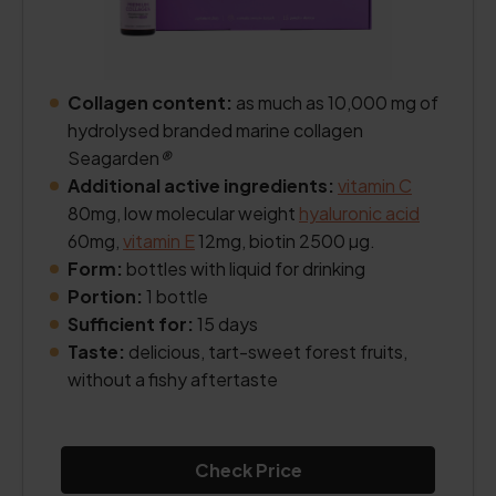
Collagen content:
as much as 10,000 mg of
hydrolysed branded marine collagen
Seagarden
®
Additional active ingredients:
vitamin C
80mg, low molecular weight
hyaluronic acid
60mg,
vitamin E
12mg, biotin 2500 µg.
Form:
bottles with liquid for drinking
Portion:
1 bottle
Sufficient for:
15 days
Taste:
delicious, tart-sweet forest fruits,
without a fishy aftertaste
Check Price