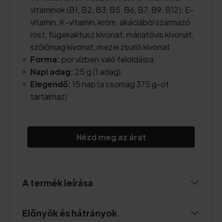
vitaminok (B1, B2, B3, B5, B6, B7, B9, B12), E-
vitamin, K-vitamin, króm, akáciából származó
rost, fügekaktusz kivonat, máriatövis kivonat,
szőlőmag kivonat, mezei zsurló kivonat
Forma:
por vízben való feloldásra
Napi adag:
25 g (1 adag)
Elegendő:
15 nap (a csomag 375 g-ot
tartalmaz)
Nézd meg az árat
A termék leírása
Előnyök és hátrányok