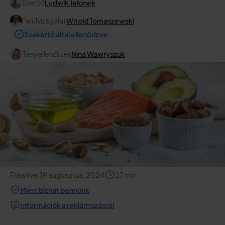
Szerző
Ludwik Jelonek
Felülvizsgálat
Witold Tomaszewski
Szakértő által ellenőrizve
Tényellenőrzés
Nina Wawryszuk
Frissítve:
19 augusztus, 2024
27
min
Miért bízhat bennünk
Információk a reklámozásról