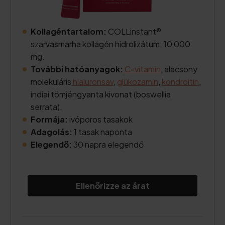
Kollagéntartalom:
COLLinstant®
szarvasmarha kollagén hidrolizátum: 10 000
mg.
További hatóanyagok:
C-vitamin
, alacsony
molekuláris
hialuronsav
,
glükozamin
,
kondroitin
,
indiai tömjéngyanta kivonat (boswellia
serrata).
Formája:
ivóporos tasakok
Adagolás:
1 tasak naponta
Elegendő:
30 napra elegendő
Ellenőrizze az árat