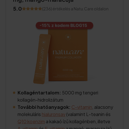
5.0
(236) értékelés a Natu.Care oldalon
Kollagéntartalom:
5000 mg tengeri
kollagén-hidrolizátum
További hatóanyagok:
C-vitamin
, alacsony
molekuláris
hialuronsav
(valamint L-teanin és
Q10 koenzim
a kakaó ízű kollagénben, illetve
A-vitamin
és
E-vitamin
a mangó-maracuja ízű