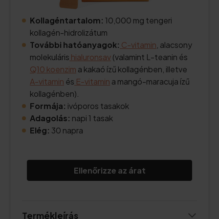
Kollagéntartalom:
10,000 mg tengeri
kollagén-hidrolizátum
További hatóanyagok:
C-vitamin
, alacsony
molekuláris
hialuronsav
(valamint L-teanin és
Q10 koenzim
a kakaó ízű kollagénben, illetve
A-vitamin
és
E-vitamin
a mangó-maracuja ízű
kollagénben).
Formája:
ivóporos tasakok
Adagolás:
napi 1 tasak
Elég:
30 napra
Ellenőrizze az árat
Termékleírás