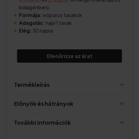
kollagénben).
Formája:
ivóporos tasakok
Adagolás:
napi 1 tasak
Elég:
30 napra
Ellenőrizze az árat
Termékleírás
Előnyök és hátrányok
További információk