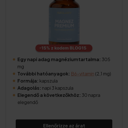
Egy napi adag magnéziumtartalma:
305
mg
További hatóanyagok:
B6-vitamin
(2,1 mg)
Formája:
kapszula
Adagolás:
napi 3 kapszula
Elegendő a következőkhöz:
30 napra
elegendő
Ellenőrizze az árat