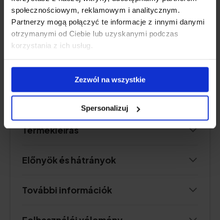
Adag:
1 tasak naponta
społecznościowym, reklamowym i analitycznym.
Elég:
30 nap
Partnerzy mogą połączyć te informacje z innymi danymi
Elérhető négy ízben:
mangó, szeder, eper-
otrzymanymi od Ciebie lub uzyskanymi podczas
rebarbara, kakaó vagy ízmix
korzystania z ich usług.
Zezwól na wszystkie
Nézd meg az árat
Spersonalizuj
Termékleírás
Előnyök és hátrányok
További információk
Felhasználói vélemény