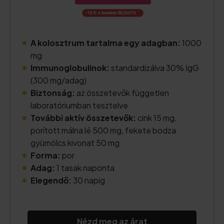
A kolosztrum tartalma egy adagban:
1000
mg
Immunoglobulinok:
standardizálva 30% IgG
(300 mg/adag)
Biztonság:
az összetevők független
laboratóriumban tesztelve
További aktív összetevők:
cink 15 mg,
porított málna lé 500 mg, fekete bodza
gyümölcs kivonat 50 mg
Forma:
por
Adag:
1 tasak naponta
Elegendő:
30 napig
Nézd meg az árat