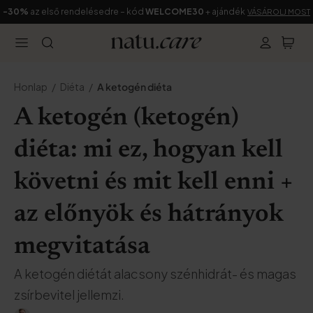
-30%
az első rendelésedre – kód
WELCOME30
+ ajándék
VÁSÁROLJ MOST
Honlap
Diéta
A ketogén diéta
A ketogén (ketogén)
diéta: mi ez, hogyan kell
követni és mit kell enni +
az előnyök és hátrányok
megvitatása
A ketogén diétát alacsony szénhidrát- és magas
zsírbevitel jellemzi.