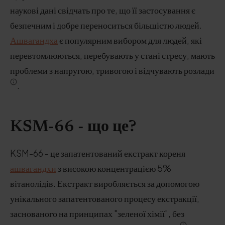
наукові дані свідчать про те, що її застосування є
безпечним і добре переноситься більшістю людей.
Ашвагандха
є популярним вибором для людей, які
перевтомлюються, перебувають у стані стресу, мають
проблеми з напругою, тривогою і відчувають розлади
.
KSM-66 - що це?
KSM-66 - це запатентований екстракт кореня
ашвагандхи
з високою концентрацією 5%
вітанолідів. Екстракт виробляється за допомогою
унікального запатентованого процесу екстракції,
заснованого на принципах "зеленої хімії", без