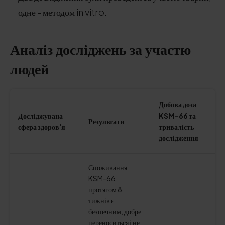
одне - методом in vitro.
Аналіз досліджень за участю
людей
Добова доза
Досліджувана
KSM-66 та
Результати
сфера здоров'я
тривалість
дослідження
Споживання
KSM-66
протягом 8
тижнів є
безпечним, добре
переноситься і не