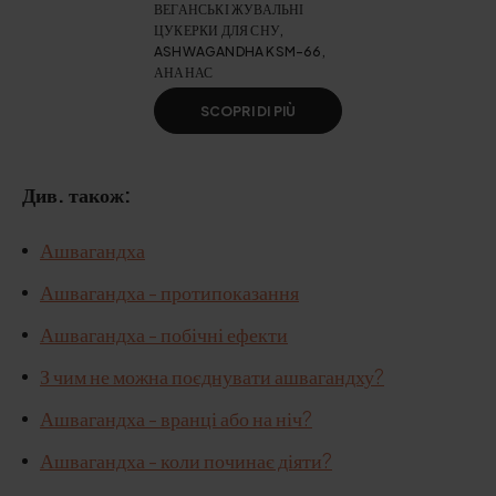
ВЕГАНСЬКІ ЖУВАЛЬНІ
ЦУКЕРКИ ДЛЯ СНУ,
ASHWAGANDHA KSM-66,
АНАНАС
SCOPRI DI PIÙ
Див. також:
Ашвагандха
Ашвагандха - протипоказання
Ашвагандха - побічні ефекти
З чим не можна поєднувати ашвагандху?
Ашвагандха - вранці або на ніч?
Ашвагандха - коли починає діяти?