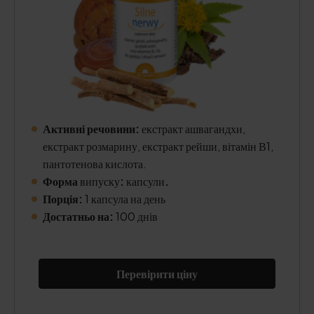
Активні речовини:
екстракт ашвагандхи,
екстракт розмарину, екстракт рейши, вітамін В1,
пантотенова кислота.
Форма
випуску
:
капсули
.
Порція:
1 капсула на день
Достатньо на:
100 днів
Перевірити ціну