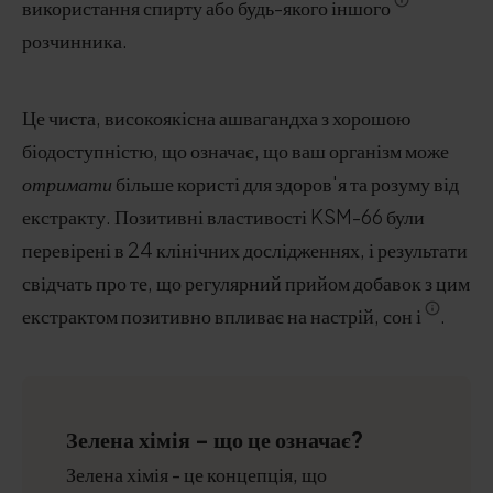
використання спирту або будь-якого іншого
розчинника.
Це чиста, високоякісна ашвагандха з хорошою
біодоступністю, що означає, що ваш організм може
отримати
більше користі для здоров'я та розуму від
екстракту. Позитивні властивості KSM-66 були
перевірені в 24 клінічних дослідженнях, і результати
свідчать про те, що регулярний прийом добавок з цим
екстрактом позитивно впливає на настрій, сон і
.
Зелена хімія - що це означає?
Зелена хімія - це концепція, що