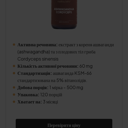
Активна речовина:
екстракт з кореня ашваганди
(ashwagandha) та з плодових тіл гриба
Cordyceps sinensis
Кількість активної речовини:
60 mg
Стандартизація:
ашваганда KSM-66
стандартизована на 5% вітанолідів.
Добова порція:
1 мірка - 500 mg
Упаковка:
120 порцій
Хватает на:
3 місяці
Перевірити ціну