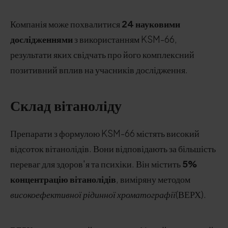
Компанія може похвалитися
24 науковими
дослідженнями
з використанням KSM-66,
результати яких свідчать про його комплексний
позитивний вплив на учасників дослідження.
Склад вітаноліду
Препарати з формулою KSM-66 містять високий
відсоток вітанолідів. Вони відповідають за більшість
переваг для здоров'я та психіки. Він містить
5%
концентрацію вітанолідів
, виміряну методом
високоефективної рідинної хроматографії
(ВЕРХ).