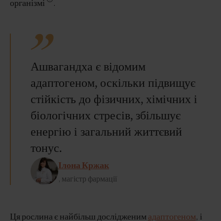
організмі
.
Ашвагандха є відомим
адаптогеном, оскільки підвищує
стійкість до фізичних, хімічних і
біологічних стресів, збільшує
енергію і загальний життєвий
тонус.
Ілона Кржак
, магістр фармації
Ця рослина є найбільш дослідженим
адаптогеном
, і