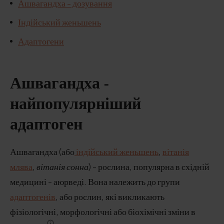
Ашвагандха - дозування
Індійський женьшень
Адаптогени
Ашвагандха -
найпопулярніший
адаптоген
Ашвагандха (або
індійський женьшень
,
вітанія
млява
,
вітанія сонна
) - рослина, популярна в східній
медицині - аюрведі. Вона належить до групи
адаптогенів
, або рослин, які викликають
фізіологічні, морфологічні або біохімічні зміни в