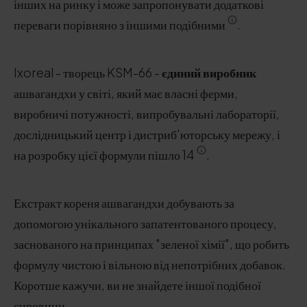
інших на ринку і може запропонувати додаткові
переваги порівняно з іншими подібними
.
Ixoreal - творець KSM-66 -
єдиний виробник
ашвагандхи у світі, який має власні ферми,
виробничі потужності, випробувальні лабораторії,
дослідницький центр і дистриб'юторську мережу, і
на розробку цієї формули пішло 14
.
Екстракт кореня ашвагандхи добувають за
допомогою унікального запатентованого процесу,
заснованого на принципах "зеленої хімії", що робить
формулу чистою і вільною від непотрібних добавок.
Коротше кажучи, ви не знайдете іншої подібної
сировини.