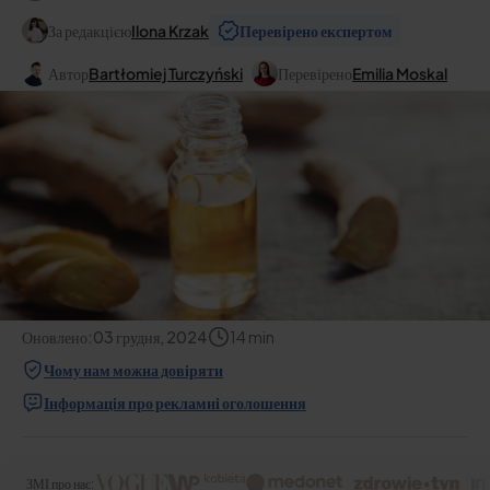
За редакцією
Ilona Krzak
Перевірено експертом
Автор
Bartłomiej Turczyński
Перевірено
Emilia Moskal
Оновлено:
03 грудня, 2024
14
min
Чому нам можна довіряти
Інформація про рекламні оголошення
ЗМІ про нас: