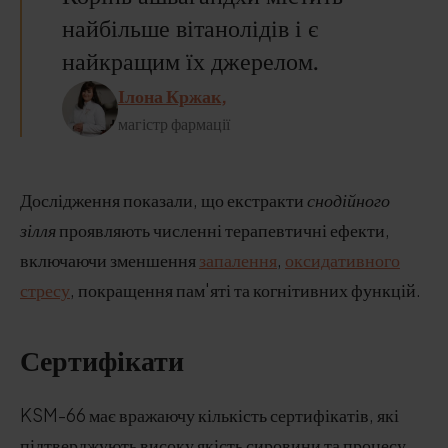
найбільше вітанолідів і є
найкращим їх джерелом.
Ілона Кржак,
магістр фармації
Дослідження показали, що екстракти
снодійного
зілля
проявляють численні терапевтичні ефекти,
включаючи зменшення
запалення
,
оксидативного
стресу
, покращення пам'яті та когнітивних функцій.
Сертифікати
KSM-66 має вражаючу кількість сертифікатів, які
підтверджують високу якість сировини та процесу