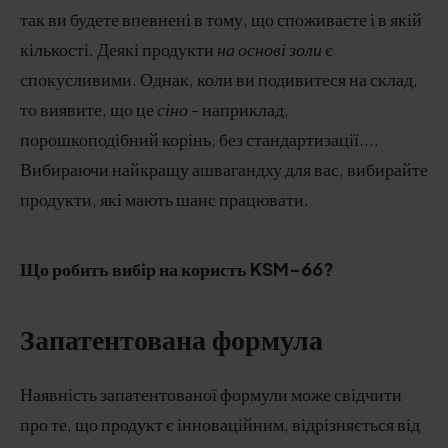
так ви будете впевнені в тому, що споживаєте і в якій
кількості. Деякі продукти
на основі золи
є
спокусливими. Однак, коли ви подивитеся на склад,
то виявите, що це
сіно
- наприклад,
порошкоподібний корінь, без стандартизації....
Вибираючи найкращу ашвагандху для вас, вибирайте
продукти, які мають шанс працювати.
Що робить вибір на користь KSM-66?
Запатентована формула
Наявність запатентованої формули може свідчити
про те, що продукт є інноваційним, відрізняється від