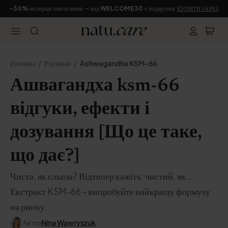
-30%
на перше замовлення — код
WELCOME30
+ подарунок
КУПИТИ ЗАРАЗ
Головна
Рослини
Ashwagandha KSM-66
Ашвагандха ksm-66
відгуки, ефекти і
дозування [Що це таке,
що дає?]
Чиста, як сльоза? Відтепер кажіть: чистий, як ...
Екстракт KSM-66 - випробуйте найкращу формулу
на ринку.
Автор
Nina Wawryszuk