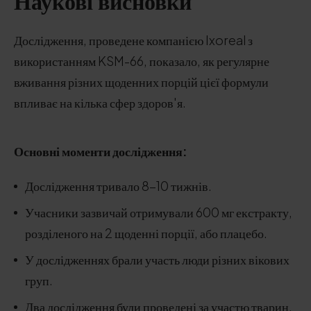
Наукові висновки
Дослідження, проведене компанією Ixoreal з
використанням KSM-66, показало, як регулярне
вживання різних щоденних порцій цієї формули
впливає на кілька сфер здоров'я.
Основні моменти дослідження:
Дослідження тривало 8-10 тижнів.
Учасники зазвичай отримували 600 мг екстракту,
розділеного на 2 щоденні порції, або плацебо.
У дослідженнях брали участь люди різних вікових
груп.
Два дослідження були проведені за участю тварин,