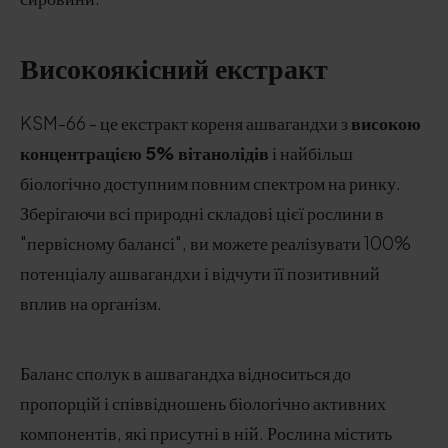
Високоякісний екстракт
KSM-66 - це екстракт кореня ашвагандхи з
високою
концентрацією 5% вітанолідів
і найбільш
біологічно доступним повним спектром на ринку.
Зберігаючи всі природні складові цієї рослини в
"первісному балансі", ви можете реалізувати 100%
потенціалу ашвагандхи і відчути її позитивний
вплив на організм.
Баланс сполук в ашвагандха відноситься до
пропорцій і співвідношень біологічно активних
компонентів, які присутні в ній. Рослина містить