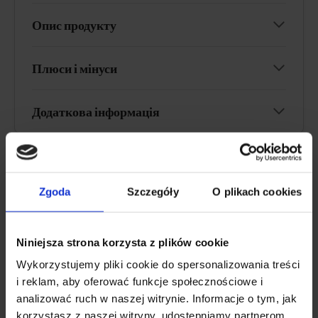
Опис продукту
Плюси і мінуси
Додаткова інформація
ПІДТРИМУЄ РОЗУМОВІ ЗУСИЛЛЯ
Zgoda
Szczegóły
O plikach cookies
Solve Labs Brain Tech Memory
&amp; Focus, адаптогени, капсули
Niniejsza strona korzysta z plików cookie
Wykorzystujemy pliki cookie do spersonalizowania treści
4.4
i reklam, aby oferować funkcje społecznościowe i
analizować ruch w naszej witrynie. Informacje o tym, jak
korzystasz z naszej witryny, udostępniamy partnerom