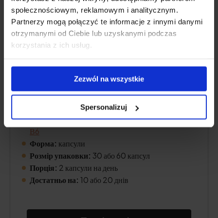
społecznościowym, reklamowym i analitycznym.
Partnerzy mogą połączyć te informacje z innymi danymi
otrzymanymi od Ciebie lub uzyskanymi podczas
korzystania z ich usług.
Zezwól na wszystkie
Склад:
бакопа Моньєрі, готу кола, родіола
Spersonalizuj
рожева, женьшень, глюконат цинку, холін,
вітамін
В6
Форма:
капсули
Розмір упаковки:
30 або 60 капсул
Порція:
2 капсули на день
Достатньо на:
10 або 20 днів