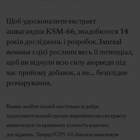
Щоб удосконалити екстракт
ашвагандхи KSM-66, знадобилося 14
років досліджень і розробок. Ixoreal
вичавив
з цієї рослини весь її потенціал,
щоб ви відчули всю силу аюрведи під
час прийому добавок, а не... безплідне
розчарування.
Важко знайти інший настільки ж добре
задокументований процес виробництва екстракту
ашвагандхи та вражаючу кількість власних
досліджень. Творці KSM-66
доклали
максимум