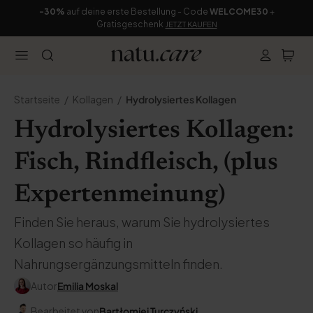
-30%
auf deine erste Bestellung - Code
WELCOME30
+
Gratisgeschenk
JETZT KAUFEN
Startseite
Kollagen
Hydrolysiertes Kollagen
Hydrolysiertes Kollagen:
Fisch, Rindfleisch, (plus
Expertenmeinung)
Finden Sie heraus, warum Sie hydrolysiertes
Kollagen so häufig in
Nahrungsergänzungsmitteln finden.
Autor
Emilia Moskal
Bearbeitet von
Bartłomiej Turczyński