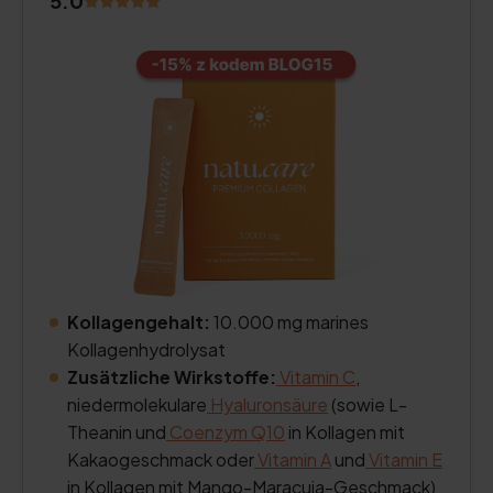
5.0
Kollagengehalt:
10.000 mg marines
Kollagenhydrolysat
Zusätzliche Wirkstoffe:
Vitamin C
,
niedermolekulare
Hyaluronsäure
(sowie L-
Theanin und
Coenzym Q10
in Kollagen mit
Kakaogeschmack oder
Vitamin A
und
Vitamin E
in Kollagen mit Mango-Maracuja-Geschmack)