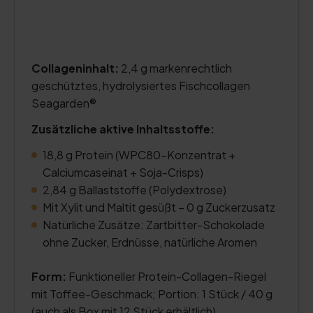
Collageninhalt:
2,4 g markenrechtlich
geschütztes, hydrolysiertes Fischcollagen
Seagarden®
Zusätzliche aktive Inhaltsstoffe:
18,8 g Protein (WPC80-Konzentrat +
Calciumcaseinat + Soja-Crisps)
2,84 g Ballaststoffe (Polydextrose)
Mit Xylit und Maltit gesüßt – 0 g Zuckerzusatz
Natürliche Zusätze: Zartbitter-Schokolade
ohne Zucker, Erdnüsse, natürliche Aromen
Form:
Funktioneller Protein-Collagen-Riegel
mit Toffee-Geschmack; Portion: 1 Stück / 40 g
(auch als Box mit 12 Stück erhältlich)