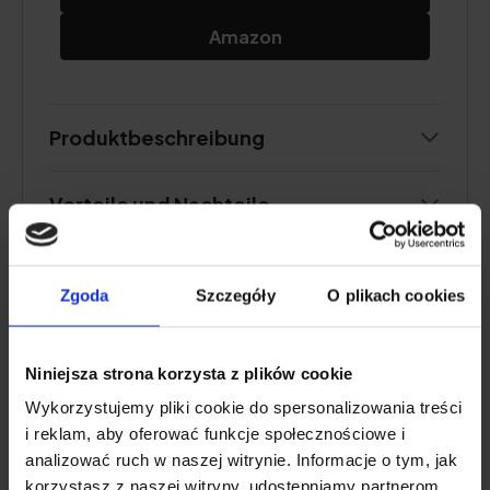
Amazon
Produktbeschreibung
Vorteile und Nachteile
Zgoda
Szczegóły
O plikach cookies
AM BESTEN FÜR GELENKE
Natu.Care Kollagen Premium 10000
Niniejsza strona korzysta z plików cookie
mg, Kirsche
Wykorzystujemy pliki cookie do spersonalizowania treści
i reklam, aby oferować funkcje społecznościowe i
5.0
analizować ruch w naszej witrynie. Informacje o tym, jak
korzystasz z naszej witryny, udostępniamy partnerom