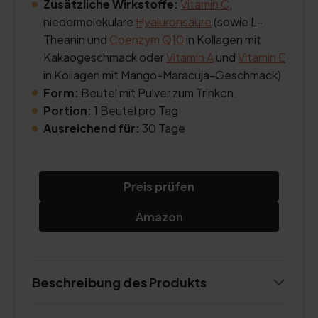
Zusätzliche Wirkstoffe:
Vitamin C
,
niedermolekulare
Hyaluronsäure
(sowie L-
Theanin und
Coenzym Q10
in Kollagen mit
Kakaogeschmack oder
Vitamin A
und
Vitamin E
in Kollagen mit Mango-Maracuja-Geschmack)
Form:
Beutel mit Pulver zum Trinken.
Portion:
1 Beutel pro Tag
Ausreichend für:
30 Tage
Preis prüfen
Amazon
Beschreibung des Produkts