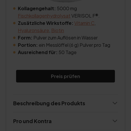
Kollagengehalt:
5000 mg
Fischkollagenhydrolysat
VERISOL F®.
Zusätzliche Wirkstoffe:
Vitamin C
,
Hyaluronsäure
,
Biotin
Form:
Pulver zum Auflösen in Wasser
Portion:
ein Messlöffel (6 g) Pulver pro Tag
Ausreichend für:
50 Tage
Preis prüfen
Beschreibung des Produkts
Pro und Kontra