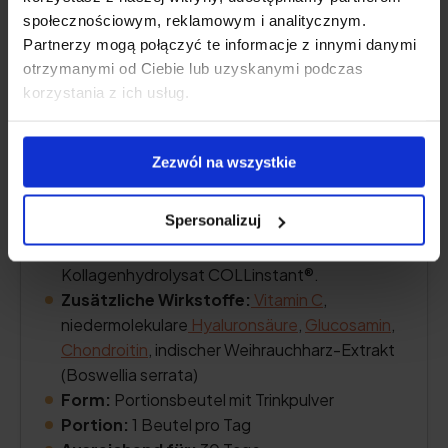
społecznościowym, reklamowym i analitycznym.
Partnerzy mogą połączyć te informacje z innymi danymi
otrzymanymi od Ciebie lub uzyskanymi podczas
korzystania z ich usług.
Zezwól na wszystkie
Spersonalizuj
Gehalt an Kollagen:
10.000 mg bovines
Kollagenhydrolysat COLLinstant®.
Zusätzliche Wirkstoffe:
Vitamin C
,
niedermolekulare
Hyaluronsäure
,
Glucosamin
,
Chondroitin
, indischer Weihrauchharz-Extrakt
(Boswellia serrata)
Form:
Portionsbeutel mit Trinkpulver
Portion:
1 Beutel pro Tag