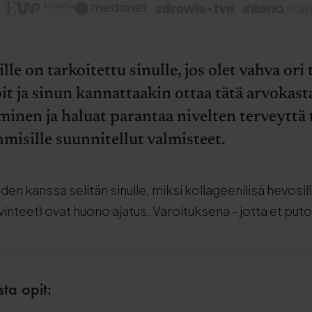
le on tarkoitettu sinulle, jos olet vahva ori 
it ja sinun kannattaakin ottaa tätä arvokasta
hminen ja haluat parantaa nivelten terveyttä
ihmisille suunnitellut valmisteet.
en kanssa selitän sinulle, miksi kollageenilisä hevosill
avinteet) ovat huono ajatus. Varoituksena - jotta et put
sta opit: