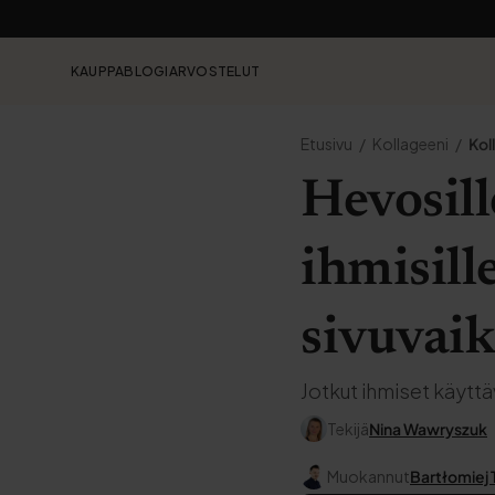
KAUPPA
BLOGI
ARVOSTELUT
Etusivu
Kollageeni
Kol
Hevosill
ihmisille
sivuvai
Jotkut ihmiset käyttävä
Tekijä
Nina Wawryszuk
Muokannut
Bartłomiej 