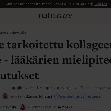
-30%
ensimmäiseen tilaukseen - koodi
WELCOME30
+ lahja
OSTA NYT
lageeni hevosille
e tarkoitettu kollagee
 - lääkärien mielipitee
kutukset
t eläimille tarkoitettuja lisäravinteita. Mitä seurauksia 
Tarkistanut
Kacper Nihalani
Asiantuntijan varmistama
Turczyński
Faktantarkistus
Emilia Moskal