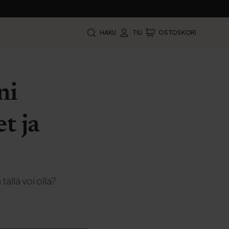
HAKU
TILI
OSTOSKORI
ni
t ja
tällä voi olla?