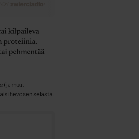
tai kilpaileva
 proteiinia.
 tai pehmentää
e (ja muut
oaisi hevosen selästä.