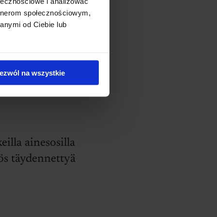
ołecznościowe i analizować
artnerom społecznościowym,
anymi od Ciebie lub
eellinen ilmaisu.
ezwól na wszystkie
eilla ainesosilla
yös täydennettyä