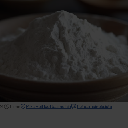
24
11
min
Miksi voit luottaa meihin
Tietoa mainoksista