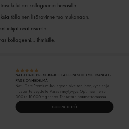
itäisi kuluttaa kollageenia hevosille.
uksia tällainen lisäravinne tuo mukanaan.
ntuntijat ovat asiasta.
as kollageeni... ihmisille.
NATU.CARE PREMIUM-KOLLAGEENI 5000 MG, MANGO-
PASSIONHEDELMÄ
Natu.Care Premium-kollageeni nivelten, ihon, kynsien ja
hiusten terveydelle. Paras imeytyvyys. Optimaalinen 5
000 tai 10 000 mg annos. Testattu riippumattomassa
laboratoriossa.
SCOPRI DI PIÙ