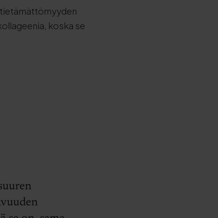
a, tietämättömyyden
kollageenia, koska se
 suuren
tavuuden