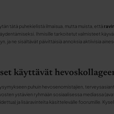
ytän tätä puhekielistä ilmaisua, mutta muista, että
ravi
äydentämiseksi. Ihmisille tarkoitetut valmisteet käyvät
 ja ne sisältävät päivittäisiä annoksia aktiivisia aines
set käyttävät hevoskollagee
kysymykseen puhuin hevosenomistajien, terveysasiant
evosten ystävien ryhmään sosiaalisessa mediassa (ava
ttua) ja lisäravinteita käsittelevälle foorumille. Kyseli