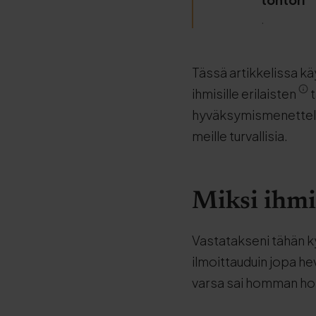
.
Tässä artikkelissa kä
ihmisille erilaisten
t
hyväksymismenettelyn,
meille turvallisia.
Miksi ihmi
Vastatakseni tähän 
ilmoittauduin jopa h
varsa sai homman hoide