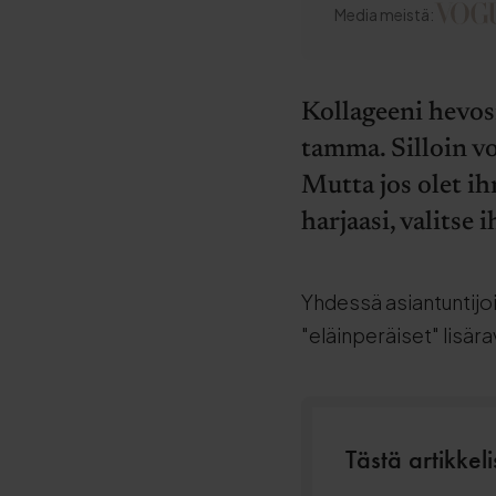
Media meistä:
Kollageeni hevosil
tamma. Silloin vo
Mutta jos olet i
harjaasi, valitse 
Yhdessä asiantuntijoid
"eläinperäiset" lisär
Tästä artikkeli