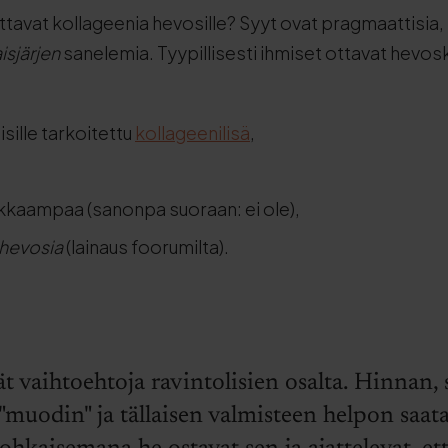
 ottavat kollageenia hevosille? Syyt ovat pragmaattisi
isjärjen
sanelemia. Tyypillisesti ihmiset ottavat hevos
sille tarkoitettu
kollageenilisä
,
ukkaampaa (sanonpa suoraan: ei ole),
 hevosia
(lainaus foorumilta).
ät vaihtoehtoja ravintolisien osalta. Hinnan,
"muodin" ja tällaisen valmisteen helpon saa