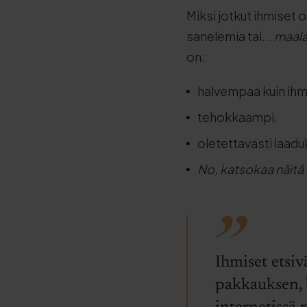
Miksi jotkut ihmiset
sanelemia tai...
maala
on:
halvempaa kuin ihmi
tehokkaampi,
oletettavasti laad
No, katsokaa näitä
Ihmiset etsiv
pakkauksen, 