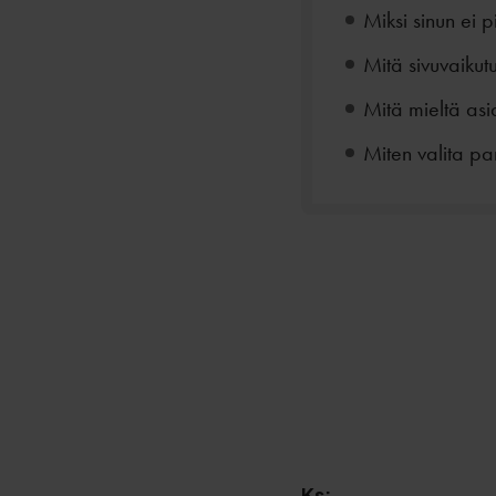
Miksi sinun ei p
Mitä sivuvaikut
Mitä mieltä asia
Miten valita par
Ks: