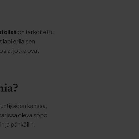
ntolisä
on tarkoitettu
 läpi erilaisen
osia, jotka ovat
nia?
untijoiden kanssa,
tarissa oleva söpö
n ja pähkäilin.