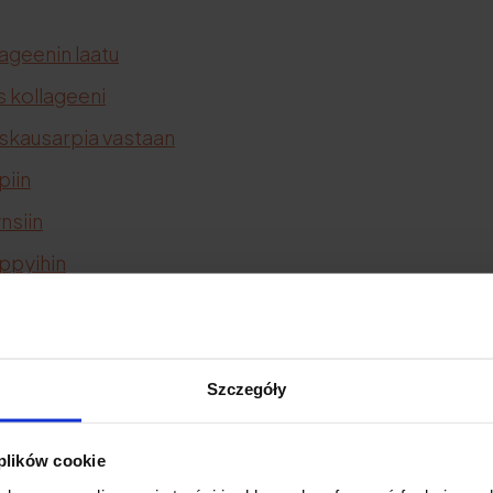
lageenin laatu
 kollageeni
askausarpia vastaan
piin
nsiin
yppyihin
olle
elille
ksille
Szczegóły
uliittiin
 plików cookie
kneen