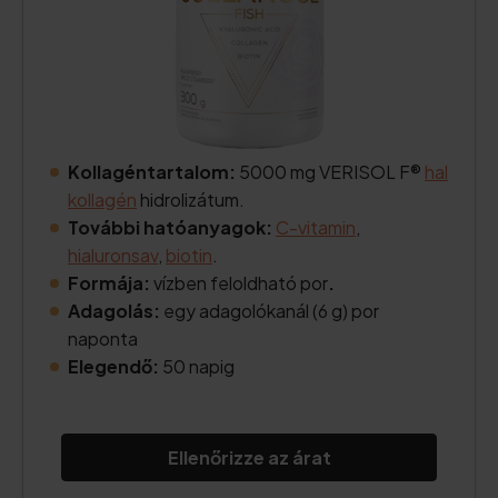
Kollagéntartalom:
5000 mg VERISOL F®
hal
kollagén
hidrolizátum.
További hatóanyagok:
C-vitamin
,
hialuronsav
,
biotin
.
Formája:
vízben feloldható por
.
Adagolás:
egy adagolókanál (6 g) por
naponta
Elegendő:
50 napig
Ellenőrizze az árat