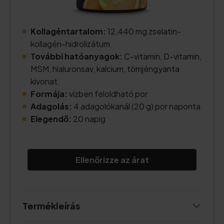
Kollagéntartalom:
12,440 mg zselatin-
kollagén-hidrolizátum
További hatóanyagok:
C-vitamin, D-vitamin,
MSM, hialuronsav, kalcium, tömjéngyanta
kivonat.
Formája:
vízben feloldható por
Adagolás:
4 adagolókanál (20 g) por naponta
Elegendő:
20 napig
Ellenőrizze az árat
Termékleírás