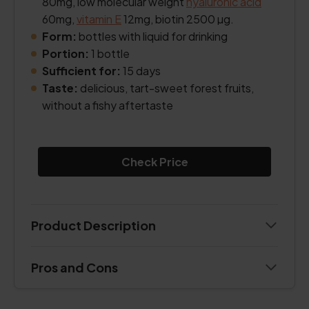
80mg, low molecular weight
hyaluronic acid
60mg,
vitamin E
12mg, biotin 2500 µg.
Form:
bottles with liquid for drinking
Portion:
1 bottle
Sufficient for:
15 days
Taste:
delicious, tart-sweet forest fruits,
without a fishy aftertaste
Check Price
Product Description
Pros and Cons