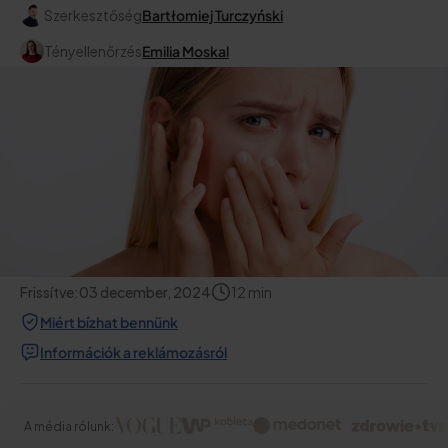
Szerkesztőség
Bartłomiej Turczyński
Tényellenőrzés
Emilia Moskal
Frissítve:
03 december, 2024
12
min
Miért bízhat bennünk
Információk a reklámozásról
A média rólunk: