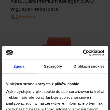
Natu.Care Prémium Kollagén 5000
mg, eper-rebarbara
5.0
Zgoda
Szczegóły
O plikach cookies
Niniejsza strona korzysta z plików cookie
Kollagén tartalom:
5000 mg tengeri
Wykorzystujemy pliki cookie do spersonalizowania treści
kollagén hidrolizátum
i reklam, aby oferować funkcje społecznościowe i
További hatóanyagok:
C-vitamin
, alacsony
analizować ruch w naszej witrynie. Informacje o tym, jak
molekulájú
hialuronsav
(valamint L-teanin
korzystasz z naszej witryny, udostępniamy partnerom