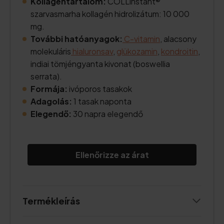
Kollagéntartalom:
COLLinstant®
szarvasmarha kollagén hidrolizátum: 10 000
mg.
További hatóanyagok:
C-vitamin
, alacsony
molekuláris
hialuronsav
,
glükozamin
,
kondroitin
,
indiai tömjéngyanta kivonat (boswellia
serrata).
Formája:
ivóporos tasakok
Adagolás:
1 tasak naponta
Elegendő:
30 napra elegendő
Ellenőrizze az árat
Termékleírás