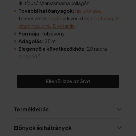
III. típusú szarvasmarha kollagén
További hatóanyagok:
hialuronsav
,
természetes
növényi
kivonatok,
C-vitamin
,
B-
vitaminok
,
cink
,
D-vitamin
.
Formája:
folyékony
Adagolás:
25 ml
Elegendő a következőkhöz:
20 napra
elegendő
Ellenőrizze az árat
Termékleírás
Előnyök és hátrányok