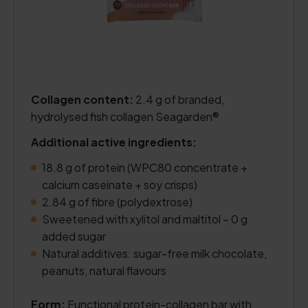
Collagen content:
2.4 g of branded,
hydrolysed fish collagen Seagarden®
Additional active ingredients:
18.8 g of protein (WPC80 concentrate +
calcium caseinate + soy crisps)
2.84 g of fibre (polydextrose)
Sweetened with xylitol and maltitol – 0 g
added sugar
Natural additives: sugar-free milk chocolate,
peanuts, natural flavours
Form:
Functional protein-collagen bar with