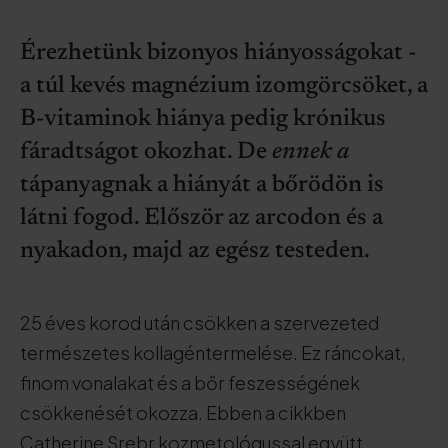
Érezhetünk bizonyos hiányosságokat -
a túl kevés magnézium izomgörcsöket, a
B-vitaminok hiánya pedig krónikus
fáradtságot okozhat. De
ennek a
tápanyagnak a hiányát a bőrödön is
látni fogod. Először az arcodon és a
nyakadon, majd az egész testeden.
25 éves korod után csökken a szervezeted
természetes kollagéntermelése. Ez ráncokat,
finom vonalakat és a bőr feszességének
csökkenését okozza. Ebben a cikkben
Catherine Srebr kozmetológussal együtt