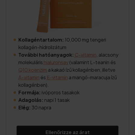
Kollagéntartalom:
10,000 mg tengeri
kollagén-hidrolizátum
További hatóanyagok:
C-vitamin
, alacsony
molekuláris
hialuronsav
(valamint L-teanin és
Q10 koenzim
a kakaó ízű kollagénben, illetve
A-vitamin
és
E-vitamin
a mangó-maracuja ízű
kollagénben).
Formája:
ivóporos tasakok
Adagolás:
napi 1 tasak
Elég:
30 napra
Ellenőrizze az árat