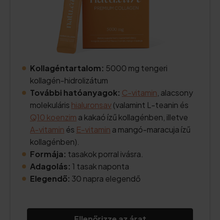
Kollagéntartalom:
5000 mg tengeri
kollagén-hidrolizátum
További hatóanyagok:
C-vitamin
, alacsony
molekuláris
hialuronsav
(valamint L-teanin és
Q10 koenzim
a kakaó ízű kollagénben, illetve
A-vitamin
és
E-vitamin
a mangó-maracuja ízű
kollagénben).
Formája:
tasakok porral ivásra.
Adagolás:
1 tasak naponta
Elegendő:
30 napra elegendő
Ellenőrizze az árat