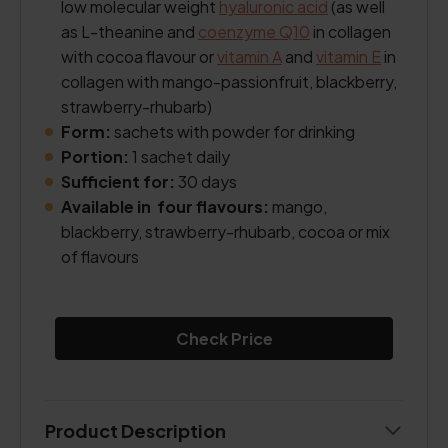
low molecular weight
hyaluronic acid
(as well
as L-theanine and
coenzyme Q10
in collagen
with cocoa flavour or
vitamin A
and
vitamin E
in
collagen with mango-passionfruit, blackberry,
strawberry-rhubarb)
Form:
sachets with powder for drinking
Portion:
1 sachet daily
Sufficient for:
30 days
Available in four flavours:
mango,
blackberry, strawberry-rhubarb, cocoa or mix
of flavours
Check Price
Product Description