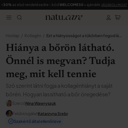
-30%
az első rendelésedre – kód
WELCOME30
+ ajándék
VÁSÁROLJ MOST
Honlap
Kollagén
Ezt a hiányosságot a tükörben fogod látni
Hiánya a bőrön látható.
Önnél is megvan? Tudja
meg, mit kell tennie
Szó szerint látni fogja a kollagénhiányt a saját
bőrén. Hogyan lassítható a bőr öregedése?
Szerző
Nina Wawryszuk
Felülvizsgálat
Katarzyna Srebr
Szakértő által ellenőrizve