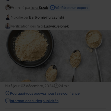
Examiné par
Ilona Krzak
Vérifié par un expert
Modifié par
Bartłomiej Turczyński
Vérification des faits
Ludwik Jelonek
Mis à jour:
03 décembre, 2024
24
min
Pourquoi vous pouvez nous faire confiance
Informations sur les publicités