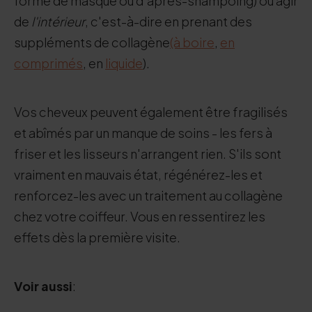
forme de masque ou d'après-shampoing) ou agir
de
l'intérieur
, c'est-à-dire en prenant des
suppléments de collagène
(à boire
,
en
comprimés
, en
liquide
).
Vos cheveux peuvent également être fragilisés
et abîmés par un manque de soins - les fers à
friser et les lisseurs n'arrangent rien. S'ils sont
vraiment en mauvais état, régénérez-les et
renforcez-les avec un traitement au collagène
chez votre coiffeur. Vous en ressentirez les
effets dès la première visite.
Voir aussi
: