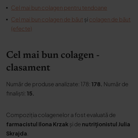
Cel mai bun colagen pentru tendoane
Cel mai bun colagen de băut
și
colagen de băut
(efecte)
Cel mai bun colagen -
clasament
Număr de produse analizate: 178:
178.
Număr de
finaliști:
15.
Compoziția colagenelor a fost evaluată de
farmacistul Ilona Krzak
și de
nutriționistul Julia
Skrajda
.