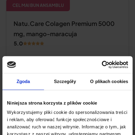
CEL MAI BUN ANSAMBLU
Natu.Care Colagen Premium 5000
mg, mango-maracuja
5.0
Zgoda
Szczegóły
O plikach cookies
Niniejsza strona korzysta z plików cookie
Wykorzystujemy pliki cookie do spersonalizowania treści
i reklam, aby oferować funkcje społecznościowe i
analizować ruch w naszej witrynie. Informacje o tym, jak
Conținut de colagen:
5000 mg hidrolizat de
korzystasz z naszej witryny, udostępniamy partnerom