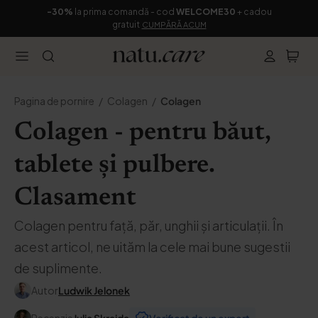
-30%
la prima comandă - cod
WELCOME30
+ cadou
gratuit
CUMPĂRĂ ACUM
Pagina de pornire
Colagen
Colagen
Colagen - pentru băut,
tablete și pulbere.
Clasament
Colagen pentru față, păr, unghii și articulații. În
acest articol, ne uităm la cele mai bune sugestii
de suplimente.
Autor
Ludwik Jelonek