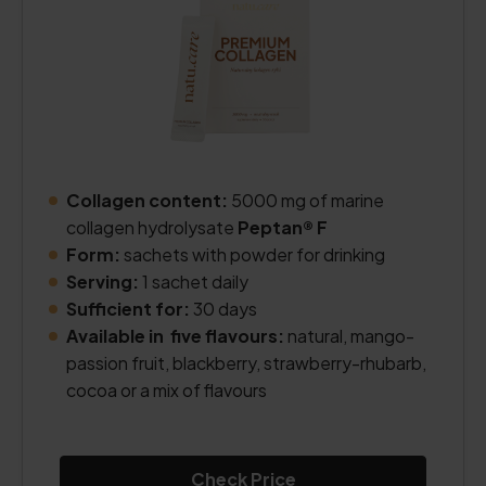
Collagen content:
5000 mg of marine
collagen hydrolysate
Peptan® F
Form:
sachets with powder for drinking
Serving:
1 sachet daily
Sufficient for:
30 days
Available in five flavours:
natural, mango-
passion fruit, blackberry, strawberry-rhubarb,
cocoa or a mix of flavours
Check Price