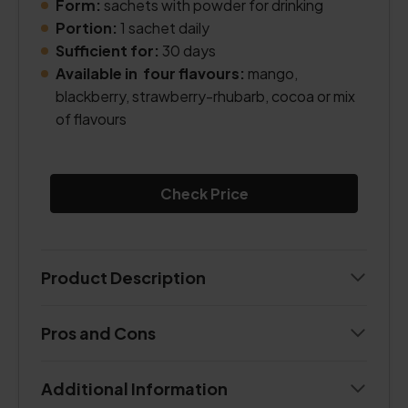
Form:
sachets with powder for drinking
Portion:
1 sachet daily
Sufficient for:
30 days
Available in four flavours:
mango,
blackberry, strawberry-rhubarb, cocoa or mix
of flavours
Check Price
Product Description
Pros and Cons
Additional Information