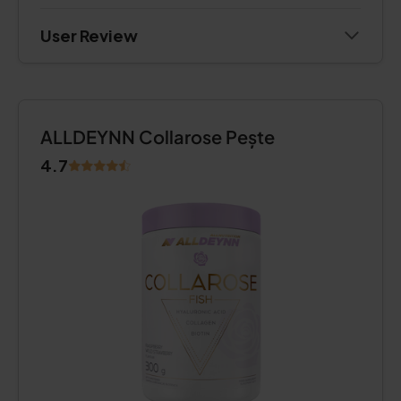
User Review
ALLDEYNN Collarose Pește
4.7