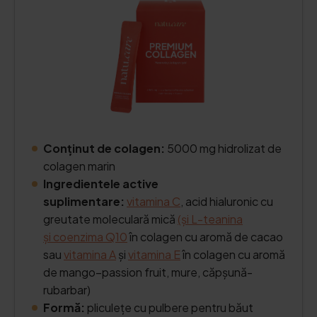
Conținut de colagen:
5000 mg hidrolizat de
colagen marin
Ingredientele active
suplimentare:
vitamina C
, acid hialuronic cu
greutate moleculară mică
(și L-teanina
și
coenzima Q10
în colagen cu aromă de cacao
sau
vitamina A
și
vitamina E
în colagen cu aromă
de mango–passion fruit, mure, căpșună-
rubarbar)
Formă:
pliculețe cu pulbere pentru băut