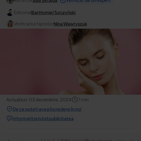
Recenzie
Julia Skrajda
Verificat de un expert
Editorial
Bartłomiej Turczyński
Verificarea faptelor
Nina Wawryszuk
Actualizat:
03 decembrie, 2024
7
min
De ce puteți avea încredere în noi
Informații privind publicitatea