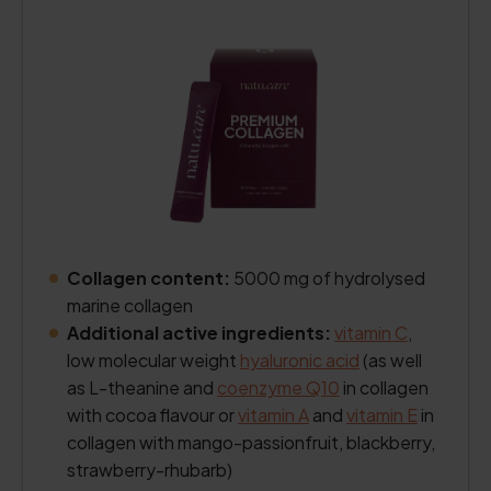
Collagen content:
5000 mg of hydrolysed
marine collagen
Additional active ingredients:
vitamin C
,
low molecular weight
hyaluronic acid
(as well
as L-theanine and
coenzyme Q10
in collagen
with cocoa flavour or
vitamin A
and
vitamin E
in
collagen with mango-passionfruit, blackberry,
strawberry-rhubarb)