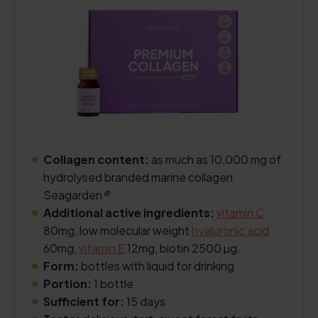
Collagen content:
as much as 10,000 mg of
hydrolysed branded marine collagen
Seagarden
®
Additional active ingredients:
vitamin C
80mg, low molecular weight
hyaluronic acid
60mg,
vitamin E
12mg, biotin 2500 µg.
Form:
bottles with liquid for drinking
Portion:
1 bottle
Sufficient for:
15 days