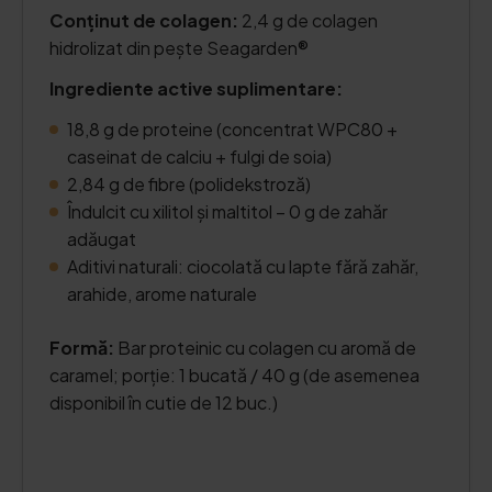
Conținut de colagen:
2,4 g de colagen
hidrolizat din pește Seagarden®
Ingrediente active suplimentare:
18,8 g de proteine (concentrat WPC80 +
caseinat de calciu + fulgi de soia)
2,84 g de fibre (polidekstroză)
Îndulcit cu xilitol și maltitol – 0 g de zahăr
adăugat
Aditivi naturali: ciocolată cu lapte fără zahăr,
arahide, arome naturale
Formă:
Bar proteinic cu colagen cu aromă de
caramel; porție: 1 bucată / 40 g (de asemenea
disponibil în cutie de 12 buc.)