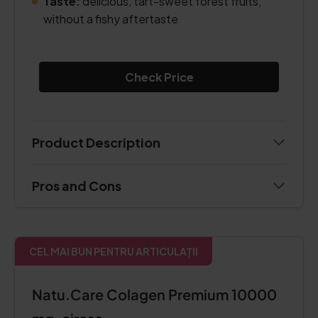
Taste:
delicious, tart-sweet forest fruits,
without a fishy aftertaste
Check Price
Product Description
Pros and Cons
CEL MAI BUN PENTRU ARTICULAȚII
Natu.Care Colagen Premium 10000