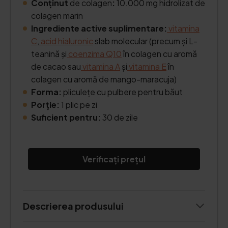
Conținut
de colagen
:
10.000 mg hidrolizat de
colagen marin
Ingrediente active suplimentare:
vitamina
C
,
acid hialuronic
slab molecular (precum și L-
teanină și
coenzima Q10
în colagen cu aromă
de cacao sau
vitamina A
și
vitamina E
în
colagen cu aromă de mango-maracuja)
Forma:
pliculețe cu pulbere pentru băut
Porție:
1 plic pe zi
Suficient pentru:
30 de zile
Verificați prețul
Descrierea produsului