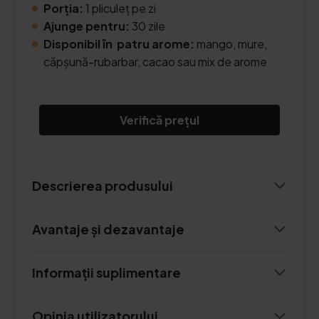
Porția:
1 pliculeț pe zi
Ajunge pentru:
30 zile
Disponibil în patru arome:
mango, mure,
căpșună-rubarbar, cacao sau mix de arome
Verifică prețul
Descrierea produsului
Avantaje și dezavantaje
Informații suplimentare
Opinia utilizatorului