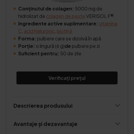
Conținutul de colagen:
5000 mg de
hidrolizat de
colagen de pește
VERISOL F®.
Ingrediente active suplimentare:
vitamina
C
,
acid hialuronic
,
biotină
Forma:
pulbere care se dizolvă în apă
Porție:
o lingură (6 g)
de
pulbere pe zi
Suficient pentru:
50 de zile
Verificați prețul
Descrierea produsului
Avantaje și dezavantaje