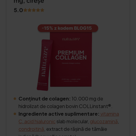
mg, cireșe
5.0
Conținut de colagen:
10.000 mg de
hidrolizat de colagen bovin COLLinstant®.
Ingrediente active suplimentare:
vitamina
C
,
acid hialuronic
slab molecular,
glucozamină
,
condroitină
, extract de rășină de tămâie