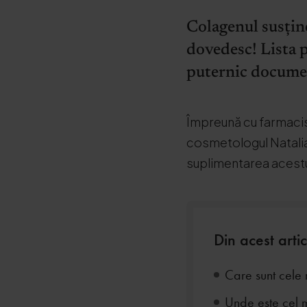
Colagenul susține
dovedesc! Lista p
puternic document
Împreună cu farmacistu
cosmetologul Natalia
suplimentarea acestui
Din acest artic
Care sunt cele 
Unde este cel m