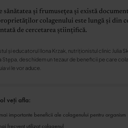
 sănătatea și frumusețea și există document
roprietăților colagenului este lungă și din c
ată de cercetarea științifică.
l și educatorul Ilona Krzak, nutriționistul clinic Julia Sk
 Stępa, deschidem un tezaur de beneficii pe care cola
a vi le vor aduce.
ol veți afla:
mai importante beneficii ale colagenului pentru organism
ai frecvent utilizat colagenul