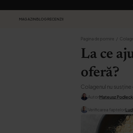
MAGAZIN
BLOG
RECENZII
Pagina de pornire
Colag
La ce aj
oferă?
Colagenul nu susține d
Autor
Mateusz Podleck
Verificarea faptelor
Lud