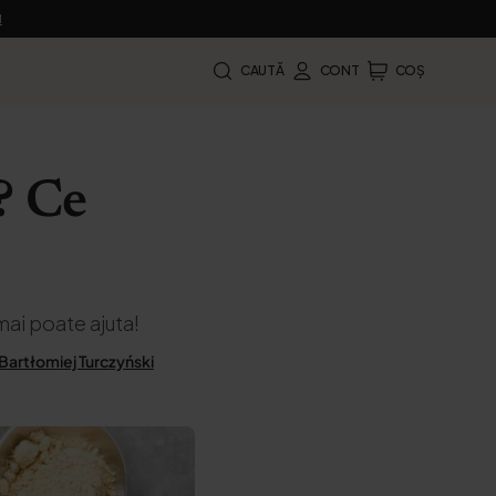
M
CAUTĂ
CONT
COȘ
? Ce
 mai poate ajuta!
Bartłomiej Turczyński