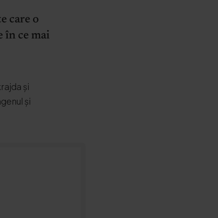
e care o
e în ce mai
rajda și
genul și