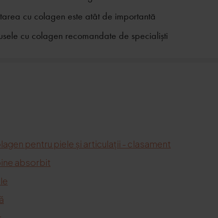
tarea cu colagen este atât de importantă
usele cu colagen recomandate de specialiști
agen pentru piele și articulații - clasament
bine absorbit
le
ă
r