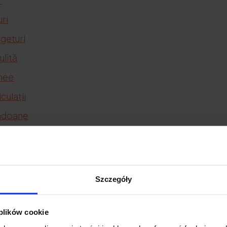
ri
geturi
ulită
nee
culații
ndoane
se
rtivi
Szczegóły
lagenul?
 plików cookie