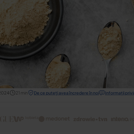
 2024
21
min
De ce puteți avea încredere în noi
Informații priv