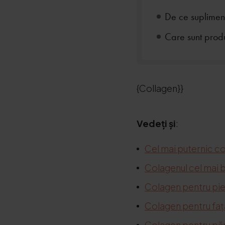
De ce suplimen
Care sunt prod
{Collagen}}
Vedeți și
:
Cel mai puternic col
Colagenul cel mai 
Colagen pentru pie
Colagen pentru faț
Colagen pentru pă