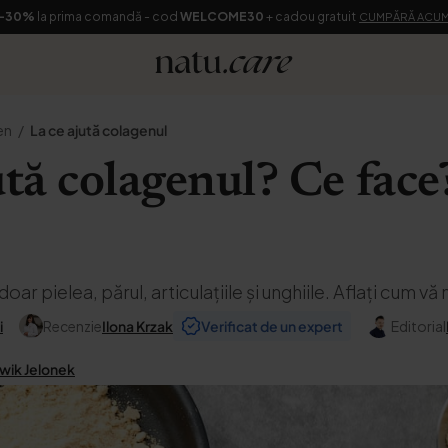
-30%
la prima comandă - cod
WELCOME30
+ cadou gratuit
CUMPĂRĂ ACU
en
La ce ajută colagenul
ută colagenul? Ce face
oar pielea, părul, articulațiile și unghiile. Aflați cum vă
i
Recenzie
Ilona Krzak
Verificat de un expert
Editorial
wik Jelonek