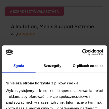
A SZERKESZTŐ VÁLASZTÁSA
Allnutrition, Men's Support Extreme
4.7
Zgoda
Szczegóły
O plikach cookies
Niniejsza strona korzysta z plików cookie
Wykorzystujemy pliki cookie do spersonalizowania treści
i reklam, aby oferować funkcje społecznościowe i
analizować ruch w naszej witrynie. Informacje o tym, jak
Hatóanyagok:
aszparaginsav, muskátli, maca,
korzystasz z naszej witryny, udostępniamy partnerom