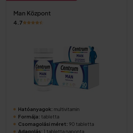
Man Központ
4.7
Hatóanyagok:
multivitamin
Formája:
tabletta
Csomagolási méret:
90 tabletta
Adagolás:
1 tabletta naponta