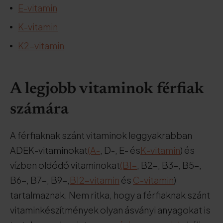
E-vitamin
K-vitamin
K2-vitamin
A legjobb vitaminok férfiak
számára
A férfiaknak szánt vitaminok leggyakrabban
ADEK-vitaminokat
(A-
, D-, E- és
K-vitamin
) és
vízben oldódó vitaminokat
(B1-
, B2-, B3-, B5-,
B6-, B7-, B9-,
B12-vitamin
és
C-vitamin
)
tartalmaznak. Nem ritka, hogy a férfiaknak szánt
vitaminkészítmények olyan ásványi anyagokat is