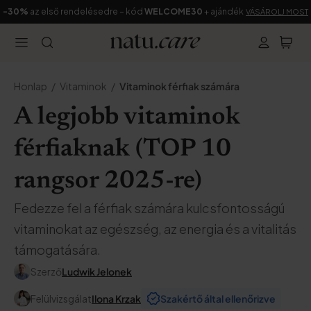
-30%
az első rendelésedre – kód
WELCOME30
+ ajándék
VÁSÁROLJ MOST
Honlap
Vitaminok
Vitaminok férfiak számára
A legjobb vitaminok
férfiaknak (TOP 10
rangsor 2025-re)
Fedezze fel a férfiak számára kulcsfontosságú
vitaminokat az egészség, az energia és a vitalitás
támogatására.
Szerző
Ludwik Jelonek
Felülvizsgálat
Ilona Krzak
Szakértő által ellenőrizve