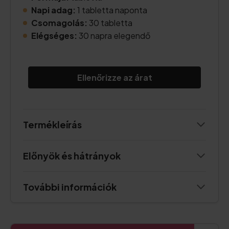
Napi adag:
1 tabletta naponta
Csomagolás:
30 tabletta
Elégséges:
30 napra elegendő
Ellenőrizze az árat
Termékleírás
Előnyök és hátrányok
További információk