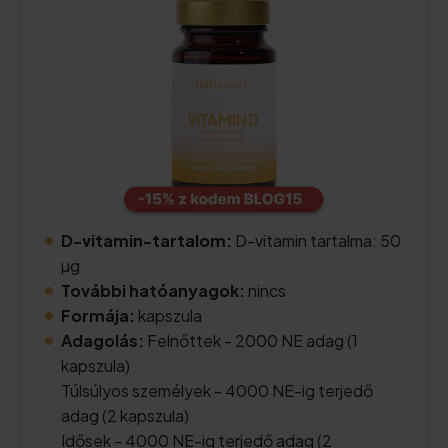
D-vitamin-tartalom:
D-vitamin tartalma: 50
µg
További hatóanyagok:
nincs
Formája:
kapszula
Adagolás:
Felnőttek - 2000 NE adag (1
kapszula)
Túlsúlyos személyek - 4000 NE-ig terjedő
adag (2 kapszula)
Idősek - 4000 NE-ig terjedő adag (2