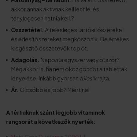
akkor annak aktívnak kell lennie, és
ténylegesen hatnia kell.?
Összetétel.
A felesleges tartósítószereket
és édesítőszereket megköszönik. De értékes
kiegészítő összetevők top öt.
Adagolás.
Naponta egyszer vagy ötször?
Még akkor is, ha nem okoz gondot a tabletták
lenyelése, inkább gyorsan
túlesik
rajta.
Ár.
Olcsóbb és jobb? Miért ne!
A férfiaknak szánt legjobb vitaminok
rangsorát a következők nyerték:
Natu.Care D-vitamin 2000 UI