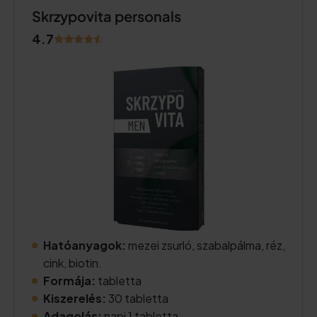
Skrzypovita personals
4.7
Hatóanyagok:
mezei zsurló, szabalpálma, réz,
cink, biotin.
Formája:
tabletta
Kiszerelés:
30 tabletta
Adagolás:
napi 1 tabletta