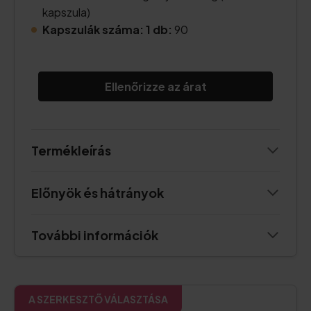
kapszula)
Kapszulák száma: 1 db:
90
Ellenőrizze az árat
Termékleírás
Előnyök és hátrányok
További információk
A SZERKESZTŐ VÁLASZTÁSA