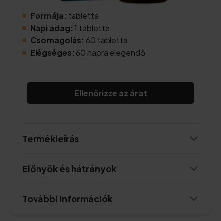
Formája:
tabletta
Napi adag:
1 tabletta
Csomagolás:
60 tabletta
Elégséges:
60 napra elegendő
Ellenőrizze az árat
Termékleírás
Előnyök és hátrányok
További információk