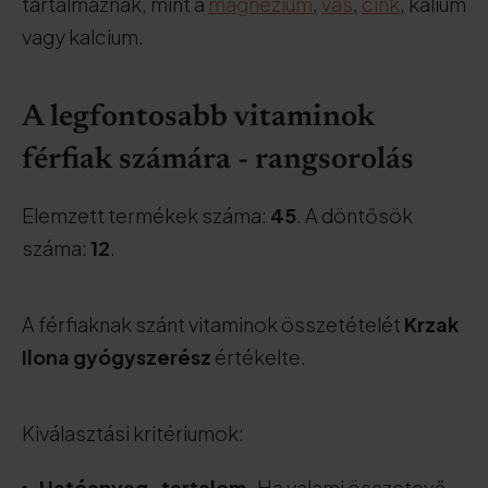
tartalmaznak, mint a
magnézium
,
vas
,
cink
, kálium
vagy kalcium.
A legfontosabb vitaminok
férfiak számára - rangsorolás
Elemzett termékek száma:
45
. A döntősök
száma:
12
.
A férfiaknak szánt vitaminok összetételét
Krzak
Ilona gyógyszerész
értékelte.
Kiválasztási kritériumok:
Hatóanyag-tartalom.
Ha valami összetevő,