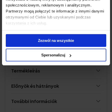
görögszéna.
społecznościowym, reklamowym i analitycznym.
Formája:
kapszula
Partnerzy mogą połączyć te informacje z innymi danymi
Csomagolás:
120 kapszula
otrzymanymi od Ciebie lub uzyskanymi podczas
Adagolás:
2 kapszula naponta
korzystania z ich usług.
Elégséges:
60 napra elegendő
Zezwól na wszystkie
Ellenőrizze az árat
Spersonalizuj
Termékleírás
Előnyök és hátrányok
További információk