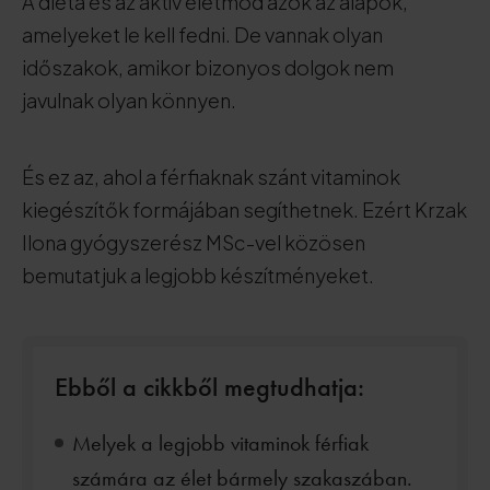
A diéta és az aktív életmód azok az alapok,
amelyeket le kell fedni. De vannak olyan
időszakok, amikor bizonyos dolgok nem
javulnak olyan könnyen.
És ez az, ahol a férfiaknak szánt vitaminok
kiegészítők formájában segíthetnek. Ezért Krzak
Ilona gyógyszerész MSc-vel közösen
bemutatjuk a legjobb készítményeket.
Ebből a cikkből megtudhatja:
Melyek a legjobb vitaminok férfiak
számára az élet bármely szakaszában.