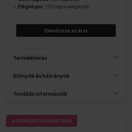
Elégséges:
120 napra elegendő
Ellenőrizze az árat
Termékleírás
Előnyök és hátrányok
További információk
A SZERKESZTŐ VÁLASZTÁSA