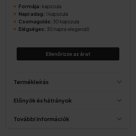
Formája:
kapszula
Napi adag:
1 kapszula
Csomagolás:
30 kapszula
Elégséges:
30 napra elegendő
Ellenőrizze az árat
Termékleírás
Előnyök és hátrányok
További információk