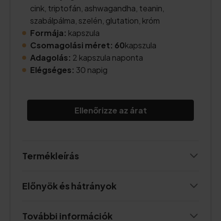
cink, triptofán, ashwagandha, teanin,
szabálpálma, szelén, glutation, króm
Formája:
kapszula
Csomagolási méret: 60
kapszula
Adagolás:
2 kapszula naponta
Elégséges:
30 napig
Ellenőrizze az árat
Termékleírás
Előnyök és hátrányok
További információk