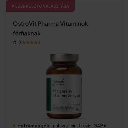
A SZERKESZTŐ VÁLASZTÁSA
OstroVit Pharma Vitaminok
férfiaknak
4.7
Hatóanyagok:
multivitamin, tirozin, GABA,