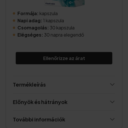
Formája:
kapszula
Napi adag:
1 kapszula
Csomagolás:
30 kapszula
Elégséges:
30 napra elegendő
Ellenőrizze az árat
Termékleírás
Előnyök és hátrányok
További információk