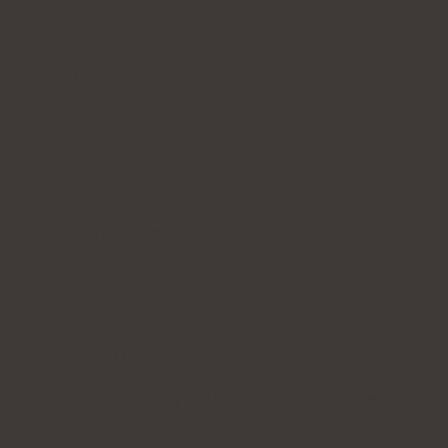
Ålder
: de flesta fall hos kvinnor diagnostiseras
mellan 30 och 50 års ålder
Hormoner
: för höga nivåer av östrogener på
lång sikt kan öka en kvinnas mottaglighet för
sjukdomen genom att stimulera
immunsystemet att producera antikroppar,
inklusive TPO och TG;
Olika sjukdomar
och tillstånd: celiaki,
diabetes typ I, lupus, reumatoid artrit (RA) eller
Sjögrens syndrom,
vitamin B12-brist
,
Addisons syndrom eller
vissa leversjukdomar
;
Överskott
av
jod
;
Strålbehandling och strålningsexponering
:
En ökning av sköldkörtelsjukdomar