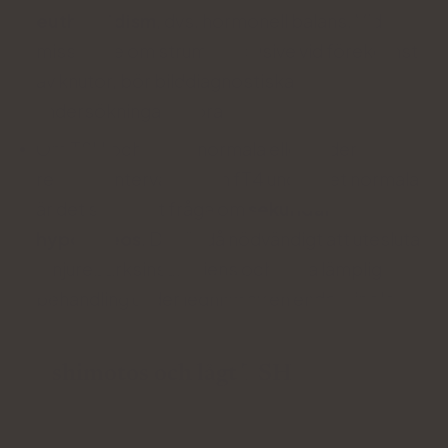
euthyroidism
, dvs. hormonell balans. Vid
misstanke om struma, inklusive vid förekomst
av knutor, bör bilddiagnostiska
undersökningar utföras.
Om TSH och fT3 är normala eller under
referensintervallet och fT4 under det normala
är det sannolikt fråga om
sekundär
hypotyreos
. Det är då nödvändigt att utesluta
binjurebarksinsufficiens och vidta lämplig
behandling under ledning av en endokrinolog.
Hashimotos och lågt TSH