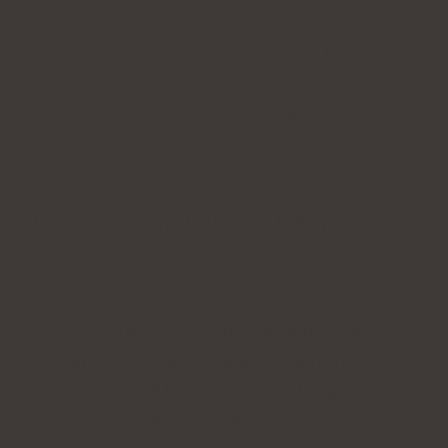
brist på eller överskott av vissa
mikronäringsämnen eller kronisk
stress.
Witold Tomaszewskidoktor
i medicinsk vetenskap
Hashimotos sjukdom och hypotyreos
Det är en vanlig uppfattning att Hashimotos
sjukdom är synonymt med hypotyreos. Detta är
inte sant!
Hashimotos sjukdom kan vara
symtomfri och det är bara obehandlad som
den kan leda till hypotyreos på lång sikt - det
är en av de främsta orsakerna
till
hypotyreos
.