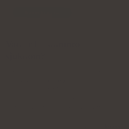
Boka en tid hos oss
Vad är Hashimotos
sjukdom?
Hashimotos är en autoimmun sjukdom som
innebär att kroppens eget immunsystem
angriper och gradvis förstör
sköldkörtelcellerna. I utvecklade länder är det en
av de vanligaste orsakerna till hypotyreos.
Hashimotos sjukdom är också känd som
kronisk