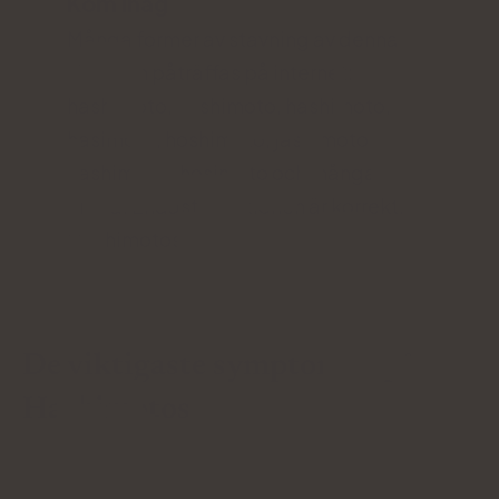
Kom ihåg
Många former av stavning av denna
sjukdom påträffas på internet:
hashimoto, hoshimoto, hashimoto,
hasimoto, hoshimoto, jashimoto,
hashimoyo, hosimoto och många
andra. Endast notationen är korrekt:
Hashimotos.
De viktigaste symptomen på
Hashimotos