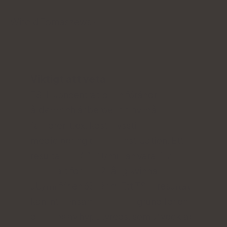
Witold Tomaszewski
Viktigt att veta
TSH-koncentrationen förändras med
åldern och är beroende av många
faktorer, t.ex. kost, livsstil,
medicinering eller menstruation. Ett
resultat på 4,1 µU/ml kan vara lika
optimalt för en 32-årig kvinna som 7,7
µU/ml för en 63-årig. Ett TSH-resultat
kan inte ensamt ligga till grund för en
diagnos av hypotyreos, som utvecklas