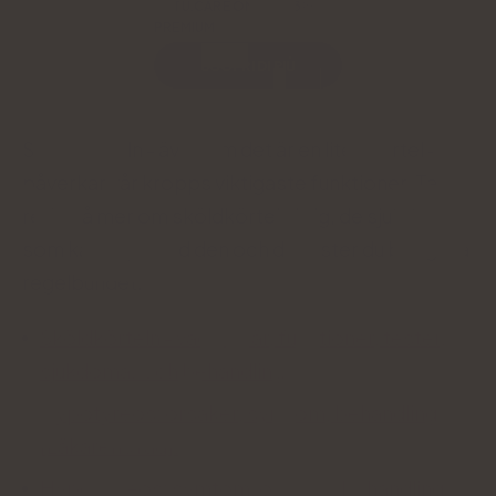
NATU.CARE OMEGA-3ᵀᴳ
PREMIUM
SCOPRI DI PIÙ
Sköldkörteln - även om det är en liten körtel -
påverkar vår kropps viktigaste funktioner. Ta
reda på mer om sköldkörteln i sig, de sjukdomar
som kan följa med den och de tester du bör göra
regelbundet:
Sköldkörteln - vad den är, funktioner, tester,
sjukdomar och behandling
Hypotyreos: orsaker, symtom, behandling
[Läkarens råd].
Hypertyreos: symtom, orsaker, behandling