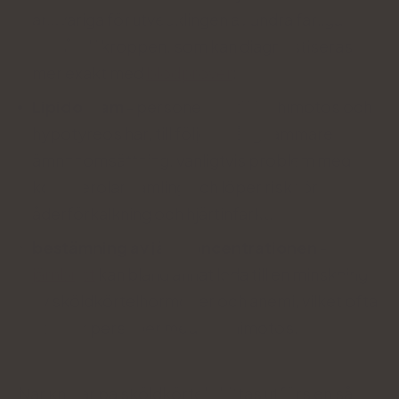
ansvariga för utvecklingen av andra farliga
tillstånd i kroppen, som kan diagnostiseras
mer exakt med
blodprover
;
Lipidogram
- personer med Hashimotos och
hypotyreos har, till följd av långsammare
ämnesomsättning, vanligtvis problem med
kolesterolansamling och löper risk för
åderförkalkning och hjärtinfarkt;
bestämning av järnkoncentrationen
-
järnbrist
kan bland annat leda till en minskning
av sköldkörtelhormoner och anemi, vilket ofta
åtföljer personer med Hashimotos.
När knölar på sköldkörteln hittas utförs en så