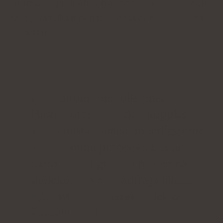
huvudsakligen liten och atrofisk. Det finns dock
sällsynta fall där den förstoras och bildar en så
kallad struma.
De symtom som följer med
Hashimotos kan också kopplas till
andra tillstånd med underliggande
autoimmuna processer. Det är
därför lämpligt att ta prover på
sköldkörteln och rådfråga läkare.
Witold Tomaszewskidoktor
i medicinsk vetenskap