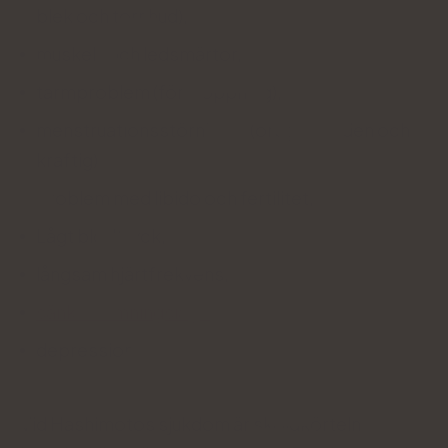
blek och torr hud),
muskel- och ledsmärtor,
tarmproblem (förstoppning),
menstruationsstörningar (oregelbunden och
kraftig)
problem med libido och fertilitet,
Lågt blodtryck,
långsam hjärtfrekvens,
sänkt stämningsläge
,
depression.
Vid Hashimotos sjukdom är sköldkörteln