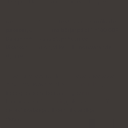
det specifika laboratoriet och valet av paket.
Det mest kostnadseffektiva är det utökade
paketet, där priserna börjar på cirka 180 GBP.
Du kan också välja ett paket med
läkarkonsultation, vilket blir motsvarande
dyrare
.
Priserna för eventuella kompletterande tester
(t.ex. ultraljud av sköldkörteln,
morfologi
,
lipidogram samt bestämning av
järn
,
homocystein,
D-vitamin
, glukos eller test för
celiaki) ska läggas till den fullständiga
diagnostiken.