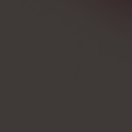
Overené odborníkom
Redigerad av
Michał Tomaszewski
Faktagranskning
Julia Wysocka
Aktualizované:
03 december, 2024
30
min
Prečo nám môžete veriť
Informácie o reklamách