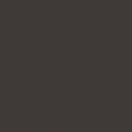
[Läkarens råd].
Psoriasis: symtom, orsaker och behandling
Sköldkörteltester - vad ska man göra och
varför är de så viktiga?
Känner du av något av de symtom som beskrivs i
den här artikeln? Låt
undersöka
din sköldkörtel
och kontakta en endokrinolog. Tidig diagnos
innebär bättre chanser till framgångsrik
behandling!
Behöver du hjälp?