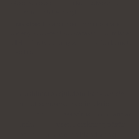
observerades efter kärnkraftsolyckorna i
Fukushima och Tjernobyl;
Graviditet
: Förändringar i immunförsvaret
under graviditeten kan vara faktorer som leder
till Hashimotos eller hypotyreos efter barnets
födelse.
Hashimotos sjukdom har visat sig
ha ett samband med infektioner
orsakade av vissa virus, bland annat
influensaviruset. Forskning pågår
om andra faktorer, bland annat