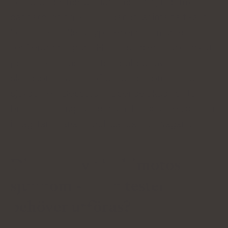
Förhållandet mellan Hashimotos sjukdom och
cancerbildning (karcinogenes) är inte helt känt.
Forskare har flera hypoteser som måste
verifieras noggrant. Många studier visar dock att
personer
Hashimotos drabbas av
sköldkörtelcancer oftare än de som inte har
sjukdomen. Dessutom löper de ökad risk för
bröst- och lungcancer samt blodcancer, cancer
i mag-tarmkanalen och cancer i urinvägarna.
Diagnos av Hashimotos
sjukdom - vilka tester
behöver utföras?