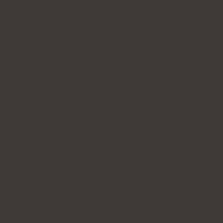
Médiá o nás:
Hashimotos kallas ofta för en modern
epidemi. Forskare har kopplat dess
förekomst till vissa virusinfektioner,
inklusive influensa. Kvinnor drabbas
10 gånger oftare än män. Den drabbar
upp till 1-2% av alla barn, och
symptomen förbises lätt eller förväxlas
med andra tillstånd.
Även om obehandlad sjukdom leder till
hypotyreos och många människor behandlar
diagnosen som en dom, är det möjligt att leva