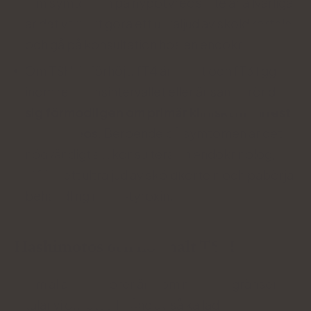
Om symtomen på hypotyreos inte är allvarliga
är det värt att göra ett ultraljud av sköldkörteln
och gå på konsultation hos en endokrinolog.
Om TSH är förhöjt, fT4 är sänkt och fT3 ligger
inom referensintervallet eller är sänkt, rör det
sig förmodligen om primär kliniskt manifest
hypotyreos
. Beroende på symtomen är det
nödvändigt att konsultera en endokrinolog,
utföra ett ultraljud av sköldkörteln och påbörja
behandling med l-tyroxin.
Hashimotos och normalt TSH
Om alla indikatorer är inom normala gränser
talar vi om ett tillstånd av så kallad