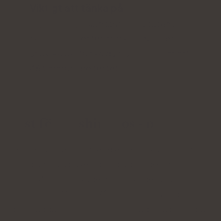
Viktigt att tänka på
Biotintillskott
kan störa resultaten av
sköldkörteltester, särskilt TSH. För att
undvika detta ska du sluta ta det minst
48 timmar före testet.
Test för Hashimotos - pris
Hormonprover för sköldkörtelsjukdom finns
vanligtvis i två paket: grundläggande (TSH, FT3
och FT4) och utökade, som inkluderar anti-
TPO-, anti-TG- och TRAb-tester utöver de
grundläggande testerna. Kostnaderna beror på