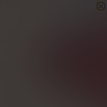
-30%
på din första beställning – kod
WELCOME30
+ present
HANDLA NU
Domov
Hälsa
Hashimotos sjukdom
Hashimotos: vad är det,
symtom, vilka tester, hur
man behandlar?
Allt du behöver veta om Hashimotos - orsaker,
symtom, behandling + råd från din läkare och
nutritionister
Författare
Mateusz Podlecki
Granskad av
Witold Tomaszewski