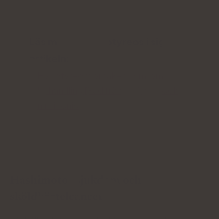
Läs mer om hypotyreos i sig i
artikeln:
Hypotyreos: orsaker, symtom,
behandling [Råd från en läkare och
nutritionist].
Hashimotos sjukdom och
sköldkörtelcancer