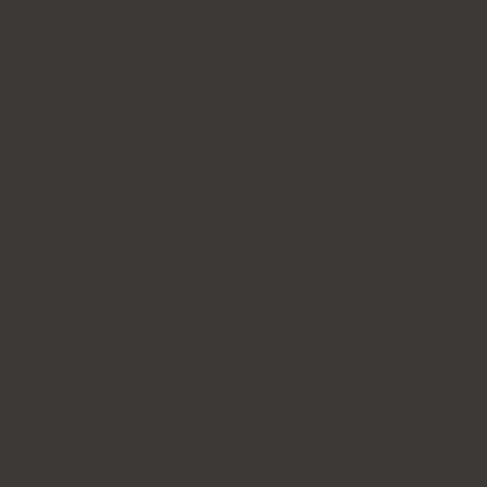
autoimmun tyreoidit
,
kronisk lymfocytisk ty
reoidit (AITD). I den internationella
klassificeringen av sjukdomar
hälsoproblem
och du kommer fortfarande att hitta följande
termer:
Lymfoid struma,
Lymfocytär struma,
Lymfocytär sköldkörtelinflammation,
Hashimotos sköldkörtelinflammation
(övergående).