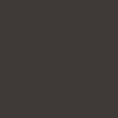
Det är svårt och riskfyllt att ställa diagnos enbart
utifrån symtomen på Hashimotos. Blodprover
för sköldkörteln är avgörande.
Grundläggande
sköldkörteltester
inkluderar
bestämning av TSH-, FT3- och FT4-
koncentrationer
. Dessa kanske dock inte är
tillräckliga, så det är också värt att göra
anti-
TPO-,
anti-TG-
och
TRAb-tester
, liksom
kompletterande tester som:
ultraljud
av sköldkörteln - detta hjälper till att
bedöma sköldkörtelns storlek och struktur
och upptäcka eventuella knölar eller struma;
blodbild
- alla sköldkörtelsjukdomar kan vara