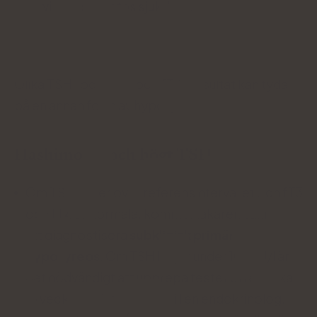
vid Hashimotos sjukdom.
Olika TSH- och fT3- och fT4-resultat kan tyda
på en annan form av hypotyreos.
Hashimotos och högt TSH
Om TSH ligger över referensintervallet och fT3
och fT4 är normala, kommer läkaren sannolikt
att diagnostisera
subklinisk primär
hypotyreos
. Om TSH ligger under 10 mlU/l är
det nödvändigt att upprepa testet efter cirka
15 veckor och remittera till en endokrinolog.