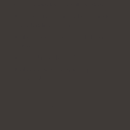
Vad Hashimotos är och vilka symtomen är.
Vem som riskerar att utveckla Hashimotos
sköldkörtelinflammation.
Vilka diagnostiska tester som behöver
utföras.
Hur Hashimotos behandlas.
Vilken diet som är lämplig för personer
med Hashimotos.
Hashimotos sköldkörtelinflammation