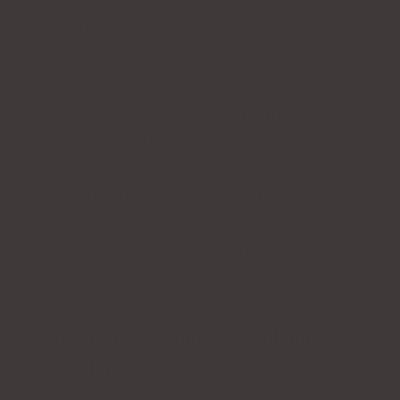
normalt med Hashimotos. Hur gör man det?
Tillsammans med Dr Witold Tomaszewski, MD,
och de kliniska nutritionisterna Marta Kaczorek
och Julia Skrajda berättar vi allt du behöver veta
om det. Lär dig mer om symptomen på
Hashimotos, dess orsaker, samt tester och
behandlingar och kostråd som hjälper dig att
tämja det och njuta av varje dag.
Från artikeln kommer du bland
annat att lära dig: