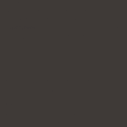
kanske inte upphov till några oroande symtom.
När sjukdomen fortskrider kommer du att börja
uppleva symtom som är karakteristiska för
hypotyreos
. Tyvärr kan dessa lätt förväxlas med
andra sjukdomar, ignoreras eller skyllas på
daglig stress och jäkt.
Hashimotos ger fysiska, psykiska och
neurologiska symtom
. De huvudsakliga
symtomen på Hashimotos är främst de som vi
stöter på vid hypotyreos
:
kronisk trötthet,
Förändringar i utseendet (svullnad i ansiktet,
håravfall
, svaga och sköra naglar, viktökning,