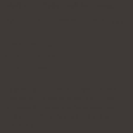
Referensvärden och tolkning
Referensvärdena för TSH, fT3 och fT4 för vuxna
är
TSH: 0,45-4,5 µU/ml
fT3: 4,0-7,8 pmol/l
fT4: 10-25 pmol/l
Varje laboratorium kan ha sitt eget intervall av
referensvärden, beroende på vilka metoder
som används. Kontakta därför din läkare eller
endokrinolog för att få en tolkning av dina
testresultat.