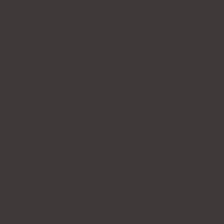
kallad sköldkörtelscintigrafi. Detta är en
isotopisk studie av sköldkörteln, som hjälper till
att bestämma körtelns morfologi, liksom
differentieringen av nodulvävnaden. Det utförs
dock sällan i fall av Hashimotos.
Ett test som ofta ordineras av läkare är
bestämning av homocystein. Förhöjda
homocysteinnivåer kan förekomma vid
hypotyreos, men Dr Witold Tomaszewski, M.D.,
medger att detta test vanligtvis inte tillför något
till den diagnostiska och terapeutiska
proceduren.