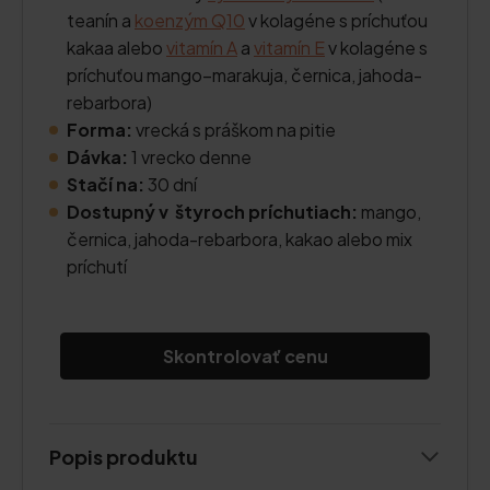
teanín a
koenzým Q10
v kolagéne s príchuťou
kakaa alebo
vitamín A
a
vitamín E
v kolagéne s
príchuťou mango–marakuja, černica, jahoda-
rebarbora)
Forma:
vrecká s práškom na pitie
Dávka:
1 vrecko denne
Stačí na:
30 dní
Dostupný v štyroch príchutiach:
mango,
černica, jahoda-rebarbora, kakao alebo mix
príchutí
Skontrolovať cenu
Popis produktu