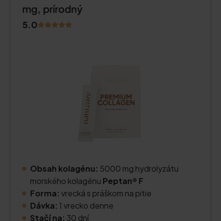
mg, prírodný
5.0
Obsah kolagénu:
5000 mg hydrolyzátu
morského kolagénu
Peptan® F
Forma:
vrecká s práškom na pitie
Dávka:
1 vrecko denne
Stačí na:
30 dní