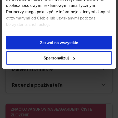
społecznościowym, reklamowym i analitycznym.
Partnerzy mogą połączyć te informacje z innymi danymi
Overiť cenu
otrzymanymi od Ciebie lub uzyskanymi podczas
korzystania z ich usług.
Popis produktu
Zezwól na wszystkie
Výhody a nevýhody
Spersonalizuj
Ďalšie informácie
Recenzia používateľa
ZNAČKOVÁ SUROVINA SEAGARDEN®, ČISTÉ
ZLOŽENIE