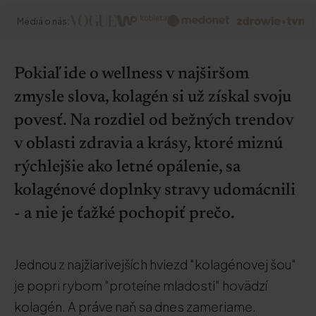
Médiá o nás:
Pokiaľ ide o wellness v najširšom
zmysle slova, kolagén si už získal svoju
povesť. Na rozdiel od bežných trendov
v oblasti zdravia a krásy, ktoré miznú
rýchlejšie ako letné opálenie, sa
kolagénové doplnky stravy udomácnili
- a nie je ťažké pochopiť prečo.
Jednou z najžiarivejších hviezd "kolagénovej šou"
je popri rybom "proteíne mladosti" hovädzí
kolagén. A práve naň sa dnes zameriame.