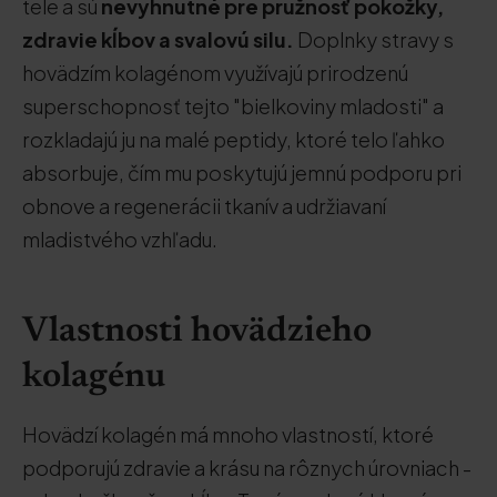
tele a sú
nevyhnutné pre pružnosť pokožky,
zdravie kĺbov a svalovú silu.
Doplnky stravy s
hovädzím kolagénom využívajú prirodzenú
superschopnosť tejto "bielkoviny mladosti" a
rozkladajú ju na malé peptidy, ktoré telo ľahko
absorbuje, čím mu poskytujú jemnú podporu pri
obnove a regenerácii tkanív a udržiavaní
mladistvého vzhľadu.
Vlastnosti hovädzieho
kolagénu
Hovädzí kolagén má mnoho vlastností, ktoré
podporujú zdravie a krásu na rôznych úrovniach -