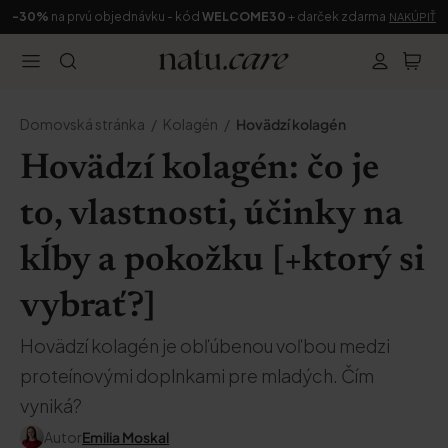
-30%
na prvú objednávku - kód
WELCOME30
+ darček zdarma
NAKÚPIŤ
Domovská stránka
Kolagén
Hovädzí kolagén
Hovädzí kolagén: čo je
to, vlastnosti, účinky na
kĺby a pokožku [+ktorý si
vybrať?]
Hovädzí kolagén je obľúbenou voľbou medzi
proteínovými doplnkami pre mladých. Čím
vyniká?
Autor
Emilia Moskal