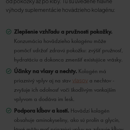
od pokožky až po kĺby. Tu sú uvedené hlavné
výhody suplementácie hovädzieho kolagénu:
Zlepšenie vzhľadu a pružnosti pokožky.
Konzumácia hovädzieho kolagénu môže
pomôcť udržať zdravú pokožku: zvýšiť pružnosť,
hydratáciu a dokonca zmenšiť existujúce vrásky.
Účinky na vlasy a nechty.
Kolagén má
priaznivý vplyv aj na stav
vlasov
a nechtov -
zvyšuje ich odolnosť voči škodlivým vonkajším
vplyvom a dodáva im lesk.
Podpora kĺbov a kostí.
Hovädzí kolagén
obsahuje aminokyseliny, ako sú prolín a glycín,
ktoré môžu mať priaznivý vplyv na zdravie kĺbov