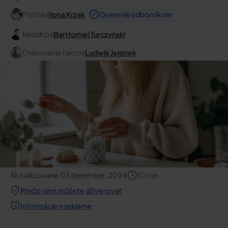
Prehľad
Ilona Krzak
Overené odborníkom
Redakcia
Bartłomiej Turczyński
Overovanie faktov
Ludwik Jelonek
Aktualizované:
03 december, 2024
10
min
Prečo nám môžete dôverovať
Informácie o reklame