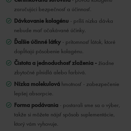
zaručujúci bezpečnosť a účinnosť.
Dávkovanie kolagénu
- príliš nízka dávka
nebude mať očakávané účinky.
Ďalšie účinné látky
- prítomnosť látok, ktoré
dopĺňajú pôsobenie kolagénu.
Čistota a jednoduchosť zloženia -
žiadne
zbytočné plnidlá alebo farbivá.
Nízka molekulová
hmotnosť - zabezpečenie
lepšej absorpcie.
Forma podávania
- postarali sme sa o výber,
takže si môžete nájsť spôsob suplementácie,
ktorý vám vyhovuje.