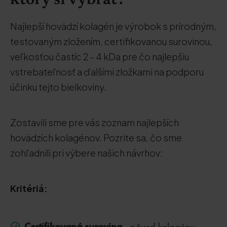
ktorý si vybrať?
Najlepší hovädzí kolagén je výrobok s prírodným,
testovaným zložením, certifikovanou surovinou,
veľkosťou častíc 2 - 4 kDa pre čo najlepšiu
vstrebateľnosť a ďalšími zložkami na podporu
účinku tejto bielkoviny.
Zostavili sme pre vás zoznam najlepších
hovädzích kolagénov. Pozrite sa, čo sme
zohľadnili pri výbere našich návrhov:
Kritériá:
Certifikovaná surovina
- pôvod kolagénu