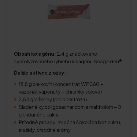
Obsah kolagénu:
2,4 g značkového,
hydrolyzovaného rybieho kolagénu Seagarden®
Ďalšie aktívne zložky:
18,8 g bielkovín (koncentrát WPC80 +
kazeinát vápenatý + chrumky sójové)
2,84 g vlákniny (polidekstróza)
Sladené xylooligosacharidom a maltitolom – 0
g pridaného cukru
Prírodné prísady: mliečna čokoláda bez cukru,
arašidy, prírodné arómy