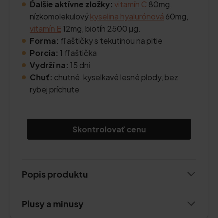
Ďalšie aktívne zložky:
vitamín C
80mg,
nízkomolekulový
kyselina hyalurónová
60mg,
vitamín E
12mg, biotín 2500 µg.
Forma:
fľaštičky s tekutinou na pitie
Porcia:
1 fľaštička
Vydrží na:
15 dní
Chuť:
chutné, kyselkavé lesné plody, bez
rybej príchute
Skontrolovať cenu
Popis produktu
Plusy a minusy