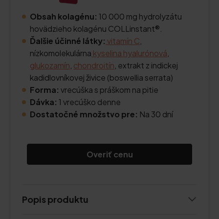
Obsah kolagénu:
10 000 mg hydrolyzátu
hovädzieho kolagénu COLLinstant®.
Ďalšie účinné látky:
vitamín C
,
nízkomolekulárna
kyselina hyalurónová
,
glukozamín
,
chondroitín
, extrakt z indickej
kadidlovníkovej živice (boswellia serrata)
Forma:
vrecúška s práškom na pitie
Dávka:
1 vrecúško denne
Dostatočné množstvo pre:
Na 30 dní
Overiť cenu
Popis produktu