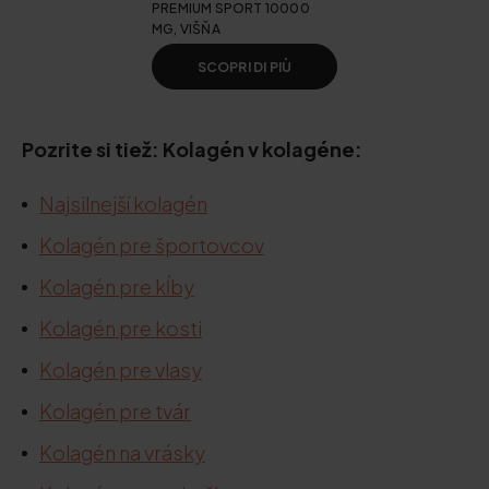
PREMIUM SPORT 10000
MG, VIŠŇA
SCOPRI DI PIÙ
Pozrite si tiež: Kolagén v kolagéne:
Najsilnejší kolagén
Kolagén pre športovcov
Kolagén pre kĺby
Kolagén pre kosti
Kolagén pre vlasy
Kolagén pre tvár
Kolagén na vrásky