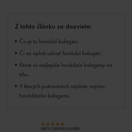
Z tohto článku sa dozviete:
Čo je to hovädzí kolagén.
Či sa oplatí užívať hovädzí kolagén.
Ktoré sú najlepšie hovädzie kolagény na
trhu.
V ktorých potravinách nájdete najviac
hovädzieho kolagénu.
NATU.CARE KOLAGÉN