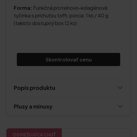
Forma:
Funkčná proteínovo-kolagénová
tyčinka s príchuťou toffi; porcia: 1 ks / 40 g
(takisto dostupný box 12 ks)
Skontrolovať cenu
Popis produktu
Plusy a minusy
OSVIEŽUJÚCA CHUŤ