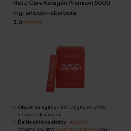
Natu.Care Kolagén Premium 5000
mg, jahoda-rebarbora
5.0
Obsah kolagénu:
5000 mg hydrolyzátu
morského kolagénu
Ďalšie aktívne zložky:
vitamín C
,
nízkomolekulárny
kyselina hyalurónová
(a L-