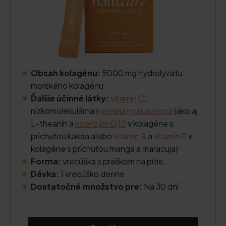
Obsah kolagénu:
5000 mg hydrolyzátu
morského kolagénu
Ďalšie účinné látky:
vitamín C
,
nízkomolekulárna
kyselina hyalurónová
(ako aj
L-theanín a
koenzým Q10
v kolagéne s
príchuťou kakaa alebo
vitamín A
a
vitamín E
v
kolagéne s príchuťou manga a maracuja)
Forma:
vrecúška s práškom na pitie.
Dávka:
1 vrecúško denne
Dostatočné množstvo pre:
Na 30 dní