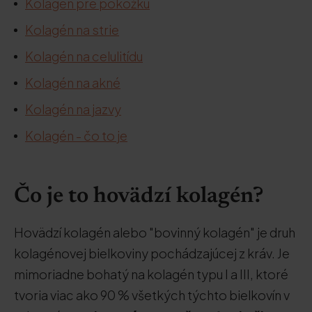
Kolagén pre pokožku
Kolagén na strie
Kolagén na celulitídu
Kolagén na akné
Kolagén na jazvy
Kolagén - čo to je
Čo je to hovädzí kolagén?
Hovädzí kolagén alebo "bovinný kolagén" je druh
kolagénovej bielkoviny pochádzajúcej z kráv. Je
mimoriadne bohatý na kolagén typu I a III, ktoré
tvoria viac ako 90 % všetkých týchto bielkovín v