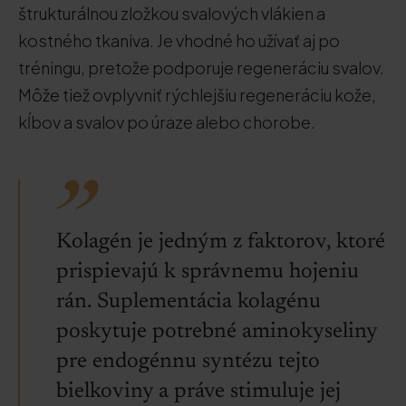
štrukturálnou zložkou svalových vlákien a
kostného tkaniva. Je vhodné ho užívať aj po
tréningu, pretože podporuje regeneráciu svalov.
Môže tiež ovplyvniť rýchlejšiu regeneráciu kože,
kĺbov a svalov po úraze alebo chorobe.
Kolagén je jedným z faktorov, ktoré
prispievajú k správnemu hojeniu
rán. Suplementácia kolagénu
poskytuje potrebné aminokyseliny
pre endogénnu syntézu tejto
bielkoviny a práve stimuluje jej