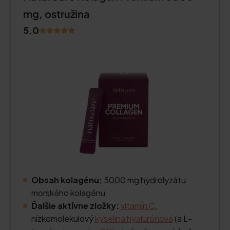
mg, ostružina
5.0
Obsah kolagénu:
5000 mg hydrolyzátu
morského kolagénu
Ďalšie aktívne zložky:
vitamín C
,
nízkomolekulový
kyselina hyalurónová
(a L-