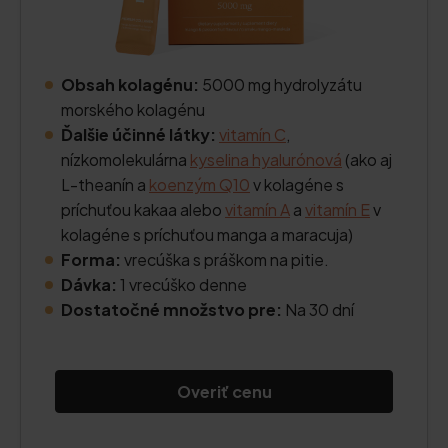
Obsah kolagénu:
5000 mg hydrolyzátu
morského kolagénu
Ďalšie účinné látky:
vitamín C
,
nízkomolekulárna
kyselina hyalurónová
(ako aj
L-theanín a
koenzým Q10
v kolagéne s
príchuťou kakaa alebo
vitamín A
a
vitamín E
v
kolagéne s príchuťou manga a maracuja)
Forma:
vrecúška s práškom na pitie.
Dávka:
1 vrecúško denne
Dostatočné množstvo pre:
Na 30 dní
Overiť cenu