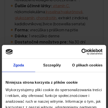
Ďalšie účinné látky:
vitamín C
,
nízkomolekulárna
kyselina hyalurónová
,
glukozamín
,
chondroitín
, extrakt z indickej
kadidlovníkovej živice (boswellia serrata)
Forma:
vrecúška s práškom na pitie
Dávka:
1 vrecúško denne
Dostatočné množstvo pre:
Na 30 dní
Overiť cenu
Zgoda
Szczegóły
O plikach cookies
Niniejsza strona korzysta z plików cookie
Popis produktu
Wykorzystujemy pliki cookie do spersonalizowania treści
i reklam, aby oferować funkcje społecznościowe i
Výhody a nevýhody
analizować ruch w naszej witrynie. Informacje o tym, jak
korzystasz z naszej witryny, udostępniamy partnerom