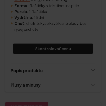
Forma:
fľaštičky s tekutinou na pitie
Porcia:
1 fľaštička
Vydrží na:
15 dní
Chuť:
chutné, kyselkavé lesné plody, bez
rybej príchute
Skontrolovať cenu
Popis produktu
Plusy a minusy