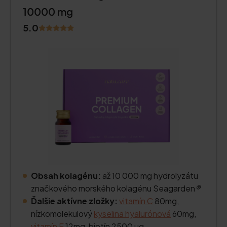
10000 mg
5.0
Obsah kolagénu:
až 10 000 mg hydrolyzátu
značkového morského kolagénu Seagarden
®
Ďalšie aktívne zložky:
vitamín C
80mg,
nízkomolekulový
kyselina hyalurónová
60mg,
vitamín E
12mg, biotín 2500 µg.