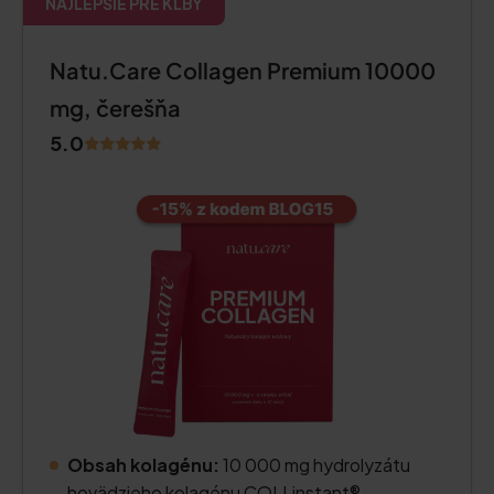
NAJLEPŠIE PRE KĹBY
Natu.Care Collagen Premium 10000
mg, čerešňa
5.0
Obsah kolagénu:
10 000 mg hydrolyzátu
hovädzieho kolagénu COLLinstant®.