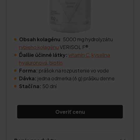
Obsah kolagénu
: 5000 mg hydrolyzátu
rybieho kolagénu
VERISOL F®.
Ďalšie účinné látky:
vitamín C
,
kyselina
hyalurónová
,
biotín
Forma:
prášok na rozpustenie vo vode
Dávka:
jedna odmerka (6 g) prášku denne
Stačí na:
50 dní
Overiť cenu