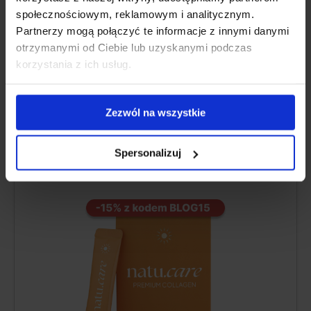
Ďalšie informácie
społecznościowym, reklamowym i analitycznym.
Partnerzy mogą połączyć te informacje z innymi danymi
otrzymanymi od Ciebie lub uzyskanymi podczas
korzystania z ich usług.
CELKOVO NAJLEPŠÍ
Zezwól na wszystkie
Natu.Care Collagen Premium 5000
mg, mango-maracuja
Spersonalizuj
5.0