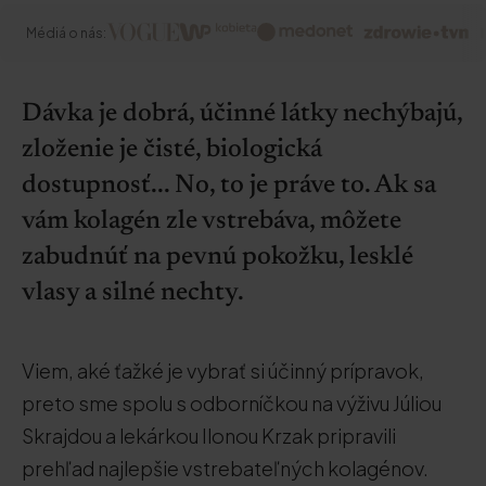
Médiá o nás:
Dávka je dobrá, účinné látky nechýbajú,
zloženie je čisté, biologická
dostupnosť... No, to je práve to. Ak sa
vám kolagén zle vstrebáva, môžete
zabudnúť na pevnú pokožku, lesklé
vlasy a silné nechty.
Viem, aké ťažké je vybrať si účinný prípravok,
preto sme spolu s odborníčkou na výživu Júliou
Skrajdou a lekárkou Ilonou Krzak pripravili
prehľad najlepšie vstrebateľných kolagénov.