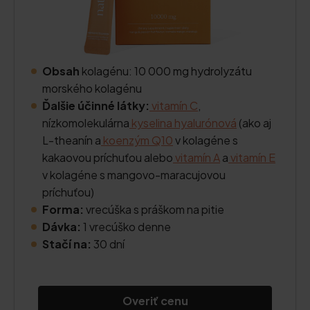
Obsah
kolagénu: 10 000 mg hydrolyzátu
morského kolagénu
Ďalšie účinné látky:
vitamín C
,
nízkomolekulárna
kyselina hyalurónová
(ako aj
L-theanín a
koenzým Q10
v kolagéne s
kakaovou príchuťou alebo
vitamín A
a
vitamín E
v kolagéne s mangovo-maracujovou
príchuťou)
Forma:
vrecúška s práškom na pitie
Dávka:
1 vrecúško denne
Stačí na:
30 dní
Overiť cenu