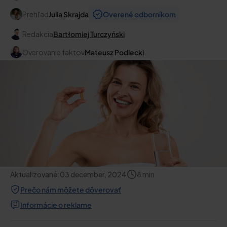
Prehľad
Julia Skrajda
Overené odborníkom
Redakcia
Bartłomiej Turczyński
Overovanie faktov
Mateusz Podlecki
Aktualizované:
03 december, 2024
8
min
Prečo nám môžete dôverovať
Informácie o reklame