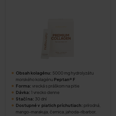
Obsah kolagénu:
5000 mg hydrolyzátu
morského kolagénu
Peptan® F
Forma:
vrecká s práškom na pitie
Dávka:
1 vrecko denne
Stačí na:
30 dní
Dostupné v piatich príchutiach:
prírodná,
mango-marakuja, černica, jahoda-ríbarbor,