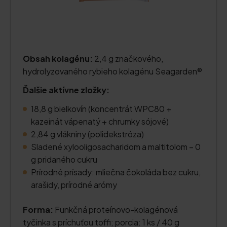
Obsah kolagénu:
2,4 g značkového,
hydrolyzovaného rybieho kolagénu Seagarden®
Ďalšie aktívne zložky:
18,8 g bielkovín (koncentrát WPC80 +
kazeinát vápenatý + chrumky sójové)
2,84 g vlákniny (polidekstróza)
Sladené xylooligosacharidom a maltitolom – 0
g pridaného cukru
Prírodné prísady: mliečna čokoláda bez cukru,
arašidy, prírodné arómy
Forma:
Funkčná proteínovo-kolagénová
tyčinka s príchuťou toffi; porcia: 1 ks / 40 g