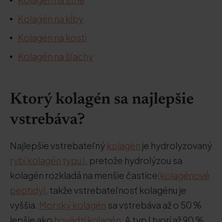
Kolagén na kĺby
Kolagén na kosti
Kolagén na šľachy
Ktorý kolagén sa najlepšie
vstrebáva?
Najlepšie vstrebateľný
kolagén
je hydrolyzovaný
rybí kolagén
typu I
, pretože hydrolýzou sa
kolagén rozkladá na menšie častice
(kolagénové
peptidy)
, takže vstrebateľnosť kolagénu je
vyššia.
Morský kolagén
sa vstrebáva až o 50 %
lepšie ako
hovädzí
kolagén
. A typ I tvorí až 90 %