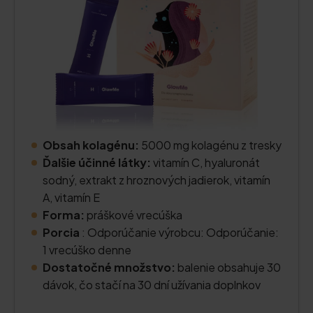
Obsah kolagénu:
5000 mg kolagénu z tresky
Ďalšie účinné látky:
vitamín C, hyaluronát
sodný, extrakt z hroznových jadierok, vitamín
A, vitamín E
Forma:
práškové vrecúška
Porcia
: Odporúčanie výrobcu: Odporúčanie:
1 vrecúško denne
Dostatočné množstvo:
balenie obsahuje 30
dávok, čo stačí na 30 dní užívania doplnkov