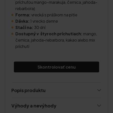
príchuťou mango–marakuja, černica, jahoda-
rebarbora)
Forma:
vrecká s práškom na pitie
Dávka:
1 vrecko denne
Stačí na:
30 dní
Dostupný v štyroch príchutiach:
mango,
černica, jahoda-rebarbora, kakao alebo mix
príchutí
Skontrolovať cenu
Popis produktu
Výhody a nevýhody