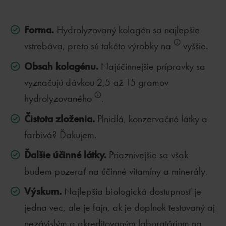
Forma.
Hydrolyzovaný kolagén sa najlepšie
vstrebáva, preto sú takéto výrobky na
vyššie.
Obsah kolagénu.
Najúčinnejšie prípravky sa
vyznačujú dávkou 2,5 až 15 gramov
hydrolyzovaného
.
Čistota zloženia.
Plnidlá, konzervačné látky a
farbivá? Ďakujem.
Ďalšie účinné látky.
Priaznivejšie sa však
budem pozerať na účinné vitamíny a minerály.
Výskum.
Najlepšia biologická dostupnosť je
jedna vec, ale je fajn, ak je doplnok testovaný aj
nezávislým a akreditovaným laboratóriom na