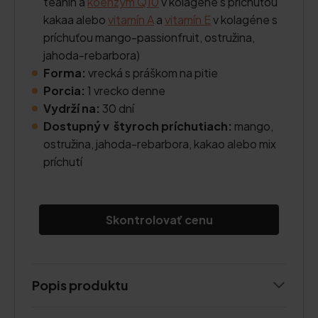
teanín a
koenzým Q10
v kolagéne s príchuťou
kakaa alebo
vitamín A
a
vitamín E
v kolagéne s
príchuťou mango-passionfruit, ostružina,
jahoda-rebarbora)
Forma:
vrecká s práškom na pitie
Porcia:
1 vrecko denne
Vydrží na:
30 dní
Dostupný v štyroch príchutiach:
mango,
ostružina, jahoda-rebarbora, kakao alebo mix
príchutí
Skontrolovať cenu
Popis produktu