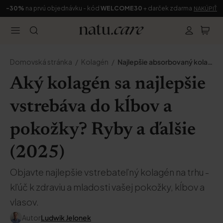
-30%
na prvú objednávku - kód
WELCOME30
+ darček zdarma
NAKÚPIŤ
Domovská stránka
Kolagén
Najlepšie absorbovaný kolagén
Aký kolagén sa najlepšie
vstrebáva do kĺbov a
pokožky? Ryby a ďalšie
(2025)
Objavte najlepšie vstrebateľný kolagén na trhu -
kľúč k zdraviu a mladosti vašej pokožky, kĺbov a
vlasov.
Autor
Ludwik Jelonek