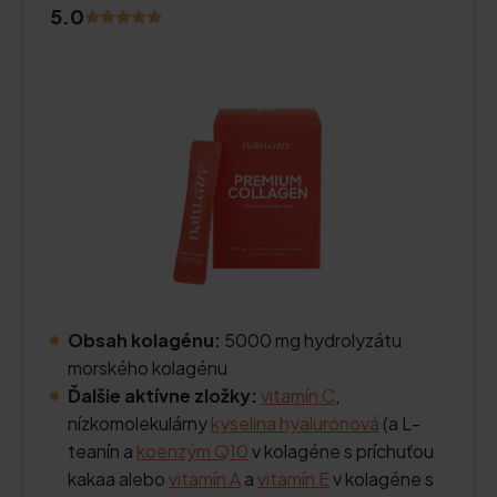
5.0
Obsah kolagénu:
5000 mg hydrolyzátu
morského kolagénu
Ďalšie aktívne zložky:
vitamín C
,
nízkomolekulárny
kyselina hyalurónová
(a L-
teanín a
koenzým Q10
v kolagéne s príchuťou
kakaa alebo
vitamín A
a
vitamín E
v kolagéne s