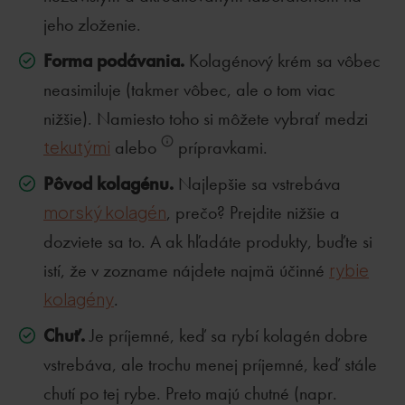
jeho zloženie.
Forma podávania.
Kolagénový krém sa vôbec
neasimiluje (takmer vôbec, ale o tom viac
nižšie). Namiesto toho si môžete vybrať medzi
tekutými
alebo
prípravkami.
Pôvod kolagénu.
Najlepšie sa vstrebáva
morský kolagén
, prečo? Prejdite nižšie a
dozviete sa to. A ak hľadáte produkty, buďte si
istí, že v zozname nájdete najmä účinné
rybie
kolagény
.
Chuť.
Je príjemné, keď sa rybí kolagén dobre
vstrebáva, ale trochu menej príjemné, keď stále
chutí po tej rybe. Preto majú chutné (napr.