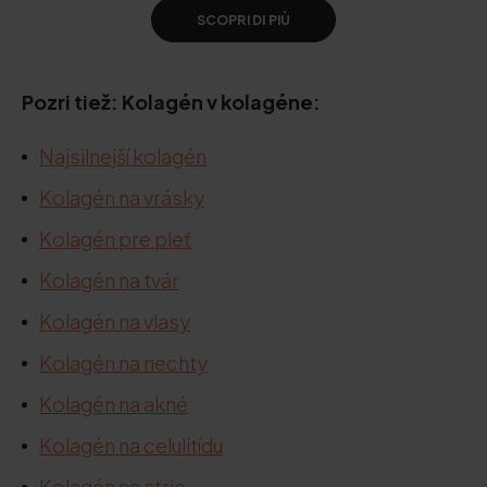
SCOPRI DI PIÙ
Pozri tiež: Kolagén v kolagéne:
Najsilnejší kolagén
Kolagén na vrásky
Kolagén pre pleť
Kolagén na tvár
Kolagén na vlasy
Kolagén na nechty
Kolagén na akné
Kolagén na celulitídu
Kolagén na strie