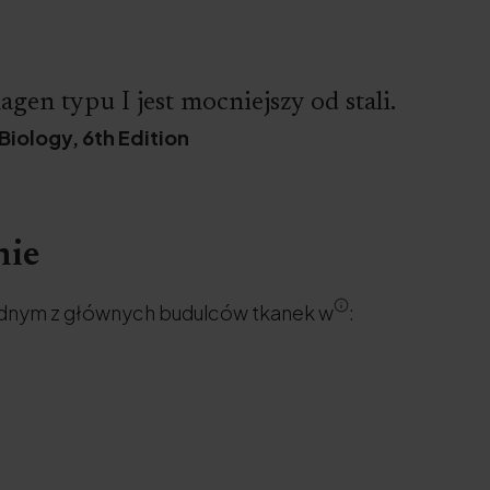
agen typu I jest mocniejszy od stali.
Biology, 6th Edition
nie
jednym z głównych budulców tkanek w
: