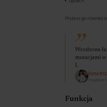
zębach.
Możesz go również z
Wrodzona ła
mutacjami w 
I.
Ilona Kr
magister f
Funkcja