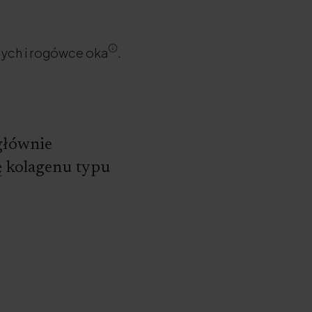
nych i rogówce oka
.
głównie
ę kolagenu typu