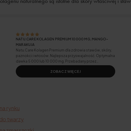
olagenu naturalnego są istotne dla skóry właściwej i sta
NATU.CARE KOLAGEN PREMIUM 10000 MG, MANGO-
MARAKUJA
Natu.Care Kolagen Premium dla zdrowia stawów, skóry,
paznokci i włosów. Najlepsza przyswajalność. Optymalna
dawka 5 000 lub 10 000 mg. Przebadany przez
niezależne laboratorium.
ZOBACZ WIĘCEJ
na rynku
 do twarzy
 na zmarszczki