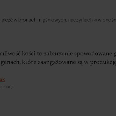
naleźć w błonach mięśniowych, naczyniach krwionoś
mliwość kości to zaburzenie spowodowane 
genach, które zaangażowane są w produkcj
zak
armacji