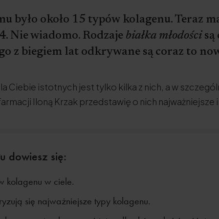
emu było około 15 typów kolagenu. Teraz m
4. Nie wiadomo. Rodzaje
białka młodości
są 
go z biegiem lat odkrywane są coraz to now
dla Ciebie istotnych jest tylko kilka z nich, a w szczegó
farmacji Iloną Krzak przedstawię o nich najważniejsze 
u dowiesz się:
ów kolagenu w ciele.
yzują się najważniejsze typy kolagenu.