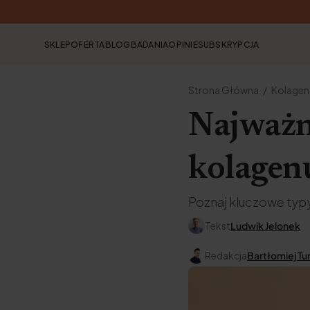
SKLEP
OFERTA
BLOG
BADANIA
OPINIE
SUBSKRYPCJA
Strona Główna
Kolagen
Najważni
kolagenu
Poznaj kluczowe typy
Tekst
Ludwik Jelonek
Redakcja
Bartłomiej Tu