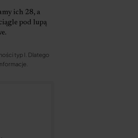
amy ich 28, a
ciągle pod lupą
e.
lności typ I. Dlatego
informacje.