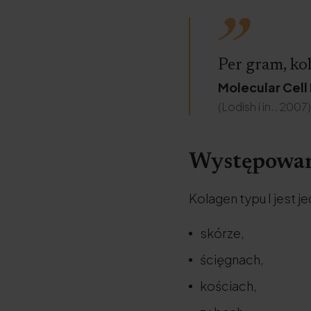
Per gram, kol
Molecular Cell 
(Lodish i in., 2007)
Występowa
Kolagen typu I jest 
skórze,
ścięgnach,
kościach,