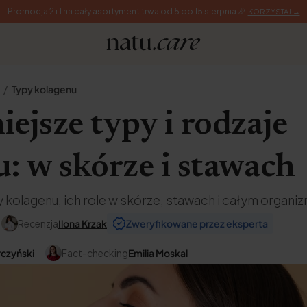
Promocja 2+1 na cały asortyment trwa od 5 do 15 sierpnia 🎉
KORZYSTAJ →
Typy kolagenu
ejsze typy i rodzaje
: w skórze i stawach
 kolagenu, ich role w skórze, stawach i całym organi
Recenzja
Ilona Krzak
Zweryfikowane przez eksperta
rczyński
Fact-checking
Emilia Moskal