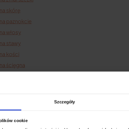
na skórę
 na paznokcie
 na włosy
 na stawy
na kości
na ścięgna
a cellulit
na trądzik
 na rozstępy
Szczegóły
na blizny
 plików cookie