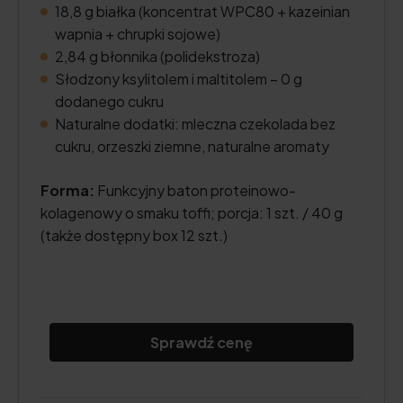
18,8 g białka (koncentrat WPC80 + kazeinian
wapnia + chrupki sojowe)
2,84 g błonnika (polidekstroza)
Słodzony ksylitolem i maltitolem – 0 g
dodanego cukru
Naturalne dodatki: mleczna czekolada bez
cukru, orzeszki ziemne, naturalne aromaty
Forma:
Funkcyjny baton proteinowo-
kolagenowy o smaku toffi; porcja: 1 szt. / 40 g
(także dostępny box 12 szt.)
Sprawdź cenę