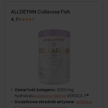
ALLDEYNN Collarose Fish
4.7
Zawartość kolagenu:
5000 mg
hydrolizatu
kolagenu rybiego
VERISOL F®
Dodatkowe składniki aktywne:
witamina
C
,
kwas hialuronowy
,
biotyna