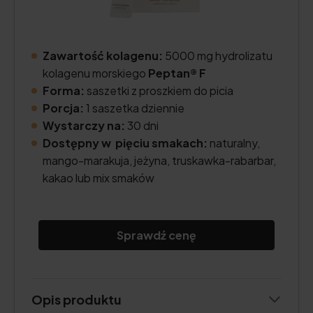
Zawartość kolagenu:
5000 mg hydrolizatu
kolagenu morskiego
Peptan® F
Forma:
saszetki z proszkiem do picia
Porcja:
1 saszetka dziennie
Wystarczy na:
30 dni
Dostępny w pięciu smakach:
naturalny,
mango-marakuja, jeżyna, truskawka-rabarbar,
kakao lub mix smaków
Sprawdź cenę
Opis produktu