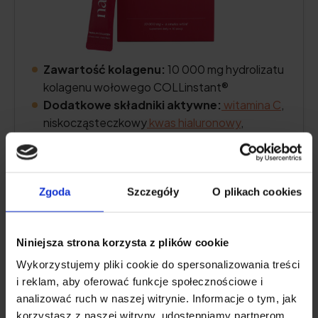
Zawartość kolagenu:
10 000 mg hydrolizatu
kolagenu wołowego COLLinstant®
Dodatkowe składniki aktywne:
witamina C
,
niskocząsteczkowy
kwas hialuronowy
,
glukozamina
,
chondroityna
, ekstrakt z żywicy
kadzidłowca indyjskiego (boswellia serrata)
Forma:
saszetki z proszkiem do picia
Zgoda
Szczegóły
O plikach cookies
Porcja:
1 saszetka dziennie
Wystarczy na:
30 dni
Niniejsza strona korzysta z plików cookie
Wykorzystujemy pliki cookie do spersonalizowania treści
Sprawdź cenę
i reklam, aby oferować funkcje społecznościowe i
analizować ruch w naszej witrynie. Informacje o tym, jak
korzystasz z naszej witryny, udostępniamy partnerom