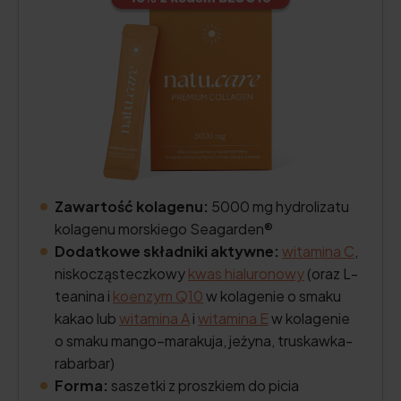
Zawartość kolagenu:
5000 mg hydrolizatu
kolagenu morskiego Seagarden®
Dodatkowe składniki aktywne:
witamina C
,
niskocząsteczkowy
kwas hialuronowy
(oraz L-
teanina i
koenzym Q10
w kolagenie o smaku
kakao lub
witamina A
i
witamina E
w kolagenie
o smaku mango–marakuja, jeżyna, truskawka-
rabarbar)
Forma:
saszetki z proszkiem do picia