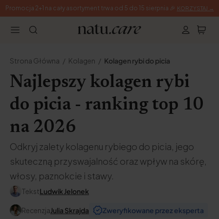
Promocja 2+1 na cały asortyment trwa od 5 do 15 sierpnia 🎉
KORZYSTAJ →
Strona Główna
Kolagen
Kolagen rybi do picia
Najlepszy kolagen rybi
do picia - ranking top 10
na 2026
Odkryj zalety kolagenu rybiego do picia, jego
skuteczną przyswajalność oraz wpływ na skórę,
włosy, paznokcie i stawy.
Tekst
Ludwik Jelonek
Recenzja
Julia Skrajda
Zweryfikowane przez eksperta