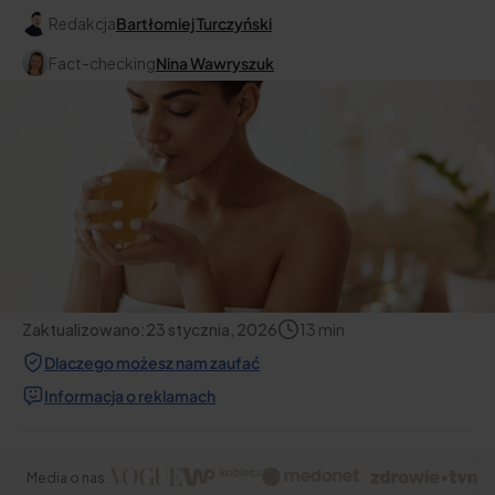
Redakcja
Bartłomiej Turczyński
Fact-checking
Nina Wawryszuk
Zaktualizowano:
23 stycznia, 2026
13
min
Dlaczego możesz nam zaufać
Informacja o reklamach
Media o nas: