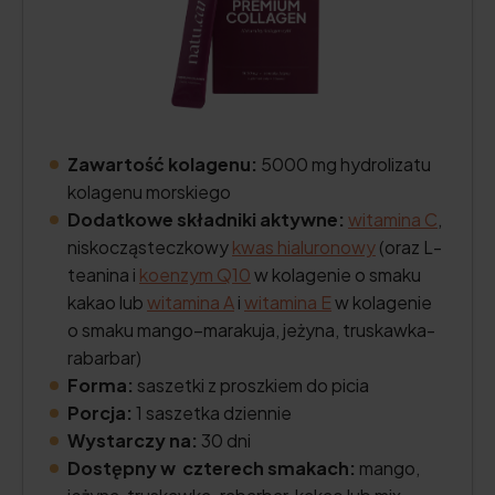
Zawartość kolagenu:
5000 mg hydrolizatu
kolagenu morskiego
Dodatkowe składniki aktywne:
witamina C
,
niskocząsteczkowy
kwas hialuronowy
(oraz L-
teanina i
koenzym Q10
w kolagenie o smaku
kakao lub
witamina A
i
witamina E
w kolagenie
o smaku mango–marakuja, jeżyna, truskawka-
rabarbar)
Forma:
saszetki z proszkiem do picia
Porcja:
1 saszetka dziennie
Wystarczy na:
30 dni
Dostępny w czterech smakach:
mango,