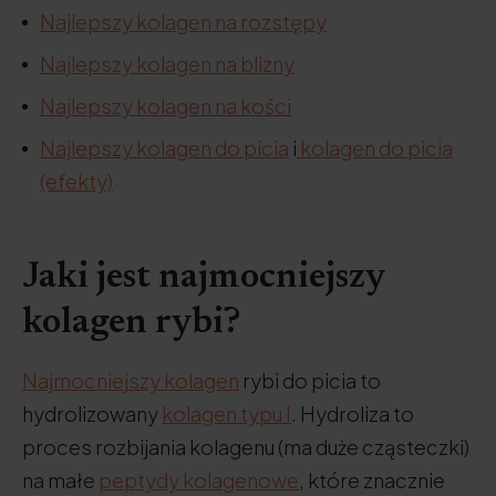
Najlepszy kolagen na rozstępy
Najlepszy kolagen na blizny
Najlepszy kolagen na kości
Najlepszy kolagen do picia
i
kolagen do picia
(efekty)
Jaki jest najmocniejszy
kolagen rybi?
Najmocniejszy kolagen
rybi do picia to
hydrolizowany
kolagen typu I
. Hydroliza to
proces rozbijania kolagenu (ma duże cząsteczki)
na małe
peptydy kolagenowe
, które znacznie