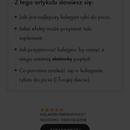
Z tego artykułu dowiesz się:
Jaki jest najlepszy kolagen rybi do picia.
Jakie efekty może przynieść taki
suplement.
Jak przyjmować kolagen, by cisnąć z
niego ostatnią
złotówkę
peptyd.
Co powinno znaleźć się w kolagenie
rybim do picia (i Twojej diecie).
KOLAGEN PREMIUM SHOT
10000 MG, OWOCE LEŚNE