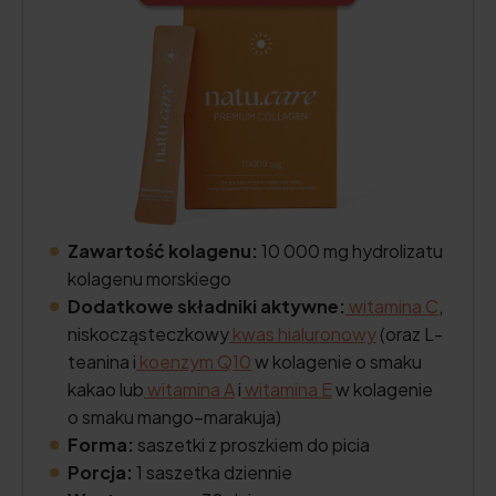
Zawartość kolagenu:
10 000 mg hydrolizatu
kolagenu morskiego
Dodatkowe składniki aktywne:
witamina C
,
niskocząsteczkowy
kwas hialuronowy
(oraz L-
teanina i
koenzym Q10
w kolagenie o smaku
kakao lub
witamina A
i
witamina E
w kolagenie
o smaku mango–marakuja)
Forma:
saszetki z proszkiem do picia
Porcja:
1 saszetka dziennie