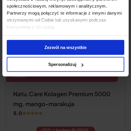
społecznościowym, reklamowym i analitycznym.
Opis produktu
Partnerzy mogą połączyć te informacje z innymi danymi
otrzymanymi od Ciebie lub uzyskanymi podczas
Plusy i minusy
korzystania z ich usług.
Dodatkowe informacje
Zezwól na wszystkie
Spersonalizuj
MARKOWY SUROWIEC SEAGARDEN®, CZYSTY
SKŁAD
Natu.Care Kolagen Premium 5000
mg, mango-marakuja
5.0