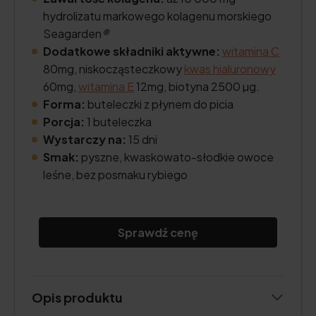
hydrolizatu markowego kolagenu morskiego
Seagarden
®
Dodatkowe składniki aktywne:
witamina C
80mg, niskocząsteczkowy
kwas hialuronowy
60mg,
witamina E
12mg, biotyna 2500 µg.
Forma:
buteleczki z płynem do picia
Porcja:
1 buteleczka
Wystarczy na:
15 dni
Smak:
pyszne, kwaskowato-słodkie owoce
leśne, bez posmaku rybiego
Sprawdź cenę
Opis produktu