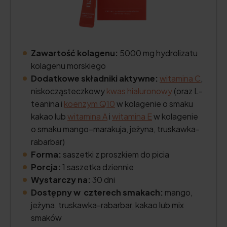
Zawartość kolagenu:
5000 mg hydrolizatu
kolagenu morskiego
Dodatkowe składniki aktywne:
witamina C
,
niskocząsteczkowy
kwas hialuronowy
(oraz L-
teanina i
koenzym Q10
w kolagenie o smaku
kakao lub
witamina A
i
witamina E
w kolagenie
o smaku mango–marakuja, jeżyna, truskawka-
rabarbar)
Forma:
saszetki z proszkiem do picia
Porcja:
1 saszetka dziennie
Wystarczy na:
30 dni
Dostępny w czterech smakach:
mango,
jeżyna, truskawka-rabarbar, kakao lub mix
smaków