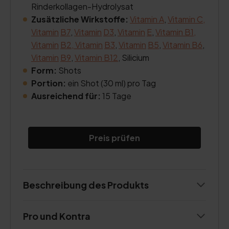
Rinderkollagen-Hydrolysat
Zusätzliche Wirkstoffe:
Vitamin A
,
Vitamin C,
Vitamin
B7
,
Vitamin
D3
,
Vitamin
E
,
Vitamin B1,
Vitamin
B2, Vitamin
B3
,
Vitamin
B5
,
Vitamin B6
,
Vitamin
B9
,
Vitamin B12
, Silicium
Form:
Shots
Portion:
ein Shot (30 ml) pro Tag
Ausreichend für:
15 Tage
Preis prüfen
Beschreibung des Produkts
Pro und Kontra