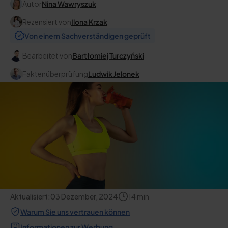
Autor
Nina Wawryszuk
Rezensiert von
Ilona Krzak
Von einem Sachverständigen geprüft
Bearbeitet von
Bartłomiej Turczyński
Faktenüberprüfung
Ludwik Jelonek
Aktualisiert:
03 Dezember, 2024
14
min
Warum Sie uns vertrauen können
Informationen zur Werbung