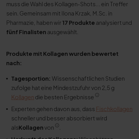
muss die Wahl des Kollagen-Shots... ein Treffer
sein. Gemeinsam mit Ilona Krzak, M.Sc. in
Pharmazie, haben wir
17 Produkte
analysiert und
fünf Finalisten
ausgewählt.
Produkte mit Kollagen wurden bewertet
nach:
Tagesportion:
Wissenschaftlichen Studien
zufolge hat eine Mindestzufuhr von 2,5 g
Kollagen
die besten Ergebnisse
Experten gehen davon aus, dass
Fischkollagen
schneller und besser absorbiert wird
als
Kollagen
von
.