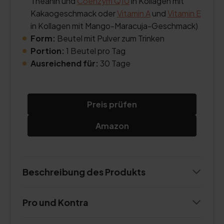
Theanin und
Coenzym Q10
in Kollagen mit
Kakaogeschmack oder
Vitamin A
und
Vitamin E
in Kollagen mit Mango-Maracuja-Geschmack)
Form:
Beutel mit Pulver zum Trinken
Portion:
1 Beutel pro Tag
Ausreichend für:
30 Tage
Preis prüfen
Amazon
Beschreibung des Produkts
Pro und Kontra