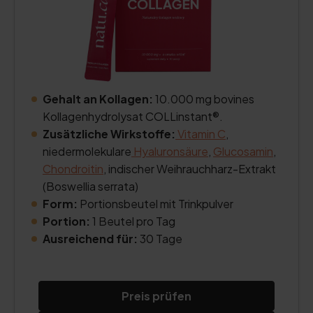
Gehalt an Kollagen:
10.000 mg bovines
Kollagenhydrolysat COLLinstant®.
Zusätzliche Wirkstoffe:
Vitamin C
,
niedermolekulare
Hyaluronsäure
,
Glucosamin
,
Chondroitin
, indischer Weihrauchharz-Extrakt
(Boswellia serrata)
Form:
Portionsbeutel mit Trinkpulver
Portion:
1 Beutel pro Tag
Ausreichend für:
30 Tage
Preis prüfen