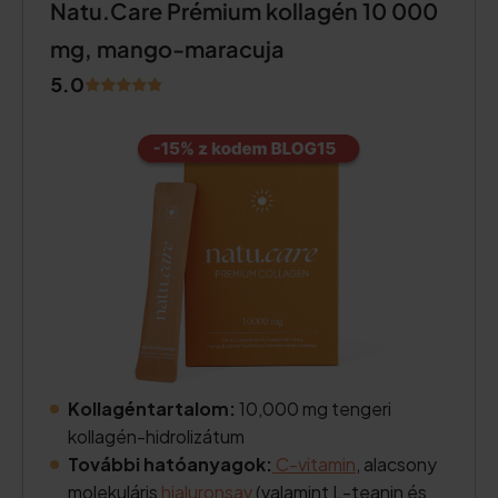
Natu.Care Prémium kollagén 10 000
mg, mango-maracuja
5.0
Kollagéntartalom:
10,000 mg tengeri
kollagén-hidrolizátum
További hatóanyagok:
C-vitamin
, alacsony
molekuláris
hialuronsav
(valamint L-teanin és