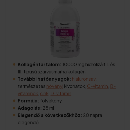
Kollagéntartalom:
10000 mg hidrolizált I. és
III. típusú szarvasmarha kollagén
További hatóanyagok:
hialuronsav
,
természetes
növényi
kivonatok,
C-vitamin
,
B-
vitaminok
,
cink
,
D-vitamin
.
Formája:
folyékony
Adagolás:
25 ml
Elegendő a következőkhöz:
20 napra
elegendő