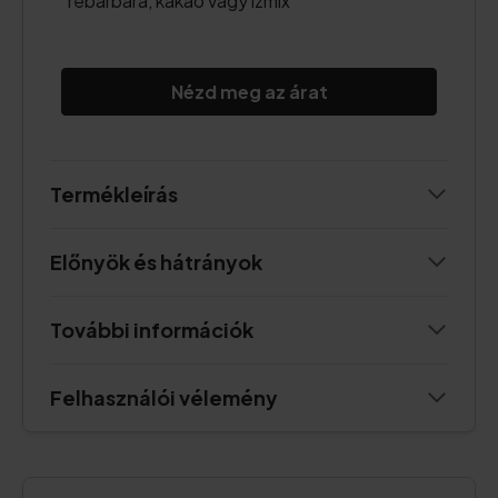
rebarbara, kakaó vagy ízmix
Nézd meg az árat
Termékleírás
Előnyök és hátrányok
További információk
Felhasználói vélemény