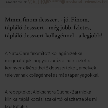
A média rólunk:
Mmm, finom desszert - jó. Finom,
tápláló desszert - még jobb. Ízletes,
tápláló desszert kollagénnel - a legjobb!
A Natu.Care finomított kollagén ízekkel
megmutatjuk, hogyan varázsolhatsz ízletes,
könnyen elkészíthető desszerteket, amelyek
tele vannak kollagénnel és más tápanyagokkal.
A recepteket Aleksandra Cudna-Bartnicka
klinikai táplálkozási szakértő készítette (és mi
kóstoltuk!).