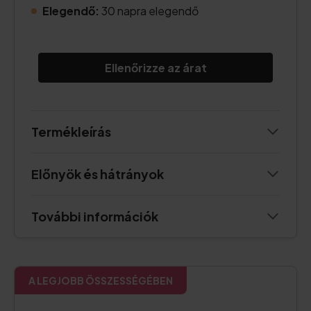
Elegendő:
30 napra elegendő
Ellenőrizze az árat
Termékleírás
Előnyök és hátrányok
További információk
A LEGJOBB ÖSSZESSÉGÉBEN