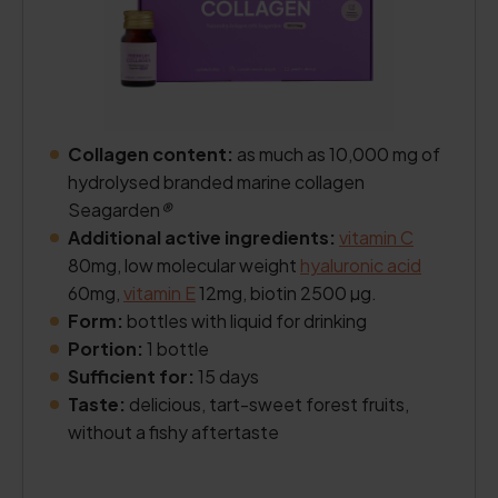
Collagen content:
as much as 10,000 mg of
hydrolysed branded marine collagen
Seagarden
®
Additional active ingredients:
vitamin C
80mg, low molecular weight
hyaluronic acid
60mg,
vitamin E
12mg, biotin 2500 µg.
Form:
bottles with liquid for drinking
Portion:
1 bottle
Sufficient for:
15 days
Taste:
delicious, tart-sweet forest fruits,
without a fishy aftertaste