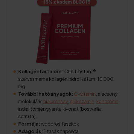
Kollagéntartalom:
COLLinstant®
szarvasmarha kollagén hidrolizátum: 10 000
mg.
További hatóanyagok:
C-vitamin
, alacsony
molekuláris
hialuronsav
,
glükozamin
,
kondroitin
,
indiai tömjéngyanta kivonat (boswellia
serrata).
Formája:
ivóporos tasakok
Adagolás:
1 tasak naponta