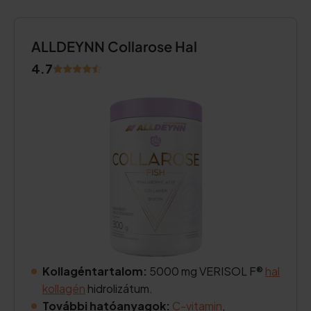
ALLDEYNN Collarose Hal
4.7
Kollagéntartalom:
5000 mg VERISOL F®
hal
kollagén
hidrolizátum.
További hatóanyagok:
C-vitamin
,