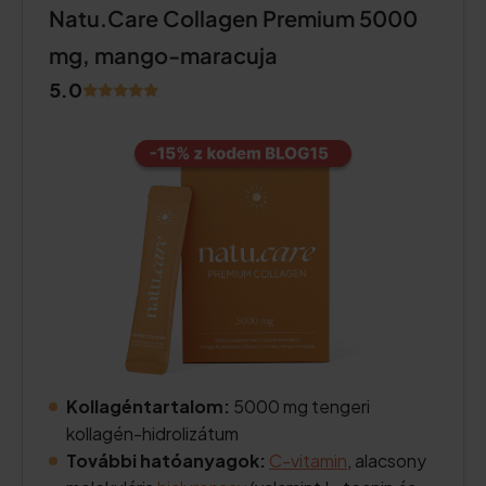
Natu.Care Collagen Premium 5000
mg, mango-maracuja
5.0
Kollagéntartalom:
5000 mg tengeri
kollagén-hidrolizátum
További hatóanyagok:
C-vitamin
, alacsony