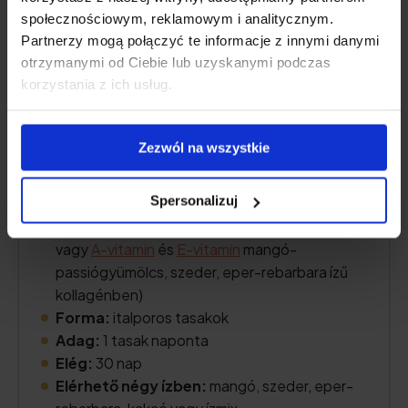
społecznościowym, reklamowym i analitycznym.
Partnerzy mogą połączyć te informacje z innymi danymi
otrzymanymi od Ciebie lub uzyskanymi podczas
korzystania z ich usług.
Kollagén tartalom:
5000 mg tengeri
Zezwól na wszystkie
kollagén hidrolizátum
További hatóanyagok:
C-vitamin
, alacsony
Spersonalizuj
molekulájú
hialuronsav
(valamint L-teanin
és
koenzim Q10
kakaó ízű kollagénben,
vagy
A-vitamin
és
E-vitamin
mangó-
passiógyümölcs, szeder, eper-rebarbara ízű
kollagénben)
Forma:
italporos tasakok
Adag:
1 tasak naponta
Elég:
30 nap
Elérhető négy ízben:
mangó, szeder, eper-