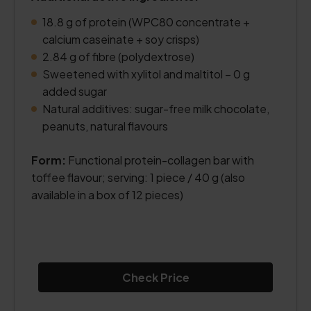
18.8 g of protein (WPC80 concentrate +
calcium caseinate + soy crisps)
2.84 g of fibre (polydextrose)
Sweetened with xylitol and maltitol – 0 g
added sugar
Natural additives: sugar-free milk chocolate,
peanuts, natural flavours
Form:
Functional protein-collagen bar with
toffee flavour; serving: 1 piece / 40 g (also
available in a box of 12 pieces)
Check Price