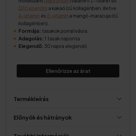
molekuláris
hialuronsav
(valamint L-teanin és
Q10 koenzim
a kakaó ízű kollagénben, illetve
A-vitamin
és
E-vitamin
a mangó-maracuja ízű
kollagénben).
Formája:
tasakok porral ivásra.
Adagolás:
1 tasak naponta
Elegendő:
30 napra elegendő
Ellenőrizze az árat
Termékleírás
Előnyök és hátrányok
További információk