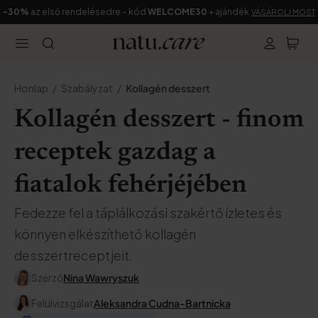
-30%
az első rendelésedre – kód
WELCOME30
+ ajándék
VÁSÁROLJ MOST
Honlap
Szabályzat
Kollagén desszert
Kollagén desszert - finom
receptek gazdag a
fiatalok fehérjéjében
Fedezze fel a táplálkozási szakértő ízletes és
könnyen elkészíthető kollagén
desszertreceptjeit.
Szerző
Nina Wawryszuk
Felülvizsgálat
Aleksandra Cudna-Bartnicka