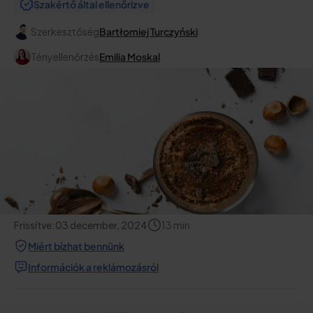
Szakértő által ellenőrizve
Szerkesztőség
Bartłomiej Turczyński
Tényellenőrzés
Emilia Moskal
Frissítve:
03 december, 2024
13
min
Miért bízhat bennünk
Információk a reklámozásról