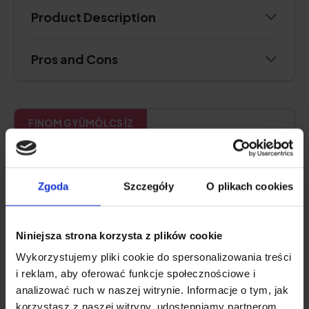
Product Description
Pros and Cons
FINOM GYÜMÖLCS ÍZ
Natu.Care Prémium Kollagén 5000
mg, eper-rebarbara
Zgoda
Szczegóły
O plikach cookies
5.0
Niniejsza strona korzysta z plików cookie
Wykorzystujemy pliki cookie do spersonalizowania treści
i reklam, aby oferować funkcje społecznościowe i
analizować ruch w naszej witrynie. Informacje o tym, jak
korzystasz z naszej witryny, udostępniamy partnerom