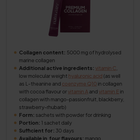
Collagen content:
5000 mg of hydrolysed
marine collagen
Additional active ingredients:
vitamin C
,
low molecular weight
hyaluronic acid
(as well
as L-theanine and
coenzyme Q10
in collagen
with cocoa flavour or
vitamin A
and
vitamin E
in
collagen with mango-passionfruit, blackberry,
strawberry-rhubarb)
Form:
sachets with powder for drinking
Portion:
1 sachet daily
Sufficient for:
30 days
Available in four flavours:
mango,