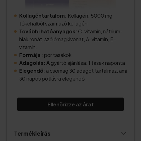
Kollagéntartalom:
Kollagén: 5000 mg
tőkehalból származó kollagén
További hatóanyagok:
C-vitamin, nátrium-
hialuronát, szőlőmagkivonat, A-vitamin, E-
vitamin.
Formája
: por tasakok
Adagolás: A
gyártó ajánlása: 1 tasak naponta
Elegendő:
a csomag 30 adagot tartalmaz, ami
30 napos pótlásra elegendő
Ellenőrizze az árat
Termékleírás