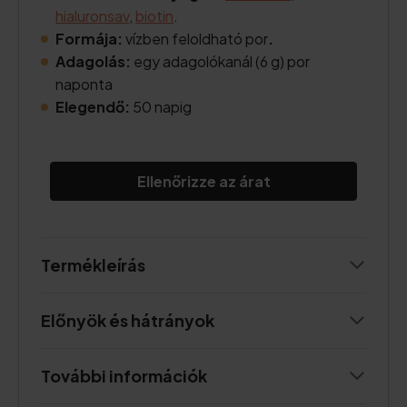
hialuronsav
,
biotin
.
Formája:
vízben feloldható por
.
Adagolás:
egy adagolókanál (6 g) por
naponta
Elegendő:
50 napig
Ellenőrizze az árat
Termékleírás
Előnyök és hátrányok
További információk