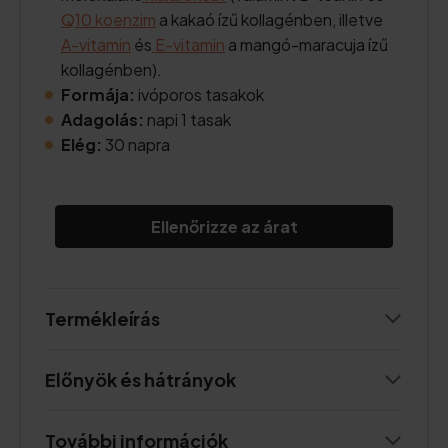
Q10 koenzim
a kakaó ízű kollagénben, illetve
A-vitamin
és
E-vitamin
a mangó-maracuja ízű
kollagénben).
Formája:
ivóporos tasakok
Adagolás:
napi 1 tasak
Elég:
30 napra
Ellenőrizze az árat
Termékleírás
Előnyök és hátrányok
További információk