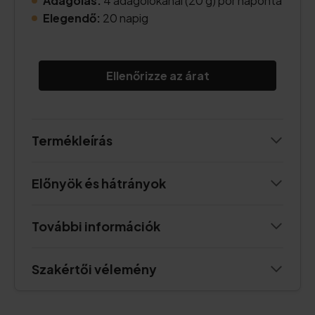
Adagolás:
4 adagolókanál (20 g) por naponta
Elegendő:
20 napig
Ellenőrizze az árat
Termékleírás
Előnyök és hátrányok
További információk
Szakértői vélemény