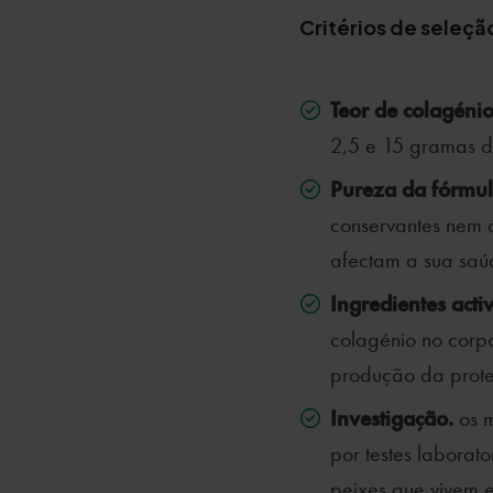
Critérios de seleçã
Teor de colagénio
2,5 e 15 gramas 
Pureza da fórmu
conservantes nem 
afectam a sua saú
Ingredientes acti
colagénio no corpo
produção da prot
Investigação.
os 
por testes laborato
peixes que vivem e