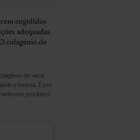
erem engolidos
ições adequadas
 O colagénio de
colagénio de vaca,
aúde e beleza. É por
os melhores produtos