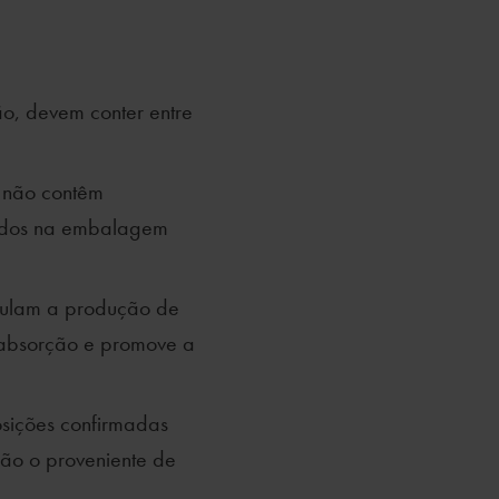
ão, devem conter entre
 não contêm
cados na embalagem
mulam a produção de
 absorção e promove a
sições confirmadas
ão o proveniente de