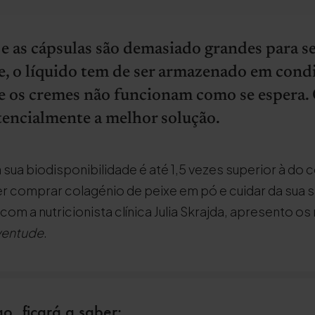
 as cápsulas são demasiado grandes para s
, o líquido tem de ser armazenado em cond
 e os cremes não funcionam como se espera.
tencialmente a melhor solução.
sua biodisponibilidade é até 1,5 vezes superior à do 
er comprar colagénio de peixe em pó e cuidar da sua s
com a nutricionista clínica Julia Skrajda, apresento 
uventude
.
o, ficará a saber: