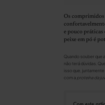
Os comprimidos e
confortavelmente
e pouco práticas
peixe em pó é po
Quando souber que a 
não terá dúvidas. Qu
isso que, juntamente 
com a
proteína da j
Com este artig