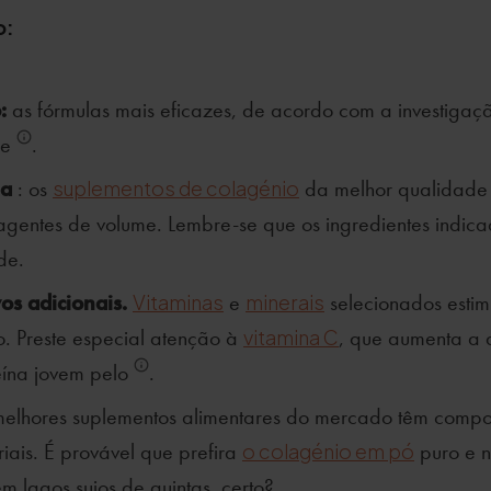
o:
:
as fórmulas mais eficazes, de acordo com a investigaç
de
.
la
: os
suplementos de colagénio
da melhor qualidade
agentes de volume. Lembre-se que os ingredientes indi
de.
vos adicionais.
Vitaminas
e
minerais
selecionados esti
. Preste especial atenção à
vitamina C
, que aumenta a
eína jovem pelo
.
melhores suplementos alimentares do mercado têm compo
riais. É provável que prefira
o colagénio em pó
puro e n
m lagos sujos de quintas, certo?