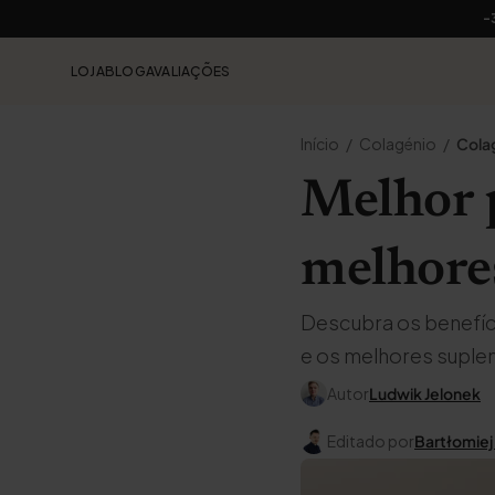
-
LOJA
BLOG
AVALIAÇÕES
Início
Colagénio
Cola
Melhor p
melhores
Descubra os benefíci
e os melhores suple
Autor
Ludwik Jelonek
Editado por
Bartłomiej