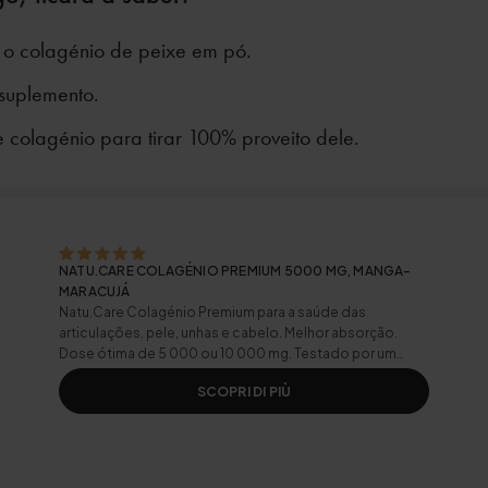
o colagénio de peixe em pó.
suplemento.
 colagénio para tirar 100% proveito dele.
NATU.CARE COLAGÉNIO PREMIUM 5000 MG, MANGA-
MARACUJÁ
Natu.Care Colagénio Premium para a saúde das
articulações, pele, unhas e cabelo. Melhor absorção.
Dose ótima de 5 000 ou 10 000 mg. Testado por um
laboratório independente.
SCOPRI DI PIÙ