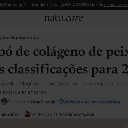
30%
no seu primeiro pedido – código
WELCOME30
+ brinde
COMPRE AGO
génio de peixe em pó
ó de colágeno de peix
 classificações para
os do colagénio de peixe em pó, saiba mais sobre a su
mentos alimentares.
Revisado por
Julia Skrajda
Verificado por um especialista
 Turczyński
Verificação de fatos
Emilia Moskal