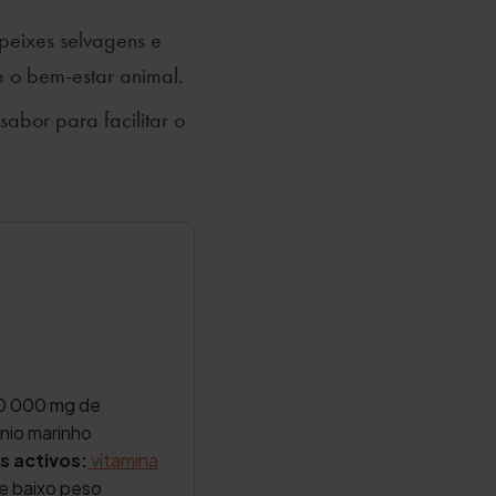
peixes selvagens e
e o bem-estar animal.
abor para facilitar o
0 000 mg de
énio marinho
s activos:
vitamina
e baixo peso