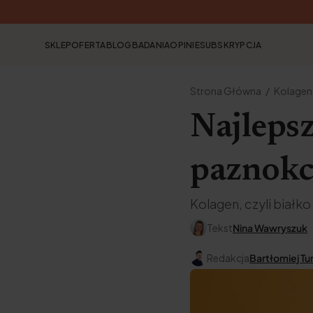
SKLEP
OFERTA
BLOG
BADANIA
OPINIE
SUBSKRYPCJA
Strona Główna
Kolagen
Najlepsz
paznokci
Kolagen, czyli białk
Tekst
Nina Wawryszuk
Redakcja
Bartłomiej Tu