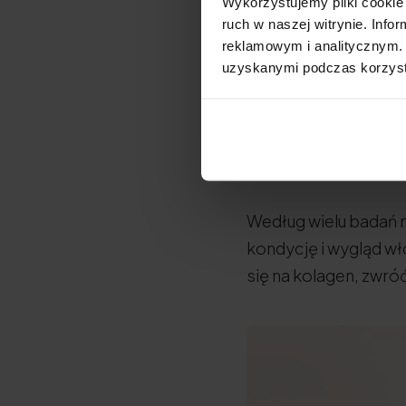
Wykorzystujemy pliki cookie 
paznokcie
ruch w naszej witrynie. Inf
reklamowym i analitycznym. 
uzyskanymi podczas korzysta
Najlepszy kolagen na
wysoką przyswajalno
dzienna to minimum
to
Natu.Care Rise&S
Według wielu badań 
kondycję i wygląd wł
się na kolagen, zwró