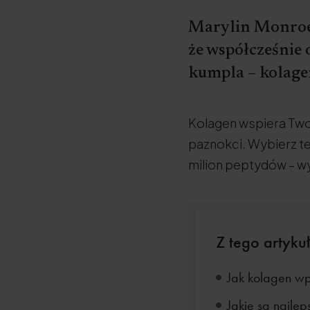
Marylin Monroe 
że współcześnie 
kumpla – kolagen
Kolagen wspiera Twoj
paznokci. Wybierz ten
milion peptydów – wy
Z tego artykuł
Jak kolagen wp
Jakie są najlep