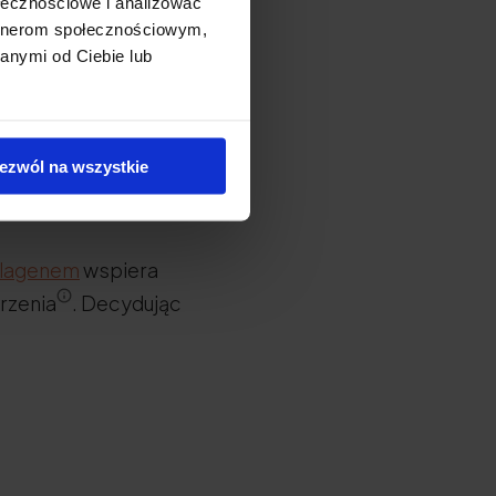
ołecznościowe i analizować
artnerom społecznościowym,
anymi od Ciebie lub
biego
, ze względu na
o. Efektywna porcja
ny kolagen
ezwól na wszystkie
olagenem
wspiera
rzenia
. Decydując