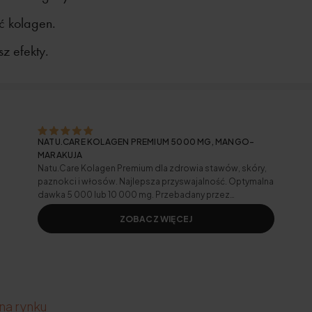
ć kolagen.
z efekty.
NATU.CARE KOLAGEN PREMIUM 5000 MG, MANGO-
MARAKUJA
Natu.Care Kolagen Premium dla zdrowia stawów, skóry,
paznokci i włosów. Najlepsza przyswajalność. Optymalna
dawka 5 000 lub 10 000 mg. Przebadany przez
niezależne laboratorium.
ZOBACZ WIĘCEJ
na rynku