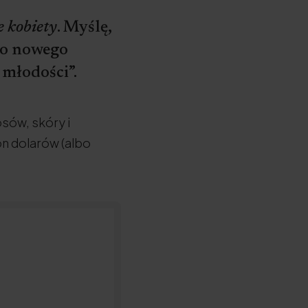
e kobiety
. Myślę,
 po nowego
 młodości”.
sów, skóry i
on dolarów (albo