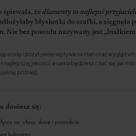
śpiewała, że
diamenty to najlepsi przyjaciel
odłożyłaby błyskotki do szafki, a sięgnęła
. Nie bez powodu nazywany jest „białkiem
ą urodę i pozytywnie wpływa na stan oraz wygląd wło
 najlepszej jakości, a sama będziesz czuć się jak mili
jaśnię później).
u dowiesz się:
ływa na włosy, skórę i paznokcie.
sze kolageny.