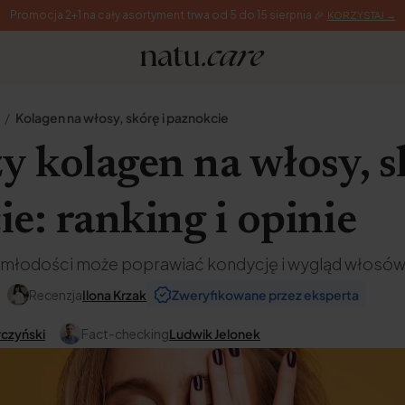
Promocja 2+1 na cały asortyment trwa od 5 do 15 sierpnia 🎉
KORZYSTAJ →
Kolagen na włosy, skórę i paznokcie
y kolagen na włosy, s
e: ranking i opinie
o młodości może poprawiać kondycję i wygląd włosów,
Recenzja
Ilona Krzak
Zweryfikowane przez eksperta
rczyński
Fact-checking
Ludwik Jelonek